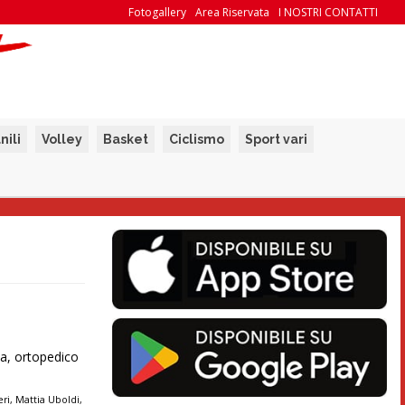
Fotogallery
Area Riservata
I NOSTRI CONTATTI
nili
Volley
Basket
Ciclismo
Sport vari
la, ortopedico
eri
,
Mattia Uboldi
,