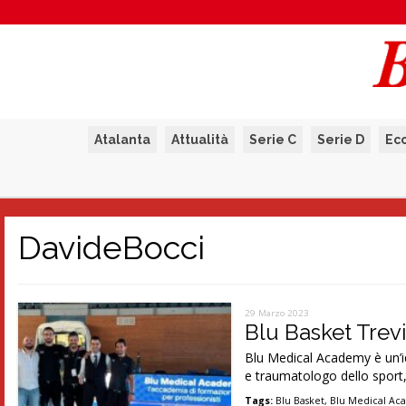
Atalanta
Attualità
Serie C
Serie D
Ec
DavideBocci
29 Marzo 2023
Blu Basket Trev
Blu Medical Academy è un’id
e traumatologo dello sport,
Tags:
Blu Basket
,
Blu Medical A