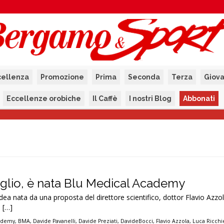
cellenza
Promozione
Prima
Seconda
Terza
Giova
Eccellenze orobiche
Il Caffè
I nostri Blog
Abbonati
iglio, è nata Blu Medical Academy
ea nata da una proposta del direttore scientifico, dottor Flavio Azzo
 […]
cademy
,
BMA
,
Davide Pavanelli
,
Davide Preziati
,
DavideBocci
,
Flavio Azzola
,
Luca Ricchi