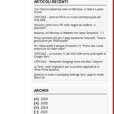
ARTICOLI RECENTI
Con l’Arezzo domenica come col Mantova: in sede e a porte
chiuse
UFFICIALE – Lorenzo Poli è un nuovo centrocampista del
Villa Valle
Tornano i primi anni ’90 nelle maglie da trasferta: vi
piacciono?
Atalanta, col Mantova di Modesto non basta Samardzic: 1-1
Primo contratto pro per il baby esordiente Simonelli: “Gioia e
gratitudine per l’AlbinoLeffe”
Per l’AlbinoLeffe è sempre Primavera (1): “Pronti alla nuova
avventura coi nostri valori”
UFFICIALE – La numero 11 del Villa Valle torna sulle spalle di
Giorgio Siani
UFFICIALE – Alessandro Sangiorgi torna alla Real Calepina
La Torre, nomi importanti per la Juniores regionale (e in
ottica Prima squadra)
Atalanta in lutto: è scomparso Amerigo Sarri, papà di mister
Maurizio
ARCHIVI
2026
2025
2024
2023