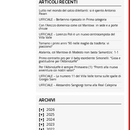
ARTICOLI RECENTI
Lutto nel mondo del calcio dilettanti: si è spento Antonio
Pavan
UFFICIALE – Berbenno ripescato in Prima categoria
Con l’Arezzo domenica come col Mantova: in sede e a porte
chiuse
UFFICIALE – Lorenzo Poli è un nuovo centrocampista del
Villa Valle
Tornano i primi anni ’90 nelle maglie da trasferta: vi
piacciono?
Atalanta, col Mantova di Modesto non basta Samardzic: 1-1
Primo contratto pro per il baby esordiente Simonelli: “Gioia e
gratitudine per l’AlbinoLeffe”
Per l’AlbinoLeffe è sempre Primavera (1): “Pronti alla nuova
avventura coi nostri valori”
UFFICIALE – La numero 11 del Villa Valle torna sulle spalle di
Giorgio Siani
UFFICIALE – Alessandro Sangiorgi torna alla Real Calepina
ARCHIVI
2026
2025
2024
2023
2022