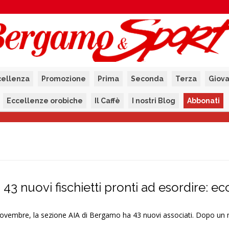
cellenza
Promozione
Prima
Seconda
Terza
Giova
Eccellenze orobiche
Il Caffè
I nostri Blog
Abbonati
3 nuovi fischietti pronti ad esordire: ecco
vembre, la sezione AIA di Bergamo ha 43 nuovi associati. Dopo un 