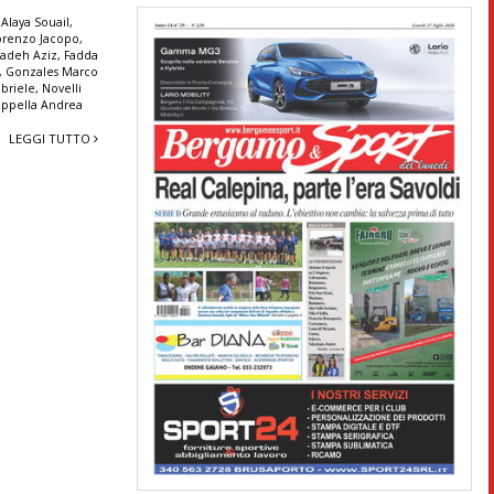
Alaya Souail
,
orenzo Jacopo
,
Wadeh Aziz
,
Fadda
,
Gonzales Marco
briele
,
Novelli
ppella Andrea
LEGGI TUTTO