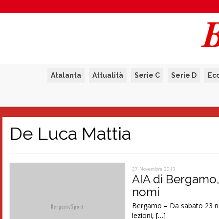
Atalanta
Attualità
Serie C
Serie D
Ec
De Luca Mattia
27 Novembre 2013
AIA di Bergamo, 4
nomi
Bergamo – Da sabato 23 no
lezioni, […]