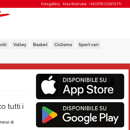
Fotogallery
Area Riservata
I NOSTRI CONTATTI
nili
Volley
Basket
Ciclismo
Sport vari
 tutti i
mese di