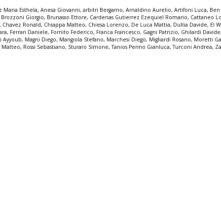
ez Maria Esthela
,
Anesa Giovanni
,
arbitri Bergamo
,
Arnaldino Aurelio
,
Artifoni Luca
,
Ben 
,
Brozzoni Giorgio
,
Brunasso Ettore
,
Cardenas Gutierrez Ezequiel Romario
,
Cattaneo L
,
Chavez Ronald
,
Chiappa Matteo
,
Chiesa Lorenzo
,
De Luca Mattia
,
Dullia Davide
,
El 
ara
,
Ferrari Daniele
,
Fornito Federico
,
Franca Francesco
,
Gagni Patrizio
,
Ghilardi Davide
li Ayyoub
,
Magni Diego
,
Mangiola Stefano
,
Marchesi Diego
,
Migliardi Rosario
,
Moretti Ga
e Matteo
,
Rossi Sebastiano
,
Sturaro Simone
,
Tanios Perino Gianluca
,
Turconi Andrea
,
Za