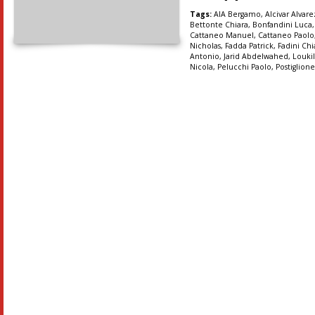
Tags:
AIA Bergamo
,
Alcivar Alvar
Bettonte Chiara
,
Bonfandini Luca
Cattaneo Manuel
,
Cattaneo Paolo
Nicholas
,
Fadda Patrick
,
Fadini Chi
Antonio
,
Jarid Abdelwahed
,
Louki
Nicola
,
Pelucchi Paolo
,
Postiglion