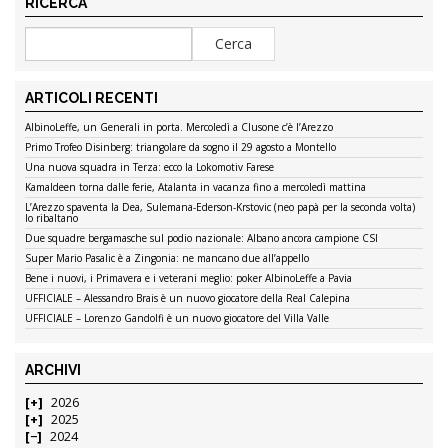
RICERCA
ARTICOLI RECENTI
AlbinoLeffe, un Generali in porta. Mercoledì a Clusone c’è l’Arezzo
Primo Trofeo Disinberg: triangolare da sogno il 29 agosto a Montello
Una nuova squadra in Terza: ecco la Lokomotiv Farese
Kamaldeen torna dalle ferie, Atalanta in vacanza fino a mercoledì mattina
L’Arezzo spaventa la Dea, Sulemana-Ederson-Krstovic (neo papà per la seconda volta)
lo ribaltano
Due squadre bergamasche sul podio nazionale: Albano ancora campione CSI
Super Mario Pasalic è a Zingonia: ne mancano due all’appello
Bene i nuovi, i Primavera e i veterani meglio: poker AlbinoLeffe a Pavia
UFFICIALE – Alessandro Brais è un nuovo giocatore della Real Calepina
UFFICIALE – Lorenzo Gandolfi è un nuovo giocatore del Villa Valle
ARCHIVI
2026
2025
2024