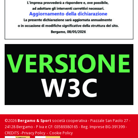
©2026
Bergamo & Sport
società cooperativa - Piazzale San Paolo 27 -
24128 Bergamo - P Iva e CF: 03589380165 - Reg. Imprese BG-391399 -
-
-
CREDITS
Privacy Policy
Cookie Policy