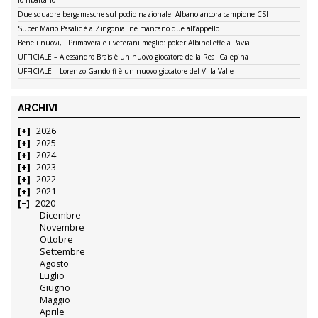
lo ribaltano
Due squadre bergamasche sul podio nazionale: Albano ancora campione CSI
Super Mario Pasalic è a Zingonia: ne mancano due all’appello
Bene i nuovi, i Primavera e i veterani meglio: poker AlbinoLeffe a Pavia
UFFICIALE – Alessandro Brais è un nuovo giocatore della Real Calepina
UFFICIALE – Lorenzo Gandolfi è un nuovo giocatore del Villa Valle
ARCHIVI
2026
2025
2024
2023
2022
2021
2020
Dicembre
Novembre
Ottobre
Settembre
Agosto
Luglio
Giugno
Maggio
Aprile