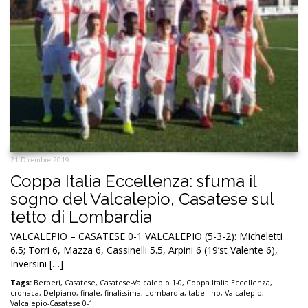
21 Dicembre 2019
Coppa Italia Eccellenza: sfuma il
sogno del Valcalepio, Casatese sul
tetto di Lombardia
VALCALEPIO – CASATESE 0-1 VALCALEPIO (5-3-2): Micheletti
6.5; Torri 6, Mazza 6, Cassinelli 5.5, Arpini 6 (19’st Valente 6),
Inversini […]
Tags:
Berberi
,
Casatese
,
Casatese-Valcalepio 1-0
,
Coppa Italia Eccellenza
,
cronaca
,
Delpiano
,
finale
,
finalissima
,
Lombardia
,
tabellino
,
Valcalepio
,
Valcalepio-Casatese 0-1