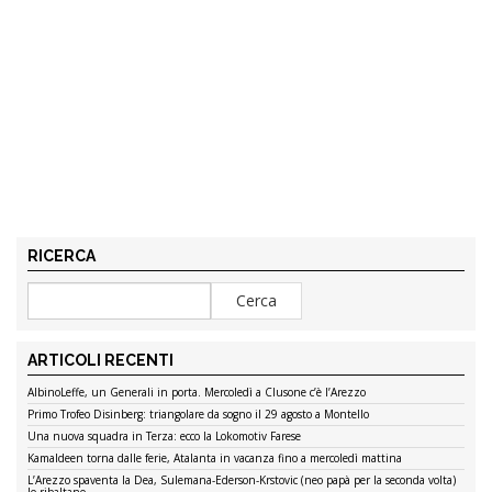
RICERCA
ARTICOLI RECENTI
AlbinoLeffe, un Generali in porta. Mercoledì a Clusone c’è l’Arezzo
Primo Trofeo Disinberg: triangolare da sogno il 29 agosto a Montello
Una nuova squadra in Terza: ecco la Lokomotiv Farese
Kamaldeen torna dalle ferie, Atalanta in vacanza fino a mercoledì mattina
L’Arezzo spaventa la Dea, Sulemana-Ederson-Krstovic (neo papà per la seconda volta)