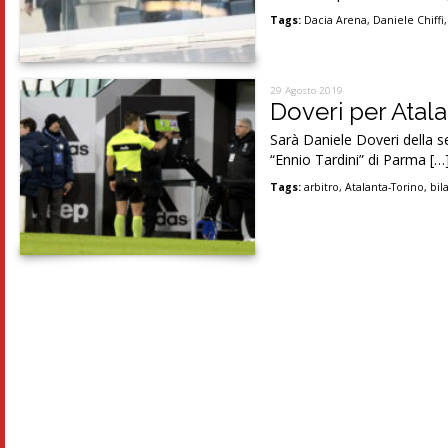
Tags:
Dacia Arena
,
Daniele Chiffi
29 Agosto 2019
Doveri per Atal
Sarà Daniele Doveri della s
“Ennio Tardini” di Parma […
Tags:
arbitro
,
Atalanta-Torino
,
bil