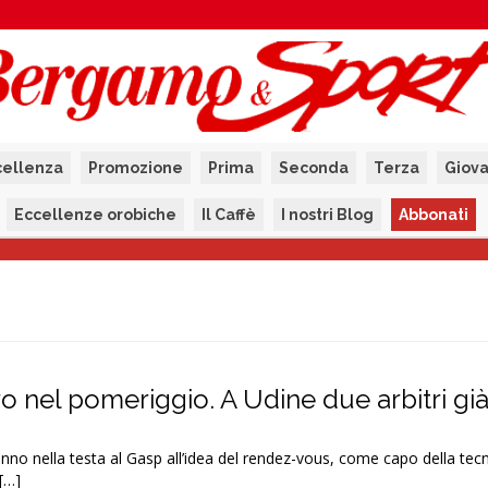
cellenza
Promozione
Prima
Seconda
Terza
Giova
Eccellenze orobiche
Il Caffè
I nostri Blog
Abbonati
ro nel pomeriggio. A Udine due arbitri già
ranno nella testa al Gasp all’idea del rendez-vous, come capo della tec
[…]