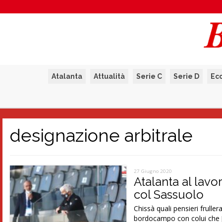
Atalanta
Attualità
Serie C
Serie D
Ec
designazione arbitrale
27 Giugno 2020
Atalanta al lavo
col Sassuolo
Chissà quali pensieri frulle
bordocampo con colui che 