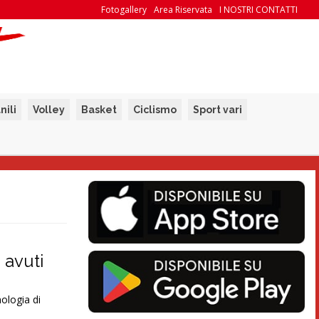
Fotogallery
Area Riservata
I NOSTRI CONTATTI
nili
Volley
Basket
Ciclismo
Sport vari
 avuti
nologia di