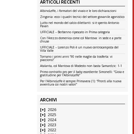
ARTICOLI RECENTI
AlbinoLeffe, i formatori del vivaio e le loro dichiarazioni
Zingonia: ecco i quadri tecnici del settore giovanile agonistico
Lutto nel mondo del calcio dilettanti: si è spento Antonio
Pavan
UFFICIALE – Berbenno ripescato in Prima categoria
Con l’Arezzo domenica come col Mantova: in sede e a porte
chiuse
UFFICIALE – Lorenzo Poli è un nuovo centrocampista del
Villa Valle
Tornano i primi anni ’90 nelle maglie da trasferta: vi
piacciono?
Atalanta, col Mantova di Modesto non basta Samardzic: 1-1
Primo contratto pro per il baby esordiente Simonelli: “Gioia e
gratitudine per l’AlbinoLeffe”
Per l’AlbinoLeffe è sempre Primavera (1): “Pronti alla nuova
avventura coi nostri valori”
ARCHIVI
2026
2025
2024
2023
2022