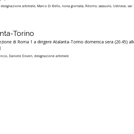
,
designazione arbitrale
,
Marco Di Bello
,
nona giornata
,
Ritorno
,
sassuolo
,
Udinese
,
var
anta-Torino
ezione di Roma 1 a dirigere Atalanta-Torino domenica sera (20.45) all
]
ancio
,
Daniele Doveri
,
designazione arbitrale