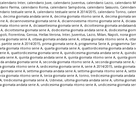
calendario Inter
,
calendario Juve
,
calendario Juventus
,
calendario Lazio
,
calendario M
ndario Parma
,
calendario Roma
,
calendario Sampdoria
,
calendario Sassuolo
,
Calendari
ndario testuale serie A
,
calendario testuale serie A 2014/2015
,
calendario Torino
,
cale
o
,
decima giornata andata serie A
,
decima giornata ritorno serie A
,
decima giornata ser
rie A
,
diciannovesima giornata serie A
,
diciannovesima ritorno giornata serie A
,
dicias
rnata ritorno serie A
,
diciassettesima giornata serie A
,
diciottesima giornata andataanda
 A
,
diciottesima giornata serie A
,
dodicesima giornata andata serie A
,
dodicesima giorna
poli
,
Fiorentina
,
Genoa
,
Hellas Verona
,
Inter
,
Juventus
,
Lazio
,
Milan
,
Napoli
,
nona gior
ona giornata serie A
,
ottava giornata andata serie A
,
ottava giornata ritorno serie A
,
otta
,
partite serie A 2014/2015
,
prima giornata serie A
,
programma Serie A
,
programma Seri
rta giornata ritorno serie A
,
quarta giornata serie A
,
quattordicesima giornata andata s
erie A
,
quattordicesima giornata serie A
,
quindicesima giornata andata serie A
,
quindi
ata serie A
,
quinta giornata andata serie A
,
quinta giornata ritorno serie A
,
quinta giorn
da andata giornata serie A
,
seconda giornata ritorno serie A
,
seconda giornata serie A
,
 giornata ritorno serie A
,
sedicesima giornata serie A
,
serie A 2014/2015
,
sesta giornata
 giornata serie A
,
settima giornata andata serie A
,
settima giornata ritorno serie A
,
sett
erza giornata ritorno serie A
,
terza giornata serie A
,
torino
,
tredicesima giornata andata 
 A
,
tredicesima giornata serie A
,
Udinese
,
ultima giornata andata serie A
,
ultima giornat
 giornata andata serie A
,
undicesima giornata ritorno serie A
,
undicesima giornata ser