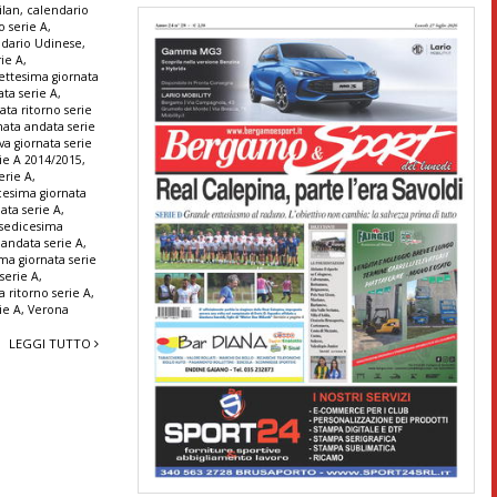
ilan
,
calendario
o serie A
,
ndario Udinese
,
ie A
,
settesima giornata
ta serie A
,
ta ritorno serie
nata andata serie
va giornata serie
e A 2014/2015
,
erie A
,
cesima giornata
ata serie A
,
sedicesima
 andata serie A
,
ima giornata serie
serie A
,
a ritorno serie A
,
ie A
,
Verona
LEGGI TUTTO