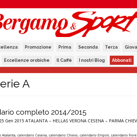
cellenza
Promozione
Prima
Seconda
Terza
Giova
Eccellenze orobiche
Il Caffè
I nostri Blog
Abbonati
erie A
endario completo 2014/2015
 – 25 Gen 2015 ATALANTA – HELLAS VERONA CESENA – PARMA CHI
o Atalanta
,
calendario Cesena
,
calendario Chievo
,
calendario Empoli
,
calendario Fiore