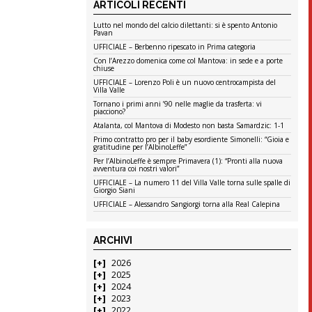
ARTICOLI RECENTI
Lutto nel mondo del calcio dilettanti: si è spento Antonio
Pavan
UFFICIALE – Berbenno ripescato in Prima categoria
Con l’Arezzo domenica come col Mantova: in sede e a porte
chiuse
UFFICIALE – Lorenzo Poli è un nuovo centrocampista del
Villa Valle
Tornano i primi anni ’90 nelle maglie da trasferta: vi
piacciono?
Atalanta, col Mantova di Modesto non basta Samardzic: 1-1
Primo contratto pro per il baby esordiente Simonelli: “Gioia e
gratitudine per l’AlbinoLeffe”
Per l’AlbinoLeffe è sempre Primavera (1): “Pronti alla nuova
avventura coi nostri valori”
UFFICIALE – La numero 11 del Villa Valle torna sulle spalle di
Giorgio Siani
UFFICIALE – Alessandro Sangiorgi torna alla Real Calepina
ARCHIVI
2026
2025
2024
2023
2022