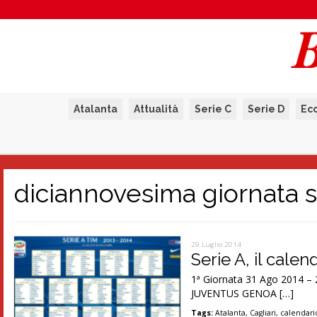
Atalanta
Attualità
Serie C
Serie D
Ec
diciannovesima giornata s
29 Luglio 2014
Serie A, il cal
1ª Giornata 31 Ago 2014
JUVENTUS GENOA […]
Tags:
Atalanta
,
Cagliari
,
calendari