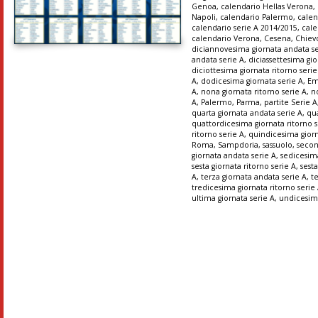
Genoa
,
calendario Hellas Verona
,
Napoli
,
calendario Palermo
,
cale
calendario serie A 2014/2015
,
cale
calendario Verona
,
Cesena
,
Chiev
diciannovesima giornata andata se
andata serie A
,
diciassettesima gio
diciottesima giornata ritorno serie
A
,
dodicesima giornata serie A
,
Em
A
,
nona giornata ritorno serie A
,
n
A
,
Palermo
,
Parma
,
partite Serie A
quarta giornata andata serie A
,
qua
quattordicesima giornata ritorno s
ritorno serie A
,
quindicesima giorn
Roma
,
Sampdoria
,
sassuolo
,
secon
giornata andata serie A
,
sedicesima
sesta giornata ritorno serie A
,
sesta
A
,
terza giornata andata serie A
,
t
tredicesima giornata ritorno serie
ultima giornata serie A
,
undicesima