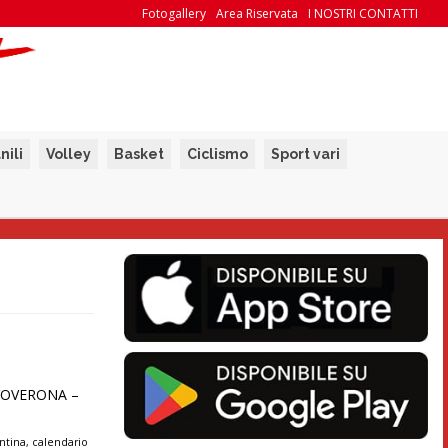
Fotogallery
Area Riservata
I NOSTRI CONTATTI
nili
Volley
Basket
Ciclismo
Sport vari
EVOVERONA –
ntina
,
calendario