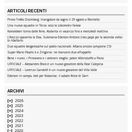
ARTICOLI RECENTI
Primo Trofeo Disimberg: triangolare da sogno il 29 agosto a Montello
Una nuova squadra in Terza: ecco la Lokomotiv Farese
Kamaldeen torna dalle ferie, Atalanta in vacanza fino a mercoledì mattina
L’Arezzo spaventa la Dea, Sulemana-Ederson-Krstovic (neo papà per la seconda volta)
lo ribaltano
Due squadre bergamasche sul podio nazionale: Albano ancora campione CSI
Super Mario Pasalic è a Zingonia: ne mancano due all’appello
Bene i nuovi, i Primavera e i veterani meglio: poker AlbinoLeffe a Pavia
UFFICIALE – Alessandro Brais è un nuovo giocatore della Real Calepina
UFFICIALE – Lorenzo Gandolfi è un nuovo giocatore del Villa Valle
Ederson in campo, test per Kolasinac: il sabato felice di Sarri
ARCHIVI
2026
2025
2024
2023
2022
2021
2020