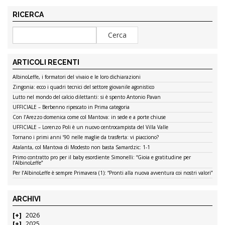
RICERCA
ARTICOLI RECENTI
AlbinoLeffe, i formatori del vivaio e le loro dichiarazioni
Zingonia: ecco i quadri tecnici del settore giovanile agonistico
Lutto nel mondo del calcio dilettanti: si è spento Antonio Pavan
UFFICIALE – Berbenno ripescato in Prima categoria
Con l’Arezzo domenica come col Mantova: in sede e a porte chiuse
UFFICIALE – Lorenzo Poli è un nuovo centrocampista del Villa Valle
Tornano i primi anni ’90 nelle maglie da trasferta: vi piacciono?
Atalanta, col Mantova di Modesto non basta Samardzic: 1-1
Primo contratto pro per il baby esordiente Simonelli: “Gioia e gratitudine per
l’AlbinoLeffe”
Per l’AlbinoLeffe è sempre Primavera (1): “Pronti alla nuova avventura coi nostri valori”
ARCHIVI
2026
2025