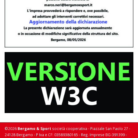
©2026
Bergamo & Sport
società cooperativa - Piazzale San Paolo 27 -
24128 Bergamo - P Iva e CF: 03589380165 - Reg. Imprese BG-391399 -