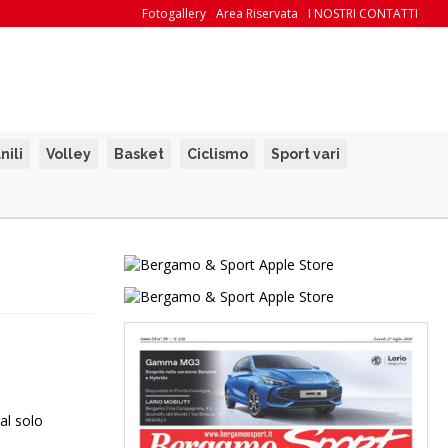
Fotogallery
Area Riservata
I NOSTRI CONTATTI
nili
Volley
Basket
Ciclismo
Sport vari
al solo