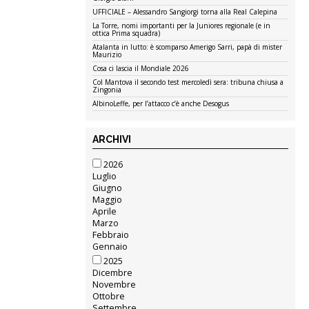
UFFICIALE – Alessandro Sangiorgi torna alla Real Calepina
La Torre, nomi importanti per la Juniores regionale (e in
ottica Prima squadra)
Atalanta in lutto: è scomparso Amerigo Sarri, papà di mister
Maurizio
Cosa ci lascia il Mondiale 2026
Col Mantova il secondo test mercoledì sera: tribuna chiusa a
Zingonia
AlbinoLeffe, per l’attacco c’è anche Desogus
ARCHIVI
2026
Luglio
Giugno
Maggio
Aprile
Marzo
Febbraio
Gennaio
2025
Dicembre
Novembre
Ottobre
Settembre