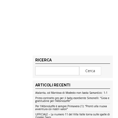
RICERCA
ARTICOLI RECENTI
Atalanta, col Mantova di Modesto non basta Samardzic: 1-1
Primo contratto pro per il baby esordiente Simonelli: “Gioia e
gratitudine per l’AlbinoLeffe”
Per l’AlbinoLeffe è sempre Primavera (1): “Pronti alla nuova
avventura coi nostri valori”
UFFICIALE – La numero 11 del Villa Valle torna sulle spalle di
Giorgio Siani