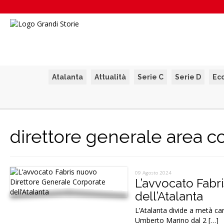
Atalanta
Attualità
Serie C
Serie D
Ec
direttore generale area c
09 Agosto 2024
L’avvocato Fabr
dell’Atalanta
L’Atalanta divide a metà ca
Umberto Marino dal 2 […]