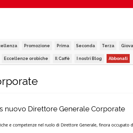
cellenza
Promozione
Prima
Seconda
Terza
Giova
Eccellenze orobiche
Il Caffè
I nostri Blog
Abbonati
orporate
is nuovo Direttore Generale Corporate
riche e competenze nel ruolo di Direttore Generale, finora occupato d