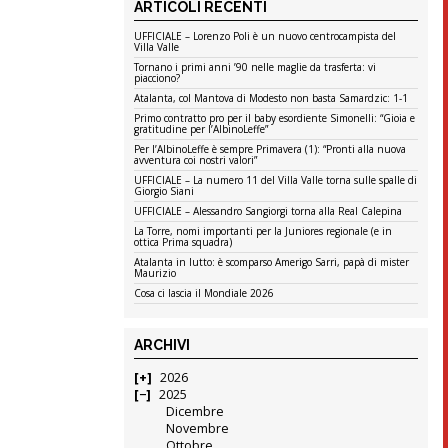
ARTICOLI RECENTI
UFFICIALE – Lorenzo Poli è un nuovo centrocampista del
Villa Valle
Tornano i primi anni ’90 nelle maglie da trasferta: vi
piacciono?
Atalanta, col Mantova di Modesto non basta Samardzic: 1-1
Primo contratto pro per il baby esordiente Simonelli: “Gioia e
gratitudine per l’AlbinoLeffe”
Per l’AlbinoLeffe è sempre Primavera (1): “Pronti alla nuova
avventura coi nostri valori”
UFFICIALE – La numero 11 del Villa Valle torna sulle spalle di
Giorgio Siani
UFFICIALE – Alessandro Sangiorgi torna alla Real Calepina
La Torre, nomi importanti per la Juniores regionale (e in
ottica Prima squadra)
Atalanta in lutto: è scomparso Amerigo Sarri, papà di mister
Maurizio
Cosa ci lascia il Mondiale 2026
ARCHIVI
2026
2025
Dicembre
Novembre
Ottobre