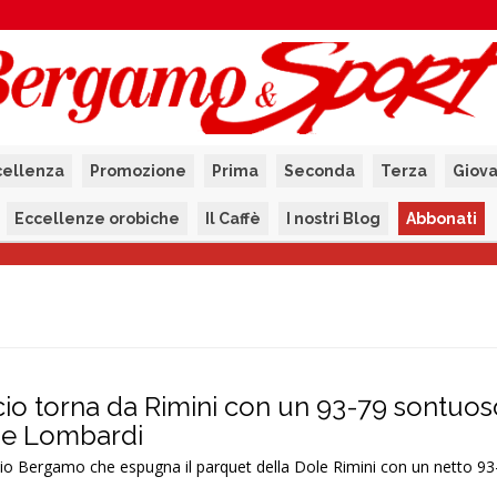
cellenza
Promozione
Prima
Seconda
Terza
Giova
Eccellenze orobiche
Il Caffè
I nostri Blog
Abbonati
o torna da Rimini con un 93-79 sontuos
 e Lombardi
io Bergamo che espugna il parquet della Dole Rimini con un netto 9