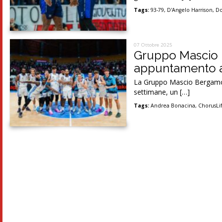
Tags:
93-79
,
D'Angelo Harrison
,
Do
07 Ottobre 2025
Gruppo Mascio B
appuntamento a
La Gruppo Mascio Bergamo si
settimane, un […]
Tags:
Andrea Bonacina
,
ChorusLi