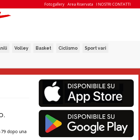
Fotogallery
Area Riservata
I NOSTRI CONTATTI
nili
Volley
Basket
Ciclismo
Sport vari
o.
3-79 dopo una