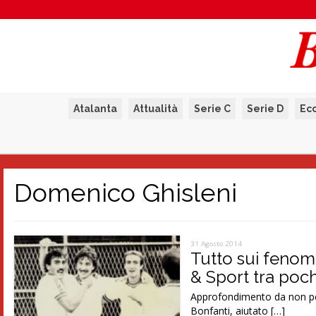
Atalanta
Attualità
Serie C
Serie D
Ec
Domenico Ghisleni
31 Agosto 2014
Tutto sui fenom
& Sport tra poch
Approfondimento da non per
Bonfanti, aiutato […]