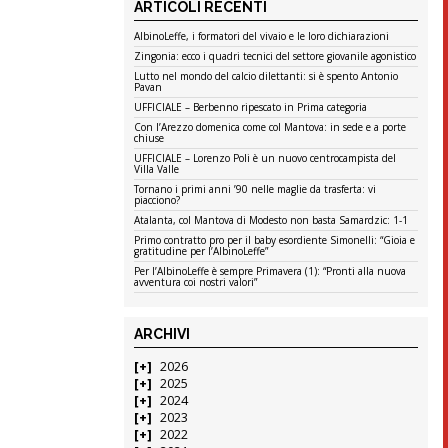
ARTICOLI RECENTI
AlbinoLeffe, i formatori del vivaio e le loro dichiarazioni
Zingonia: ecco i quadri tecnici del settore giovanile agonistico
Lutto nel mondo del calcio dilettanti: si è spento Antonio
Pavan
UFFICIALE – Berbenno ripescato in Prima categoria
Con l’Arezzo domenica come col Mantova: in sede e a porte
chiuse
UFFICIALE – Lorenzo Poli è un nuovo centrocampista del
Villa Valle
Tornano i primi anni ’90 nelle maglie da trasferta: vi
piacciono?
Atalanta, col Mantova di Modesto non basta Samardzic: 1-1
Primo contratto pro per il baby esordiente Simonelli: “Gioia e
gratitudine per l’AlbinoLeffe”
Per l’AlbinoLeffe è sempre Primavera (1): “Pronti alla nuova
avventura coi nostri valori”
ARCHIVI
2026
2025
2024
2023
2022