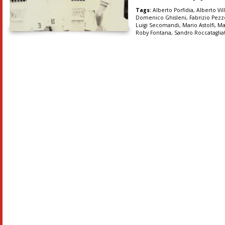
Tags:
Alberto Porfidia
,
Alberto Vil
Domenico Ghisleni
,
Fabrizio Pezz
Luigi Secomandi
,
Mario Astolfi
,
Ma
Roby Fontana
,
Sandro Roccataglia