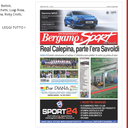
 Belloli
,
chetti
,
Luigi Rosa
,
na
,
Roby Crotti
,
LEGGI TUTTO