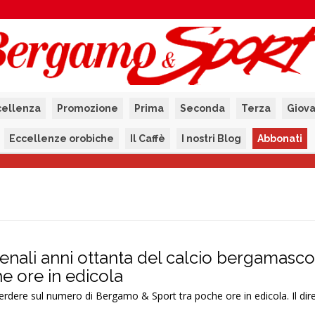
cellenza
Promozione
Prima
Seconda
Terza
Giova
Eccellenze orobiche
Il Caffè
I nostri Blog
Abbonati
enali anni ottanta del calcio bergamasco
e ore in edicola
dere sul numero di Bergamo & Sport tra poche ore in edicola. Il dir