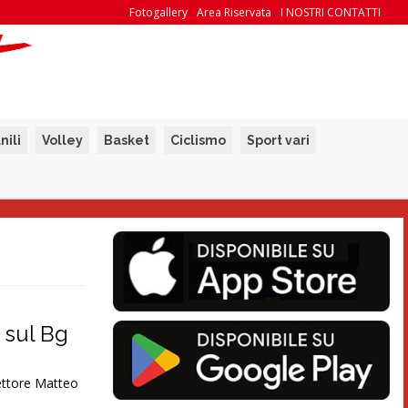
Fotogallery
Area Riservata
I NOSTRI CONTATTI
nili
Volley
Basket
Ciclismo
Sport vari
 sul Bg
ettore Matteo