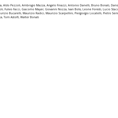
la
,
Aldo Pezzoli
,
Ambrogio Mazza
,
Angelo Finazzi
,
Antonio Danelli
,
Bruno Bonati
,
Dario
oli
,
Fulvio Facci
,
Giacomo Mayer
,
Giovanni Nozza
,
Ivan Bolis
,
Leone Foresti
,
Lucio Stac
urizio Bucarelli
,
Maurizio Radici
,
Maurizio Scarpellini
,
Piergiorgio Locatelli
,
Pietro Seri
ta
,
Tom Astolfi
,
Walter Bonati