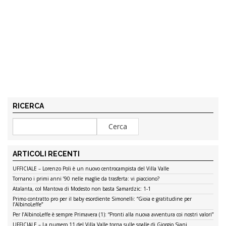
RICERCA
ARTICOLI RECENTI
UFFICIALE – Lorenzo Poli è un nuovo centrocampista del Villa Valle
Tornano i primi anni ’90 nelle maglie da trasferta: vi piacciono?
Atalanta, col Mantova di Modesto non basta Samardzic: 1-1
Primo contratto pro per il baby esordiente Simonelli: “Gioia e gratitudine per
l’AlbinoLeffe”
Per l’AlbinoLeffe è sempre Primavera (1): “Pronti alla nuova avventura coi nostri valori”
UFFICIALE – La numero 11 del Villa Valle torna sulle spalle di Giorgio Siani