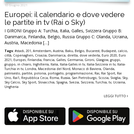
10 Giugno 2021
Europei: il calendario e dove vedere
le partite in tv (Rai o Sky)
I GIRONI Gruppo A: Turchia, Italia, Galles, Svizzera Gruppo B:
Danimarca, Finlandia, Belgio, Russia Gruppo C: Olanda, Ucraina,
Austria, Macedonia […]
Tags:
#stadi
,
201
,
Amsterdam
,
Austria
,
Baku
,
Belgio
,
Bucarest
,
Budapest
,
calcio
,
città
,
Copenaghen
,
Croazia
,
Danimarca
,
diretta
,
dove vederla
,
Euro 2020
,
Euro
2021
,
Europei
,
Finlandia
,
Francia
,
Galles
,
Germania
,
Gironi
,
Glasgow
,
gruppi
,
gruppo
,
in chiaro
,
Inghilterra
,
Italia
,
Italia-Galles in tv
,
Italia-Svizzera in tv
,
Italia-
Turchia in tv
,
Londra
,
Macedonia del Nord
,
Monaco di Baviera
,
Olanda
,
palinsesto
,
partite
,
polonia
,
portogallo
,
programmazione
,
Rai
,
Rai Sport
,
Rai
Uno
,
Rai1
,
Repubblica Ceca
,
Roma
,
Russia
,
San Pietroburgo
,
Scozia
,
Siviglia
,
Sky
,
Sky Calcio
,
Sky Sport
,
Slovacchia
,
Spagna
,
Svezia
,
Svizzera
,
Turchia
,
tv
,
Ucraina
,
Ungheria
LEGGI TUTTO