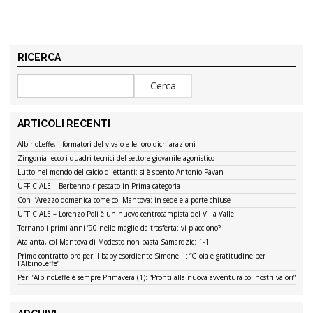
RICERCA
ARTICOLI RECENTI
AlbinoLeffe, i formatori del vivaio e le loro dichiarazioni
Zingonia: ecco i quadri tecnici del settore giovanile agonistico
Lutto nel mondo del calcio dilettanti: si è spento Antonio Pavan
UFFICIALE – Berbenno ripescato in Prima categoria
Con l’Arezzo domenica come col Mantova: in sede e a porte chiuse
UFFICIALE – Lorenzo Poli è un nuovo centrocampista del Villa Valle
Tornano i primi anni ’90 nelle maglie da trasferta: vi piacciono?
Atalanta, col Mantova di Modesto non basta Samardzic: 1-1
Primo contratto pro per il baby esordiente Simonelli: “Gioia e gratitudine per
l’AlbinoLeffe”
Per l’AlbinoLeffe è sempre Primavera (1): “Pronti alla nuova avventura coi nostri valori”