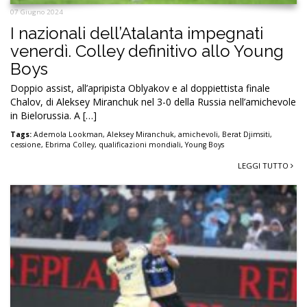
07 Giugno 2024
I nazionali dell’Atalanta impegnati
venerdì. Colley definitivo allo Young
Boys
Doppio assist, all’apripista Oblyakov e al doppiettista finale
Chalov, di Aleksey Miranchuk nel 3-0 della Russia nell’amichevole
in Bielorussia. A […]
Tags:
Ademola Lookman
,
Aleksey Miranchuk
,
amichevoli
,
Berat Djimsiti
,
cessione
,
Ebrima Colley
,
qualificazioni mondiali
,
Young Boys
LEGGI TUTTO