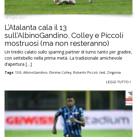
16 Luglio 2021
L’Atalanta cala il 13
sull’AlbinoGandino. Colley e Piccoli
mostruosi (ma non resteranno)
Un tredici calato sullo sparring partner di turno tanto per gradire,
con settebello nella prima metà. La tradizionale amichevole
d’apertura […]
Tags:
13-0
,
AlbinoGandino
,
Ebrima Colley
,
Roberto Piccoli
,
test
,
Zingonia
LEGGI TUTTO