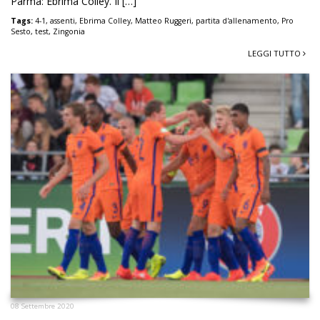
Parma: Ebrima Colley. Il […]
Tags:
4-1
,
assenti
,
Ebrima Colley
,
Matteo Ruggeri
,
partita d'allenamento
,
Pro
Sesto
,
test
,
Zingonia
LEGGI TUTTO
08 Settembre 2020