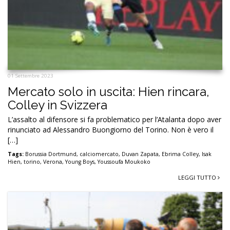
01 Settembre 2023
Mercato solo in uscita: Hien rincara,
Colley in Svizzera
L’assalto al difensore si fa problematico per l’Atalanta dopo aver
rinunciato ad Alessandro Buongiorno del Torino. Non è vero il
[…]
Tags:
Borussia Dortmund
,
calciomercato
,
Duvan Zapata
,
Ebrima Colley
,
Isak
Hien
,
torino
,
Verona
,
Young Boys
,
Youssoufa Moukoko
LEGGI TUTTO