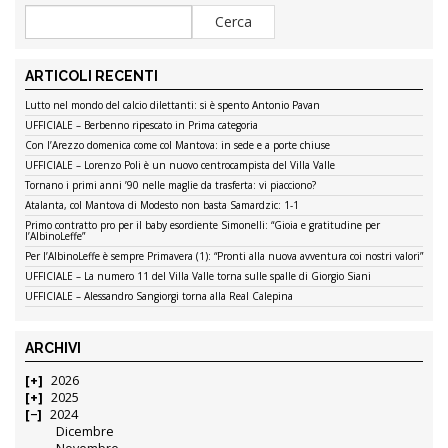
ARTICOLI RECENTI
Lutto nel mondo del calcio dilettanti: si è spento Antonio Pavan
UFFICIALE – Berbenno ripescato in Prima categoria
Con l’Arezzo domenica come col Mantova: in sede e a porte chiuse
UFFICIALE – Lorenzo Poli è un nuovo centrocampista del Villa Valle
Tornano i primi anni ’90 nelle maglie da trasferta: vi piacciono?
Atalanta, col Mantova di Modesto non basta Samardzic: 1-1
Primo contratto pro per il baby esordiente Simonelli: “Gioia e gratitudine per
l’AlbinoLeffe”
Per l’AlbinoLeffe è sempre Primavera (1): “Pronti alla nuova avventura coi nostri valori”
UFFICIALE – La numero 11 del Villa Valle torna sulle spalle di Giorgio Siani
UFFICIALE – Alessandro Sangiorgi torna alla Real Calepina
ARCHIVI
2026
2025
2024
Dicembre