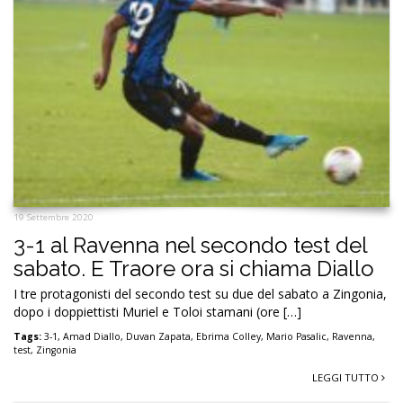
19 Settembre 2020
3-1 al Ravenna nel secondo test del
sabato. E Traore ora si chiama Diallo
I tre protagonisti del secondo test su due del sabato a Zingonia,
dopo i doppiettisti Muriel e Toloi stamani (ore […]
Tags:
3-1
,
Amad Diallo
,
Duvan Zapata
,
Ebrima Colley
,
Mario Pasalic
,
Ravenna
,
test
,
Zingonia
LEGGI TUTTO