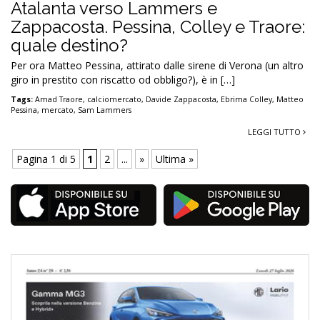
Atalanta verso Lammers e
Zappacosta. Pessina, Colley e Traore:
quale destino?
Per ora Matteo Pessina, attirato dalle sirene di Verona (un altro
giro in prestito con riscatto od obbligo?), è in […]
Tags:
Amad Traore
,
calciomercato
,
Davide Zappacosta
,
Ebrima Colley
,
Matteo
Pessina
,
mercato
,
Sam Lammers
LEGGI TUTTO
Pagina 1 di 5
1
2
...
»
Ultima »