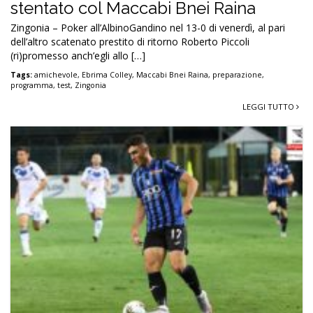
stentato col Maccabi Bnei Raina
Zingonia – Poker all’AlbinoGandino nel 13-0 di venerdì, al pari
dell’altro scatenato prestito di ritorno Roberto Piccoli
(ri)promesso anch’egli allo […]
Tags:
amichevole
,
Ebrima Colley
,
Maccabi Bnei Raina
,
preparazione
,
programma
,
test
,
Zingonia
LEGGI TUTTO