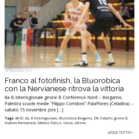
15 Novembre 2025
Franco al fotofinish, la Bluorobica
con la Nervianese ritrova la vittoria
8a B Interregionale girone B Conference Nord – Bergamo,
Palestra scuole medie “Filippo Corridoni”-PalaFlores (Celadina) –
sabato 15 novembre (ore […]
Tags:
68-67
,
8a
,
B Interregionale
,
Bluorobica Bergamo
,
Efe Odiphri
,
girone B
,
Invalves Nervianese
,
Matteo Franco
,
Unica
,
vittoria
LEGGI TUTTO