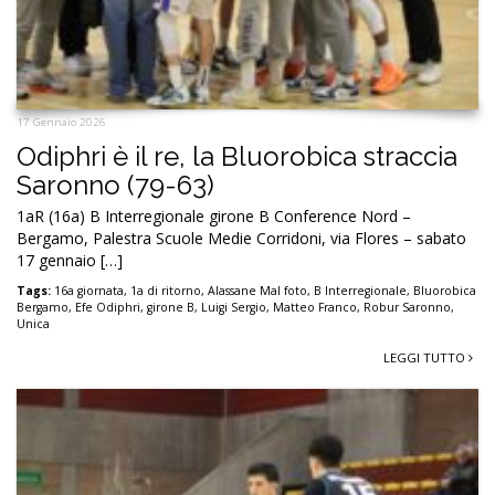
17 Gennaio 2026
Odiphri è il re, la Bluorobica straccia
Saronno (79-63)
1aR (16a) B Interregionale girone B Conference Nord –
Bergamo, Palestra Scuole Medie Corridoni, via Flores – sabato
17 gennaio […]
Tags:
16a giornata
,
1a di ritorno
,
Alassane Mal foto
,
B Interregionale
,
Bluorobica
Bergamo
,
Efe Odiphri
,
girone B
,
Luigi Sergio
,
Matteo Franco
,
Robur Saronno
,
Unica
LEGGI TUTTO