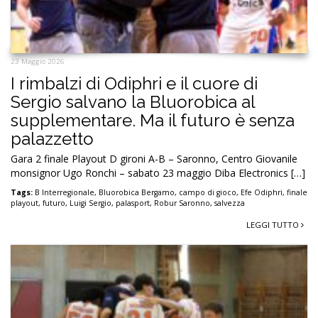
23 Maggio 2026
I rimbalzi di Odiphri e il cuore di
Sergio salvano la Bluorobica al
supplementare. Ma il futuro è senza
palazzetto
Gara 2 finale Playout D gironi A-B – Saronno, Centro Giovanile
monsignor Ugo Ronchi – sabato 23 maggio Diba Electronics […]
Tags:
B Interregionale
,
Bluorobica Bergamo
,
campo di gioco
,
Efe Odiphri
,
finale
playout
,
futuro
,
Luigi Sergio
,
palasport
,
Robur Saronno
,
salvezza
LEGGI TUTTO