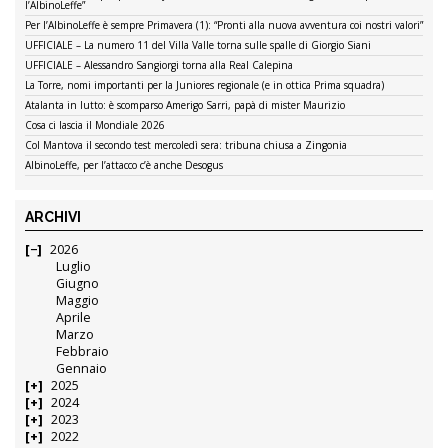
l’AlbinoLeffe”
Per l’AlbinoLeffe è sempre Primavera (1): “Pronti alla nuova avventura coi nostri valori”
UFFICIALE – La numero 11 del Villa Valle torna sulle spalle di Giorgio Siani
UFFICIALE – Alessandro Sangiorgi torna alla Real Calepina
La Torre, nomi importanti per la Juniores regionale (e in ottica Prima squadra)
Atalanta in lutto: è scomparso Amerigo Sarri, papà di mister Maurizio
Cosa ci lascia il Mondiale 2026
Col Mantova il secondo test mercoledì sera: tribuna chiusa a Zingonia
AlbinoLeffe, per l’attacco c’è anche Desogus
ARCHIVI
2026
Luglio
Giugno
Maggio
Aprile
Marzo
Febbraio
Gennaio
2025
2024
2023
2022