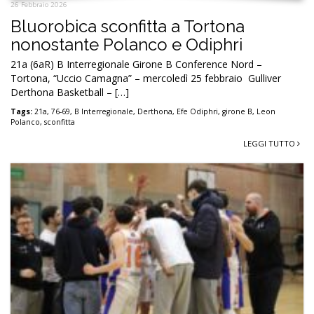
26 Febbraio 2026
Bluorobica sconfitta a Tortona
nonostante Polanco e Odiphri
21a (6aR) B Interregionale Girone B Conference Nord –
Tortona, “Uccio Camagna” – mercoledì 25 febbraio Gulliver
Derthona Basketball – […]
Tags:
21a
,
76-69
,
B Interregionale
,
Derthona
,
Efe Odiphri
,
girone B
,
Leon
Polanco
,
sconfitta
LEGGI TUTTO