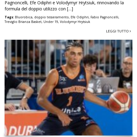
Pagnoncelli, Efe Odiphri e Volodymyr Hrytsiuk, rinnovando la
formula del doppio utilizzo con […]
Tags:
Bluorobica
,
doppio tesseramento
,
Efe Odiphri
,
Fabio Pagnoncelli
,
Treviglio Brianza Basket
,
Under 19
,
Volodymyr Hrytsiuk
LEGGI TUTTO