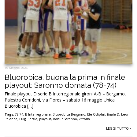
16 Maggio 2026
Bluorobica, buona la prima in finale
playout: Saronno domata (78-74)
Finale playout D serie B Interregionale gironi A-B – Bergamo,
Palestra Corridoni, via Flores – sabato 16 maggio Unica
Bluorobica […]
Tags:
78-74
,
B Interregionale
,
Bluorobica Bergamo
,
Efe Odiphri
,
finale D
,
Leon
Polanco
,
Luigi Sergio
,
playout
,
Robur Saronno
,
vittoria
LEGGI TUTTO