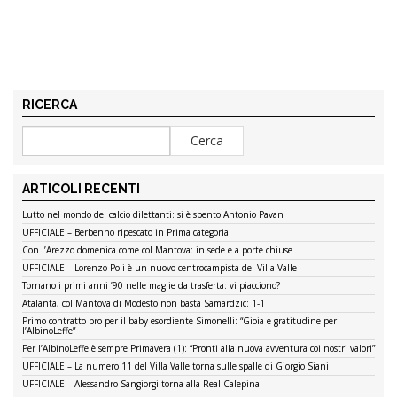
RICERCA
ARTICOLI RECENTI
Lutto nel mondo del calcio dilettanti: si è spento Antonio Pavan
UFFICIALE – Berbenno ripescato in Prima categoria
Con l’Arezzo domenica come col Mantova: in sede e a porte chiuse
UFFICIALE – Lorenzo Poli è un nuovo centrocampista del Villa Valle
Tornano i primi anni ’90 nelle maglie da trasferta: vi piacciono?
Atalanta, col Mantova di Modesto non basta Samardzic: 1-1
Primo contratto pro per il baby esordiente Simonelli: “Gioia e gratitudine per
l’AlbinoLeffe”
Per l’AlbinoLeffe è sempre Primavera (1): “Pronti alla nuova avventura coi nostri valori”
UFFICIALE – La numero 11 del Villa Valle torna sulle spalle di Giorgio Siani
UFFICIALE – Alessandro Sangiorgi torna alla Real Calepina