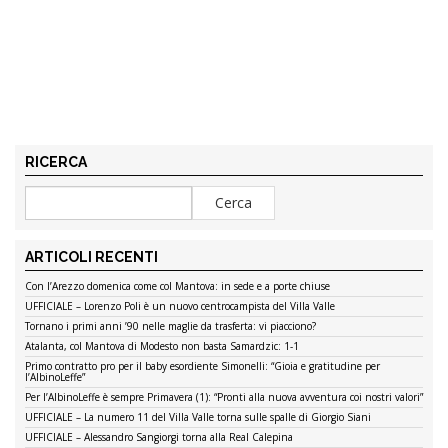
RICERCA
ARTICOLI RECENTI
Con l’Arezzo domenica come col Mantova: in sede e a porte chiuse
UFFICIALE – Lorenzo Poli è un nuovo centrocampista del Villa Valle
Tornano i primi anni ’90 nelle maglie da trasferta: vi piacciono?
Atalanta, col Mantova di Modesto non basta Samardzic: 1-1
Primo contratto pro per il baby esordiente Simonelli: “Gioia e gratitudine per
l’AlbinoLeffe”
Per l’AlbinoLeffe è sempre Primavera (1): “Pronti alla nuova avventura coi nostri valori”
UFFICIALE – La numero 11 del Villa Valle torna sulle spalle di Giorgio Siani
UFFICIALE – Alessandro Sangiorgi torna alla Real Calepina