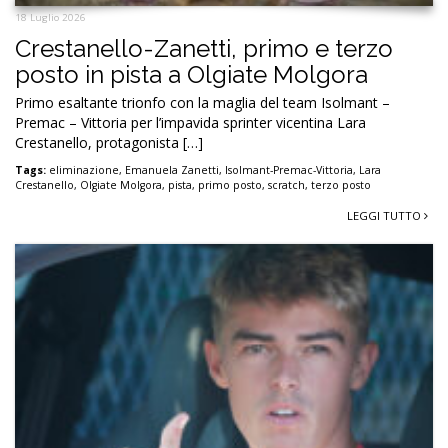
18 Luglio 2026
Crestanello-Zanetti, primo e terzo
posto in pista a Olgiate Molgora
Primo esaltante trionfo con la maglia del team Isolmant –
Premac – Vittoria per l’impavida sprinter vicentina Lara
Crestanello, protagonista […]
Tags:
eliminazione
,
Emanuela Zanetti
,
Isolmant-Premac-Vittoria
,
Lara
Crestanello
,
Olgiate Molgora
,
pista
,
primo posto
,
scratch
,
terzo posto
LEGGI TUTTO