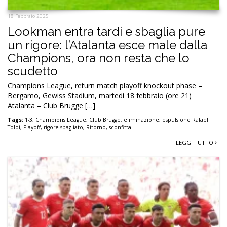
18 Febbraio 2025
Lookman entra tardi e sbaglia pure
un rigore: l’Atalanta esce male dalla
Champions, ora non resta che lo
scudetto
Champions League, return match playoff knockout phase –
Bergamo, Gewiss Stadium, martedì 18 febbraio (ore 21)
Atalanta – Club Brugge […]
Tags:
1-3
,
Champions League
,
Club Brugge
,
eliminazione
,
espulsione Rafael
Toloi
,
Playoff
,
rigore sbagliato
,
Ritorno
,
sconfitta
LEGGI TUTTO