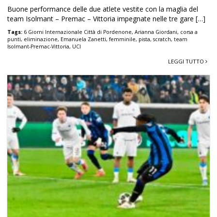
Buone performance delle due atlete vestite con la maglia del
team Isolmant – Premac – Vittoria impegnate nelle tre gare […]
Tags:
6 Giorni Internazionale Città di Pordenone
,
Arianna Giordani
,
corsa a
punti
,
eliminazione
,
Emanuela Zanetti
,
femminile
,
pista
,
scratch
,
team
Isolmant-Premac-Vittoria
,
UCI
LEGGI TUTTO