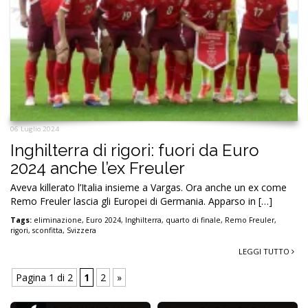
06 Luglio 2024
Inghilterra di rigori: fuori da Euro
2024 anche l’ex Freuler
Aveva killerato l’Italia insieme a Vargas. Ora anche un ex come
Remo Freuler lascia gli Europei di Germania. Apparso in […]
Tags:
eliminazione
,
Euro 2024
,
Inghilterra
,
quarto di finale
,
Remo Freuler
,
rigori
,
sconfitta
,
Svizzera
LEGGI TUTTO
Pagina 1 di 2
1
2
»