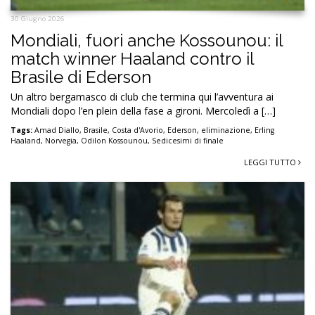
30 Giugno 2026
Mondiali, fuori anche Kossounou: il
match winner Haaland contro il
Brasile di Ederson
Un altro bergamasco di club che termina qui l’avventura ai
Mondiali dopo l’en plein della fase a gironi. Mercoledì a […]
Tags:
Amad Diallo
,
Brasile
,
Costa d'Avorio
,
Ederson
,
eliminazione
,
Erling
Haaland
,
Norvegia
,
Odilon Kossounou
,
Sedicesimi di finale
LEGGI TUTTO