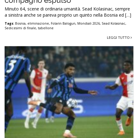
compagno espulso
Minuto 64, scene di ordinaria umanità. Sead Kolasinac, sempre
a sinistra anche se pareva proprio un quinto nella Bosnia ed […]
Tags:
Bosnia
,
eliminazione
,
Folarin Balogun
,
Mondiali 2026
,
Sead Kolasinac
,
Sedicesimi di finale
,
tabellone
LEGGI TUTTO