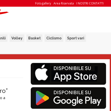
Fotogallery
Area Riservata
I NOSTRI CONTATTI
nili
Volley
Basket
Ciclismo
Sport vari
ro”
to a