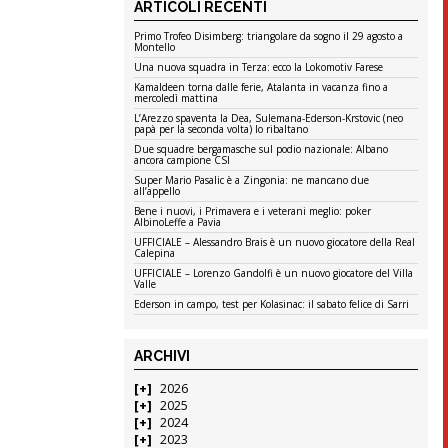
ARTICOLI RECENTI
Primo Trofeo Disimberg: triangolare da sogno il 29 agosto a
Montello
Una nuova squadra in Terza: ecco la Lokomotiv Farese
Kamaldeen torna dalle ferie, Atalanta in vacanza fino a
mercoledì mattina
L’Arezzo spaventa la Dea, Sulemana-Ederson-Krstovic (neo
papà per la seconda volta) lo ribaltano
Due squadre bergamasche sul podio nazionale: Albano
ancora campione CSI
Super Mario Pasalic è a Zingonia: ne mancano due
all’appello
Bene i nuovi, i Primavera e i veterani meglio: poker
AlbinoLeffe a Pavia
UFFICIALE – Alessandro Brais è un nuovo giocatore della Real
Calepina
UFFICIALE – Lorenzo Gandolfi è un nuovo giocatore del Villa
Valle
Ederson in campo, test per Kolasinac: il sabato felice di Sarri
ARCHIVI
2026
2025
2024
2023