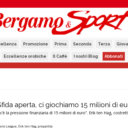
cellenza
Promozione
Prima
Seconda
Terza
Giova
Eccellenze orobiche
Il Caffè
I nostri Blog
Abbonati
Sfida aperta, ci giochiamo 15 milioni di eu
 c’è la pressione finanziaria di 15 milioni di euro”. Erik ten Hag, costret
ons League
,
Erik ten Hag
,
prepartita