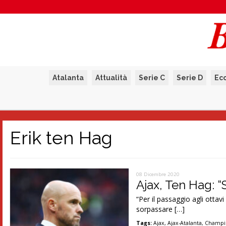
Atalanta
Attualità
Serie C
Serie D
Ec
Erik ten Hag
08 Dicembre 2020
Ajax, Ten Hag: “
“Per il passaggio agli ottavi
sorpassare […]
Tags:
Ajax
,
Ajax-Atalanta
,
Champi