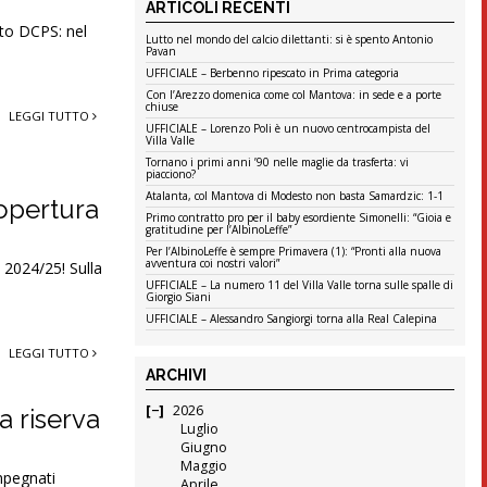
ARTICOLI RECENTI
ato DCPS: nel
Lutto nel mondo del calcio dilettanti: si è spento Antonio
Pavan
UFFICIALE – Berbenno ripescato in Prima categoria
Con l’Arezzo domenica come col Mantova: in sede e a porte
chiuse
LEGGI TUTTO
UFFICIALE – Lorenzo Poli è un nuovo centrocampista del
Villa Valle
Tornano i primi anni ’90 nelle maglie da trasferta: vi
piacciono?
Atalanta, col Mantova di Modesto non basta Samardzic: 1-1
copertura
Primo contratto pro per il baby esordiente Simonelli: “Gioia e
gratitudine per l’AlbinoLeffe”
Per l’AlbinoLeffe è sempre Primavera (1): “Pronti alla nuova
avventura coi nostri valori”
 2024/25! Sulla
UFFICIALE – La numero 11 del Villa Valle torna sulle spalle di
Giorgio Siani
UFFICIALE – Alessandro Sangiorgi torna alla Real Calepina
LEGGI TUTTO
ARCHIVI
2026
a riserva
Luglio
Giugno
Maggio
impegnati
Aprile