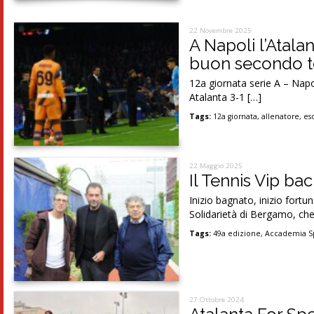
22 Novembre 2025
A Napoli l’Atala
buon secondo t
12a giornata serie A – Nap
Atalanta 3-1 […]
Tags:
12a giornata
,
allenatore
,
es
22 Maggio 2025
Il Tennis Vip bac
Inizio bagnato, inizio fortu
Solidarietà di Bergamo, che
Tags:
49a edizione
,
Accademia Sp
27 Ottobre 2024