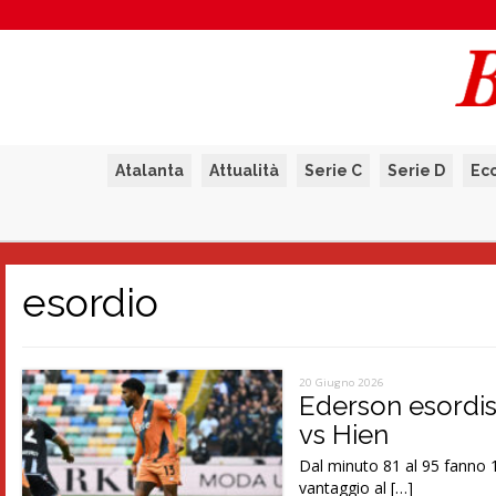
Atalanta
Attualità
Serie C
Serie D
Ec
esordio
20 Giugno 2026
Ederson esordis
vs Hien
Dal minuto 81 al 95 fanno 14
vantaggio al […]