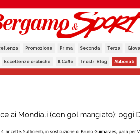
cellenza
Promozione
Prima
Seconda
Terza
Giova
Eccellenze orobiche
Il Caffè
I nostri Blog
Abbonati
ce ai Mondiali (con gol mangiato): oggi
 lancette. Sufficienti, in sostituzione di Bruno Guimaraes, palla per Vi