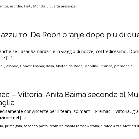
antos
,
esordio
,
Haiti
,
Mondiali
,
quarta presenza
 azzurro. De Roon oranje dopo più di due 
anche se Lazar Samardzic è in viaggio di nozze, col tredicesimo, Dom
ale […]
oli
,
esordio
,
Honest Ahanor
,
Italia
,
Marten de Roon
,
Mondiali
,
Olanda
,
premondiali
ac – Vittoria, Anita Baima seconda al Mu
glia
decisamente convincente per il team Isolmant – Premac – Vittoria, gr
izione del […]
io
,
prima gara
,
secondo posto
,
team Isolmant-Premac-Vittoria
,
“Trofeo Arti e Mestieri 