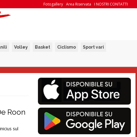
Fotogallery
Area Riservata
I NOSTRI CONTATTI
nili
Volley
Basket
Ciclismo
Sport vari
 De Roon
nicius sul