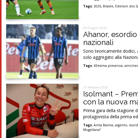
Tags:
2026
,
Brasile
,
Ederson dos S
04 Giugno 2026
Ahanor, esordio
nazionali
Sono teoricamente dodici, 
solo aggregato alla Nazion
Tags:
43esima presenza
,
amichev
17 Febbraio 2026
Isolmant – Prem
con la nuova ma
Prima gara della stagione 
protagonista della prima ed
Tags:
Anita Baima
,
argento
,
esord
Mugellana”