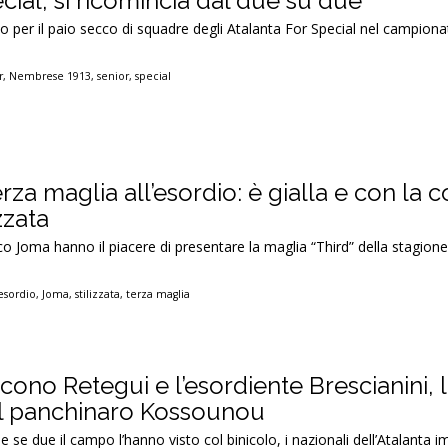
cial, si ricomincia dal due su due
 per il paio secco di squadre degli Atalanta For Special nel campion
r
,
Nembrese 1913
,
senior
,
special
terza maglia all’esordio: è gialla e con la 
zzata
co Joma hanno il piacere di presentare la maglia “Third” della stagione
esordio
,
Joma
,
stilizzata
,
terza maglia
ncono Retegui e l’esordiente Brescianini, l
il panchinaro Kossounou
e se due il campo l’hanno visto col binicolo, i nazionali dell’Atalanta 