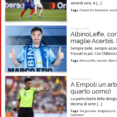
venerdì sera. A […]
Tags:
Charles De Ketelaere
,
esor
23 Agosto 2024
AlbinoLeffe, co
maglie Acerbis. 
Sempre belle, sempre azze
Fossati in più. Con l’AlbinoL
Tags:
AlbinoLeffe
,
esordio
,
Marco
25 Ottobre 2023
A Empoli un arbi
quarto uomo)
La particolarità della design
decima di serie […]
Tags:
10a giornata
,
designazione
Castellani"