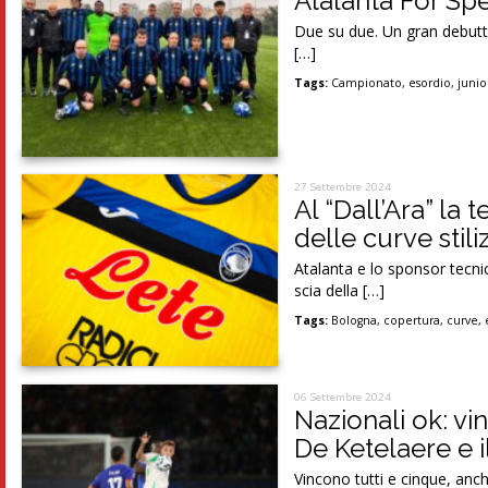
Atalanta For Spe
Due su due. Un gran debutto
[…]
Tags:
Campionato
,
esordio
,
junio
27 Settembre 2024
Al “Dall’Ara” la 
delle curve stili
Atalanta e lo sponsor tecni
scia della […]
Tags:
Bologna
,
copertura
,
curve
,
06 Settembre 2024
Nazionali ok: vi
De Ketelaere e 
Vincono tutti e cinque, anch