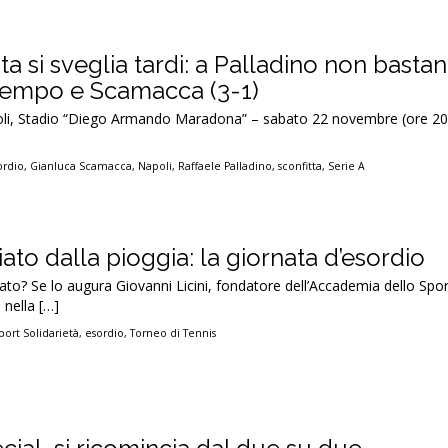
nta si sveglia tardi: a Palladino non basta
empo e Scamacca (3-1)
oli, Stadio “Diego Armando Maradona” – sabato 22 novembre (ore 20
ordio
,
Gianluca Scamacca
,
Napoli
,
Raffaele Palladino
,
sconfitta
,
Serie A
iato dalla pioggia: la giornata d’esordio
nato? Se lo augura Giovanni Licini, fondatore dell’Accademia dello Spor
 nella […]
ort Solidarietà
,
esordio
,
Torneo di Tennis