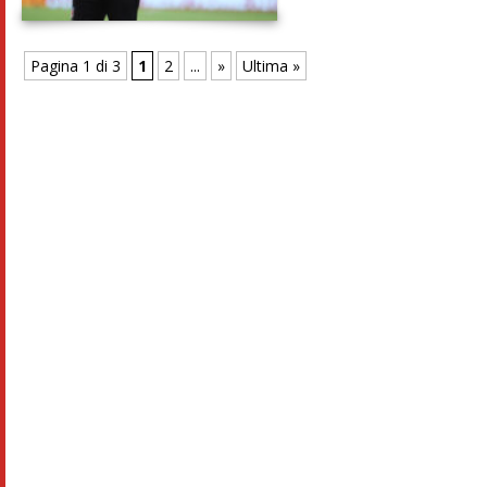
Pagina 1 di 3
1
2
...
»
Ultima »