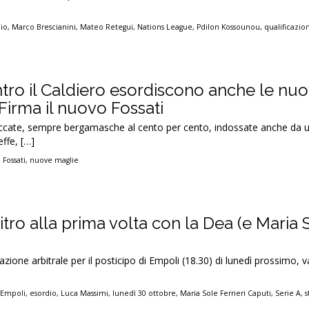
dio
,
Marco Brescianini
,
Mateo Retegui
,
Nations League
,
Pdilon Kossounou
,
qualificazio
ntro il Caldiero esordiscono anche le nu
Firma il nuovo Fossati
ccate, sempre bergamasche al cento per cento, indossate anche da 
effe, […]
 Fossati
,
nuove maglie
tro alla prima volta con la Dea (e Maria 
azione arbitrale per il posticipo di Empoli (18.30) di lunedì prossimo, v
,
Empoli
,
esordio
,
Luca Massimi
,
lunedì 30 ottobre
,
Maria Sole Ferrieri Caputi
,
Serie A
,
s