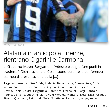
07 Febbraio 2014
Atalanta in anticipo a Firenze,
rientrano Cigarini e Carmona
di Giacomo Mayer Bergamo – “Adesso bisogna fare punti in
trasferta”. Dichiarazione di Colantuono durante la conferenza-
stampa di presentazione della […]
Tags:
Anderson
,
arbitro Guida
,
Atalanta
,
Benalouane
,
Bonaventura
,
Borja
Valero
,
Brienza
,
Brivio
,
Carmona
,
Cigarini
,
Colantuono
,
Consigli
,
De Luca
,
Del
Grosso
,
Denis
,
Diakitè
,
Estigarribia
,
Fiorentina
,
Frezzolini
,
Giorgi
,
Gonzalo
Rodriguez
,
Kone
,
Lucchini
,
Matri
,
Maxi Moralez
,
Montella
,
Neto
,
Nica
,
Pasqual
,
Pizarro
,
Quadrado
,
Raimondi
,
Savic
,
Sportiello
,
Stendardo
,
Vargas
,
Yepes
LEGGI TUTTO