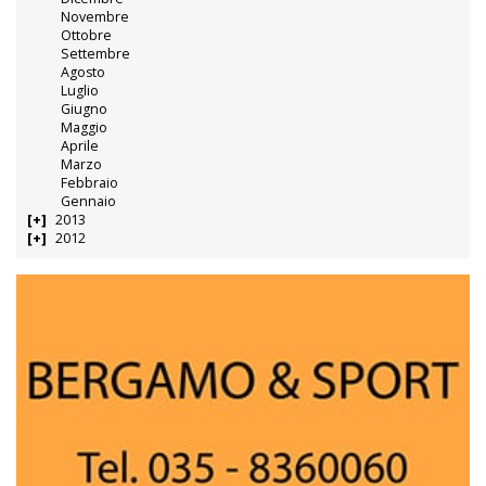
Novembre
Ottobre
Settembre
Agosto
Luglio
Giugno
Maggio
Aprile
Marzo
Febbraio
Gennaio
2013
2012