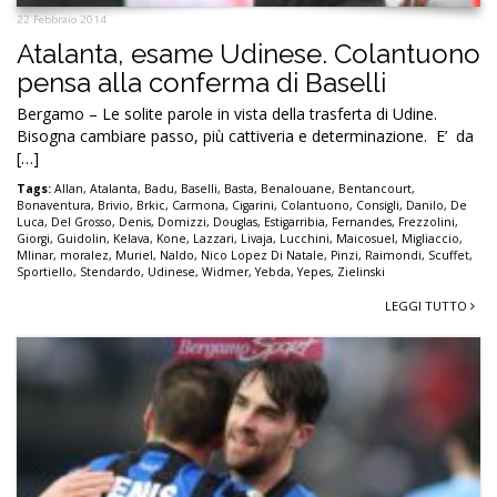
22 Febbraio 2014
Atalanta, esame Udinese. Colantuono
pensa alla conferma di Baselli
Bergamo – Le solite parole in vista della trasferta di Udine.
Bisogna cambiare passo, più cattiveria e determinazione. E’ da
[…]
Tags:
Allan
,
Atalanta
,
Badu
,
Baselli
,
Basta
,
Benalouane
,
Bentancourt
,
Bonaventura
,
Brivio
,
Brkic
,
Carmona
,
Cigarini
,
Colantuono
,
Consigli
,
Danilo
,
De
Luca
,
Del Grosso
,
Denis
,
Domizzi
,
Douglas
,
Estigarribia
,
Fernandes
,
Frezzolini
,
Giorgi
,
Guidolin
,
Kelava
,
Kone
,
Lazzari
,
Livaja
,
Lucchini
,
Maicosuel
,
Migliaccio
,
Mlinar
,
moralez
,
Muriel
,
Naldo
,
Nico Lopez Di Natale
,
Pinzi
,
Raimondi
,
Scuffet
,
Sportiello
,
Stendardo
,
Udinese
,
Widmer
,
Yebda
,
Yepes
,
Zielinski
LEGGI TUTTO