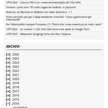
UFFICIALE – Lorenzo Poli è un nuovo centrocampista del Villa Valle
Tornano i primi anni ’90 nelle maglie da trasferta: vi piacciono?
Atalanta, col Mantova di Modesto non basta Samardzic: 1-1
Primo contratto pro per il baby esordiente Simonelli: “Gioia e gratitudine per
l’AlbinoLeffe”
Per l’AlbinoLeffe è sempre Primavera (1): “Pronti alla nuova avventura coi nostri valori”
UFFICIALE – La numero 11 del Villa Valle torna sulle spalle di Giorgio Siani
UFFICIALE – Alessandro Sangiorgi torna alla Real Calepina
ARCHIVI
2026
2025
2024
2023
2022
2021
2020
2019
2018
2017
2016
2015
2014
Dicembre