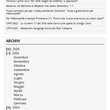
Tornano i primi anni ’90 nelle maglie da trasferta: vi piacciono?
Atalanta, col Mantova di Modesto non basta Samardzic: 1-1
Primo contratto pro per il baby esordiente Simonelli: “Gioia e gratitudine per
l’AlbinoLeffe”
Per l’AlbinoLeffe è sempre Primavera (1): “Pronti alla nuova avventura coi nostri valori”
UFFICIALE – La numero 11 del Villa Valle torna sulle spalle di Giorgio Siani
UFFICIALE – Alessandro Sangiorgi torna alla Real Calepina
ARCHIVI
2026
2025
Dicembre
Novembre
Ottobre
Settembre
Agosto
Luglio
Giugno
Maggio
Aprile
Marzo
Febbraio
Gennaio
2024