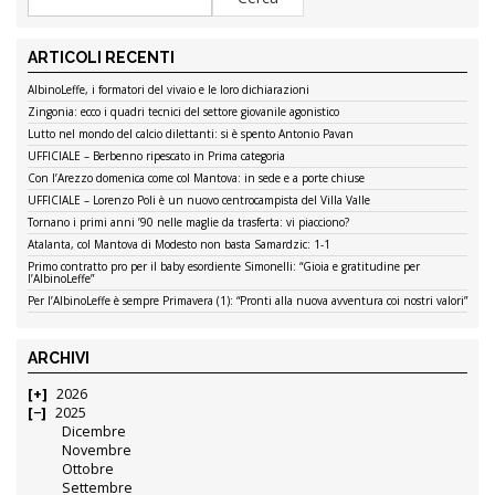
ARTICOLI RECENTI
AlbinoLeffe, i formatori del vivaio e le loro dichiarazioni
Zingonia: ecco i quadri tecnici del settore giovanile agonistico
Lutto nel mondo del calcio dilettanti: si è spento Antonio Pavan
UFFICIALE – Berbenno ripescato in Prima categoria
Con l’Arezzo domenica come col Mantova: in sede e a porte chiuse
UFFICIALE – Lorenzo Poli è un nuovo centrocampista del Villa Valle
Tornano i primi anni ’90 nelle maglie da trasferta: vi piacciono?
Atalanta, col Mantova di Modesto non basta Samardzic: 1-1
Primo contratto pro per il baby esordiente Simonelli: “Gioia e gratitudine per
l’AlbinoLeffe”
Per l’AlbinoLeffe è sempre Primavera (1): “Pronti alla nuova avventura coi nostri valori”
ARCHIVI
2026
2025
Dicembre
Novembre
Ottobre
Settembre