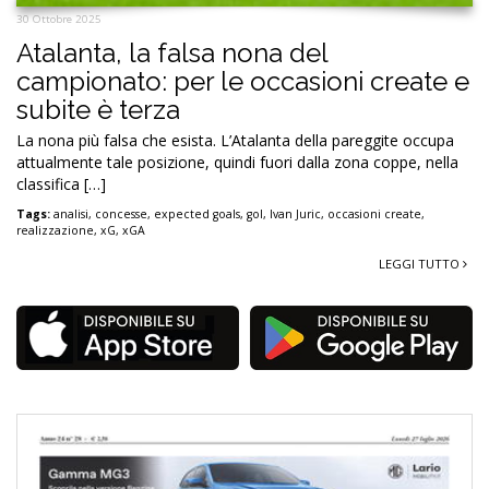
30 Ottobre 2025
Atalanta, la falsa nona del
campionato: per le occasioni create e
subite è terza
La nona più falsa che esista. L’Atalanta della pareggite occupa
attualmente tale posizione, quindi fuori dalla zona coppe, nella
classifica […]
Tags:
analisi
,
concesse
,
expected goals
,
gol
,
Ivan Juric
,
occasioni create
,
realizzazione
,
xG
,
xGA
LEGGI TUTTO