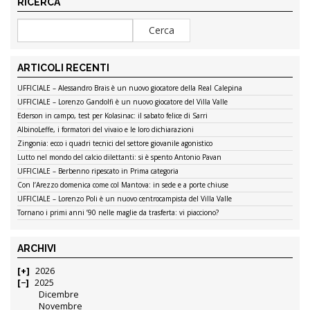
RICERCA
ARTICOLI RECENTI
UFFICIALE – Alessandro Brais è un nuovo giocatore della Real Calepina
UFFICIALE – Lorenzo Gandolfi è un nuovo giocatore del Villa Valle
Ederson in campo, test per Kolasinac: il sabato felice di Sarri
AlbinoLeffe, i formatori del vivaio e le loro dichiarazioni
Zingonia: ecco i quadri tecnici del settore giovanile agonistico
Lutto nel mondo del calcio dilettanti: si è spento Antonio Pavan
UFFICIALE – Berbenno ripescato in Prima categoria
Con l’Arezzo domenica come col Mantova: in sede e a porte chiuse
UFFICIALE – Lorenzo Poli è un nuovo centrocampista del Villa Valle
Tornano i primi anni ’90 nelle maglie da trasferta: vi piacciono?
ARCHIVI
2026
2025
Dicembre
Novembre