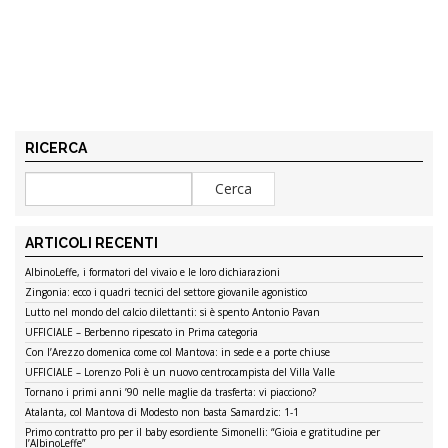
RICERCA
ARTICOLI RECENTI
AlbinoLeffe, i formatori del vivaio e le loro dichiarazioni
Zingonia: ecco i quadri tecnici del settore giovanile agonistico
Lutto nel mondo del calcio dilettanti: si è spento Antonio Pavan
UFFICIALE – Berbenno ripescato in Prima categoria
Con l’Arezzo domenica come col Mantova: in sede e a porte chiuse
UFFICIALE – Lorenzo Poli è un nuovo centrocampista del Villa Valle
Tornano i primi anni ’90 nelle maglie da trasferta: vi piacciono?
Atalanta, col Mantova di Modesto non basta Samardzic: 1-1
Primo contratto pro per il baby esordiente Simonelli: “Gioia e gratitudine per
l’AlbinoLeffe”