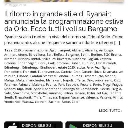
21 Maggio 2020
Il ritorno in grande stile di Ryanair:
annunciata la programmazione estiva
da Orio. Ecco tutti i voli su Bergamo
Ryanair scalda i motori in vista del ritorno su Orio al Serio. Come
preannunciato, alcune frequenze saranno ridotte e ulteriori […]
Tags:
2020 programmazione
,
Agadir
,
airport
,
Alghero
,
Alicante
,
Amburgo
,
Amman
,
Atene
,
Barcellona
,
Bari
,
Belfast
,
Bergamo
,
Berlin
,
Berlino
,
BGY
,
Brema
,
Bremen
,
Brindisi
,
Bristol
,
Bruxelles
,
Bucarest
,
Budapest
,
Cagliari
,
Catania
,
Colonia
,
Copenhagen
,
Corfu
,
Cork
,
Crotone
,
Dublin
,
Dublino
,
East Midlands
,
Edimburgh
,
Edimburgo
,
Eindhoven
,
estate 2020
,
estiva
,
Faro
,
Fez
,
flights
,
Francoforte
,
Frankfurt
,
Fuerteventura
,
Gasteiz
,
Gran Canaria
,
Ibiza
,
Kalamata
,
last
minute
,
Lisbona
,
London Stansted
,
Londra
,
Lourdes
,
Lussemburgo
,
Madrid
,
Malaga
,
Malta
,
manchester
,
Marrakesh
,
Napoli
,
offerte
,
Orio
,
orio al serio
,
Oslo
,
Palermo
,
Palma di Maiorca
,
Paphos
,
Paris Beauvais
,
Pescara
,
Porto
,
Praga
,
Prague
,
Rhodes
,
Riga
,
Rodi
,
ryanair
,
Santander
,
Santiago de Compostela
,
Sevilla
,
Siviglia
,
Sofia
,
Stoccolma
,
Stockholm
,
summer
,
Tallinn
,
Tangeri
,
Tbilisi
,
Tel Aviv
,
Tenerife
South
,
Thessaloniki
,
Thira
,
Timisoara
,
Trapani
,
Vacanze
,
Valencia
,
Varsavia
,
Vilnius
,
Vitoria
,
voli
,
Warsaw
,
Yerevan
,
Zacinto
,
Zadar
,
Zara
LEGGI TUTTO