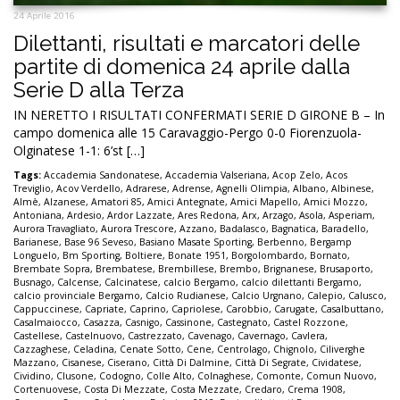
24 Aprile 2016
Dilettanti, risultati e marcatori delle
partite di domenica 24 aprile dalla
Serie D alla Terza
IN NERETTO I RISULTATI CONFERMATI SERIE D GIRONE B – In
campo domenica alle 15 Caravaggio-Pergo 0-0 Fiorenzuola-
Olginatese 1-1: 6’st […]
Tags:
Accademia Sandonatese
,
Accademia Valseriana
,
Acop Zelo
,
Acos
Treviglio
,
Acov Verdello
,
Adrarese
,
Adrense
,
Agnelli Olimpia
,
Albano
,
Albinese
,
Almè
,
Alzanese
,
Amatori 85
,
Amici Antegnate
,
Amici Mapello
,
Amici Mozzo
,
Antoniana
,
Ardesio
,
Ardor Lazzate
,
Ares Redona
,
Arx
,
Arzago
,
Asola
,
Asperiam
,
Aurora Travagliato
,
Aurora Trescore
,
Azzano
,
Badalasco
,
Bagnatica
,
Baradello
,
Barianese
,
Base 96 Seveso
,
Basiano Masate Sporting
,
Berbenno
,
Bergamp
Longuelo
,
Bm Sporting
,
Boltiere
,
Bonate 1951
,
Borgolombardo
,
Bornato
,
Brembate Sopra
,
Brembatese
,
Brembillese
,
Brembo
,
Brignanese
,
Brusaporto
,
Busnago
,
Calcense
,
Calcinatese
,
calcio Bergamo
,
calcio dilettanti Bergamo
,
calcio provinciale Bergamo
,
Calcio Rudianese
,
Calcio Urgnano
,
Calepio
,
Calusco
,
Cappuccinese
,
Capriate
,
Caprino
,
Capriolese
,
Carobbio
,
Carugate
,
Casalbuttano
,
Casalmaiocco
,
Casazza
,
Casnigo
,
Cassinone
,
Castegnato
,
Castel Rozzone
,
Castellese
,
Castelnuovo
,
Castrezzato
,
Cavenago
,
Cavernago
,
Cavlera
,
Cazzaghese
,
Celadina
,
Cenate Sotto
,
Cene
,
Centrolago
,
Chignolo
,
Ciliverghe
Mazzano
,
Cisanese
,
Ciserano
,
Città Di Dalmine
,
Città Di Segrate
,
Cividatese
,
Cividino
,
Clusone
,
Codogno
,
Colle Alto
,
Colnaghese
,
Comonte
,
Comun Nuovo
,
Cortenuovese
,
Costa Di Mezzate
,
Costa Mezzate
,
Credaro
,
Crema 1908
,