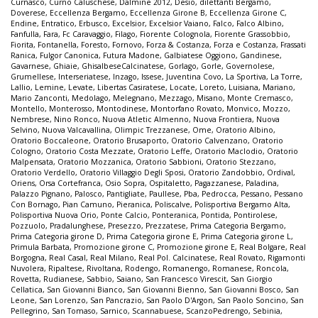
Curnasco
,
Curno Caluschese
,
Dalmine 2012
,
Desio
,
dilettanti Bergamo
,
Doverese
,
Eccellenza Bergamo
,
Eccellenza Girone B
,
Eccellenza Girone C
,
Endine
,
Entratico
,
Erbusco
,
Excelsior
,
Excelsior Vaiano
,
Falco
,
Falco Albino
,
Fanfulla
,
Fara
,
Fc Caravaggio
,
Filago
,
Fiorente Colognola
,
Fiorente Grassobbio
,
Fiorita
,
Fontanella
,
Foresto
,
Fornovo
,
Forza & Costanza
,
Forza e Costanza
,
Frassati
Ranica
,
Fulgor Canonica
,
Futura Madone
,
Galbiatese Oggiono
,
Gandinese
,
Gavarnese
,
Ghiaie
,
GhisalbeseCalcinatese
,
Gorlago
,
Gorle
,
Governolese
,
Grumellese
,
Interseriatese
,
Inzago
,
Issese
,
Juventina Covo
,
La Sportiva
,
La Torre
,
Lallio
,
Lemine
,
Levate
,
Libertas Casiratese
,
Locate
,
Loreto
,
Luisiana
,
Mariano
,
Mario Zanconti
,
Medolago
,
Melegnano
,
Mezzago
,
Misano
,
Monte Cremasco
,
Montello
,
Monterosso
,
Montodinese
,
Montorfano Rovato
,
Monvico
,
Mozzo
,
Nembrese
,
Nino Ronco
,
Nuova Atletic Almenno
,
Nuova Frontiera
,
Nuova
Selvino
,
Nuova Valcavallina
,
Olimpic Trezzanese
,
Ome
,
Oratorio Albino
,
Oratorio Boccaleone
,
Oratorio Brusaporto
,
Oratorio Calvenzano
,
Oratorio
Cologno
,
Oratorio Costa Mezzate
,
Oratorio Leffe
,
Oratorio Maclodio
,
Oratorio
Malpensata
,
Oratorio Mozzanica
,
Oratorio Sabbioni
,
Oratorio Stezzano
,
Oratorio Verdello
,
Oratorio Villaggio Degli Sposi
,
Oratorio Zandobbio
,
Ordival
,
Oriens
,
Orsa Cortefranca
,
Osio Sopra
,
Ospitaletto
,
Pagazzanese
,
Paladina
,
Palazzo Pignano
,
Palosco
,
Pantigliate
,
Paullese
,
Pba
,
Pedrocca
,
Pessano
,
Pessano
Con Bornago
,
Pian Camuno
,
Pieranica
,
Poliscalve
,
Polisportiva Bergamo Alta
,
Polisportiva Nuova Orio
,
Ponte Calcio
,
Ponteranica
,
Pontida
,
Pontirolese
,
Pozzuolo
,
Pradalunghese
,
Presezzo
,
Prezzatese
,
Prima Categoria Bergamo
,
Prima Categoria girone D
,
Prima Categoria girone E
,
Prima Categoria girone L
,
Primula Barbata
,
Promozione girone C
,
Promozione girone E
,
Real Bolgare
,
Real
Borgogna
,
Real Casal
,
Real Milano
,
Real Pol. Calcinatese
,
Real Rovato
,
Rigamonti
Nuvolera
,
Ripaltese
,
Rivoltana
,
Rodengo
,
Romanengo
,
Romanese
,
Roncola
,
Rovetta
,
Rudianese
,
Sabbio
,
Saiano
,
San Francesco Virescit
,
San Giorgio
Cellatica
,
San Giovanni Bianco
,
San Giovanni Bienno
,
San Giovanni Bosco
,
San
Leone
,
San Lorenzo
,
San Pancrazio
,
San Paolo D'Argon
,
San Paolo Soncino
,
San
Pellegrino
,
San Tomaso
,
Sarnico
,
Scannabuese
,
ScanzoPedrengo
,
Sebinia
,