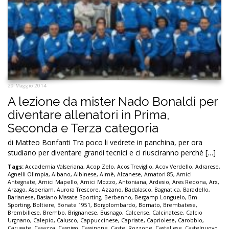
29 Maggio 2014
A lezione da mister Nado Bonaldi per
diventare allenatori in Prima,
Seconda e Terza categoria
di Matteo Bonfanti Tra poco li vedrete in panchina, per ora
studiano per diventare grandi tecnici e ci riusciranno perché […]
Tags:
Accademia Valseriana
,
Acop Zelo
,
Acos Treviglio
,
Acov Verdello
,
Adrarese
,
Agnelli Olimpia
,
Albano
,
Albinese
,
Almè
,
Alzanese
,
Amatori 85
,
Amici
Antegnate
,
Amici Mapello
,
Amici Mozzo
,
Antoniana
,
Ardesio
,
Ares Redona
,
Arx
,
Arzago
,
Asperiam
,
Aurora Trescore
,
Azzano
,
Badalasco
,
Bagnatica
,
Baradello
,
Barianese
,
Basiano Masate Sporting
,
Berbenno
,
Bergamp Longuelo
,
Bm
Sporting
,
Boltiere
,
Bonate 1951
,
Borgolombardo
,
Bornato
,
Brembatese
,
Brembillese
,
Brembo
,
Brignanese
,
Busnago
,
Calcense
,
Calcinatese
,
Calcio
Urgnano
,
Calepio
,
Calusco
,
Cappuccinese
,
Capriate
,
Capriolese
,
Carobbio
,
Carugate
,
Casazza
,
Casnigo
,
Cassinone
,
Castel Rozzone
,
Castellese
,
Castelnuovo
,