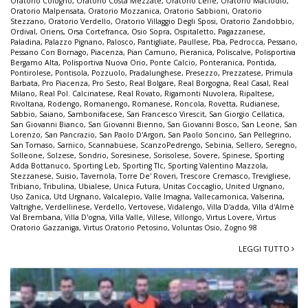
Oratorio Cologno
,
Oratorio Costa Mezzate
,
Oratorio Leffe
,
Oratorio Maclodio
,
Oratorio Malpensata
,
Oratorio Mozzanica
,
Oratorio Sabbioni
,
Oratorio
Stezzano
,
Oratorio Verdello
,
Oratorio Villaggio Degli Sposi
,
Oratorio Zandobbio
,
Ordival
,
Oriens
,
Orsa Cortefranca
,
Osio Sopra
,
Ospitaletto
,
Pagazzanese
,
Paladina
,
Palazzo Pignano
,
Palosco
,
Pantigliate
,
Paullese
,
Pba
,
Pedrocca
,
Pessano
,
Pessano Con Bornago
,
Piacenza
,
Pian Camuno
,
Pieranica
,
Poliscalve
,
Polisportiva
Bergamo Alta
,
Polisportiva Nuova Orio
,
Ponte Calcio
,
Ponteranica
,
Pontida
,
Pontirolese
,
Pontisola
,
Pozzuolo
,
Pradalunghese
,
Presezzo
,
Prezzatese
,
Primula
Barbata
,
Pro Piacenza
,
Pro Sesto
,
Real Bolgare
,
Real Borgogna
,
Real Casal
,
Real
Milano
,
Real Pol. Calcinatese
,
Real Rovato
,
Rigamonti Nuvolera
,
Ripaltese
,
Rivoltana
,
Rodengo
,
Romanengo
,
Romanese
,
Roncola
,
Rovetta
,
Rudianese
,
Sabbio
,
Saiano
,
Sambonifacese
,
San Francesco Virescit
,
San Giorgio Cellatica
,
San Giovanni Bianco
,
San Giovanni Bienno
,
San Giovanni Bosco
,
San Leone
,
San
Lorenzo
,
San Pancrazio
,
San Paolo D'Argon
,
San Paolo Soncino
,
San Pellegrino
,
San Tomaso
,
Sarnico
,
Scannabuese
,
ScanzoPedrengo
,
Sebinia
,
Sellero
,
Seregno
,
Solleone
,
Solzese
,
Sondrio
,
Soresinese
,
Sorisolese
,
Sovere
,
Spinese
,
Sporting
Adda Bottanuco
,
Sporting Leb
,
Sporting Tlc
,
Sporting Valentino Mazzola
,
Stezzanese
,
Suisio
,
Tavernola
,
Torre De' Roveri
,
Trescore Cremasco
,
Trevigliese
,
Tribiano
,
Tribulina
,
Ubialese
,
Unica Futura
,
Unitas Coccaglio
,
United Urgnano
,
Uso Zanica
,
Utd Urgnano
,
Valcalepio
,
Valle Imagna
,
Vallecamonica
,
Valserina
,
Valtrighe
,
Verdellinese
,
Verdello
,
Vertovese
,
Vidalengo
,
Villa D'adda
,
Villa d'Almè
Val Brembana
,
Villa D'ogna
,
Villa Valle
,
Villese
,
Villongo
,
Virtus Lovere
,
Virtus
Oratorio Gazzaniga
,
Virtus Oratorio Petosino
,
Voluntas Osio
,
Zogno 98
LEGGI TUTTO