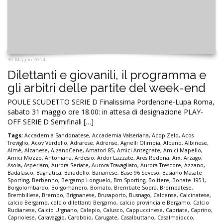
30 Maggio 2014
Dilettanti e giovanili, il programma e
gli arbitri delle partite del week-end
POULE SCUDETTO SERIE D Finalissima Pordenone-Lupa Roma,
sabato 31 maggio ore 18.00: in attesa di designazione PLAY-
OFF SERIE D Semifinali […]
Tags:
Accademia Sandonatese
,
Accademia Valseriana
,
Acop Zelo
,
Acos
Treviglio
,
Acov Verdello
,
Adrarese
,
Adrense
,
Agnelli Olimpia
,
Albano
,
Albinese
,
Almè
,
Alzanese
,
AlzanoCene
,
Amatori 85
,
Amici Antegnate
,
Amici Mapello
,
Amici Mozzo
,
Antoniana
,
Ardesio
,
Ardor Lazzate
,
Ares Redona
,
Arx
,
Arzago
,
Asola
,
Asperiam
,
Aurora Seriate
,
Aurora Travagliato
,
Aurora Trescore
,
Azzano
,
Badalasco
,
Bagnatica
,
Baradello
,
Barianese
,
Base 96 Seveso
,
Basiano Masate
Sporting
,
Berbenno
,
Bergamp Longuelo
,
Bm Sporting
,
Boltiere
,
Bonate 1951
,
Borgolombardo
,
Borgomanero
,
Bornato
,
Brembate Sopra
,
Brembatese
,
Brembillese
,
Brembo
,
Brignanese
,
Brusaporto
,
Busnago
,
Calcense
,
Calcinatese
,
calcio Bergamo
,
calcio dilettanti Bergamo
,
calcio provinciale Bergamo
,
Calcio
Rudianese
,
Calcio Urgnano
,
Calepio
,
Calusco
,
Cappuccinese
,
Capriate
,
Caprino
,
Capriolese
,
Caravaggio
,
Carobbio
,
Carugate
,
Casalbuttano
,
Casalmaiocco
,