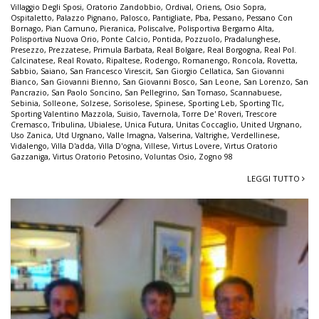
Villaggio Degli Sposi
,
Oratorio Zandobbio
,
Ordival
,
Oriens
,
Osio Sopra
,
Ospitaletto
,
Palazzo Pignano
,
Palosco
,
Pantigliate
,
Pba
,
Pessano
,
Pessano Con
Bornago
,
Pian Camuno
,
Pieranica
,
Poliscalve
,
Polisportiva Bergamo Alta
,
Polisportiva Nuova Orio
,
Ponte Calcio
,
Pontida
,
Pozzuolo
,
Pradalunghese
,
Presezzo
,
Prezzatese
,
Primula Barbata
,
Real Bolgare
,
Real Borgogna
,
Real Pol.
Calcinatese
,
Real Rovato
,
Ripaltese
,
Rodengo
,
Romanengo
,
Roncola
,
Rovetta
,
Sabbio
,
Saiano
,
San Francesco Virescit
,
San Giorgio Cellatica
,
San Giovanni
Bianco
,
San Giovanni Bienno
,
San Giovanni Bosco
,
San Leone
,
San Lorenzo
,
San
Pancrazio
,
San Paolo Soncino
,
San Pellegrino
,
San Tomaso
,
Scannabuese
,
Sebinia
,
Solleone
,
Solzese
,
Sorisolese
,
Spinese
,
Sporting Leb
,
Sporting Tlc
,
Sporting Valentino Mazzola
,
Suisio
,
Tavernola
,
Torre De' Roveri
,
Trescore
Cremasco
,
Tribulina
,
Ubialese
,
Unica Futura
,
Unitas Coccaglio
,
United Urgnano
,
Uso Zanica
,
Utd Urgnano
,
Valle Imagna
,
Valserina
,
Valtrighe
,
Verdellinese
,
Vidalengo
,
Villa D'adda
,
Villa D'ogna
,
Villese
,
Virtus Lovere
,
Virtus Oratorio
Gazzaniga
,
Virtus Oratorio Petosino
,
Voluntas Osio
,
Zogno 98
LEGGI TUTTO