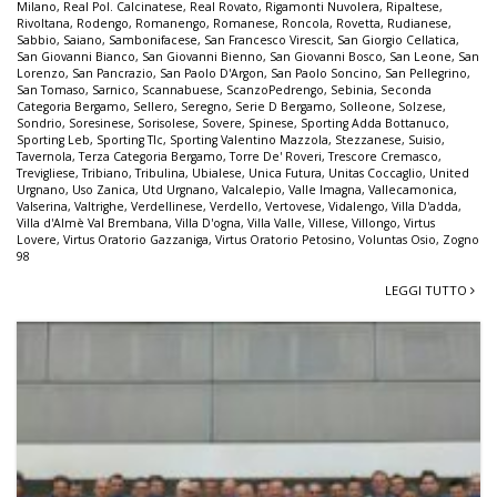
Milano
,
Real Pol. Calcinatese
,
Real Rovato
,
Rigamonti Nuvolera
,
Ripaltese
,
Rivoltana
,
Rodengo
,
Romanengo
,
Romanese
,
Roncola
,
Rovetta
,
Rudianese
,
Sabbio
,
Saiano
,
Sambonifacese
,
San Francesco Virescit
,
San Giorgio Cellatica
,
San Giovanni Bianco
,
San Giovanni Bienno
,
San Giovanni Bosco
,
San Leone
,
San
Lorenzo
,
San Pancrazio
,
San Paolo D'Argon
,
San Paolo Soncino
,
San Pellegrino
,
San Tomaso
,
Sarnico
,
Scannabuese
,
ScanzoPedrengo
,
Sebinia
,
Seconda
Categoria Bergamo
,
Sellero
,
Seregno
,
Serie D Bergamo
,
Solleone
,
Solzese
,
Sondrio
,
Soresinese
,
Sorisolese
,
Sovere
,
Spinese
,
Sporting Adda Bottanuco
,
Sporting Leb
,
Sporting Tlc
,
Sporting Valentino Mazzola
,
Stezzanese
,
Suisio
,
Tavernola
,
Terza Categoria Bergamo
,
Torre De' Roveri
,
Trescore Cremasco
,
Trevigliese
,
Tribiano
,
Tribulina
,
Ubialese
,
Unica Futura
,
Unitas Coccaglio
,
United
Urgnano
,
Uso Zanica
,
Utd Urgnano
,
Valcalepio
,
Valle Imagna
,
Vallecamonica
,
Valserina
,
Valtrighe
,
Verdellinese
,
Verdello
,
Vertovese
,
Vidalengo
,
Villa D'adda
,
Villa d'Almè Val Brembana
,
Villa D'ogna
,
Villa Valle
,
Villese
,
Villongo
,
Virtus
Lovere
,
Virtus Oratorio Gazzaniga
,
Virtus Oratorio Petosino
,
Voluntas Osio
,
Zogno
98
LEGGI TUTTO