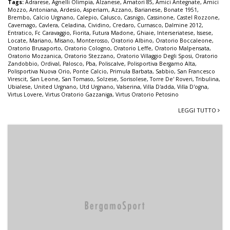
Tags:
Adrarese
,
Agnelli Olimpia
,
Alzanese
,
Amatori 85
,
Amici Antegnate
,
Amici
Mozzo
,
Antoniana
,
Ardesio
,
Asperiam
,
Azzano
,
Barianese
,
Bonate 1951
,
Brembo
,
Calcio Urgnano
,
Calepio
,
Calusco
,
Casnigo
,
Cassinone
,
Castel Rozzone
,
Cavernago
,
Cavlera
,
Celadina
,
Cividino
,
Credaro
,
Curnasco
,
Dalmine 2012
,
Entratico
,
Fc Caravaggio
,
Fiorita
,
Futura Madone
,
Ghiaie
,
Interseriatese
,
Issese
,
Locate
,
Mariano
,
Misano
,
Monterosso
,
Oratorio Albino
,
Oratorio Boccaleone
,
Oratorio Brusaporto
,
Oratorio Cologno
,
Oratorio Leffe
,
Oratorio Malpensata
,
Oratorio Mozzanica
,
Oratorio Stezzano
,
Oratorio Villaggio Degli Sposi
,
Oratorio
Zandobbio
,
Ordival
,
Palosco
,
Pba
,
Poliscalve
,
Polisportiva Bergamo Alta
,
Polisportiva Nuova Orio
,
Ponte Calcio
,
Primula Barbata
,
Sabbio
,
San Francesco
Virescit
,
San Leone
,
San Tomaso
,
Solzese
,
Sorisolese
,
Torre De' Roveri
,
Tribulina
,
Ubialese
,
United Urgnano
,
Utd Urgnano
,
Valserina
,
Villa D'adda
,
Villa D'ogna
,
Virtus Lovere
,
Virtus Oratorio Gazzaniga
,
Virtus Oratorio Petosino
LEGGI TUTTO