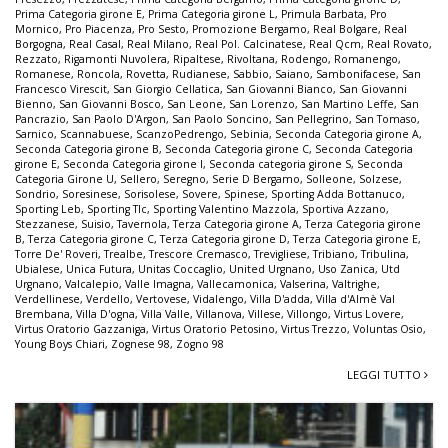
Prima Categoria girone E
,
Prima Categoria girone L
,
Primula Barbata
,
Pro
Mornico
,
Pro Piacenza
,
Pro Sesto
,
Promozione Bergamo
,
Real Bolgare
,
Real
Borgogna
,
Real Casal
,
Real Milano
,
Real Pol. Calcinatese
,
Real Qcm
,
Real Rovato
,
Rezzato
,
Rigamonti Nuvolera
,
Ripaltese
,
Rivoltana
,
Rodengo
,
Romanengo
,
Romanese
,
Roncola
,
Rovetta
,
Rudianese
,
Sabbio
,
Saiano
,
Sambonifacese
,
San
Francesco Virescit
,
San Giorgio Cellatica
,
San Giovanni Bianco
,
San Giovanni
Bienno
,
San Giovanni Bosco
,
San Leone
,
San Lorenzo
,
San Martino Leffe
,
San
Pancrazio
,
San Paolo D'Argon
,
San Paolo Soncino
,
San Pellegrino
,
San Tomaso
,
Sarnico
,
Scannabuese
,
ScanzoPedrengo
,
Sebinia
,
Seconda Categoria girone A
,
Seconda Categoria girone B
,
Seconda Categoria girone C
,
Seconda Categoria
girone E
,
Seconda Categoria girone I
,
Seconda categoria girone S
,
Seconda
Categoria Girone U
,
Sellero
,
Seregno
,
Serie D Bergamo
,
Solleone
,
Solzese
,
Sondrio
,
Soresinese
,
Sorisolese
,
Sovere
,
Spinese
,
Sporting Adda Bottanuco
,
Sporting Leb
,
Sporting Tlc
,
Sporting Valentino Mazzola
,
Sportiva Azzano
,
Stezzanese
,
Suisio
,
Tavernola
,
Terza Categoria girone A
,
Terza Categoria girone
B
,
Terza Categoria girone C
,
Terza Categoria girone D
,
Terza Categoria girone E
,
Torre De' Roveri
,
Trealbe
,
Trescore Cremasco
,
Trevigliese
,
Tribiano
,
Tribulina
,
Ubialese
,
Unica Futura
,
Unitas Coccaglio
,
United Urgnano
,
Uso Zanica
,
Utd
Urgnano
,
Valcalepio
,
Valle Imagna
,
Vallecamonica
,
Valserina
,
Valtrighe
,
Verdellinese
,
Verdello
,
Vertovese
,
Vidalengo
,
Villa D'adda
,
Villa d'Almè Val
Brembana
,
Villa D'ogna
,
Villa Valle
,
Villanova
,
Villese
,
Villongo
,
Virtus Lovere
,
Virtus Oratorio Gazzaniga
,
Virtus Oratorio Petosino
,
Virtus Trezzo
,
Voluntas Osio
,
Young Boys Chiari
,
Zognese 98
,
Zogno 98
LEGGI TUTTO