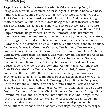
Pro Sesto […]
Tags:
Accademia Sandonatese
,
Accademia Valseriana
,
Acop Zelo
,
Acos
Treviglio
,
Acov Verdello
,
Adrarese
,
Adrense
,
Agnelli Olimpia
,
Albano
,
Albinese
,
Almè
,
Alzanese
,
AlzanoCene
,
Amatori 85
,
Amici Antegnate
,
Amici Mapello
,
Amici Mozzo
,
Antoniana
,
Ardesio
,
Ardor Lazzate
,
Ares Redona
,
Arx
,
Arzago
,
Asola
,
Asperiam
,
Aurora Seriate
,
Aurora Travagliato
,
Aurora Trescore
,
Azzano
,
Badalasco
,
Bagnatica
,
Baradello
,
Barianese
,
Base 96 Seveso
,
Basiano Masate
Sporting
,
Berbenno
,
Bergamp Longuelo
,
Bm Sporting
,
Boltiere
,
Bonate 1951
,
Borgolombardo
,
Borgomanero
,
Bornato
,
Brembate Sopra
,
Brembatese
,
Brembillese
,
Brembo
,
Brignanese
,
Brusaporto
,
Busnago
,
Calcense
,
Calcinatese
,
calcio Bergamo
,
calcio dilettanti Bergamo
,
calcio provinciale Bergamo
,
Calcio
Rudianese
,
Calcio Urgnano
,
Calepio
,
Calusco
,
Cappuccinese
,
Capriate
,
Caprino
,
Capriolese
,
Caravaggio
,
Carobbio
,
Carugate
,
Casalbuttano
,
Casalmaiocco
,
Casazza
,
Casnigo
,
Cassinone
,
Castegnato
,
Castel Rozzone
,
Castellana
,
Castellese
,
Castelnuovo
,
Castrezzato
,
Cavenago
,
Cavernago
,
Cavlera
,
Cazzaghese
,
Celadina
,
Cenate Sotto
,
Cene
,
Centrolago
,
Chignolo
,
Ciliverghe Mazzano
,
Cisanese
,
Ciserano
,
Città Di Dalmine
,
Città Di Segrate
,
Cividatese
,
Cividino
,
Clusone
,
Codogno
,
Colle Alto
,
Colnaghese
,
Comonte
,
Comun Nuovo
,
Cortenuovese
,
Costa Di Mezzate
,
Costa Mezzate
,
Credaro
,
Crema 1908
,
Curnasco
,
Curno
Caluschese
,
Dalmine 2012
,
Darfo
,
Desio
,
dilettanti Bergamo
,
Doverese
,
Eccellenza Bergamo
,
Endine
,
Entratico
,
Erbusco
,
Excelsior
,
Excelsior Vaiano
,
Falco
,
Falco Albino
,
Fanfulla
,
Fara
,
Fc Caravaggio
,
Filago
,
Fiorente Colognola
,
Fiorente Grassobbio
,
Fiorita
,
Fontanella
,
Foresto
,
Fornovo
,
Forza & Costanza
,
Forza e Costanza
,
Frassati Ranica
,
Fulgor Canonica
,
Futura Madone
,
Galbiatese
Oggiono
,
Gandinese
,
Gavarnese
,
Ghiaie
,
GhisalbeseCalcinatese
,
Gorlago
,
Gorle
,
Governolese
,
Gozzano
,
Grumellese
,
Interseriatese
,
Inveruno
,
Inzago
,
Issese
,
Juventina Covo
,
La Sportiva
,
La Torre
,
Lallio
,
Lecco
,
Legnago Salus
,
Lemine
,
Levate
,
Libertas Casiratese
,
Locate
,
Loreto
,
Luisiana
,
Mapello Bonate
,
MapelloBonate
,
Mariano
,
Mario Zanconti
,
Medolago
,
Melegnano
,
Mezzago
,