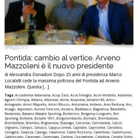
29 Maggio 2014
Pontida: cambio al vertice. Arveno
Mazzoleni è il nuovo presidente
di Alessandra Donadoni Dopo 25 anni di presidenza Marco
Locatelli cede la massima poltrona del Pontida ad Arveno
Mazzoleni. Questa […]
Tags:
Accademia Valseriana
,
Acop Zelo
,
Acos Treviglio
,
Acov Verdello
,
Adrarese
,
Agnelli Olimpia
,
Albano
,
Albinese
,
Almè
,
Alzanese
,
Amatori 85
,
Amici
Antegnate
,
Amici Mapello
,
Amici Mozzo
,
Antoniana
,
Ardesio
,
Ares Redona
,
Arx
,
Arzago
,
Asperiam
,
Aurora Trescore
,
Azzano
,
Badalasco
,
Bagnatica
,
Baradello
,
Barianese
,
Basiano Masate Sporting
,
Berbenno
,
Bergamp Longuelo
,
Bm
Sporting
,
Boltiere
,
Bonate 1951
,
Borgolombardo
,
Bornato
,
Brembatese
,
Brembillese
,
Brembo
,
Brignanese
,
Busnago
,
Calcense
,
Calcinatese
,
Calcio
Urgnano
,
Calepio
,
Calusco
,
Cappuccinese
,
Capriate
,
Capriolese
,
Carobbio
,
Carugate
,
Casazza
,
Casnigo
,
Cassinone
,
Castel Rozzone
,
Castellese
,
Castelnuovo
,
Castrezzato
,
Cavenago
,
Cavernago
,
Cavlera
,
Cazzaghese
,
Celadina
,
Cenate Sotto
,