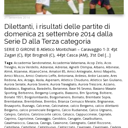
21 Settembre 2014
Dilettanti, i risultati delle partite di
domenica 21 settembre 2014 dalla
Serie D alla Terza categoria
SERIE D GIRONE B Atletico Montichiari – Caravaggio 1-3: 4’pt
Zagari (C), 8’pt Brognoli (C), 44’pt Casca (AM), 3’st Del […]
Tags:
Accademia Sandonatese
,
Accademia Valseriana
,
Acop Zelo
,
Acos
Treviglio
,
Acov Verdello
,
Adrarese
,
Adrense
,
Agnelli Olimpia
,
Albano
,
Albinese
,
Almè
,
Alzanese
,
AlzanoCene
,
Amatori 85
,
Amici Antegnate
,
Amici Mapello
,
Amici Mozzo
,
Amici Oratorio Leffe
,
Antoniana
,
Ardesio
,
Ardor Lazzate
,
Ares
Redona
,
Arx
,
Arzago
,
Asola
,
Asperiam
,
Atletico Chiuduno
,
Atletico San Giuliano
,
Aurora Seriate
,
Aurora Sovere
,
Aurora Travagliato
,
Aurora Trescore
,
Azzano
,
Badalasco
,
Bagnatica
,
Baradello
,
Barianese
,
Base 96 Seveso
,
Basiano Masate
Sporting
,
Berbenno
,
Bergamp Longuelo
,
Biassono
,
Bm Sporting
,
Boltiere
,
Bonate 1951
,
Borgolombardo
,
Borgomanero
,
Bornato
,
Brembate Sopra
,
Brembatese
,
Brembillese
,
Brembo
,
Brianza Cernusco Merate
,
Brignanese
,
Brusaporto
,
Busnago
,
Calcense
,
Calcinatese
,
calcio Bergamo
,
calcio dilettanti
Bergamo
,
calcio provinciale Bergamo
,
Calcio Rudianese
,
Calcio Urgnano
,
Calepio
,
Calolzio
,
Calolziocorte calcio
,
Calusco
,
Cappuccinese
,
Capriate
,
Caprino
,
Capriolese
,
Caravaggio
,
Carobbio
,
Carugate
,
Casalbuttano
,
Casalmaiocco
,
Casazza
,
Casnigo
,
Cassinone
,
Castegnato
,
Castel Rozzone
,
Castellana
,
Castellese
,
Castelnuovo
,
Castrezzato
,
Cavenago
,
Cavernago
,
Cavlera
,