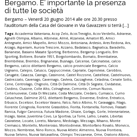
Bergamo. E’ importante la presenza
di tutte le società
Bergamo – Venerdì 20 giugno 2014 alle ore 20.30 presso
l’auditorium della Casa del Giovane in Via Gavazzeni si terrà […]
Tags:
Accademia Valseriana
,
Acop Zelo
,
Acos Treviglio
,
Acov Verdello
,
Adrarese
,
Agnelli Olimpia
,
Albano
,
Albinese
,
Almè
,
Alzanese
,
Amatori 85
,
Amici
Antegnate
,
Amici Mapello
,
Amici Mozzo
,
Antoniana
,
Ardesio
,
Ares Redona
,
Arx
,
Arzago
,
Asperiam
,
Aurora Trescore
,
Azzano
,
Badalasco
,
Bagnatica
,
Baradello
,
Barianese
,
Basiano Masate Sporting
,
Berbenno
,
Bergamp Longuelo
,
Bm
Sporting
,
Boltiere
,
Bonate 1951
,
Borgolombardo
,
Bornato
,
Brembatese
,
Brembillese
,
Brembo
,
Brignanese
,
Busnago
,
Calcense
,
Calcinatese
,
calcio
Bergamo
,
calcio dilettanti Bergamo
,
calcio provinciale Bergamo
,
Calcio
Urgnano
,
Calepio
,
Calusco
,
Cappuccinese
,
Capriate
,
Capriolese
,
Carobbio
,
Carugate
,
Casazza
,
Casnigo
,
Cassinone
,
Castel Rozzone
,
Castellese
,
Castelnuovo
,
Castrezzato
,
Cavenago
,
Cavernago
,
Cavlera
,
Cazzaghese
,
Celadina
,
Cenate Sotto
,
Cene
,
Centrolago
,
Chignolo
,
Città Di Dalmine
,
Città Di Segrate
,
Cividatese
,
Cividino
,
Clusone
,
Colle Alto
,
Colnaghese
,
Comonte
,
Comun Nuovo
,
Cortenuovese
,
Costa Di Mezzate
,
Costa Mezzate
,
Credaro
,
Curnasco
,
Curno
Caluschese
,
Dalmine 2012
,
dilettanti Bergamo
,
Doverese
,
Endine
,
Entratico
,
Erbusco
,
Excelsior
,
Excelsior Vaiano
,
Falco
,
Falco Albino
,
Fc Caravaggio
,
Filago
,
Fiorente Colognola
,
Fiorente Grassobbio
,
Fiorita
,
Fontanella
,
Fornovo
,
Frassati
Ranica
,
Fulgor Canonica
,
Futura Madone
,
Ghiaie
,
Gorlago
,
Gorle
,
Interseriatese
,
Inzago
,
Issese
,
Juventina Covo
,
La Sportiva
,
La Torre
,
Lallio
,
Levate
,
Libertas
Casiratese
,
Locate
,
Loreto
,
Mariano
,
Medolago
,
Mezzago
,
Misano
,
Monte
Cremasco
,
Montello
,
Monterosso
,
Montodinese
,
Montorfano Rovato
,
Monvico
,
Mozzo
,
Nembrese
,
Nino Ronco
,
Nuova Atletic Almenno
,
Nuova Frontiera
,
Nuova Selvino
,
Nuova Valcavallina
,
Olimpic Trezzanese
,
Ome
,
Oratorio Albino
,