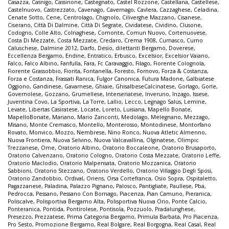
Casazza
,
Casnigo
,
Cassinone
,
Castegnato
,
Castel Rozzone
,
Castellana
,
Castellese
,
Castelnuovo
,
Castrezzato
,
Cavenago
,
Cavernago
,
Cavlera
,
Cazzaghese
,
Celadina
,
Cenate Sotto
,
Cene
,
Centrolago
,
Chignolo
,
Ciliverghe Mazzano
,
Cisanese
,
Ciserano
,
Città Di Dalmine
,
Città Di Segrate
,
Cividatese
,
Cividino
,
Clusone
,
Codogno
,
Colle Alto
,
Colnaghese
,
Comonte
,
Comun Nuovo
,
Cortenuovese
,
Costa Di Mezzate
,
Costa Mezzate
,
Credaro
,
Crema 1908
,
Curnasco
,
Curno
Caluschese
,
Dalmine 2012
,
Darfo
,
Desio
,
dilettanti Bergamo
,
Doverese
,
Eccellenza Bergamo
,
Endine
,
Entratico
,
Erbusco
,
Excelsior
,
Excelsior Vaiano
,
Falco
,
Falco Albino
,
Fanfulla
,
Fara
,
Fc Caravaggio
,
Filago
,
Fiorente Colognola
,
Fiorente Grassobbio
,
Fiorita
,
Fontanella
,
Foresto
,
Fornovo
,
Forza & Costanza
,
Forza e Costanza
,
Frassati Ranica
,
Fulgor Canonica
,
Futura Madone
,
Galbiatese
Oggiono
,
Gandinese
,
Gavarnese
,
Ghiaie
,
GhisalbeseCalcinatese
,
Gorlago
,
Gorle
,
Governolese
,
Gozzano
,
Grumellese
,
Interseriatese
,
Inveruno
,
Inzago
,
Issese
,
Juventina Covo
,
La Sportiva
,
La Torre
,
Lallio
,
Lecco
,
Legnago Salus
,
Lemine
,
Levate
,
Libertas Casiratese
,
Locate
,
Loreto
,
Luisiana
,
Mapello Bonate
,
MapelloBonate
,
Mariano
,
Mario Zanconti
,
Medolago
,
Melegnano
,
Mezzago
,
Misano
,
Monte Cremasco
,
Montello
,
Monterosso
,
Montodinese
,
Montorfano
Rovato
,
Monvico
,
Mozzo
,
Nembrese
,
Nino Ronco
,
Nuova Atletic Almenno
,
Nuova Frontiera
,
Nuova Selvino
,
Nuova Valcavallina
,
Olginatese
,
Olimpic
Trezzanese
,
Ome
,
Oratorio Albino
,
Oratorio Boccaleone
,
Oratorio Brusaporto
,
Oratorio Calvenzano
,
Oratorio Cologno
,
Oratorio Costa Mezzate
,
Oratorio Leffe
,
Oratorio Maclodio
,
Oratorio Malpensata
,
Oratorio Mozzanica
,
Oratorio
Sabbioni
,
Oratorio Stezzano
,
Oratorio Verdello
,
Oratorio Villaggio Degli Sposi
,
Oratorio Zandobbio
,
Ordival
,
Oriens
,
Orsa Cortefranca
,
Osio Sopra
,
Ospitaletto
,
Pagazzanese
,
Paladina
,
Palazzo Pignano
,
Palosco
,
Pantigliate
,
Paullese
,
Pba
,
Pedrocca
,
Pessano
,
Pessano Con Bornago
,
Piacenza
,
Pian Camuno
,
Pieranica
,
Poliscalve
,
Polisportiva Bergamo Alta
,
Polisportiva Nuova Orio
,
Ponte Calcio
,
Ponteranica
,
Pontida
,
Pontirolese
,
Pontisola
,
Pozzuolo
,
Pradalunghese
,
Presezzo
,
Prezzatese
,
Prima Categoria Bergamo
,
Primula Barbata
,
Pro Piacenza
,
Pro Sesto
,
Promozione Bergamo
,
Real Bolgare
,
Real Borgogna
,
Real Casal
,
Real