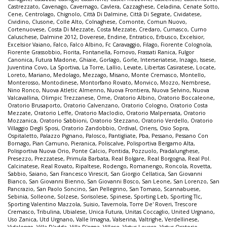
Castrezzato
,
Cavenago
,
Cavernago
,
Cavlera
,
Cazzaghese
,
Celadina
,
Cenate Sotto
,
Cene
,
Centrolago
,
Chignolo
,
Città Di Dalmine
,
Città Di Segrate
,
Cividatese
,
Cividino
,
Clusone
,
Colle Alto
,
Colnaghese
,
Comonte
,
Comun Nuovo
,
Cortenuovese
,
Costa Di Mezzate
,
Costa Mezzate
,
Credaro
,
Curnasco
,
Curno
Caluschese
,
Dalmine 2012
,
Doverese
,
Endine
,
Entratico
,
Erbusco
,
Excelsior
,
Excelsior Vaiano
,
Falco
,
Falco Albino
,
Fc Caravaggio
,
Filago
,
Fiorente Colognola
,
Fiorente Grassobbio
,
Fiorita
,
Fontanella
,
Fornovo
,
Frassati Ranica
,
Fulgor
Canonica
,
Futura Madone
,
Ghiaie
,
Gorlago
,
Gorle
,
Interseriatese
,
Inzago
,
Issese
,
Juventina Covo
,
La Sportiva
,
La Torre
,
Lallio
,
Levate
,
Libertas Casiratese
,
Locate
,
Loreto
,
Mariano
,
Medolago
,
Mezzago
,
Misano
,
Monte Cremasco
,
Montello
,
Monterosso
,
Montodinese
,
Montorfano Rovato
,
Monvico
,
Mozzo
,
Nembrese
,
Nino Ronco
,
Nuova Atletic Almenno
,
Nuova Frontiera
,
Nuova Selvino
,
Nuova
Valcavallina
,
Olimpic Trezzanese
,
Ome
,
Oratorio Albino
,
Oratorio Boccaleone
,
Oratorio Brusaporto
,
Oratorio Calvenzano
,
Oratorio Cologno
,
Oratorio Costa
Mezzate
,
Oratorio Leffe
,
Oratorio Maclodio
,
Oratorio Malpensata
,
Oratorio
Mozzanica
,
Oratorio Sabbioni
,
Oratorio Stezzano
,
Oratorio Verdello
,
Oratorio
Villaggio Degli Sposi
,
Oratorio Zandobbio
,
Ordival
,
Oriens
,
Osio Sopra
,
Ospitaletto
,
Palazzo Pignano
,
Palosco
,
Pantigliate
,
Pba
,
Pessano
,
Pessano Con
Bornago
,
Pian Camuno
,
Pieranica
,
Poliscalve
,
Polisportiva Bergamo Alta
,
Polisportiva Nuova Orio
,
Ponte Calcio
,
Pontida
,
Pozzuolo
,
Pradalunghese
,
Presezzo
,
Prezzatese
,
Primula Barbata
,
Real Bolgare
,
Real Borgogna
,
Real Pol.
Calcinatese
,
Real Rovato
,
Ripaltese
,
Rodengo
,
Romanengo
,
Roncola
,
Rovetta
,
Sabbio
,
Saiano
,
San Francesco Virescit
,
San Giorgio Cellatica
,
San Giovanni
Bianco
,
San Giovanni Bienno
,
San Giovanni Bosco
,
San Leone
,
San Lorenzo
,
San
Pancrazio
,
San Paolo Soncino
,
San Pellegrino
,
San Tomaso
,
Scannabuese
,
Sebinia
,
Solleone
,
Solzese
,
Sorisolese
,
Spinese
,
Sporting Leb
,
Sporting Tlc
,
Sporting Valentino Mazzola
,
Suisio
,
Tavernola
,
Torre De' Roveri
,
Trescore
Cremasco
,
Tribulina
,
Ubialese
,
Unica Futura
,
Unitas Coccaglio
,
United Urgnano
,
Uso Zanica
,
Utd Urgnano
,
Valle Imagna
,
Valserina
,
Valtrighe
,
Verdellinese
,
Vidalengo
,
Villa D'adda
,
Villa D'ogna
,
Villese
,
Virtus Lovere
,
Virtus Oratorio