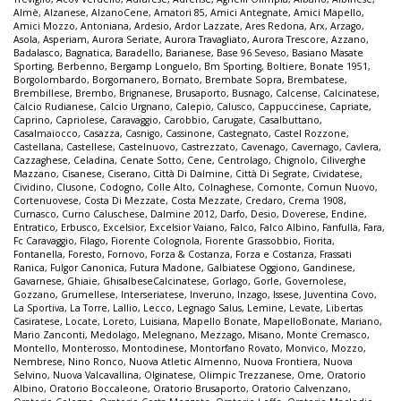
Almè
,
Alzanese
,
AlzanoCene
,
Amatori 85
,
Amici Antegnate
,
Amici Mapello
,
Amici Mozzo
,
Antoniana
,
Ardesio
,
Ardor Lazzate
,
Ares Redona
,
Arx
,
Arzago
,
Asola
,
Asperiam
,
Aurora Seriate
,
Aurora Travagliato
,
Aurora Trescore
,
Azzano
,
Badalasco
,
Bagnatica
,
Baradello
,
Barianese
,
Base 96 Seveso
,
Basiano Masate
Sporting
,
Berbenno
,
Bergamp Longuelo
,
Bm Sporting
,
Boltiere
,
Bonate 1951
,
Borgolombardo
,
Borgomanero
,
Bornato
,
Brembate Sopra
,
Brembatese
,
Brembillese
,
Brembo
,
Brignanese
,
Brusaporto
,
Busnago
,
Calcense
,
Calcinatese
,
Calcio Rudianese
,
Calcio Urgnano
,
Calepio
,
Calusco
,
Cappuccinese
,
Capriate
,
Caprino
,
Capriolese
,
Caravaggio
,
Carobbio
,
Carugate
,
Casalbuttano
,
Casalmaiocco
,
Casazza
,
Casnigo
,
Cassinone
,
Castegnato
,
Castel Rozzone
,
Castellana
,
Castellese
,
Castelnuovo
,
Castrezzato
,
Cavenago
,
Cavernago
,
Cavlera
,
Cazzaghese
,
Celadina
,
Cenate Sotto
,
Cene
,
Centrolago
,
Chignolo
,
Ciliverghe
Mazzano
,
Cisanese
,
Ciserano
,
Città Di Dalmine
,
Città Di Segrate
,
Cividatese
,
Cividino
,
Clusone
,
Codogno
,
Colle Alto
,
Colnaghese
,
Comonte
,
Comun Nuovo
,
Cortenuovese
,
Costa Di Mezzate
,
Costa Mezzate
,
Credaro
,
Crema 1908
,
Curnasco
,
Curno Caluschese
,
Dalmine 2012
,
Darfo
,
Desio
,
Doverese
,
Endine
,
Entratico
,
Erbusco
,
Excelsior
,
Excelsior Vaiano
,
Falco
,
Falco Albino
,
Fanfulla
,
Fara
,
Fc Caravaggio
,
Filago
,
Fiorente Colognola
,
Fiorente Grassobbio
,
Fiorita
,
Fontanella
,
Foresto
,
Fornovo
,
Forza & Costanza
,
Forza e Costanza
,
Frassati
Ranica
,
Fulgor Canonica
,
Futura Madone
,
Galbiatese Oggiono
,
Gandinese
,
Gavarnese
,
Ghiaie
,
GhisalbeseCalcinatese
,
Gorlago
,
Gorle
,
Governolese
,
Gozzano
,
Grumellese
,
Interseriatese
,
Inveruno
,
Inzago
,
Issese
,
Juventina Covo
,
La Sportiva
,
La Torre
,
Lallio
,
Lecco
,
Legnago Salus
,
Lemine
,
Levate
,
Libertas
Casiratese
,
Locate
,
Loreto
,
Luisiana
,
Mapello Bonate
,
MapelloBonate
,
Mariano
,
Mario Zanconti
,
Medolago
,
Melegnano
,
Mezzago
,
Misano
,
Monte Cremasco
,
Montello
,
Monterosso
,
Montodinese
,
Montorfano Rovato
,
Monvico
,
Mozzo
,
Nembrese
,
Nino Ronco
,
Nuova Atletic Almenno
,
Nuova Frontiera
,
Nuova
Selvino
,
Nuova Valcavallina
,
Olginatese
,
Olimpic Trezzanese
,
Ome
,
Oratorio
Albino
,
Oratorio Boccaleone
,
Oratorio Brusaporto
,
Oratorio Calvenzano
,