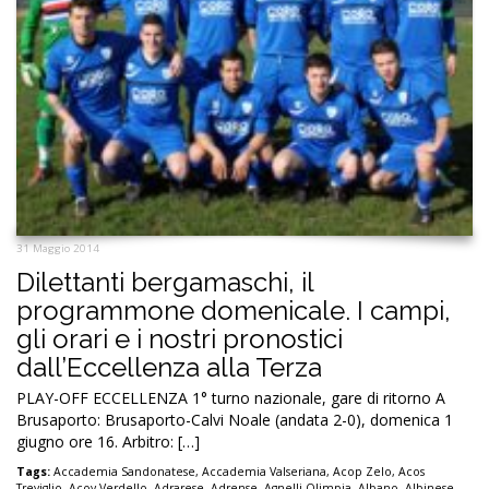
31 Maggio 2014
Dilettanti bergamaschi, il
programmone domenicale. I campi,
gli orari e i nostri pronostici
dall’Eccellenza alla Terza
PLAY-OFF ECCELLENZA 1° turno nazionale, gare di ritorno A
Brusaporto: Brusaporto-Calvi Noale (andata 2-0), domenica 1
giugno ore 16. Arbitro: […]
Tags:
Accademia Sandonatese
,
Accademia Valseriana
,
Acop Zelo
,
Acos
Treviglio
,
Acov Verdello
,
Adrarese
,
Adrense
,
Agnelli Olimpia
,
Albano
,
Albinese
,