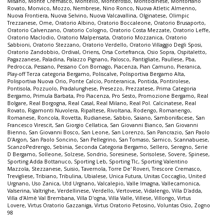
Misano
,
Monte Cremasco
,
Montello
,
Monterosso
,
Montodinese
,
Montorfano
Rovato
,
Monvico
,
Mozzo
,
Nembrese
,
Nino Ronco
,
Nuova Atletic Almenno
,
Nuova Frontiera
,
Nuova Selvino
,
Nuova Valcavallina
,
Olginatese
,
Olimpic
Trezzanese
,
Ome
,
Oratorio Albino
,
Oratorio Boccaleone
,
Oratorio Brusaporto
,
Oratorio Calvenzano
,
Oratorio Cologno
,
Oratorio Costa Mezzate
,
Oratorio Leffe
,
Oratorio Maclodio
,
Oratorio Malpensata
,
Oratorio Mozzanica
,
Oratorio
Sabbioni
,
Oratorio Stezzano
,
Oratorio Verdello
,
Oratorio Villaggio Degli Sposi
,
Oratorio Zandobbio
,
Ordival
,
Oriens
,
Orsa Cortefranca
,
Osio Sopra
,
Ospitaletto
,
Pagazzanese
,
Paladina
,
Palazzo Pignano
,
Palosco
,
Pantigliate
,
Paullese
,
Pba
,
Pedrocca
,
Pessano
,
Pessano Con Bornago
,
Piacenza
,
Pian Camuno
,
Pieranica
,
Play-off Terza categoria Bergamo
,
Poliscalve
,
Polisportiva Bergamo Alta
,
Polisportiva Nuova Orio
,
Ponte Calcio
,
Ponteranica
,
Pontida
,
Pontirolese
,
Pontisola
,
Pozzuolo
,
Pradalunghese
,
Presezzo
,
Prezzatese
,
Prima Categoria
Bergamo
,
Primula Barbata
,
Pro Piacenza
,
Pro Sesto
,
Promozione Bergamo
,
Real
Bolgare
,
Real Borgogna
,
Real Casal
,
Real Milano
,
Real Pol. Calcinatese
,
Real
Rovato
,
Rigamonti Nuvolera
,
Ripaltese
,
Rivoltana
,
Rodengo
,
Romanengo
,
Romanese
,
Roncola
,
Rovetta
,
Rudianese
,
Sabbio
,
Saiano
,
Sambonifacese
,
San
Francesco Virescit
,
San Giorgio Cellatica
,
San Giovanni Bianco
,
San Giovanni
Bienno
,
San Giovanni Bosco
,
San Leone
,
San Lorenzo
,
San Pancrazio
,
San Paolo
D'Argon
,
San Paolo Soncino
,
San Pellegrino
,
San Tomaso
,
Sarnico
,
Scannabuese
,
ScanzoPedrengo
,
Sebinia
,
Seconda Categoria Bergamo
,
Sellero
,
Seregno
,
Serie
D Bergamo
,
Solleone
,
Solzese
,
Sondrio
,
Soresinese
,
Sorisolese
,
Sovere
,
Spinese
,
Sporting Adda Bottanuco
,
Sporting Leb
,
Sporting Tlc
,
Sporting Valentino
Mazzola
,
Stezzanese
,
Suisio
,
Tavernola
,
Torre De' Roveri
,
Trescore Cremasco
,
Trevigliese
,
Tribiano
,
Tribulina
,
Ubialese
,
Unica Futura
,
Unitas Coccaglio
,
United
Urgnano
,
Uso Zanica
,
Utd Urgnano
,
Valcalepio
,
Valle Imagna
,
Vallecamonica
,
Valserina
,
Valtrighe
,
Verdellinese
,
Verdello
,
Vertovese
,
Vidalengo
,
Villa D'adda
,
Villa d'Almè Val Brembana
,
Villa D'ogna
,
Villa Valle
,
Villese
,
Villongo
,
Virtus
Lovere
,
Virtus Oratorio Gazzaniga
,
Virtus Oratorio Petosino
,
Voluntas Osio
,
Zogno
98