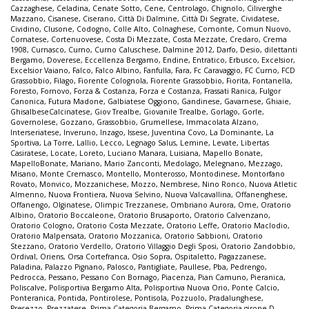
Cazzaghese
,
Celadina
,
Cenate Sotto
,
Cene
,
Centrolago
,
Chignolo
,
Ciliverghe
Mazzano
,
Cisanese
,
Ciserano
,
Città Di Dalmine
,
Città Di Segrate
,
Cividatese
,
Cividino
,
Clusone
,
Codogno
,
Colle Alto
,
Colnaghese
,
Comonte
,
Comun Nuovo
,
Cornatese
,
Cortenuovese
,
Costa Di Mezzate
,
Costa Mezzate
,
Credaro
,
Crema
1908
,
Curnasco
,
Curno
,
Curno Caluschese
,
Dalmine 2012
,
Darfo
,
Desio
,
dilettanti
Bergamo
,
Doverese
,
Eccellenza Bergamo
,
Endine
,
Entratico
,
Erbusco
,
Excelsior
,
Excelsior Vaiano
,
Falco
,
Falco Albino
,
Fanfulla
,
Fara
,
Fc Caravaggio
,
FC Curno
,
FCD
Grassobbio
,
Filago
,
Fiorente Colognola
,
Fiorente Grassobbio
,
Fiorita
,
Fontanella
,
Foresto
,
Fornovo
,
Forza & Costanza
,
Forza e Costanza
,
Frassati Ranica
,
Fulgor
Canonica
,
Futura Madone
,
Galbiatese Oggiono
,
Gandinese
,
Gavarnese
,
Ghiaie
,
GhisalbeseCalcinatese
,
Giov Trealbe
,
Giovanile Trealbe
,
Gorlago
,
Gorle
,
Governolese
,
Gozzano
,
Grassobbio
,
Grumellese
,
Immacolata Alzano
,
Interseriatese
,
Inveruno
,
Inzago
,
Issese
,
Juventina Covo
,
La Dominante
,
La
Sportiva
,
La Torre
,
Lallio
,
Lecco
,
Legnago Salus
,
Lemine
,
Levate
,
Libertas
Casiratese
,
Locate
,
Loreto
,
Luciano Manara
,
Luisiana
,
Mapello Bonate
,
MapelloBonate
,
Mariano
,
Mario Zanconti
,
Medolago
,
Melegnano
,
Mezzago
,
Misano
,
Monte Cremasco
,
Montello
,
Monterosso
,
Montodinese
,
Montorfano
Rovato
,
Monvico
,
Mozzanichese
,
Mozzo
,
Nembrese
,
Nino Ronco
,
Nuova Atletic
Almenno
,
Nuova Frontiera
,
Nuova Selvino
,
Nuova Valcavallina
,
Offanenghese
,
Offanengo
,
Olginatese
,
Olimpic Trezzanese
,
Ombriano Aurora
,
Ome
,
Oratorio
Albino
,
Oratorio Boccaleone
,
Oratorio Brusaporto
,
Oratorio Calvenzano
,
Oratorio Cologno
,
Oratorio Costa Mezzate
,
Oratorio Leffe
,
Oratorio Maclodio
,
Oratorio Malpensata
,
Oratorio Mozzanica
,
Oratorio Sabbioni
,
Oratorio
Stezzano
,
Oratorio Verdello
,
Oratorio Villaggio Degli Sposi
,
Oratorio Zandobbio
,
Ordival
,
Oriens
,
Orsa Cortefranca
,
Osio Sopra
,
Ospitaletto
,
Pagazzanese
,
Paladina
,
Palazzo Pignano
,
Palosco
,
Pantigliate
,
Paullese
,
Pba
,
Pedrengo
,
Pedrocca
,
Pessano
,
Pessano Con Bornago
,
Piacenza
,
Pian Camuno
,
Pieranica
,
Poliscalve
,
Polisportiva Bergamo Alta
,
Polisportiva Nuova Orio
,
Ponte Calcio
,
Ponteranica
,
Pontida
,
Pontirolese
,
Pontisola
,
Pozzuolo
,
Pradalunghese
,
Presezzo
,
Prezzatese
,
Prima Categoria Bergamo
,
Prima Categoria girone D
,