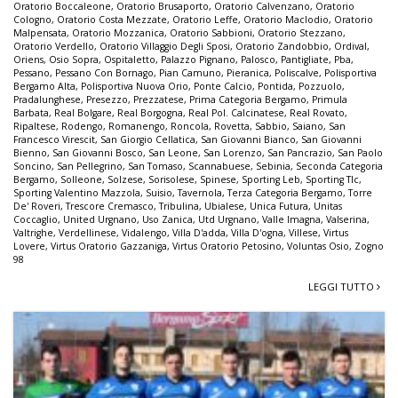
Oratorio Boccaleone
,
Oratorio Brusaporto
,
Oratorio Calvenzano
,
Oratorio
Cologno
,
Oratorio Costa Mezzate
,
Oratorio Leffe
,
Oratorio Maclodio
,
Oratorio
Malpensata
,
Oratorio Mozzanica
,
Oratorio Sabbioni
,
Oratorio Stezzano
,
Oratorio Verdello
,
Oratorio Villaggio Degli Sposi
,
Oratorio Zandobbio
,
Ordival
,
Oriens
,
Osio Sopra
,
Ospitaletto
,
Palazzo Pignano
,
Palosco
,
Pantigliate
,
Pba
,
Pessano
,
Pessano Con Bornago
,
Pian Camuno
,
Pieranica
,
Poliscalve
,
Polisportiva
Bergamo Alta
,
Polisportiva Nuova Orio
,
Ponte Calcio
,
Pontida
,
Pozzuolo
,
Pradalunghese
,
Presezzo
,
Prezzatese
,
Prima Categoria Bergamo
,
Primula
Barbata
,
Real Bolgare
,
Real Borgogna
,
Real Pol. Calcinatese
,
Real Rovato
,
Ripaltese
,
Rodengo
,
Romanengo
,
Roncola
,
Rovetta
,
Sabbio
,
Saiano
,
San
Francesco Virescit
,
San Giorgio Cellatica
,
San Giovanni Bianco
,
San Giovanni
Bienno
,
San Giovanni Bosco
,
San Leone
,
San Lorenzo
,
San Pancrazio
,
San Paolo
Soncino
,
San Pellegrino
,
San Tomaso
,
Scannabuese
,
Sebinia
,
Seconda Categoria
Bergamo
,
Solleone
,
Solzese
,
Sorisolese
,
Spinese
,
Sporting Leb
,
Sporting Tlc
,
Sporting Valentino Mazzola
,
Suisio
,
Tavernola
,
Terza Categoria Bergamo
,
Torre
De' Roveri
,
Trescore Cremasco
,
Tribulina
,
Ubialese
,
Unica Futura
,
Unitas
Coccaglio
,
United Urgnano
,
Uso Zanica
,
Utd Urgnano
,
Valle Imagna
,
Valserina
,
Valtrighe
,
Verdellinese
,
Vidalengo
,
Villa D'adda
,
Villa D'ogna
,
Villese
,
Virtus
Lovere
,
Virtus Oratorio Gazzaniga
,
Virtus Oratorio Petosino
,
Voluntas Osio
,
Zogno
98
LEGGI TUTTO