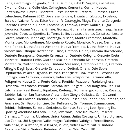
Cene
,
Centrolago
,
Chignolo
,
Città Di Dalmine
,
Città Di Segrate
,
Cividatese
,
Cividino
,
Clusone
,
Colle Alto
,
Colnaghese
,
Comonte
,
Comun Nuovo
,
Cortenuovese
,
Costa Di Mezzate
,
Costa Mezzate
,
Credaro
,
Curnasco
,
Curno
Caluschese
,
Dalmine 2012
,
Doverese
,
Endine
,
Entratico
,
Erbusco
,
Excelsior
,
Excelsior Vaiano
,
Falco
,
Falco Albino
,
Fc Caravaggio
,
Filago
,
Fiorente Colognola
,
Fiorente Grassobbio
,
Fiorita
,
Fontanella
,
Fornovo
,
Frassati Ranica
,
Fulgor
Canonica
,
Futura Madone
,
Ghiaie
,
Gorlago
,
Gorle
,
Interseriatese
,
Inzago
,
Issese
,
Juventina Covo
,
La Sportiva
,
La Torre
,
Lallio
,
Levate
,
Libertas Casiratese
,
Locate
,
Loreto
,
Mariano
,
Medolago
,
Mezzago
,
Misano
,
Monte Cremasco
,
Montello
,
Monterosso
,
Montodinese
,
Montorfano Rovato
,
Monvico
,
Mozzo
,
Nembrese
,
Nino Ronco
,
Nuova Atletic Almenno
,
Nuova Frontiera
,
Nuova Selvino
,
Nuova
Valcavallina
,
Olimpic Trezzanese
,
Ome
,
Oratorio Albino
,
Oratorio Boccaleone
,
Oratorio Brusaporto
,
Oratorio Calvenzano
,
Oratorio Cologno
,
Oratorio Costa
Mezzate
,
Oratorio Leffe
,
Oratorio Maclodio
,
Oratorio Malpensata
,
Oratorio
Mozzanica
,
Oratorio Sabbioni
,
Oratorio Stezzano
,
Oratorio Verdello
,
Oratorio
Villaggio Degli Sposi
,
Oratorio Zandobbio
,
Ordival
,
Oriens
,
Osio Sopra
,
Ospitaletto
,
Palazzo Pignano
,
Palosco
,
Pantigliate
,
Pba
,
Pessano
,
Pessano Con
Bornago
,
Pian Camuno
,
Pieranica
,
Poliscalve
,
Polisportiva Bergamo Alta
,
Polisportiva Nuova Orio
,
Ponte Calcio
,
Pontida
,
Pozzuolo
,
Pradalunghese
,
Presezzo
,
Prezzatese
,
Primula Barbata
,
Real Bolgare
,
Real Borgogna
,
Real Pol.
Calcinatese
,
Real Rovato
,
Ripaltese
,
Rodengo
,
Romanengo
,
Roncola
,
Rovetta
,
Sabbio
,
Saiano
,
San Francesco Virescit
,
San Giorgio Cellatica
,
San Giovanni
Bianco
,
San Giovanni Bienno
,
San Giovanni Bosco
,
San Leone
,
San Lorenzo
,
San
Pancrazio
,
San Paolo Soncino
,
San Pellegrino
,
San Tomaso
,
Scannabuese
,
Sebinia
,
Solleone
,
Solzese
,
Sorisolese
,
Spinese
,
Sporting Leb
,
Sporting Tlc
,
Sporting Valentino Mazzola
,
Suisio
,
Tavernola
,
Torre De' Roveri
,
Trescore
Cremasco
,
Tribulina
,
Ubialese
,
Unica Futura
,
Unitas Coccaglio
,
United Urgnano
,
Uso Zanica
,
Utd Urgnano
,
Valle Imagna
,
Valserina
,
Valtrighe
,
Verdellinese
,
Vidalengo
,
Villa D'adda
,
Villa D'ogna
,
Villese
,
Virtus Lovere
,
Virtus Oratorio
Gazzaniga
,
Virtus Oratorio Petosino
,
Voluntas Osio
,
Zogno 98