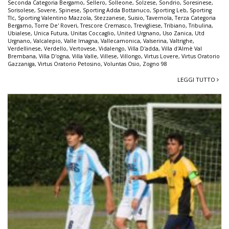
Seconda Categoria Bergamo
,
Sellero
,
Solleone
,
Solzese
,
Sondrio
,
Soresinese
,
Sorisolese
,
Sovere
,
Spinese
,
Sporting Adda Bottanuco
,
Sporting Leb
,
Sporting
Tlc
,
Sporting Valentino Mazzola
,
Stezzanese
,
Suisio
,
Tavernola
,
Terza Categoria
Bergamo
,
Torre De' Roveri
,
Trescore Cremasco
,
Trevigliese
,
Tribiano
,
Tribulina
,
Ubialese
,
Unica Futura
,
Unitas Coccaglio
,
United Urgnano
,
Uso Zanica
,
Utd
Urgnano
,
Valcalepio
,
Valle Imagna
,
Vallecamonica
,
Valserina
,
Valtrighe
,
Verdellinese
,
Verdello
,
Vertovese
,
Vidalengo
,
Villa D'adda
,
Villa d'Almè Val
Brembana
,
Villa D'ogna
,
Villa Valle
,
Villese
,
Villongo
,
Virtus Lovere
,
Virtus Oratorio
Gazzaniga
,
Virtus Oratorio Petosino
,
Voluntas Osio
,
Zogno 98
LEGGI TUTTO