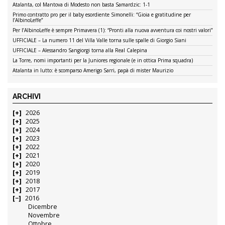
Atalanta, col Mantova di Modesto non basta Samardzic: 1-1
Primo contratto pro per il baby esordiente Simonelli: “Gioia e gratitudine per
l’AlbinoLeffe”
Per l’AlbinoLeffe è sempre Primavera (1): “Pronti alla nuova avventura coi nostri valori”
UFFICIALE – La numero 11 del Villa Valle torna sulle spalle di Giorgio Siani
UFFICIALE – Alessandro Sangiorgi torna alla Real Calepina
La Torre, nomi importanti per la Juniores regionale (e in ottica Prima squadra)
Atalanta in lutto: è scomparso Amerigo Sarri, papà di mister Maurizio
ARCHIVI
2026
2025
2024
2023
2022
2021
2020
2019
2018
2017
2016
Dicembre
Novembre
Ottobre