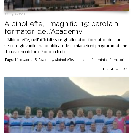
23 Luglio 2023
AlbinoLeffe, i magnifici 15: parola ai
formatori dell’Academy
L’AlbinoLeffe, nell’ufficializzare gli allenatori-formatori del suo
settore giovanile, ha pubblicato le dichiarazioni programmatiche
di ciascuno di loro. Sono in tutto […]
Tags:
14 squadre
,
15
,
Academy
,
AlbinoLeffe
,
allenatori
,
femminile
,
formatori
LEGGI TUTTO