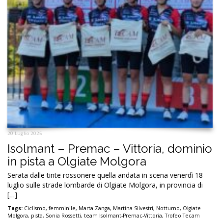
20 Luglio 2025
Isolmant – Premac – Vittoria, dominio
in pista a Olgiate Molgora
Serata dalle tinte rossonere quella andata in scena venerdì 18
luglio sulle strade lombarde di Olgiate Molgora, in provincia di
[…]
Tags:
Ciclismo
,
femminile
,
Marta Zanga
,
Martina Silvestri
,
Notturno
,
Olgiate
Molgora
,
pista
,
Sonia Rossetti
,
team Isolmant-Premac-Vittoria
,
Trofeo Tecam