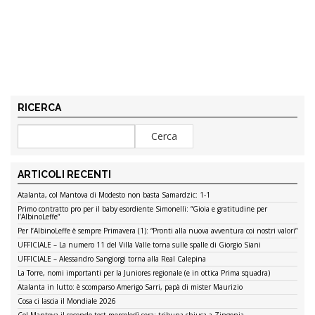
RICERCA
ARTICOLI RECENTI
Atalanta, col Mantova di Modesto non basta Samardzic: 1-1
Primo contratto pro per il baby esordiente Simonelli: “Gioia e gratitudine per
l’AlbinoLeffe”
Per l’AlbinoLeffe è sempre Primavera (1): “Pronti alla nuova avventura coi nostri valori”
UFFICIALE – La numero 11 del Villa Valle torna sulle spalle di Giorgio Siani
UFFICIALE – Alessandro Sangiorgi torna alla Real Calepina
La Torre, nomi importanti per la Juniores regionale (e in ottica Prima squadra)
Atalanta in lutto: è scomparso Amerigo Sarri, papà di mister Maurizio
Cosa ci lascia il Mondiale 2026
Col Mantova il secondo test mercoledì sera: tribuna chiusa a Zingonia