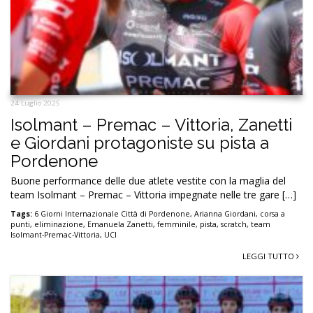
24 Luglio 2025
Isolmant – Premac – Vittoria, Zanetti
e Giordani protagoniste su pista a
Pordenone
Buone performance delle due atlete vestite con la maglia del
team Isolmant – Premac – Vittoria impegnate nelle tre gare […]
Tags:
6 Giorni Internazionale Città di Pordenone
,
Arianna Giordani
,
corsa a
punti
,
eliminazione
,
Emanuela Zanetti
,
femminile
,
pista
,
scratch
,
team
Isolmant-Premac-Vittoria
,
UCI
LEGGI TUTTO