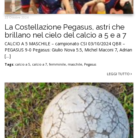
22 Ottobre 2024
La Costellazione Pegasus, astri che
brillano nel cielo del calcio a 5 e a 7
CALCIO A 5 MASCHILE – campionato CSI 03/10/2024 QBR –
PEGASUS 9-0 Pegasus: Giulio Nova 5.5, Michel Maconi 7, Adrian
[…]
Tags:
calcio a 5
,
calcio a 7
,
femminile
,
maschile
,
Pegasus
LEGGI TUTTO