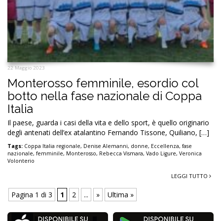
22 Maggio 2023
Monterosso femminile, esordio col
botto nella fase nazionale di Coppa
Italia
Il paese, guarda i casi della vita e dello sport, è quello originario
degli antenati dell’ex atalantino Fernando Tissone, Quiliano, […]
Tags:
Coppa Italia regionale
,
Denise Alemanni
,
donne
,
Eccellenza
,
fase
nazionale
,
femminile
,
Monterosso
,
Rebecca Vismara
,
Vado Ligure
,
Veronica
Volonterio
LEGGI TUTTO
Pagina 1 di 3
1
2
...
»
Ultima »