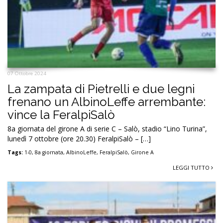
07 Ottobre 2024
La zampata di Pietrelli e due legni
frenano un AlbinoLeffe arrembante:
vince la FeralpiSalò
8a giornata del girone A di serie C – Salò, stadio “Lino Turina”,
lunedì 7 ottobre (ore 20.30) FeralpiSalò – […]
Tags:
1-0
,
8a giornata
,
AlbinoLeffe
,
FeralpiSalò
,
Girone A
LEGGI TUTTO