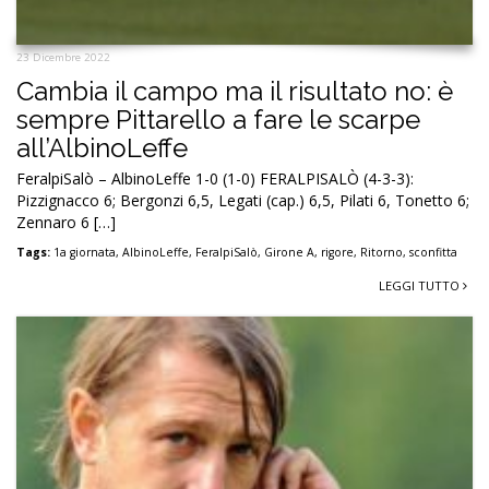
23 Dicembre 2022
Cambia il campo ma il risultato no: è
sempre Pittarello a fare le scarpe
all’AlbinoLeffe
FeralpiSalò – AlbinoLeffe 1-0 (1-0) FERALPISALÒ (4-3-3):
Pizzignacco 6; Bergonzi 6,5, Legati (cap.) 6,5, Pilati 6, Tonetto 6;
Zennaro 6 […]
Tags:
1a giornata
,
AlbinoLeffe
,
FeralpiSalò
,
Girone A
,
rigore
,
Ritorno
,
sconfitta
LEGGI TUTTO