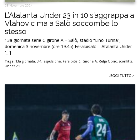
03 Novembre 2024
L’Atalanta Under 23 in 10 s’aggrappa a
Vlahovic ma a Salò soccombe lo
stesso
13a giornata serie C girone A – Salò, stadio “Lino Turina”,
domenica 3 novembre (ore 19.45) Feralpisalò – Atalanta Under
[…]
Tags:
13a giornata
,
3-1
,
espulsione
,
FeralpiSalò
,
Girone A
,
Relja Obric
,
sconfitta
,
Under 23
LEGGI TUTTO