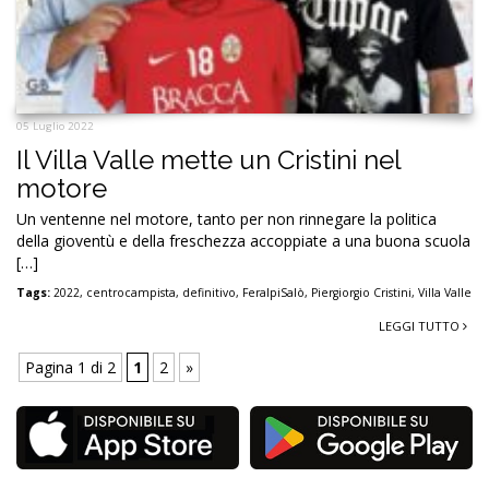
05 Luglio 2022
Il Villa Valle mette un Cristini nel
motore
Un ventenne nel motore, tanto per non rinnegare la politica
della gioventù e della freschezza accoppiate a una buona scuola
[…]
Tags:
2022
,
centrocampista
,
definitivo
,
FeralpiSalò
,
Piergiorgio Cristini
,
Villa Valle
LEGGI TUTTO
Pagina 1 di 2
1
2
»