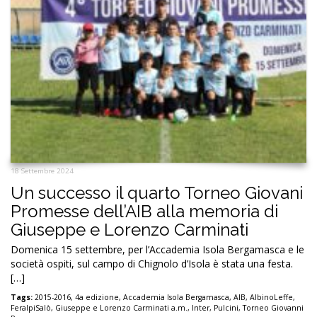
18 Settembre 2024
Un successo il quarto Torneo Giovani
Promesse dell’AIB alla memoria di
Giuseppe e Lorenzo Carminati
Domenica 15 settembre, per l’Accademia Isola Bergamasca e le
società ospiti, sul campo di Chignolo d’Isola è stata una festa.
[…]
Tags:
2015-2016
,
4a edizione
,
Accademia Isola Bergamasca
,
AIB
,
AlbinoLeffe
,
FeralpiSalò
,
Giuseppe e Lorenzo Carminati a.m.
,
Inter
,
Pulcini
,
Torneo Giovanni