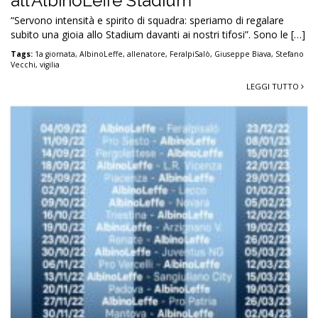
all’AlbinoLeffe Stadium”
“Servono intensità e spirito di squadra: speriamo di regalare
subito una gioia allo Stadium davanti ai nostri tifosi”. Sono le […]
Tags:
1a giornata
,
AlbinoLeffe
,
allenatore
,
FeralpiSalò
,
Giuseppe Biava
,
Stefano
Vecchi
,
vigilia
LEGGI TUTTO