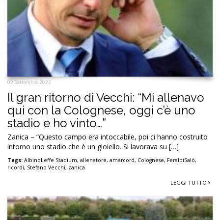
03 Settembre 2022
Il gran ritorno di Vecchi: “Mi allenavo
qui con la Colognese, oggi c’è uno
stadio e ho vinto…”
Zanica – “Questo campo era intoccabile, poi ci hanno costruito
intorno uno stadio che è un gioiello. Si lavorava su […]
Tags:
AlbinoLeffe Stadium
,
allenatore
,
amarcord
,
Colognese
,
FeralpiSalò
,
ricordi
,
Stefano Vecchi
,
zanica
LEGGI TUTTO