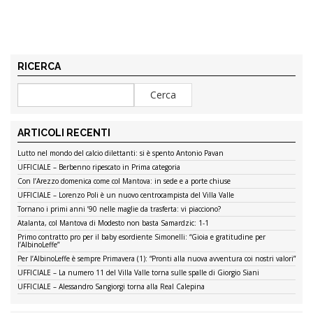
RICERCA
ARTICOLI RECENTI
Lutto nel mondo del calcio dilettanti: si è spento Antonio Pavan
UFFICIALE – Berbenno ripescato in Prima categoria
Con l’Arezzo domenica come col Mantova: in sede e a porte chiuse
UFFICIALE – Lorenzo Poli è un nuovo centrocampista del Villa Valle
Tornano i primi anni ’90 nelle maglie da trasferta: vi piacciono?
Atalanta, col Mantova di Modesto non basta Samardzic: 1-1
Primo contratto pro per il baby esordiente Simonelli: “Gioia e gratitudine per
l’AlbinoLeffe”
Per l’AlbinoLeffe è sempre Primavera (1): “Pronti alla nuova avventura coi nostri valori”
UFFICIALE – La numero 11 del Villa Valle torna sulle spalle di Giorgio Siani
UFFICIALE – Alessandro Sangiorgi torna alla Real Calepina