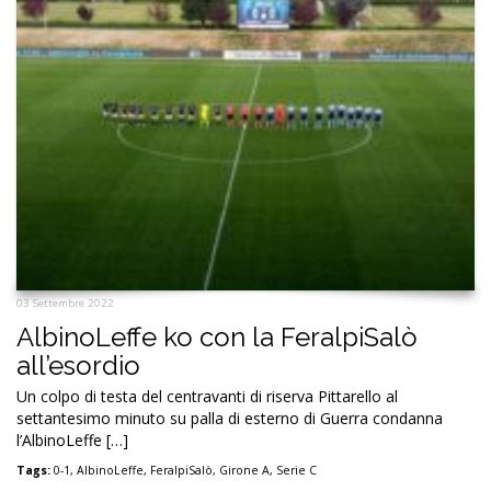
03 Settembre 2022
AlbinoLeffe ko con la FeralpiSalò
all’esordio
Un colpo di testa del centravanti di riserva Pittarello al
settantesimo minuto su palla di esterno di Guerra condanna
l’AlbinoLeffe […]
Tags:
0-1
,
AlbinoLeffe
,
FeralpiSalò
,
Girone A
,
Serie C