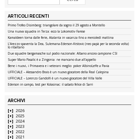
ARTICOLI RECENTI
Primo Trofeo Disimberg: triangolare da sogno il 29 agosto a Montello
Una nuova squadra in Terza: ecco la Lokomotiv Farese
Kamaldeen torna dalle ferie, Atalanta in vacanza fino a mercoledì mattina
L’Arezzo spaventa la Dea, Sulemana-Ederson-Krstovic (neo papà per la seconda volta)
lo ribaltano
Due squadre bergamasche sul podio nazionale: Albano ancora campione CSI
Super Mario Pasalic è a Zingonia: ne mancano due all’appello
Bene i nuovi, i Primavera e i veterani meglio: poker AlbinoLeffe a Pavia
UFFICIALE – Alessandro Brais è un nuovo giocatore della Real Calepina
UFFICIALE – Lorenzo Gandolfi è un nuovo giocatore del Villa Valle
Ederson in campo, test per Kolasinac: il sabato felice di Sarri
ARCHIVI
2026
2025
2024
2023
2022
2021