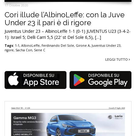
17 Ottobre 2020
Cori illude l’AlbinoLeffe: con la Juve
Under 23 il pari è di rigore
Juventus Under 23 – AlbinoLeffe 1-1 (0-1) JUVENTUS U23 (3-4-2-
1): Israel 5; Delli Carri 5,5 (22′ st Del Sole 6,5), […]
Tags:
1-1
,
AlbinoLeffe
,
Ferdinando Del Sole
,
Girone A
,
Juventus Under 23
,
rigore
,
Sacha Cori
,
Serie C
LEGGI TUTTO