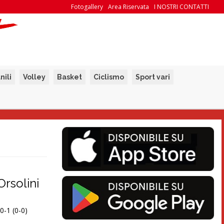
Fotogallery
Area Riservata
I NOSTRI CONTATTI
nili
Volley
Basket
Ciclismo
Sport vari
Orsolini
0-1 (0-0)