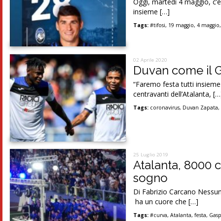
Oggi, martedì 4 maggio, c’è 
insieme […]
Tags:
#tifosi
,
19 maggio
,
4 maggio
02 Aprile 2020
Duvan come il Ga
“Faremo festa tutti insieme
centravanti dell’Atalanta, […
Tags:
coronavirus
,
Duvan Zapata
25 Luglio 2019
Atalanta, 8000 
sogno
Di Fabrizio Carcano Nessun
ha un cuore che […]
Tags:
#curva
,
Atalanta
,
festa
,
Gasp