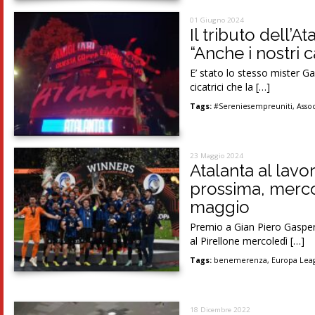
01 Giugno 2024
Il tributo dell’At
“Anche i nostri 
E’ stato lo stesso mister G
cicatrici che la […]
Tags:
#Sereniesempreuniti
,
Assoc
23 Maggio 2024
Atalanta al lavo
prossima, mercol
maggio
Premio a Gian Piero Gasperi
al Pirellone mercoledì […]
Tags:
benemerenza
,
Europa Lea
18 Dicembre 2022