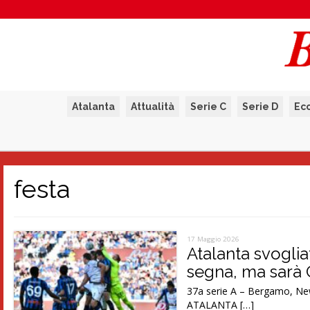
Atalanta
Attualità
Serie C
Serie D
Ec
festa
17 Maggio 2026
Atalanta svoglia
segna, ma sarà
37a serie A – Bergamo, Ne
ATALANTA […]