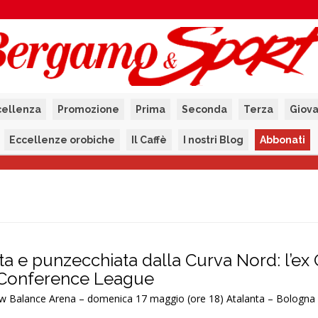
cellenza
Promozione
Prima
Seconda
Terza
Giova
Eccellenze orobiche
Il Caffè
I nostri Blog
Abbonati
ta e punzecchiata dalla Curva Nord: l’ex 
 Conference League
w Balance Arena – domenica 17 maggio (ore 18) Atalanta – Bologna 