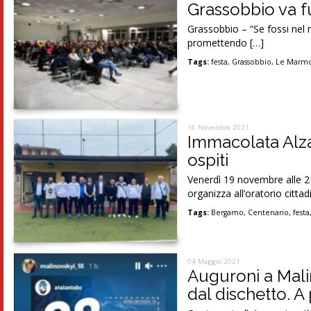
Grassobbio va f
Grassobbio – “Se fossi nel 
promettendo […]
Tags:
festa
,
Grassobbio
,
Le Marmo
16 Novembre 2021
Immacolata Alza
ospiti
Venerdì 19 novembre alle 21
organizza all’oratorio citta
Tags:
Bergamo
,
Centenario
,
festa
04 Maggio 2021
Auguroni a Malin
dal dischetto. A