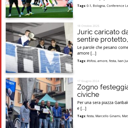
Tags:
0-1
,
Bologna
,
Conference L
18 Ottobre 2025
Juric caricato da
sentire protetto
Le parole che pesano come p
amore […]
Tags:
#tifosi
,
amore
,
festa
,
Ivan Ju
17 Giugno 2024
Zogno festeggia
civiche
Per una sera piazza Garibal
e […]
Tags:
festa
,
Marcello Ginami
,
Mat