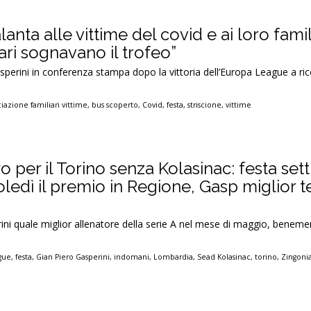
alanta alle vittime del covid e ai loro famil
cari sognavano il trofeo”
asperini in conferenza stampa dopo la vittoria dell’Europa League a ric
iazione familiari vittime
,
bus scoperto
,
Covid
,
festa
,
striscione
,
vittime
ro per il Torino senza Kolasinac: festa se
edì il premio in Regione, Gasp miglior t
ni quale miglior allenatore della serie A nel mese di maggio, beneme
gue
,
festa
,
Gian Piero Gasperini
,
indomani
,
Lombardia
,
Sead Kolasinac
,
torino
,
Zingoni