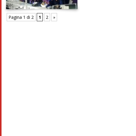
Pagina 1 di 2
1
2
»