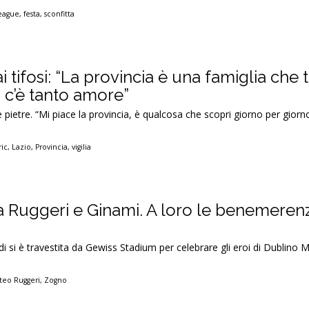
eague
,
festa
,
sconfitta
i tifosi: “La provincia è una famiglia che t
, c’è tanto amore”
ietre. “Mi piace la provincia, è qualcosa che scopri giorno per giorno
ric
,
Lazio
,
Provincia
,
vigilia
 Ruggeri e Ginami. A loro le benemeren
di si è travestita da Gewiss Stadium per celebrare gli eroi di Dublino 
teo Ruggeri
,
Zogno