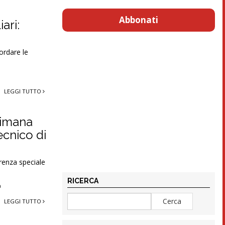
Abbonati
iari:
ordare le
LEGGI TUTTO
ttimana
ecnico di
renza speciale
RICERCA
a
LEGGI TUTTO