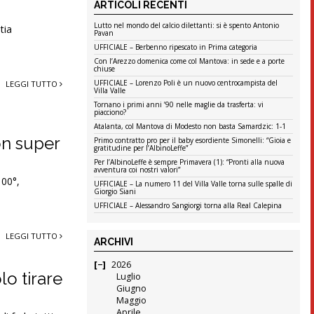
ARTICOLI RECENTI
Lutto nel mondo del calcio dilettanti: si è spento Antonio
tia
Pavan
UFFICIALE – Berbenno ripescato in Prima categoria
Con l’Arezzo domenica come col Mantova: in sede e a porte
chiuse
UFFICIALE – Lorenzo Poli è un nuovo centrocampista del
LEGGI TUTTO
Villa Valle
Tornano i primi anni ’90 nelle maglie da trasferta: vi
piacciono?
Atalanta, col Mantova di Modesto non basta Samardzic: 1-1
on super
Primo contratto pro per il baby esordiente Simonelli: “Gioia e
gratitudine per l’AlbinoLeffe”
Per l’AlbinoLeffe è sempre Primavera (1): “Pronti alla nuova
avventura coi nostri valori”
100°,
UFFICIALE – La numero 11 del Villa Valle torna sulle spalle di
Giorgio Siani
UFFICIALE – Alessandro Sangiorgi torna alla Real Calepina
LEGGI TUTTO
ARCHIVI
2026
lo tirare
Luglio
Giugno
Maggio
Aprile