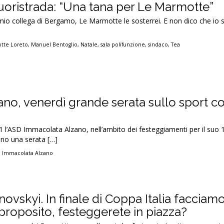
uoristrada: “Una tana per Le Marmotte”
mio collega di Bergamo, Le Marmotte le sosterrei. E non dico che io s
tte Loreto
,
Manuel Bentoglio
,
Natale
,
sala polifunzione
,
sindaco
,
Tea
no, venerdì grande serata sullo sport c
 l’ASD Immacolata Alzano, nell’ambito dei festeggiamenti per il suo 
dino una serata […]
,
Immacolata Alzano
ovskyi. In finale di Coppa Italia facciamo
 proposito, festeggerete in piazza?