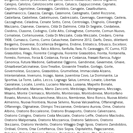
Calepio
,
Calolzio
,
Calolziocorte calcio
,
Calusco
,
Cappuccinese
,
Capriate
,
Caprino
,
Capriolese
,
Caravaggio
,
Carobbio
,
Carugate
,
Casalbuttano
,
Casalmaiocco
,
Casazza
,
Casnigo
,
Cassinone
,
Castegnato
,
Castel Rozzone
,
Castellana
,
Castellese
,
Castelnuovo
,
Castrezzato
,
Cavenago
,
Cavernago
,
Cavlera
,
Cazzaghese
,
Celadina
,
Cenate Sotto
,
Cene
,
Centrolago
,
Chignolo
,
Ciliverghe
Mazzano
,
Cisanese
,
Ciserano
,
Città Di Dalmine
,
Città Di Segrate
,
Cividatese
,
Cividino
,
Clusone
,
Codogno
,
Colle Alto
,
Colnaghese
,
Comonte
,
Comun Nuovo
,
Cornatese
,
Cortenuovese
,
Costa Di Mezzate
,
Costa Mezzate
,
Credaro
,
Crema
1908
,
Curnasco
,
Curno
,
Curno Caluschese
,
Dalmine 2012
,
Darfo
,
Desio
,
dilettanti
Bergamo
,
Doverese
,
Eccellenza Bergamo
,
Endine
,
Entratico
,
Erbusco
,
Excelsior
,
Excelsior Vaiano
,
Falco
,
Falco Albino
,
Fanfulla
,
Fara
,
Fc Caravaggio
,
FC Curno
,
FCD
Grassobbio
,
Filago
,
Fiorente Colognola
,
Fiorente Grassobbio
,
Fiorita
,
Fontanella
,
Foresto
,
Fornovo
,
Forza & Costanza
,
Forza e Costanza
,
Frassati Ranica
,
Fulgor
Canonica
,
Futura Madone
,
Galbiatese Oggiono
,
Gandinese
,
Gavarnese
,
Ghiaie
,
GhisalbeseCalcinatese
,
Giov Trealbe
,
Giovanile Trealbe
,
Gorlago
,
Gorle
,
Governolese
,
Gozzano
,
Grassobbio
,
Grumellese
,
Immacolata Alzano
,
Interseriatese
,
Inveruno
,
Inzago
,
Issese
,
Juventina Covo
,
La Dominante
,
La
Sportiva
,
La Torre
,
Lallio
,
Lecco
,
Legnago Salus
,
Lemine
,
Levate
,
Libertas
Casiratese
,
Locate
,
Loreto
,
Luciano Manara
,
Luisiana
,
Mapello Bonate
,
MapelloBonate
,
Mariano
,
Mario Zanconti
,
Medolago
,
Melegnano
,
Mezzago
,
Misano
,
Monte Cremasco
,
Montello
,
Monterosso
,
Montodinese
,
Montorfano
Rovato
,
Monvico
,
Mozzanichese
,
Mozzo
,
Nembrese
,
Nino Ronco
,
Nuova Atletic
Almenno
,
Nuova Frontiera
,
Nuova Selvino
,
Nuova Valcavallina
,
Offanenghese
,
Offanengo
,
Olginatese
,
Olimpic Trezzanese
,
Ombriano Aurora
,
Ome
,
Oratorio
Albino
,
Oratorio Boccaleone
,
Oratorio Brusaporto
,
Oratorio Calvenzano
,
Oratorio Cologno
,
Oratorio Costa Mezzate
,
Oratorio Leffe
,
Oratorio Maclodio
,
Oratorio Malpensata
,
Oratorio Mozzanica
,
Oratorio Sabbioni
,
Oratorio
Stezzano
,
Oratorio Verdello
,
Oratorio Villaggio Degli Sposi
,
Oratorio Zandobbio
,
Ordival
,
Oriens
,
Orsa Cortefranca
,
Osio Sopra
,
Ospitaletto
,
Pagazzanese
,