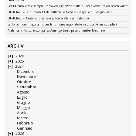
Per l’AlbinoLeffe è sempre Primavera (1): “Pronti alla nuova avventura coi nostri valori”
UFFICIALE – La numero 11 del Villa Valle torna sulle spalle di Giorgio Siani
UFFICIALE – Alessandro Sangiorgi torna alla Real Calepina
La Torre, nomi importanti per la Juniores regionale (e in ottica Prima squadra)
Atalanta in lutto: è scomparso Amerigo Sarri, papà di mister Maurizio
ARCHIVI
2026
2025
2024
Dicembre
Novembre
Ottobre
Settembre
Agosto
Luglio
Giugno
Maggio
Aprile
Marzo
Febbraio
Gennaio
2023