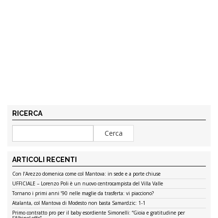
RICERCA
ARTICOLI RECENTI
Con l’Arezzo domenica come col Mantova: in sede e a porte chiuse
UFFICIALE – Lorenzo Poli è un nuovo centrocampista del Villa Valle
Tornano i primi anni ’90 nelle maglie da trasferta: vi piacciono?
Atalanta, col Mantova di Modesto non basta Samardzic: 1-1
Primo contratto pro per il baby esordiente Simonelli: “Gioia e gratitudine per
l’AlbinoLeffe”