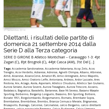
21 Settembre 2014
Dilettanti, i risultati delle partite di
domenica 21 settembre 2014 dalla
Serie D alla Terza categoria
SERIE D GIRONE B Atletico Montichiari – Caravaggio 1-3: 4’pt
Zagari (C), 8’pt Brognoli (C), 44’pt Casca (AM), 3’st Del […]
Tags:
Accademia Sandonatese
,
Accademia Valseriana
,
Acop Zelo
,
Acos
Treviglio
,
Acov Verdello
,
Adrarese
,
Adrense
,
Agnelli Olimpia
,
Albano
,
Albinese
,
Almè
,
Alzanese
,
AlzanoCene
,
Amatori 85
,
Amici Antegnate
,
Amici Mapello
,
Amici Mozzo
,
Amici Oratorio Leffe
,
Antoniana
,
Ardesio
,
Ardor Lazzate
,
Ares
Redona
,
Arx
,
Arzago
,
Asola
,
Asperiam
,
Atletico Chiuduno
,
Atletico San Giuliano
,
Aurora Seriate
,
Aurora Sovere
,
Aurora Travagliato
,
Aurora Trescore
,
Azzano
,
Badalasco
,
Bagnatica
,
Baradello
,
Barianese
,
Base 96 Seveso
,
Basiano Masate
Sporting
,
Berbenno
,
Bergamp Longuelo
,
Biassono
,
Bm Sporting
,
Boltiere
,
Bonate 1951
,
Borgolombardo
,
Borgomanero
,
Bornato
,
Brembate Sopra
,
Brembatese
,
Brembillese
,
Brembo
,
Brianza Cernusco Merate
,
Brignanese
,
Brusaporto
,
Busnago
,
Calcense
,
Calcinatese
,
calcio Bergamo
,
calcio dilettanti
Bergamo
,
calcio provinciale Bergamo
,
Calcio Rudianese
,
Calcio Urgnano
,