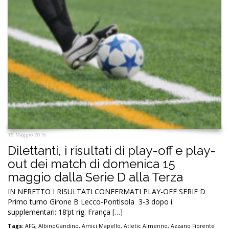
15 Maggio 2016
Dilettanti, i risultati di play-off e play-
out dei match di domenica 15
maggio dalla Serie D alla Terza
IN NERETTO I RISULTATI CONFERMATI PLAY-OFF SERIE D
Primo turno Girone B Lecco-Pontisola 3-3 dopo i
supplementari: 18’pt rig. França […]
Tags:
AFG
,
AlbinoGandino
,
Amici Mapello
,
Atletic Almenno
,
Azzano Fiorente