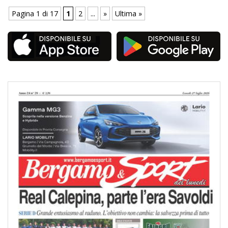
Pagina 1 di 17
1
2
...
»
Ultima »