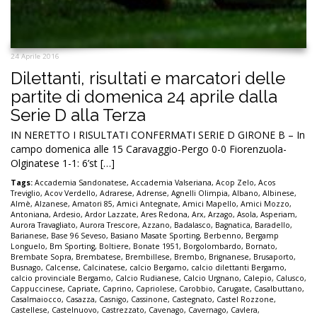
24 Aprile 2016
Dilettanti, risultati e marcatori delle
partite di domenica 24 aprile dalla
Serie D alla Terza
IN NERETTO I RISULTATI CONFERMATI SERIE D GIRONE B – In
campo domenica alle 15 Caravaggio-Pergo 0-0 Fiorenzuola-
Olginatese 1-1: 6’st […]
Tags:
Accademia Sandonatese
,
Accademia Valseriana
,
Acop Zelo
,
Acos
Treviglio
,
Acov Verdello
,
Adrarese
,
Adrense
,
Agnelli Olimpia
,
Albano
,
Albinese
,
Almè
,
Alzanese
,
Amatori 85
,
Amici Antegnate
,
Amici Mapello
,
Amici Mozzo
,
Antoniana
,
Ardesio
,
Ardor Lazzate
,
Ares Redona
,
Arx
,
Arzago
,
Asola
,
Asperiam
,
Aurora Travagliato
,
Aurora Trescore
,
Azzano
,
Badalasco
,
Bagnatica
,
Baradello
,
Barianese
,
Base 96 Seveso
,
Basiano Masate Sporting
,
Berbenno
,
Bergamp
Longuelo
,
Bm Sporting
,
Boltiere
,
Bonate 1951
,
Borgolombardo
,
Bornato
,
Brembate Sopra
,
Brembatese
,
Brembillese
,
Brembo
,
Brignanese
,
Brusaporto
,
Busnago
,
Calcense
,
Calcinatese
,
calcio Bergamo
,
calcio dilettanti Bergamo
,
calcio provinciale Bergamo
,
Calcio Rudianese
,
Calcio Urgnano
,
Calepio
,
Calusco
,
Cappuccinese
,
Capriate
,
Caprino
,
Capriolese
,
Carobbio
,
Carugate
,
Casalbuttano
,
Casalmaiocco
,
Casazza
,
Casnigo
,
Cassinone
,
Castegnato
,
Castel Rozzone
,
Castellese
,
Castelnuovo
,
Castrezzato
,
Cavenago
,
Cavernago
,
Cavlera
,