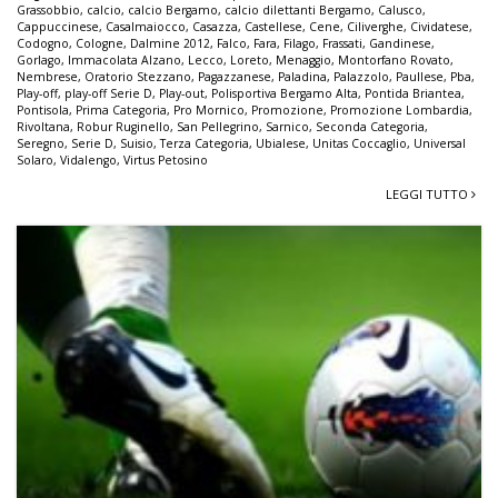
Grassobbio
,
calcio
,
calcio Bergamo
,
calcio dilettanti Bergamo
,
Calusco
,
Cappuccinese
,
Casalmaiocco
,
Casazza
,
Castellese
,
Cene
,
Ciliverghe
,
Cividatese
,
Codogno
,
Cologne
,
Dalmine 2012
,
Falco
,
Fara
,
Filago
,
Frassati
,
Gandinese
,
Gorlago
,
Immacolata Alzano
,
Lecco
,
Loreto
,
Menaggio
,
Montorfano Rovato
,
Nembrese
,
Oratorio Stezzano
,
Pagazzanese
,
Paladina
,
Palazzolo
,
Paullese
,
Pba
,
Play-off
,
play-off Serie D
,
Play-out
,
Polisportiva Bergamo Alta
,
Pontida Briantea
,
Pontisola
,
Prima Categoria
,
Pro Mornico
,
Promozione
,
Promozione Lombardia
,
Rivoltana
,
Robur Ruginello
,
San Pellegrino
,
Sarnico
,
Seconda Categoria
,
Seregno
,
Serie D
,
Suisio
,
Terza Categoria
,
Ubialese
,
Unitas Coccaglio
,
Universal
Solaro
,
Vidalengo
,
Virtus Petosino
LEGGI TUTTO