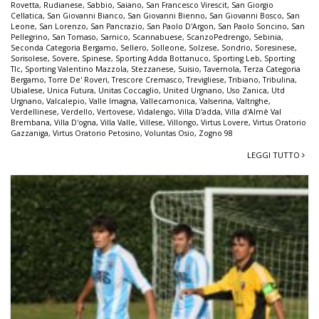
Rovetta
,
Rudianese
,
Sabbio
,
Saiano
,
San Francesco Virescit
,
San Giorgio
Cellatica
,
San Giovanni Bianco
,
San Giovanni Bienno
,
San Giovanni Bosco
,
San
Leone
,
San Lorenzo
,
San Pancrazio
,
San Paolo D'Argon
,
San Paolo Soncino
,
San
Pellegrino
,
San Tomaso
,
Sarnico
,
Scannabuese
,
ScanzoPedrengo
,
Sebinia
,
Seconda Categoria Bergamo
,
Sellero
,
Solleone
,
Solzese
,
Sondrio
,
Soresinese
,
Sorisolese
,
Sovere
,
Spinese
,
Sporting Adda Bottanuco
,
Sporting Leb
,
Sporting
Tlc
,
Sporting Valentino Mazzola
,
Stezzanese
,
Suisio
,
Tavernola
,
Terza Categoria
Bergamo
,
Torre De' Roveri
,
Trescore Cremasco
,
Trevigliese
,
Tribiano
,
Tribulina
,
Ubialese
,
Unica Futura
,
Unitas Coccaglio
,
United Urgnano
,
Uso Zanica
,
Utd
Urgnano
,
Valcalepio
,
Valle Imagna
,
Vallecamonica
,
Valserina
,
Valtrighe
,
Verdellinese
,
Verdello
,
Vertovese
,
Vidalengo
,
Villa D'adda
,
Villa d'Almè Val
Brembana
,
Villa D'ogna
,
Villa Valle
,
Villese
,
Villongo
,
Virtus Lovere
,
Virtus Oratorio
Gazzaniga
,
Virtus Oratorio Petosino
,
Voluntas Osio
,
Zogno 98
LEGGI TUTTO