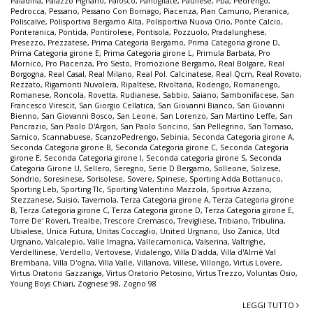
Paladina
,
Palazzo Pignano
,
Palosco
,
Pantigliate
,
Paullese
,
Pba
,
Pedrengo
,
Pedrocca
,
Pessano
,
Pessano Con Bornago
,
Piacenza
,
Pian Camuno
,
Pieranica
,
Poliscalve
,
Polisportiva Bergamo Alta
,
Polisportiva Nuova Orio
,
Ponte Calcio
,
Ponteranica
,
Pontida
,
Pontirolese
,
Pontisola
,
Pozzuolo
,
Pradalunghese
,
Presezzo
,
Prezzatese
,
Prima Categoria Bergamo
,
Prima Categoria girone D
,
Prima Categoria girone E
,
Prima Categoria girone L
,
Primula Barbata
,
Pro
Mornico
,
Pro Piacenza
,
Pro Sesto
,
Promozione Bergamo
,
Real Bolgare
,
Real
Borgogna
,
Real Casal
,
Real Milano
,
Real Pol. Calcinatese
,
Real Qcm
,
Real Rovato
,
Rezzato
,
Rigamonti Nuvolera
,
Ripaltese
,
Rivoltana
,
Rodengo
,
Romanengo
,
Romanese
,
Roncola
,
Rovetta
,
Rudianese
,
Sabbio
,
Saiano
,
Sambonifacese
,
San
Francesco Virescit
,
San Giorgio Cellatica
,
San Giovanni Bianco
,
San Giovanni
Bienno
,
San Giovanni Bosco
,
San Leone
,
San Lorenzo
,
San Martino Leffe
,
San
Pancrazio
,
San Paolo D'Argon
,
San Paolo Soncino
,
San Pellegrino
,
San Tomaso
,
Sarnico
,
Scannabuese
,
ScanzoPedrengo
,
Sebinia
,
Seconda Categoria girone A
,
Seconda Categoria girone B
,
Seconda Categoria girone C
,
Seconda Categoria
girone E
,
Seconda Categoria girone I
,
Seconda categoria girone S
,
Seconda
Categoria Girone U
,
Sellero
,
Seregno
,
Serie D Bergamo
,
Solleone
,
Solzese
,
Sondrio
,
Soresinese
,
Sorisolese
,
Sovere
,
Spinese
,
Sporting Adda Bottanuco
,
Sporting Leb
,
Sporting Tlc
,
Sporting Valentino Mazzola
,
Sportiva Azzano
,
Stezzanese
,
Suisio
,
Tavernola
,
Terza Categoria girone A
,
Terza Categoria girone
B
,
Terza Categoria girone C
,
Terza Categoria girone D
,
Terza Categoria girone E
,
Torre De' Roveri
,
Trealbe
,
Trescore Cremasco
,
Trevigliese
,
Tribiano
,
Tribulina
,
Ubialese
,
Unica Futura
,
Unitas Coccaglio
,
United Urgnano
,
Uso Zanica
,
Utd
Urgnano
,
Valcalepio
,
Valle Imagna
,
Vallecamonica
,
Valserina
,
Valtrighe
,
Verdellinese
,
Verdello
,
Vertovese
,
Vidalengo
,
Villa D'adda
,
Villa d'Almè Val
Brembana
,
Villa D'ogna
,
Villa Valle
,
Villanova
,
Villese
,
Villongo
,
Virtus Lovere
,
Virtus Oratorio Gazzaniga
,
Virtus Oratorio Petosino
,
Virtus Trezzo
,
Voluntas Osio
,
Young Boys Chiari
,
Zognese 98
,
Zogno 98
LEGGI TUTTO