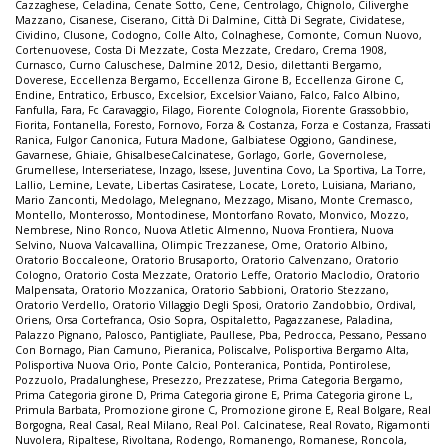
Cazzaghese
,
Celadina
,
Cenate Sotto
,
Cene
,
Centrolago
,
Chignolo
,
Ciliverghe
Mazzano
,
Cisanese
,
Ciserano
,
Città Di Dalmine
,
Città Di Segrate
,
Cividatese
,
Cividino
,
Clusone
,
Codogno
,
Colle Alto
,
Colnaghese
,
Comonte
,
Comun Nuovo
,
Cortenuovese
,
Costa Di Mezzate
,
Costa Mezzate
,
Credaro
,
Crema 1908
,
Curnasco
,
Curno Caluschese
,
Dalmine 2012
,
Desio
,
dilettanti Bergamo
,
Doverese
,
Eccellenza Bergamo
,
Eccellenza Girone B
,
Eccellenza Girone C
,
Endine
,
Entratico
,
Erbusco
,
Excelsior
,
Excelsior Vaiano
,
Falco
,
Falco Albino
,
Fanfulla
,
Fara
,
Fc Caravaggio
,
Filago
,
Fiorente Colognola
,
Fiorente Grassobbio
,
Fiorita
,
Fontanella
,
Foresto
,
Fornovo
,
Forza & Costanza
,
Forza e Costanza
,
Frassati
Ranica
,
Fulgor Canonica
,
Futura Madone
,
Galbiatese Oggiono
,
Gandinese
,
Gavarnese
,
Ghiaie
,
GhisalbeseCalcinatese
,
Gorlago
,
Gorle
,
Governolese
,
Grumellese
,
Interseriatese
,
Inzago
,
Issese
,
Juventina Covo
,
La Sportiva
,
La Torre
,
Lallio
,
Lemine
,
Levate
,
Libertas Casiratese
,
Locate
,
Loreto
,
Luisiana
,
Mariano
,
Mario Zanconti
,
Medolago
,
Melegnano
,
Mezzago
,
Misano
,
Monte Cremasco
,
Montello
,
Monterosso
,
Montodinese
,
Montorfano Rovato
,
Monvico
,
Mozzo
,
Nembrese
,
Nino Ronco
,
Nuova Atletic Almenno
,
Nuova Frontiera
,
Nuova
Selvino
,
Nuova Valcavallina
,
Olimpic Trezzanese
,
Ome
,
Oratorio Albino
,
Oratorio Boccaleone
,
Oratorio Brusaporto
,
Oratorio Calvenzano
,
Oratorio
Cologno
,
Oratorio Costa Mezzate
,
Oratorio Leffe
,
Oratorio Maclodio
,
Oratorio
Malpensata
,
Oratorio Mozzanica
,
Oratorio Sabbioni
,
Oratorio Stezzano
,
Oratorio Verdello
,
Oratorio Villaggio Degli Sposi
,
Oratorio Zandobbio
,
Ordival
,
Oriens
,
Orsa Cortefranca
,
Osio Sopra
,
Ospitaletto
,
Pagazzanese
,
Paladina
,
Palazzo Pignano
,
Palosco
,
Pantigliate
,
Paullese
,
Pba
,
Pedrocca
,
Pessano
,
Pessano
Con Bornago
,
Pian Camuno
,
Pieranica
,
Poliscalve
,
Polisportiva Bergamo Alta
,
Polisportiva Nuova Orio
,
Ponte Calcio
,
Ponteranica
,
Pontida
,
Pontirolese
,
Pozzuolo
,
Pradalunghese
,
Presezzo
,
Prezzatese
,
Prima Categoria Bergamo
,
Prima Categoria girone D
,
Prima Categoria girone E
,
Prima Categoria girone L
,
Primula Barbata
,
Promozione girone C
,
Promozione girone E
,
Real Bolgare
,
Real
Borgogna
,
Real Casal
,
Real Milano
,
Real Pol. Calcinatese
,
Real Rovato
,
Rigamonti
Nuvolera
,
Ripaltese
,
Rivoltana
,
Rodengo
,
Romanengo
,
Romanese
,
Roncola
,