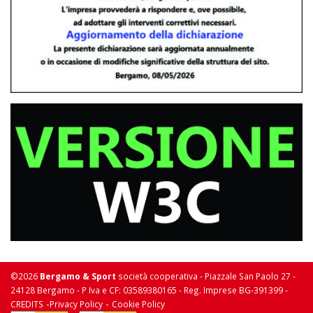
©2026
Bergamo & Sport
società cooperativa - Piazzale San Paolo 27 -
24128 Bergamo - P Iva e CF: 03589380165 - Reg. Imprese BG-391399 -
-
-
CREDITS
Privacy Policy
Cookie Policy