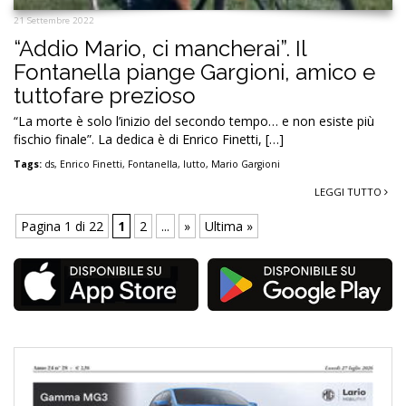
21 Settembre 2022
“Addio Mario, ci mancherai”. Il
Fontanella piange Gargioni, amico e
tuttofare prezioso
“La morte è solo l’inizio del secondo tempo… e non esiste più
fischio finale”. La dedica è di Enrico Finetti, […]
Tags:
ds
,
Enrico Finetti
,
Fontanella
,
lutto
,
Mario Gargioni
LEGGI TUTTO
Pagina 1 di 22
1
2
...
»
Ultima »