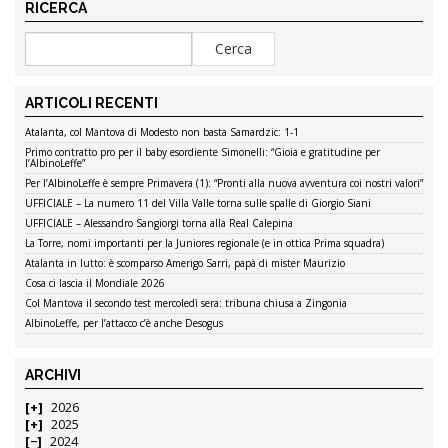
RICERCA
ARTICOLI RECENTI
Atalanta, col Mantova di Modesto non basta Samardzic: 1-1
Primo contratto pro per il baby esordiente Simonelli: “Gioia e gratitudine per
l’AlbinoLeffe”
Per l’AlbinoLeffe è sempre Primavera (1): “Pronti alla nuova avventura coi nostri valori”
UFFICIALE – La numero 11 del Villa Valle torna sulle spalle di Giorgio Siani
UFFICIALE – Alessandro Sangiorgi torna alla Real Calepina
La Torre, nomi importanti per la Juniores regionale (e in ottica Prima squadra)
Atalanta in lutto: è scomparso Amerigo Sarri, papà di mister Maurizio
Cosa ci lascia il Mondiale 2026
Col Mantova il secondo test mercoledì sera: tribuna chiusa a Zingonia
AlbinoLeffe, per l’attacco c’è anche Desogus
ARCHIVI
2026
2025
2024