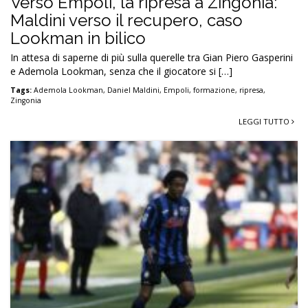
Verso Empoli, la ripresa a Zingonia:
Maldini verso il recupero, caso
Lookman in bilico
In attesa di saperne di più sulla querelle tra Gian Piero Gasperini
e Ademola Lookman, senza che il giocatore si […]
Tags:
Ademola Lookman
,
Daniel Maldini
,
Empoli
,
formazione
,
ripresa
,
Zingonia
LEGGI TUTTO