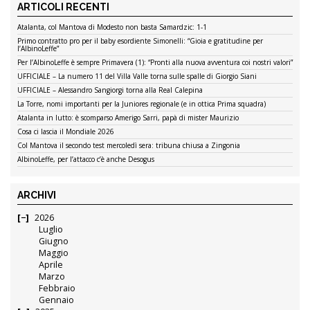
ARTICOLI RECENTI
Atalanta, col Mantova di Modesto non basta Samardzic: 1-1
Primo contratto pro per il baby esordiente Simonelli: “Gioia e gratitudine per
l’AlbinoLeffe”
Per l’AlbinoLeffe è sempre Primavera (1): “Pronti alla nuova avventura coi nostri valori”
UFFICIALE – La numero 11 del Villa Valle torna sulle spalle di Giorgio Siani
UFFICIALE – Alessandro Sangiorgi torna alla Real Calepina
La Torre, nomi importanti per la Juniores regionale (e in ottica Prima squadra)
Atalanta in lutto: è scomparso Amerigo Sarri, papà di mister Maurizio
Cosa ci lascia il Mondiale 2026
Col Mantova il secondo test mercoledì sera: tribuna chiusa a Zingonia
AlbinoLeffe, per l’attacco c’è anche Desogus
ARCHIVI
2026
Luglio
Giugno
Maggio
Aprile
Marzo
Febbraio
Gennaio