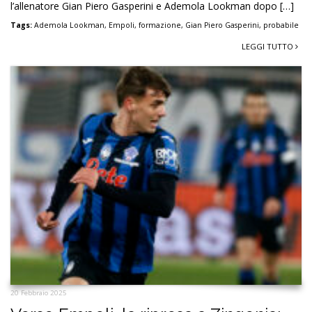
l’allenatore Gian Piero Gasperini e Ademola Lookman dopo […]
Tags:
Ademola Lookman
,
Empoli
,
formazione
,
Gian Piero Gasperini
,
probabile
LEGGI TUTTO
20 Febbraio 2025