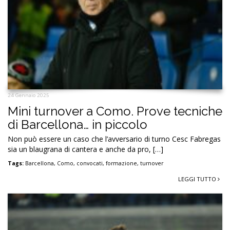
24 Gennaio 2025
Mini turnover a Como. Prove tecniche
di Barcellona… in piccolo
Non può essere un caso che l’avversario di turno Cesc Fabregas
sia un blaugrana di cantera e anche da pro, […]
Tags:
Barcellona
,
Como
,
convocati
,
formazione
,
turnover
LEGGI TUTTO