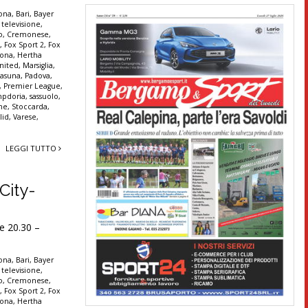
lona
,
Bari
,
Bayer
 televisione
,
o
,
Cremonese
,
t
,
Fox Sport 2
,
Fox
rona
,
Hertha
nited
,
Marsiglia
,
asuna
,
Padova
,
,
Premier League
,
pdoria
,
sassuolo
,
nne
,
Stoccarda
,
lid
,
Varese
,
LEGGI TUTTO
City-
e 20.30 –
lona
,
Bari
,
Bayer
 televisione
,
o
,
Cremonese
,
t
,
Fox Sport 2
,
Fox
rona
,
Hertha