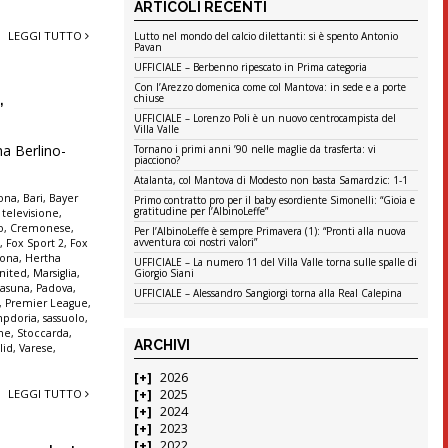
ARTICOLI RECENTI
LEGGI TUTTO
Lutto nel mondo del calcio dilettanti: si è spento Antonio
Pavan
UFFICIALE – Berbenno ripescato in Prima categoria
Con l’Arezzo domenica come col Mantova: in sede e a porte
,
chiuse
UFFICIALE – Lorenzo Poli è un nuovo centrocampista del
Villa Valle
a Berlino-
Tornano i primi anni ’90 nelle maglie da trasferta: vi
piacciono?
Atalanta, col Mantova di Modesto non basta Samardzic: 1-1
lona
,
Bari
,
Bayer
Primo contratto pro per il baby esordiente Simonelli: “Gioia e
gratitudine per l’AlbinoLeffe”
 televisione
,
o
,
Cremonese
,
Per l’AlbinoLeffe è sempre Primavera (1): “Pronti alla nuova
avventura coi nostri valori”
t
,
Fox Sport 2
,
Fox
rona
,
Hertha
UFFICIALE – La numero 11 del Villa Valle torna sulle spalle di
nited
,
Marsiglia
,
Giorgio Siani
asuna
,
Padova
,
UFFICIALE – Alessandro Sangiorgi torna alla Real Calepina
,
Premier League
,
pdoria
,
sassuolo
,
nne
,
Stoccarda
,
ARCHIVI
lid
,
Varese
,
2026
LEGGI TUTTO
2025
2024
2023
2022