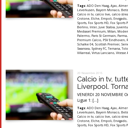
Tags:
ADO Den Haag
,
Ajax
,
Almer
Leverkusen
,
Bayern Monaco
,
Betis
Calcio in tv
,
calcio live
,
calcio str
Crotone
,
Elche
,
Empoli
,
Envigado
Sports
,
Fox Sports HD
,
Fox Sports P
Berlino
,
Inter
,
Juve Stabia
,
Juventu
Mediaset Premium
,
Milan
,
Moden
Palermo
,
Paris St Germain
,
Parma
Premium Calcio
,
PSV Eindhoven
,
Schalke 04
,
Scottish Premier
,
Seri
Swansea
,
Sydney FC
,
Ternana
,
Tolo
Villarreal
,
Virtus Lanciano
,
Vitesse
20 Novembre 2015
Calcio in tv, tu
Liverpool. Torn
VENERDI 20 NOVEMBRE Ore 20
Ligue 1: […]
Tags:
ADO Den Haag
,
Ajax
,
Almer
Leverkusen
,
Bayern Monaco
,
Betis
Calcio in tv
,
calcio live
,
calcio str
Crotone
,
Elche
,
Empoli
,
Envigado
Sports
,
Fox Sports HD
,
Fox Sports P