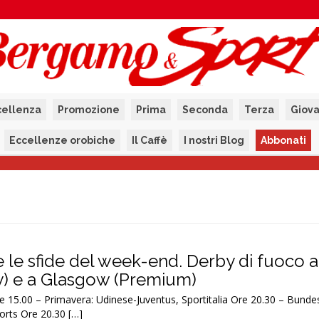
cellenza
Promozione
Prima
Seconda
Terza
Giova
Eccellenze orobiche
Il Caffè
I nostri Blog
Abbonati
tte le sfide del week-end. Derby di fuoco a
y) e a Glasgow (Premium)
.00 – Primavera: Udinese-Juventus, Sportitalia Ore 20.30 – Bundes
rts Ore 20.30 […]