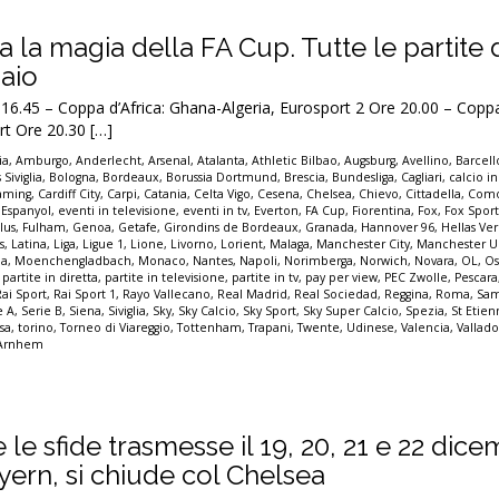
na la magia della FA Cup. Tutte le partite 
naio
45 – Coppa d’Africa: Ghana-Algeria, Eurosport 2 Ore 20.00 – Coppa 
rt Ore 20.30 […]
ia
,
Amburgo
,
Anderlecht
,
Arsenal
,
Atalanta
,
Athletic Bilbao
,
Augsburg
,
Avellino
,
Barcel
 Siviglia
,
Bologna
,
Bordeaux
,
Borussia Dortmund
,
Brescia
,
Bundesliga
,
Cagliari
,
calcio in
eaming
,
Cardiff City
,
Carpi
,
Catania
,
Celta Vigo
,
Cesena
,
Chelsea
,
Chievo
,
Cittadella
,
Com
,
Espanyol
,
eventi in televisione
,
eventi in tv
,
Everton
,
FA Cup
,
Fiorentina
,
Fox
,
Fox Spor
lus
,
Fulham
,
Genoa
,
Getafe
,
Girondins de Bordeaux
,
Granada
,
Hannover 96
,
Hellas Ve
s
,
Latina
,
Liga
,
Ligue 1
,
Lione
,
Livorno
,
Lorient
,
Malaga
,
Manchester City
,
Manchester U
a
,
Moenchengladbach
,
Monaco
,
Nantes
,
Napoli
,
Norimberga
,
Norwich
,
Novara
,
OL
,
Os
,
partite in diretta
,
partite in televisione
,
partite in tv
,
pay per view
,
PEC Zwolle
,
Pescara
Rai Sport
,
Rai Sport 1
,
Rayo Vallecano
,
Real Madrid
,
Real Sociedad
,
Reggina
,
Roma
,
Sam
e A
,
Serie B
,
Siena
,
Siviglia
,
Sky
,
Sky Calcio
,
Sky Sport
,
Sky Super Calcio
,
Spezia
,
St Etie
sa
,
torino
,
Torneo di Viareggio
,
Tottenham
,
Trapani
,
Twente
,
Udinese
,
Valencia
,
Vallado
 Arnhem
te le sfide trasmesse il 19, 20, 21 e 22 dice
yern, si chiude col Chelsea