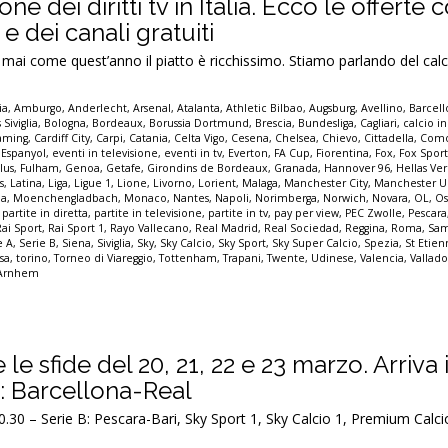
ione dei diritti tv in Italia. Ecco le offert
e dei canali gratuiti
mai come quest’anno il piatto è ricchissimo. Stiamo parlando del calci
ia
,
Amburgo
,
Anderlecht
,
Arsenal
,
Atalanta
,
Athletic Bilbao
,
Augsburg
,
Avellino
,
Barcel
 Siviglia
,
Bologna
,
Bordeaux
,
Borussia Dortmund
,
Brescia
,
Bundesliga
,
Cagliari
,
calcio in
eaming
,
Cardiff City
,
Carpi
,
Catania
,
Celta Vigo
,
Cesena
,
Chelsea
,
Chievo
,
Cittadella
,
Com
,
Espanyol
,
eventi in televisione
,
eventi in tv
,
Everton
,
FA Cup
,
Fiorentina
,
Fox
,
Fox Spor
lus
,
Fulham
,
Genoa
,
Getafe
,
Girondins de Bordeaux
,
Granada
,
Hannover 96
,
Hellas Ve
s
,
Latina
,
Liga
,
Ligue 1
,
Lione
,
Livorno
,
Lorient
,
Malaga
,
Manchester City
,
Manchester U
a
,
Moenchengladbach
,
Monaco
,
Nantes
,
Napoli
,
Norimberga
,
Norwich
,
Novara
,
OL
,
Os
,
partite in diretta
,
partite in televisione
,
partite in tv
,
pay per view
,
PEC Zwolle
,
Pescara
Rai Sport
,
Rai Sport 1
,
Rayo Vallecano
,
Real Madrid
,
Real Sociedad
,
Reggina
,
Roma
,
Sam
e A
,
Serie B
,
Siena
,
Siviglia
,
Sky
,
Sky Calcio
,
Sky Sport
,
Sky Super Calcio
,
Spezia
,
St Etie
sa
,
torino
,
Torneo di Viareggio
,
Tottenham
,
Trapani
,
Twente
,
Udinese
,
Valencia
,
Vallado
 Arnhem
e le sfide del 20, 21, 22 e 23 marzo. Arriva i
: Barcellona-Real
0 – Serie B: Pescara-Bari, Sky Sport 1, Sky Calcio 1, Premium Calci