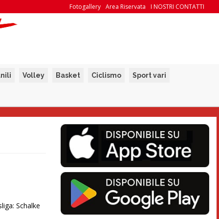
Fotogallery
Area Riservata
I NOSTRI CONTATTI
nili
Volley
Basket
Ciclismo
Sport vari
liga: Schalke