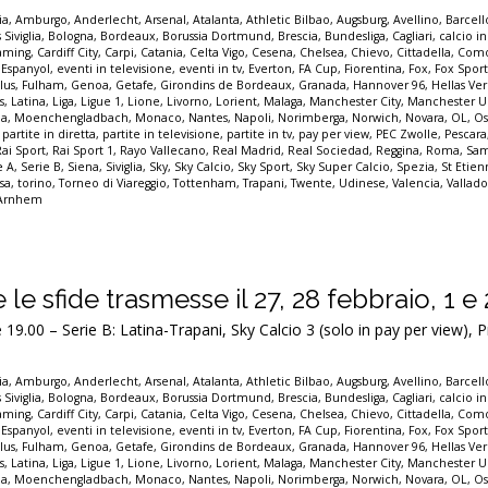
ia
,
Amburgo
,
Anderlecht
,
Arsenal
,
Atalanta
,
Athletic Bilbao
,
Augsburg
,
Avellino
,
Barcel
 Siviglia
,
Bologna
,
Bordeaux
,
Borussia Dortmund
,
Brescia
,
Bundesliga
,
Cagliari
,
calcio in
eaming
,
Cardiff City
,
Carpi
,
Catania
,
Celta Vigo
,
Cesena
,
Chelsea
,
Chievo
,
Cittadella
,
Com
,
Espanyol
,
eventi in televisione
,
eventi in tv
,
Everton
,
FA Cup
,
Fiorentina
,
Fox
,
Fox Spor
lus
,
Fulham
,
Genoa
,
Getafe
,
Girondins de Bordeaux
,
Granada
,
Hannover 96
,
Hellas Ve
s
,
Latina
,
Liga
,
Ligue 1
,
Lione
,
Livorno
,
Lorient
,
Malaga
,
Manchester City
,
Manchester U
a
,
Moenchengladbach
,
Monaco
,
Nantes
,
Napoli
,
Norimberga
,
Norwich
,
Novara
,
OL
,
Os
,
partite in diretta
,
partite in televisione
,
partite in tv
,
pay per view
,
PEC Zwolle
,
Pescara
Rai Sport
,
Rai Sport 1
,
Rayo Vallecano
,
Real Madrid
,
Real Sociedad
,
Reggina
,
Roma
,
Sam
e A
,
Serie B
,
Siena
,
Siviglia
,
Sky
,
Sky Calcio
,
Sky Sport
,
Sky Super Calcio
,
Spezia
,
St Etie
sa
,
torino
,
Torneo di Viareggio
,
Tottenham
,
Trapani
,
Twente
,
Udinese
,
Valencia
,
Vallado
 Arnhem
te le sfide trasmesse il 27, 28 febbraio, 1 
.00 – Serie B: Latina-Trapani, Sky Calcio 3 (solo in pay per view), 
ia
,
Amburgo
,
Anderlecht
,
Arsenal
,
Atalanta
,
Athletic Bilbao
,
Augsburg
,
Avellino
,
Barcel
 Siviglia
,
Bologna
,
Bordeaux
,
Borussia Dortmund
,
Brescia
,
Bundesliga
,
Cagliari
,
calcio in
eaming
,
Cardiff City
,
Carpi
,
Catania
,
Celta Vigo
,
Cesena
,
Chelsea
,
Chievo
,
Cittadella
,
Com
,
Espanyol
,
eventi in televisione
,
eventi in tv
,
Everton
,
FA Cup
,
Fiorentina
,
Fox
,
Fox Spor
lus
,
Fulham
,
Genoa
,
Getafe
,
Girondins de Bordeaux
,
Granada
,
Hannover 96
,
Hellas Ve
s
,
Latina
,
Liga
,
Ligue 1
,
Lione
,
Livorno
,
Lorient
,
Malaga
,
Manchester City
,
Manchester U
a
,
Moenchengladbach
,
Monaco
,
Nantes
,
Napoli
,
Norimberga
,
Norwich
,
Novara
,
OL
,
Os