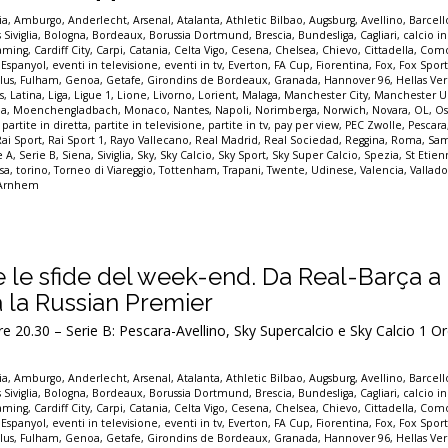
ia
,
Amburgo
,
Anderlecht
,
Arsenal
,
Atalanta
,
Athletic Bilbao
,
Augsburg
,
Avellino
,
Barcel
 Siviglia
,
Bologna
,
Bordeaux
,
Borussia Dortmund
,
Brescia
,
Bundesliga
,
Cagliari
,
calcio in
eaming
,
Cardiff City
,
Carpi
,
Catania
,
Celta Vigo
,
Cesena
,
Chelsea
,
Chievo
,
Cittadella
,
Com
,
Espanyol
,
eventi in televisione
,
eventi in tv
,
Everton
,
FA Cup
,
Fiorentina
,
Fox
,
Fox Spor
lus
,
Fulham
,
Genoa
,
Getafe
,
Girondins de Bordeaux
,
Granada
,
Hannover 96
,
Hellas Ve
s
,
Latina
,
Liga
,
Ligue 1
,
Lione
,
Livorno
,
Lorient
,
Malaga
,
Manchester City
,
Manchester U
a
,
Moenchengladbach
,
Monaco
,
Nantes
,
Napoli
,
Norimberga
,
Norwich
,
Novara
,
OL
,
Os
,
partite in diretta
,
partite in televisione
,
partite in tv
,
pay per view
,
PEC Zwolle
,
Pescara
Rai Sport
,
Rai Sport 1
,
Rayo Vallecano
,
Real Madrid
,
Real Sociedad
,
Reggina
,
Roma
,
Sam
e A
,
Serie B
,
Siena
,
Siviglia
,
Sky
,
Sky Calcio
,
Sky Sport
,
Sky Super Calcio
,
Spezia
,
St Etie
sa
,
torino
,
Torneo di Viareggio
,
Tottenham
,
Trapani
,
Twente
,
Udinese
,
Valencia
,
Vallado
 Arnhem
tte le sfide del week-end. Da Real-Barça a 
a la Russian Premier
.30 – Serie B: Pescara-Avellino, Sky Supercalcio e Sky Calcio 1 Or
ia
,
Amburgo
,
Anderlecht
,
Arsenal
,
Atalanta
,
Athletic Bilbao
,
Augsburg
,
Avellino
,
Barcel
 Siviglia
,
Bologna
,
Bordeaux
,
Borussia Dortmund
,
Brescia
,
Bundesliga
,
Cagliari
,
calcio in
eaming
,
Cardiff City
,
Carpi
,
Catania
,
Celta Vigo
,
Cesena
,
Chelsea
,
Chievo
,
Cittadella
,
Com
,
Espanyol
,
eventi in televisione
,
eventi in tv
,
Everton
,
FA Cup
,
Fiorentina
,
Fox
,
Fox Spor
lus
,
Fulham
,
Genoa
,
Getafe
,
Girondins de Bordeaux
,
Granada
,
Hannover 96
,
Hellas Ve