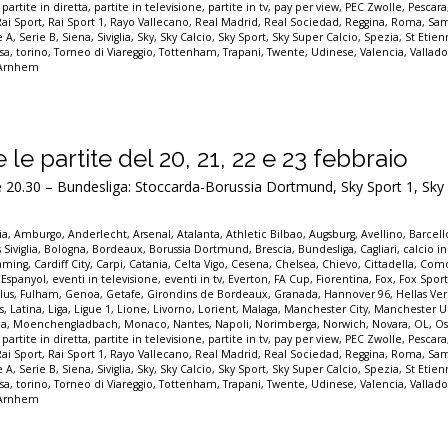
,
partite in diretta
,
partite in televisione
,
partite in tv
,
pay per view
,
PEC Zwolle
,
Pescara
Rai Sport
,
Rai Sport 1
,
Rayo Vallecano
,
Real Madrid
,
Real Sociedad
,
Reggina
,
Roma
,
Sam
e A
,
Serie B
,
Siena
,
Siviglia
,
Sky
,
Sky Calcio
,
Sky Sport
,
Sky Super Calcio
,
Spezia
,
St Etie
sa
,
torino
,
Torneo di Viareggio
,
Tottenham
,
Trapani
,
Twente
,
Udinese
,
Valencia
,
Vallado
 Arnhem
te le partite del 20, 21, 22 e 23 febbraio
0.30 – Bundesliga: Stoccarda-Borussia Dortmund, Sky Sport 1, Sky 
ia
,
Amburgo
,
Anderlecht
,
Arsenal
,
Atalanta
,
Athletic Bilbao
,
Augsburg
,
Avellino
,
Barcel
 Siviglia
,
Bologna
,
Bordeaux
,
Borussia Dortmund
,
Brescia
,
Bundesliga
,
Cagliari
,
calcio in
eaming
,
Cardiff City
,
Carpi
,
Catania
,
Celta Vigo
,
Cesena
,
Chelsea
,
Chievo
,
Cittadella
,
Com
,
Espanyol
,
eventi in televisione
,
eventi in tv
,
Everton
,
FA Cup
,
Fiorentina
,
Fox
,
Fox Spor
lus
,
Fulham
,
Genoa
,
Getafe
,
Girondins de Bordeaux
,
Granada
,
Hannover 96
,
Hellas Ve
s
,
Latina
,
Liga
,
Ligue 1
,
Lione
,
Livorno
,
Lorient
,
Malaga
,
Manchester City
,
Manchester U
a
,
Moenchengladbach
,
Monaco
,
Nantes
,
Napoli
,
Norimberga
,
Norwich
,
Novara
,
OL
,
Os
,
partite in diretta
,
partite in televisione
,
partite in tv
,
pay per view
,
PEC Zwolle
,
Pescara
Rai Sport
,
Rai Sport 1
,
Rayo Vallecano
,
Real Madrid
,
Real Sociedad
,
Reggina
,
Roma
,
Sam
e A
,
Serie B
,
Siena
,
Siviglia
,
Sky
,
Sky Calcio
,
Sky Sport
,
Sky Super Calcio
,
Spezia
,
St Etie
sa
,
torino
,
Torneo di Viareggio
,
Tottenham
,
Trapani
,
Twente
,
Udinese
,
Valencia
,
Vallado
 Arnhem