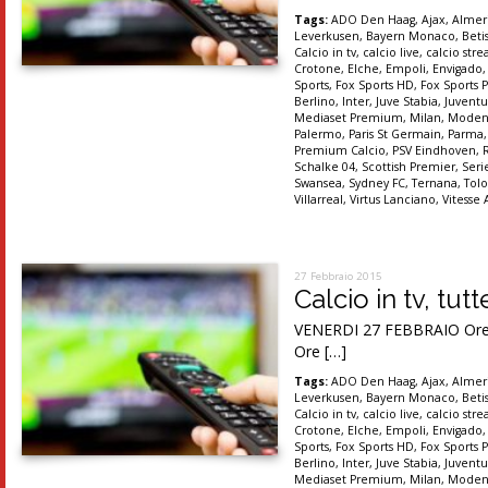
Tags:
ADO Den Haag
,
Ajax
,
Almer
Leverkusen
,
Bayern Monaco
,
Betis
Calcio in tv
,
calcio live
,
calcio str
Crotone
,
Elche
,
Empoli
,
Envigado
Sports
,
Fox Sports HD
,
Fox Sports P
Berlino
,
Inter
,
Juve Stabia
,
Juventu
Mediaset Premium
,
Milan
,
Moden
Palermo
,
Paris St Germain
,
Parma
Premium Calcio
,
PSV Eindhoven
,
Schalke 04
,
Scottish Premier
,
Seri
Swansea
,
Sydney FC
,
Ternana
,
Tolo
Villarreal
,
Virtus Lanciano
,
Vitesse
27 Febbraio 2015
Calcio in tv, tut
VENERDI 27 FEBBRAIO Ore 19
Ore […]
Tags:
ADO Den Haag
,
Ajax
,
Almer
Leverkusen
,
Bayern Monaco
,
Betis
Calcio in tv
,
calcio live
,
calcio str
Crotone
,
Elche
,
Empoli
,
Envigado
Sports
,
Fox Sports HD
,
Fox Sports P
Berlino
,
Inter
,
Juve Stabia
,
Juventu
Mediaset Premium
,
Milan
,
Moden