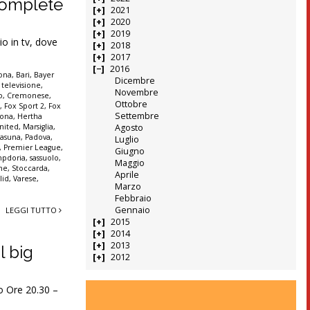
e complete
2021
2020
2019
o in tv, dove
2018
2017
2016
lona
,
Bari
,
Bayer
Dicembre
 televisione
,
Novembre
o
,
Cremonese
,
Ottobre
t
,
Fox Sport 2
,
Fox
Settembre
rona
,
Hertha
nited
,
Marsiglia
,
Agosto
asuna
,
Padova
,
Luglio
,
Premier League
,
Giugno
pdoria
,
sassuolo
,
Maggio
nne
,
Stoccarda
,
Aprile
lid
,
Varese
,
Marzo
Febbraio
Gennaio
LEGGI TUTTO
2015
2014
2013
l big
2012
o Ore 20.30 –