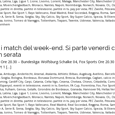
s
,
Latina
,
Liga
,
Ligue 1
,
Lione
,
Livorno
,
Lorient
,
Malaga
,
Manchester City
,
Manchester U
a
,
Moenchengladbach
,
Monaco
,
Nantes
,
Napoli
,
Norimberga
,
Norwich
,
Novara
,
OL
,
Os
,
partite in diretta
,
partite in televisione
,
partite in tv
,
pay per view
,
PEC Zwolle
,
Pescara
Rai Sport
,
Rai Sport 1
,
Rayo Vallecano
,
Real Madrid
,
Real Sociedad
,
Reggina
,
Roma
,
Sam
e A
,
Serie B
,
Siena
,
Siviglia
,
Sky
,
Sky Calcio
,
Sky Sport
,
Sky Super Calcio
,
Spezia
,
St Etie
sa
,
torino
,
Torneo di Viareggio
,
Tottenham
,
Trapani
,
Twente
,
Udinese
,
Valencia
,
Vallado
 Arnhem
tti i match del week-end. Si parte venerdì 
n serata
e 20.30 – Bundesliga: Wolfsburg-Schalke 04, Fox Sports Ore 20.30 
rt 1 […]
ia
,
Amburgo
,
Anderlecht
,
Arsenal
,
Atalanta
,
Athletic Bilbao
,
Augsburg
,
Avellino
,
Barcel
 Siviglia
,
Bologna
,
Bordeaux
,
Borussia Dortmund
,
Brescia
,
Bundesliga
,
Cagliari
,
calcio in
eaming
,
Cardiff City
,
Carpi
,
Catania
,
Celta Vigo
,
Cesena
,
Chelsea
,
Chievo
,
Cittadella
,
Com
,
Espanyol
,
eventi in televisione
,
eventi in tv
,
Everton
,
FA Cup
,
Fiorentina
,
Fox
,
Fox Spor
lus
,
Fulham
,
Genoa
,
Getafe
,
Girondins de Bordeaux
,
Granada
,
Hannover 96
,
Hellas Ve
s
,
Latina
,
Liga
,
Ligue 1
,
Lione
,
Livorno
,
Lorient
,
Malaga
,
Manchester City
,
Manchester U
a
,
Moenchengladbach
,
Monaco
,
Nantes
,
Napoli
,
Norimberga
,
Norwich
,
Novara
,
OL
,
Os
,
partite in diretta
,
partite in televisione
,
partite in tv
,
pay per view
,
PEC Zwolle
,
Pescara
Rai Sport
,
Rai Sport 1
,
Rayo Vallecano
,
Real Madrid
,
Real Sociedad
,
Reggina
,
Roma
,
Sam
e A
,
Serie B
,
Siena
,
Siviglia
,
Sky
,
Sky Calcio
,
Sky Sport
,
Sky Super Calcio
,
Spezia
,
St Etie
sa
,
torino
,
Torneo di Viareggio
,
Tottenham
,
Trapani
,
Twente
,
Udinese
,
Valencia
,
Vallado