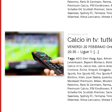
Palermo
,
Paris St Germain
,
Parma
Premium Calcio
,
PSV Eindhoven
,
Schalke 04
,
Scottish Premier
,
Seri
Swansea
,
Sydney FC
,
Ternana
,
Tolo
Villarreal
,
Virtus Lanciano
,
Vitesse
20 Febbraio 2015
Calcio in tv: tut
VENERDI 20 FEBBRAIO Ore 2
20.30 – Ligue 1: […]
Tags:
ADO Den Haag
,
Ajax
,
Almer
Leverkusen
,
Bayern Monaco
,
Betis
Calcio in tv
,
calcio live
,
calcio str
Crotone
,
Elche
,
Empoli
,
Envigado
Sports
,
Fox Sports HD
,
Fox Sports P
Berlino
,
Inter
,
Juve Stabia
,
Juventu
Mediaset Premium
,
Milan
,
Moden
Palermo
,
Paris St Germain
,
Parma
Premium Calcio
,
PSV Eindhoven
,
Schalke 04
,
Scottish Premier
,
Seri
Swansea
,
Sydney FC
,
Ternana
,
Tolo
Villarreal
,
Virtus Lanciano
,
Vitesse