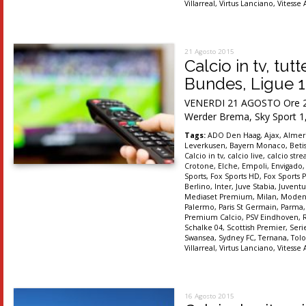
Villarreal
,
Virtus Lanciano
,
Vitesse
21 Agosto 2015
Calcio in tv, tu
Bundes, Ligue 
VENERDI 21 AGOSTO Ore 20.3
Werder Brema, Sky Sport 1,
Tags:
ADO Den Haag
,
Ajax
,
Almer
Leverkusen
,
Bayern Monaco
,
Betis
Calcio in tv
,
calcio live
,
calcio str
Crotone
,
Elche
,
Empoli
,
Envigado
Sports
,
Fox Sports HD
,
Fox Sports P
Berlino
,
Inter
,
Juve Stabia
,
Juventu
Mediaset Premium
,
Milan
,
Moden
Palermo
,
Paris St Germain
,
Parma
Premium Calcio
,
PSV Eindhoven
,
Schalke 04
,
Scottish Premier
,
Seri
Swansea
,
Sydney FC
,
Ternana
,
Tolo
Villarreal
,
Virtus Lanciano
,
Vitesse
16 Agosto 2015