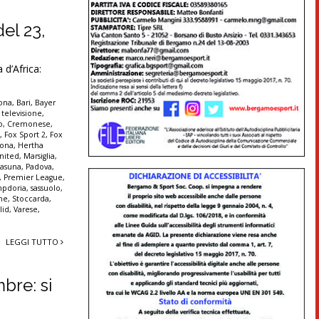
del 23,
d’Africa:
lona
,
Bari
,
Bayer
 televisione
,
o
,
Cremonese
,
t
,
Fox Sport 2
,
Fox
rona
,
Hertha
nited
,
Marsiglia
,
asuna
,
Padova
,
,
Premier League
,
pdoria
,
sassuolo
,
nne
,
Stoccarda
,
lid
,
Varese
,
LEGGI TUTTO
mbre: si