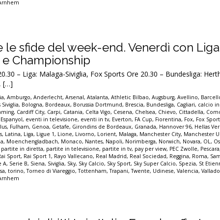
 Arnhem
tte le sfide del week-end. Venerdì con Liga
1 e Championship
0 – Liga: Malaga-Siviglia, Fox Sports Ore 20.30 – Bundesliga: Herth
 […]
ia
,
Amburgo
,
Anderlecht
,
Arsenal
,
Atalanta
,
Athletic Bilbao
,
Augsburg
,
Avellino
,
Barcel
 Siviglia
,
Bologna
,
Bordeaux
,
Borussia Dortmund
,
Brescia
,
Bundesliga
,
Cagliari
,
calcio in
eaming
,
Cardiff City
,
Carpi
,
Catania
,
Celta Vigo
,
Cesena
,
Chelsea
,
Chievo
,
Cittadella
,
Com
,
Espanyol
,
eventi in televisione
,
eventi in tv
,
Everton
,
FA Cup
,
Fiorentina
,
Fox
,
Fox Spor
lus
,
Fulham
,
Genoa
,
Getafe
,
Girondins de Bordeaux
,
Granada
,
Hannover 96
,
Hellas Ve
s
,
Latina
,
Liga
,
Ligue 1
,
Lione
,
Livorno
,
Lorient
,
Malaga
,
Manchester City
,
Manchester U
a
,
Moenchengladbach
,
Monaco
,
Nantes
,
Napoli
,
Norimberga
,
Norwich
,
Novara
,
OL
,
Os
,
partite in diretta
,
partite in televisione
,
partite in tv
,
pay per view
,
PEC Zwolle
,
Pescara
Rai Sport
,
Rai Sport 1
,
Rayo Vallecano
,
Real Madrid
,
Real Sociedad
,
Reggina
,
Roma
,
Sam
e A
,
Serie B
,
Siena
,
Siviglia
,
Sky
,
Sky Calcio
,
Sky Sport
,
Sky Super Calcio
,
Spezia
,
St Etie
sa
,
torino
,
Torneo di Viareggio
,
Tottenham
,
Trapani
,
Twente
,
Udinese
,
Valencia
,
Vallado
 Arnhem