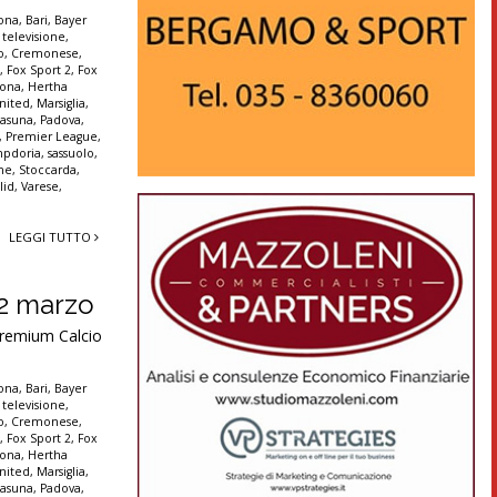
lona
,
Bari
,
Bayer
 televisione
,
o
,
Cremonese
,
t
,
Fox Sport 2
,
Fox
rona
,
Hertha
nited
,
Marsiglia
,
asuna
,
Padova
,
,
Premier League
,
pdoria
,
sassuolo
,
nne
,
Stoccarda
,
lid
,
Varese
,
LEGGI TUTTO
e 2 marzo
Premium Calcio
lona
,
Bari
,
Bayer
 televisione
,
o
,
Cremonese
,
t
,
Fox Sport 2
,
Fox
rona
,
Hertha
nited
,
Marsiglia
,
asuna
,
Padova
,