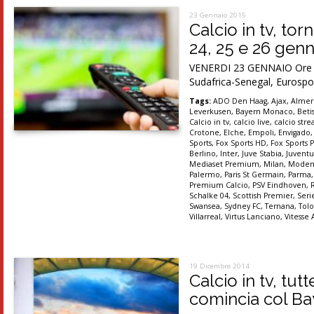
23 Gennaio 2015
Calcio in tv, tor
24, 25 e 26 gen
VENERDI 23 GENNAIO Ore 16.
Sudafrica-Senegal, Eurospo
Tags:
ADO Den Haag
,
Ajax
,
Almer
Leverkusen
,
Bayern Monaco
,
Betis
Calcio in tv
,
calcio live
,
calcio str
Crotone
,
Elche
,
Empoli
,
Envigado
Sports
,
Fox Sports HD
,
Fox Sports P
Berlino
,
Inter
,
Juve Stabia
,
Juventu
Mediaset Premium
,
Milan
,
Moden
Palermo
,
Paris St Germain
,
Parma
Premium Calcio
,
PSV Eindhoven
,
Schalke 04
,
Scottish Premier
,
Seri
Swansea
,
Sydney FC
,
Ternana
,
Tolo
Villarreal
,
Virtus Lanciano
,
Vitesse
19 Dicembre 2014
Calcio in tv, tut
comincia col Ba