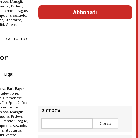
nited
,
Marsiglia
,
asuna
,
Padova
,
,
Premier League
,
Abbonati
pdoria
,
sassuolo
,
nne
,
Stoccarda
,
lid
,
Varese
,
LEGGI TUTTO
con
– Liga:
lona
,
Bari
,
Bayer
 televisione
,
o
,
Cremonese
,
t
,
Fox Sport 2
,
Fox
rona
,
Hertha
RICERCA
nited
,
Marsiglia
,
asuna
,
Padova
,
,
Premier League
,
pdoria
,
sassuolo
,
nne
,
Stoccarda
,
lid
,
Varese
,