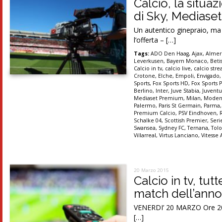
Calcio, la situaz
di Sky, Mediaset 
Un autentico ginepraio, ma 
l’offerta – […]
Tags:
ADO Den Haag
,
Ajax
,
Almer
Leverkusen
,
Bayern Monaco
,
Betis
Calcio in tv
,
calcio live
,
calcio str
Crotone
,
Elche
,
Empoli
,
Envigado
Sports
,
Fox Sports HD
,
Fox Sports P
Berlino
,
Inter
,
Juve Stabia
,
Juventu
Mediaset Premium
,
Milan
,
Moden
Palermo
,
Paris St Germain
,
Parma
Premium Calcio
,
PSV Eindhoven
,
Schalke 04
,
Scottish Premier
,
Seri
Swansea
,
Sydney FC
,
Ternana
,
Tolo
Villarreal
,
Virtus Lanciano
,
Vitesse
20 Marzo 2015
Calcio in tv, tutt
match dell’anno
VENERDI’ 20 MARZO Ore 20.3
[…]