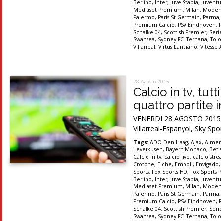
Berlino
,
Inter
,
Juve Stabia
,
Juventu
Mediaset Premium
,
Milan
,
Moden
Palermo
,
Paris St Germain
,
Parma
Premium Calcio
,
PSV Eindhoven
,
Schalke 04
,
Scottish Premier
,
Seri
Swansea
,
Sydney FC
,
Ternana
,
Tolo
Villarreal
,
Virtus Lanciano
,
Vitesse
28 Agosto 2015
Calcio in tv, tu
quattro partite i
VENERDI 28 AGOSTO 2015 Or
Villarreal-Espanyol, Sky Spo
Tags:
ADO Den Haag
,
Ajax
,
Almer
Leverkusen
,
Bayern Monaco
,
Betis
Calcio in tv
,
calcio live
,
calcio str
Crotone
,
Elche
,
Empoli
,
Envigado
Sports
,
Fox Sports HD
,
Fox Sports P
Berlino
,
Inter
,
Juve Stabia
,
Juventu
Mediaset Premium
,
Milan
,
Moden
Palermo
,
Paris St Germain
,
Parma
Premium Calcio
,
PSV Eindhoven
,
Schalke 04
,
Scottish Premier
,
Seri
Swansea
,
Sydney FC
,
Ternana
,
Tolo