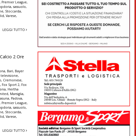
,
Premier League
,
pdoria
,
sassuolo
,
nne
,
Stoccarda
,
lid
,
Varese
,
LEGGI TUTTO
Calcio 2 Ore
lona
,
Bari
,
Bayer
 televisione
,
o
,
Cremonese
,
t
,
Fox Sport 2
,
Fox
rona
,
Hertha
nited
,
Marsiglia
,
asuna
,
Padova
,
,
Premier League
,
pdoria
,
sassuolo
,
nne
,
Stoccarda
,
lid
,
Varese
,
LEGGI TUTTO