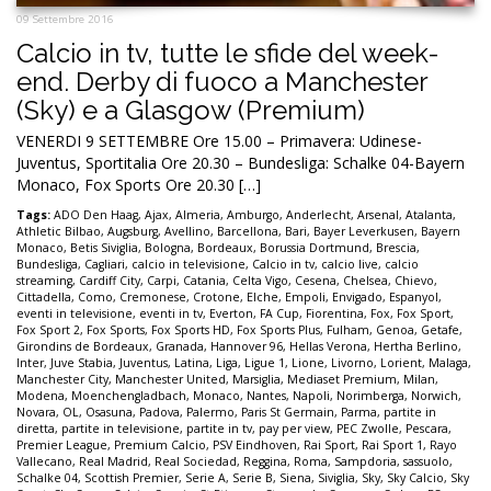
09 Settembre 2016
Calcio in tv, tutte le sfide del week-
end. Derby di fuoco a Manchester
(Sky) e a Glasgow (Premium)
VENERDI 9 SETTEMBRE Ore 15.00 – Primavera: Udinese-
Juventus, Sportitalia Ore 20.30 – Bundesliga: Schalke 04-Bayern
Monaco, Fox Sports Ore 20.30 […]
Tags:
ADO Den Haag
,
Ajax
,
Almeria
,
Amburgo
,
Anderlecht
,
Arsenal
,
Atalanta
,
Athletic Bilbao
,
Augsburg
,
Avellino
,
Barcellona
,
Bari
,
Bayer Leverkusen
,
Bayern
Monaco
,
Betis Siviglia
,
Bologna
,
Bordeaux
,
Borussia Dortmund
,
Brescia
,
Bundesliga
,
Cagliari
,
calcio in televisione
,
Calcio in tv
,
calcio live
,
calcio
streaming
,
Cardiff City
,
Carpi
,
Catania
,
Celta Vigo
,
Cesena
,
Chelsea
,
Chievo
,
Cittadella
,
Como
,
Cremonese
,
Crotone
,
Elche
,
Empoli
,
Envigado
,
Espanyol
,
eventi in televisione
,
eventi in tv
,
Everton
,
FA Cup
,
Fiorentina
,
Fox
,
Fox Sport
,
Fox Sport 2
,
Fox Sports
,
Fox Sports HD
,
Fox Sports Plus
,
Fulham
,
Genoa
,
Getafe
,
Girondins de Bordeaux
,
Granada
,
Hannover 96
,
Hellas Verona
,
Hertha Berlino
,
Inter
,
Juve Stabia
,
Juventus
,
Latina
,
Liga
,
Ligue 1
,
Lione
,
Livorno
,
Lorient
,
Malaga
,
Manchester City
,
Manchester United
,
Marsiglia
,
Mediaset Premium
,
Milan
,
Modena
,
Moenchengladbach
,
Monaco
,
Nantes
,
Napoli
,
Norimberga
,
Norwich
,
Novara
,
OL
,
Osasuna
,
Padova
,
Palermo
,
Paris St Germain
,
Parma
,
partite in
diretta
,
partite in televisione
,
partite in tv
,
pay per view
,
PEC Zwolle
,
Pescara
,
Premier League
,
Premium Calcio
,
PSV Eindhoven
,
Rai Sport
,
Rai Sport 1
,
Rayo
Vallecano
,
Real Madrid
,
Real Sociedad
,
Reggina
,
Roma
,
Sampdoria
,
sassuolo
,
Schalke 04
,
Scottish Premier
,
Serie A
,
Serie B
,
Siena
,
Siviglia
,
Sky
,
Sky Calcio
,
Sky