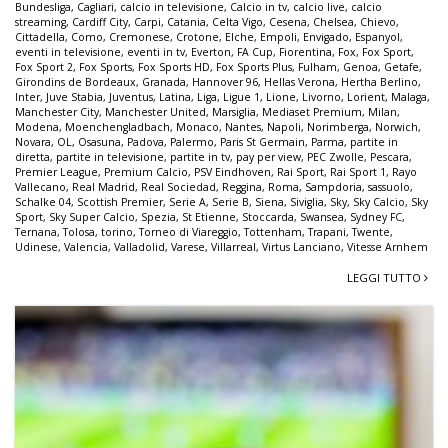
Bundesliga
,
Cagliari
,
calcio in televisione
,
Calcio in tv
,
calcio live
,
calcio
streaming
,
Cardiff City
,
Carpi
,
Catania
,
Celta Vigo
,
Cesena
,
Chelsea
,
Chievo
,
Cittadella
,
Como
,
Cremonese
,
Crotone
,
Elche
,
Empoli
,
Envigado
,
Espanyol
,
eventi in televisione
,
eventi in tv
,
Everton
,
FA Cup
,
Fiorentina
,
Fox
,
Fox Sport
,
Fox Sport 2
,
Fox Sports
,
Fox Sports HD
,
Fox Sports Plus
,
Fulham
,
Genoa
,
Getafe
,
Girondins de Bordeaux
,
Granada
,
Hannover 96
,
Hellas Verona
,
Hertha Berlino
,
Inter
,
Juve Stabia
,
Juventus
,
Latina
,
Liga
,
Ligue 1
,
Lione
,
Livorno
,
Lorient
,
Malaga
,
Manchester City
,
Manchester United
,
Marsiglia
,
Mediaset Premium
,
Milan
,
Modena
,
Moenchengladbach
,
Monaco
,
Nantes
,
Napoli
,
Norimberga
,
Norwich
,
Novara
,
OL
,
Osasuna
,
Padova
,
Palermo
,
Paris St Germain
,
Parma
,
partite in
diretta
,
partite in televisione
,
partite in tv
,
pay per view
,
PEC Zwolle
,
Pescara
,
Premier League
,
Premium Calcio
,
PSV Eindhoven
,
Rai Sport
,
Rai Sport 1
,
Rayo
Vallecano
,
Real Madrid
,
Real Sociedad
,
Reggina
,
Roma
,
Sampdoria
,
sassuolo
,
Schalke 04
,
Scottish Premier
,
Serie A
,
Serie B
,
Siena
,
Siviglia
,
Sky
,
Sky Calcio
,
Sky
Sport
,
Sky Super Calcio
,
Spezia
,
St Etienne
,
Stoccarda
,
Swansea
,
Sydney FC
,
Ternana
,
Tolosa
,
torino
,
Torneo di Viareggio
,
Tottenham
,
Trapani
,
Twente
,
Udinese
,
Valencia
,
Valladolid
,
Varese
,
Villarreal
,
Virtus Lanciano
,
Vitesse Arnhem
LEGGI TUTTO