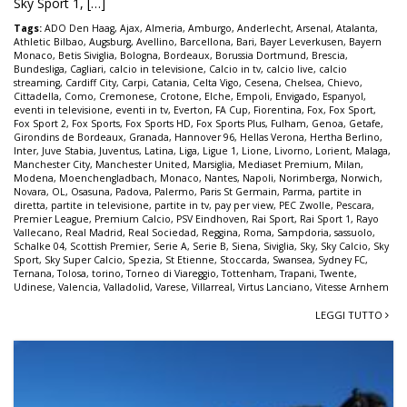
Sky Sport 1, […]
Tags:
ADO Den Haag
,
Ajax
,
Almeria
,
Amburgo
,
Anderlecht
,
Arsenal
,
Atalanta
,
Athletic Bilbao
,
Augsburg
,
Avellino
,
Barcellona
,
Bari
,
Bayer Leverkusen
,
Bayern
Monaco
,
Betis Siviglia
,
Bologna
,
Bordeaux
,
Borussia Dortmund
,
Brescia
,
Bundesliga
,
Cagliari
,
calcio in televisione
,
Calcio in tv
,
calcio live
,
calcio
streaming
,
Cardiff City
,
Carpi
,
Catania
,
Celta Vigo
,
Cesena
,
Chelsea
,
Chievo
,
Cittadella
,
Como
,
Cremonese
,
Crotone
,
Elche
,
Empoli
,
Envigado
,
Espanyol
,
eventi in televisione
,
eventi in tv
,
Everton
,
FA Cup
,
Fiorentina
,
Fox
,
Fox Sport
,
Fox Sport 2
,
Fox Sports
,
Fox Sports HD
,
Fox Sports Plus
,
Fulham
,
Genoa
,
Getafe
,
Girondins de Bordeaux
,
Granada
,
Hannover 96
,
Hellas Verona
,
Hertha Berlino
,
Inter
,
Juve Stabia
,
Juventus
,
Latina
,
Liga
,
Ligue 1
,
Lione
,
Livorno
,
Lorient
,
Malaga
,
Manchester City
,
Manchester United
,
Marsiglia
,
Mediaset Premium
,
Milan
,
Modena
,
Moenchengladbach
,
Monaco
,
Nantes
,
Napoli
,
Norimberga
,
Norwich
,
Novara
,
OL
,
Osasuna
,
Padova
,
Palermo
,
Paris St Germain
,
Parma
,
partite in
diretta
,
partite in televisione
,
partite in tv
,
pay per view
,
PEC Zwolle
,
Pescara
,
Premier League
,
Premium Calcio
,
PSV Eindhoven
,
Rai Sport
,
Rai Sport 1
,
Rayo
Vallecano
,
Real Madrid
,
Real Sociedad
,
Reggina
,
Roma
,
Sampdoria
,
sassuolo
,
Schalke 04
,
Scottish Premier
,
Serie A
,
Serie B
,
Siena
,
Siviglia
,
Sky
,
Sky Calcio
,
Sky
Sport
,
Sky Super Calcio
,
Spezia
,
St Etienne
,
Stoccarda
,
Swansea
,
Sydney FC
,
Ternana
,
Tolosa
,
torino
,
Torneo di Viareggio
,
Tottenham
,
Trapani
,
Twente
,
Udinese
,
Valencia
,
Valladolid
,
Varese
,
Villarreal
,
Virtus Lanciano
,
Vitesse Arnhem
LEGGI TUTTO