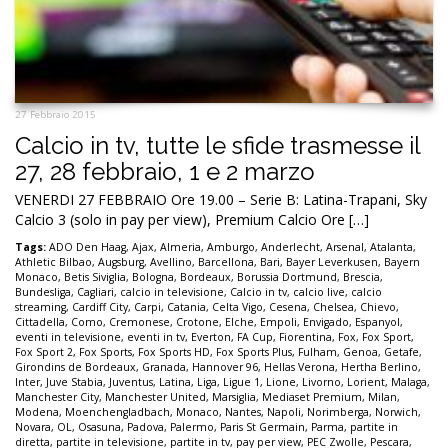
27 Febbraio 2015
Calcio in tv, tutte le sfide trasmesse il
27, 28 febbraio, 1 e 2 marzo
VENERDI 27 FEBBRAIO Ore 19.00 – Serie B: Latina-Trapani, Sky
Calcio 3 (solo in pay per view), Premium Calcio Ore […]
Tags:
ADO Den Haag
,
Ajax
,
Almeria
,
Amburgo
,
Anderlecht
,
Arsenal
,
Atalanta
,
Athletic Bilbao
,
Augsburg
,
Avellino
,
Barcellona
,
Bari
,
Bayer Leverkusen
,
Bayern
Monaco
,
Betis Siviglia
,
Bologna
,
Bordeaux
,
Borussia Dortmund
,
Brescia
,
Bundesliga
,
Cagliari
,
calcio in televisione
,
Calcio in tv
,
calcio live
,
calcio
streaming
,
Cardiff City
,
Carpi
,
Catania
,
Celta Vigo
,
Cesena
,
Chelsea
,
Chievo
,
Cittadella
,
Como
,
Cremonese
,
Crotone
,
Elche
,
Empoli
,
Envigado
,
Espanyol
,
eventi in televisione
,
eventi in tv
,
Everton
,
FA Cup
,
Fiorentina
,
Fox
,
Fox Sport
,
Fox Sport 2
,
Fox Sports
,
Fox Sports HD
,
Fox Sports Plus
,
Fulham
,
Genoa
,
Getafe
,
Girondins de Bordeaux
,
Granada
,
Hannover 96
,
Hellas Verona
,
Hertha Berlino
,
Inter
,
Juve Stabia
,
Juventus
,
Latina
,
Liga
,
Ligue 1
,
Lione
,
Livorno
,
Lorient
,
Malaga
,
Manchester City
,
Manchester United
,
Marsiglia
,
Mediaset Premium
,
Milan
,
Modena
,
Moenchengladbach
,
Monaco
,
Nantes
,
Napoli
,
Norimberga
,
Norwich
,
Novara
,
OL
,
Osasuna
,
Padova
,
Palermo
,
Paris St Germain
,
Parma
,
partite in
diretta
,
partite in televisione
,
partite in tv
,
pay per view
,
PEC Zwolle
,
Pescara
,