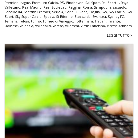
Premier League
,
Premium Calcio
,
PSV Eindhoven
,
Rai Sport
,
Rai Sport 1
,
Rayo
Vallecano
,
Real Madrid
,
Real Sociedad
,
Reggina
,
Roma
,
Sampdoria
,
sassuolo
,
Schalke 04
,
Scottish Premier
,
Serie A
,
Serie B
,
Siena
,
Siviglia
,
Sky
,
Sky Calcio
,
Sky
Sport
,
Sky Super Calcio
,
Spezia
,
St Etienne
,
Stoccarda
,
Swansea
,
Sydney FC
,
Ternana
,
Tolosa
,
torino
,
Torneo di Viareggio
,
Tottenham
,
Trapani
,
Twente
,
Udinese
,
Valencia
,
Valladolid
,
Varese
,
Villarreal
,
Virtus Lanciano
,
Vitesse Arnhem
LEGGI TUTTO