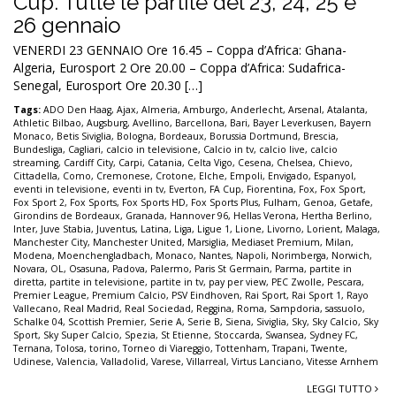
Cup. Tutte le partite del 23, 24, 25 e
26 gennaio
VENERDI 23 GENNAIO Ore 16.45 – Coppa d’Africa: Ghana-
Algeria, Eurosport 2 Ore 20.00 – Coppa d’Africa: Sudafrica-
Senegal, Eurosport Ore 20.30 […]
Tags:
ADO Den Haag
,
Ajax
,
Almeria
,
Amburgo
,
Anderlecht
,
Arsenal
,
Atalanta
,
Athletic Bilbao
,
Augsburg
,
Avellino
,
Barcellona
,
Bari
,
Bayer Leverkusen
,
Bayern
Monaco
,
Betis Siviglia
,
Bologna
,
Bordeaux
,
Borussia Dortmund
,
Brescia
,
Bundesliga
,
Cagliari
,
calcio in televisione
,
Calcio in tv
,
calcio live
,
calcio
streaming
,
Cardiff City
,
Carpi
,
Catania
,
Celta Vigo
,
Cesena
,
Chelsea
,
Chievo
,
Cittadella
,
Como
,
Cremonese
,
Crotone
,
Elche
,
Empoli
,
Envigado
,
Espanyol
,
eventi in televisione
,
eventi in tv
,
Everton
,
FA Cup
,
Fiorentina
,
Fox
,
Fox Sport
,
Fox Sport 2
,
Fox Sports
,
Fox Sports HD
,
Fox Sports Plus
,
Fulham
,
Genoa
,
Getafe
,
Girondins de Bordeaux
,
Granada
,
Hannover 96
,
Hellas Verona
,
Hertha Berlino
,
Inter
,
Juve Stabia
,
Juventus
,
Latina
,
Liga
,
Ligue 1
,
Lione
,
Livorno
,
Lorient
,
Malaga
,
Manchester City
,
Manchester United
,
Marsiglia
,
Mediaset Premium
,
Milan
,
Modena
,
Moenchengladbach
,
Monaco
,
Nantes
,
Napoli
,
Norimberga
,
Norwich
,
Novara
,
OL
,
Osasuna
,
Padova
,
Palermo
,
Paris St Germain
,
Parma
,
partite in
diretta
,
partite in televisione
,
partite in tv
,
pay per view
,
PEC Zwolle
,
Pescara
,
Premier League
,
Premium Calcio
,
PSV Eindhoven
,
Rai Sport
,
Rai Sport 1
,
Rayo
Vallecano
,
Real Madrid
,
Real Sociedad
,
Reggina
,
Roma
,
Sampdoria
,
sassuolo
,
Schalke 04
,
Scottish Premier
,
Serie A
,
Serie B
,
Siena
,
Siviglia
,
Sky
,
Sky Calcio
,
Sky
Sport
,
Sky Super Calcio
,
Spezia
,
St Etienne
,
Stoccarda
,
Swansea
,
Sydney FC
,
Ternana
,
Tolosa
,
torino
,
Torneo di Viareggio
,
Tottenham
,
Trapani
,
Twente
,
Udinese
,
Valencia
,
Valladolid
,
Varese
,
Villarreal
,
Virtus Lanciano
,
Vitesse Arnhem
LEGGI TUTTO