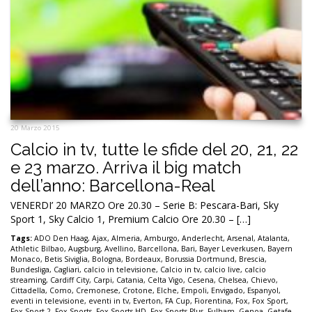
20 Marzo 2015
Calcio in tv, tutte le sfide del 20, 21, 22
e 23 marzo. Arriva il big match
dell’anno: Barcellona-Real
VENERDI’ 20 MARZO Ore 20.30 – Serie B: Pescara-Bari, Sky
Sport 1, Sky Calcio 1, Premium Calcio Ore 20.30 – […]
Tags:
ADO Den Haag
,
Ajax
,
Almeria
,
Amburgo
,
Anderlecht
,
Arsenal
,
Atalanta
,
Athletic Bilbao
,
Augsburg
,
Avellino
,
Barcellona
,
Bari
,
Bayer Leverkusen
,
Bayern
Monaco
,
Betis Siviglia
,
Bologna
,
Bordeaux
,
Borussia Dortmund
,
Brescia
,
Bundesliga
,
Cagliari
,
calcio in televisione
,
Calcio in tv
,
calcio live
,
calcio
streaming
,
Cardiff City
,
Carpi
,
Catania
,
Celta Vigo
,
Cesena
,
Chelsea
,
Chievo
,
Cittadella
,
Como
,
Cremonese
,
Crotone
,
Elche
,
Empoli
,
Envigado
,
Espanyol
,
eventi in televisione
,
eventi in tv
,
Everton
,
FA Cup
,
Fiorentina
,
Fox
,
Fox Sport
,
Fox Sport 2
,
Fox Sports
,
Fox Sports HD
,
Fox Sports Plus
,
Fulham
,
Genoa
,
Getafe
,