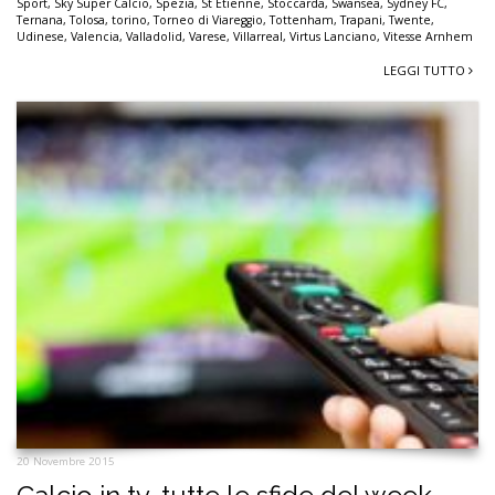
Sport
,
Sky Super Calcio
,
Spezia
,
St Etienne
,
Stoccarda
,
Swansea
,
Sydney FC
,
Ternana
,
Tolosa
,
torino
,
Torneo di Viareggio
,
Tottenham
,
Trapani
,
Twente
,
Udinese
,
Valencia
,
Valladolid
,
Varese
,
Villarreal
,
Virtus Lanciano
,
Vitesse Arnhem
LEGGI TUTTO
20 Novembre 2015