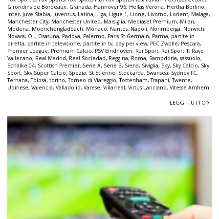
Girondins de Bordeaux
,
Granada
,
Hannover 96
,
Hellas Verona
,
Hertha Berlino
,
Inter
,
Juve Stabia
,
Juventus
,
Latina
,
Liga
,
Ligue 1
,
Lione
,
Livorno
,
Lorient
,
Malaga
,
Manchester City
,
Manchester United
,
Marsiglia
,
Mediaset Premium
,
Milan
,
Modena
,
Moenchengladbach
,
Monaco
,
Nantes
,
Napoli
,
Norimberga
,
Norwich
,
Novara
,
OL
,
Osasuna
,
Padova
,
Palermo
,
Paris St Germain
,
Parma
,
partite in
diretta
,
partite in televisione
,
partite in tv
,
pay per view
,
PEC Zwolle
,
Pescara
,
Premier League
,
Premium Calcio
,
PSV Eindhoven
,
Rai Sport
,
Rai Sport 1
,
Rayo
Vallecano
,
Real Madrid
,
Real Sociedad
,
Reggina
,
Roma
,
Sampdoria
,
sassuolo
,
Schalke 04
,
Scottish Premier
,
Serie A
,
Serie B
,
Siena
,
Siviglia
,
Sky
,
Sky Calcio
,
Sky
Sport
,
Sky Super Calcio
,
Spezia
,
St Etienne
,
Stoccarda
,
Swansea
,
Sydney FC
,
Ternana
,
Tolosa
,
torino
,
Torneo di Viareggio
,
Tottenham
,
Trapani
,
Twente
,
Udinese
,
Valencia
,
Valladolid
,
Varese
,
Villarreal
,
Virtus Lanciano
,
Vitesse Arnhem
LEGGI TUTTO