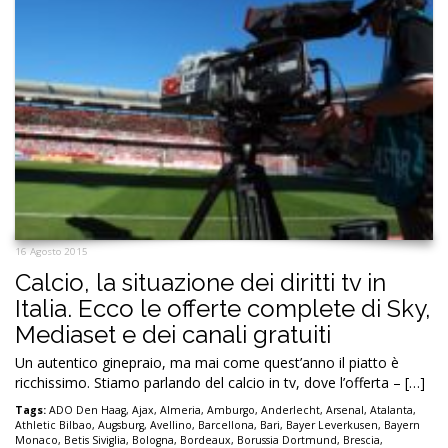
16 Agosto 2015
Calcio, la situazione dei diritti tv in
Italia. Ecco le offerte complete di Sky,
Mediaset e dei canali gratuiti
Un autentico ginepraio, ma mai come quest’anno il piatto è
ricchissimo. Stiamo parlando del calcio in tv, dove l’offerta – […]
Tags:
ADO Den Haag
,
Ajax
,
Almeria
,
Amburgo
,
Anderlecht
,
Arsenal
,
Atalanta
,
Athletic Bilbao
,
Augsburg
,
Avellino
,
Barcellona
,
Bari
,
Bayer Leverkusen
,
Bayern
Monaco
,
Betis Siviglia
,
Bologna
,
Bordeaux
,
Borussia Dortmund
,
Brescia
,