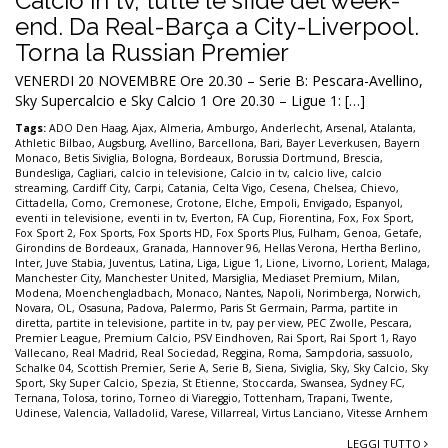
Calcio in tv, tutte le sfide del week-
end. Da Real-Barça a City-Liverpool.
Torna la Russian Premier
VENERDI 20 NOVEMBRE Ore 20.30 – Serie B: Pescara-Avellino,
Sky Supercalcio e Sky Calcio 1 Ore 20.30 – Ligue 1: […]
Tags:
ADO Den Haag
,
Ajax
,
Almeria
,
Amburgo
,
Anderlecht
,
Arsenal
,
Atalanta
,
Athletic Bilbao
,
Augsburg
,
Avellino
,
Barcellona
,
Bari
,
Bayer Leverkusen
,
Bayern
Monaco
,
Betis Siviglia
,
Bologna
,
Bordeaux
,
Borussia Dortmund
,
Brescia
,
Bundesliga
,
Cagliari
,
calcio in televisione
,
Calcio in tv
,
calcio live
,
calcio
streaming
,
Cardiff City
,
Carpi
,
Catania
,
Celta Vigo
,
Cesena
,
Chelsea
,
Chievo
,
Cittadella
,
Como
,
Cremonese
,
Crotone
,
Elche
,
Empoli
,
Envigado
,
Espanyol
,
eventi in televisione
,
eventi in tv
,
Everton
,
FA Cup
,
Fiorentina
,
Fox
,
Fox Sport
,
Fox Sport 2
,
Fox Sports
,
Fox Sports HD
,
Fox Sports Plus
,
Fulham
,
Genoa
,
Getafe
,
Girondins de Bordeaux
,
Granada
,
Hannover 96
,
Hellas Verona
,
Hertha Berlino
,
Inter
,
Juve Stabia
,
Juventus
,
Latina
,
Liga
,
Ligue 1
,
Lione
,
Livorno
,
Lorient
,
Malaga
,
Manchester City
,
Manchester United
,
Marsiglia
,
Mediaset Premium
,
Milan
,
Modena
,
Moenchengladbach
,
Monaco
,
Nantes
,
Napoli
,
Norimberga
,
Norwich
,
Novara
,
OL
,
Osasuna
,
Padova
,
Palermo
,
Paris St Germain
,
Parma
,
partite in
diretta
,
partite in televisione
,
partite in tv
,
pay per view
,
PEC Zwolle
,
Pescara
,
Premier League
,
Premium Calcio
,
PSV Eindhoven
,
Rai Sport
,
Rai Sport 1
,
Rayo
Vallecano
,
Real Madrid
,
Real Sociedad
,
Reggina
,
Roma
,
Sampdoria
,
sassuolo
,
Schalke 04
,
Scottish Premier
,
Serie A
,
Serie B
,
Siena
,
Siviglia
,
Sky
,
Sky Calcio
,
Sky
Sport
,
Sky Super Calcio
,
Spezia
,
St Etienne
,
Stoccarda
,
Swansea
,
Sydney FC
,
Ternana
,
Tolosa
,
torino
,
Torneo di Viareggio
,
Tottenham
,
Trapani
,
Twente
,
Udinese
,
Valencia
,
Valladolid
,
Varese
,
Villarreal
,
Virtus Lanciano
,
Vitesse Arnhem
LEGGI TUTTO