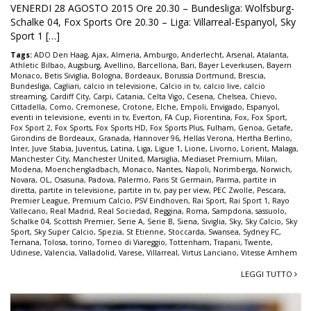
VENERDI 28 AGOSTO 2015 Ore 20.30 – Bundesliga: Wolfsburg-
Schalke 04, Fox Sports Ore 20.30 – Liga: Villarreal-Espanyol, Sky
Sport 1 […]
Tags:
ADO Den Haag
,
Ajax
,
Almeria
,
Amburgo
,
Anderlecht
,
Arsenal
,
Atalanta
,
Athletic Bilbao
,
Augsburg
,
Avellino
,
Barcellona
,
Bari
,
Bayer Leverkusen
,
Bayern
Monaco
,
Betis Siviglia
,
Bologna
,
Bordeaux
,
Borussia Dortmund
,
Brescia
,
Bundesliga
,
Cagliari
,
calcio in televisione
,
Calcio in tv
,
calcio live
,
calcio
streaming
,
Cardiff City
,
Carpi
,
Catania
,
Celta Vigo
,
Cesena
,
Chelsea
,
Chievo
,
Cittadella
,
Como
,
Cremonese
,
Crotone
,
Elche
,
Empoli
,
Envigado
,
Espanyol
,
eventi in televisione
,
eventi in tv
,
Everton
,
FA Cup
,
Fiorentina
,
Fox
,
Fox Sport
,
Fox Sport 2
,
Fox Sports
,
Fox Sports HD
,
Fox Sports Plus
,
Fulham
,
Genoa
,
Getafe
,
Girondins de Bordeaux
,
Granada
,
Hannover 96
,
Hellas Verona
,
Hertha Berlino
,
Inter
,
Juve Stabia
,
Juventus
,
Latina
,
Liga
,
Ligue 1
,
Lione
,
Livorno
,
Lorient
,
Malaga
,
Manchester City
,
Manchester United
,
Marsiglia
,
Mediaset Premium
,
Milan
,
Modena
,
Moenchengladbach
,
Monaco
,
Nantes
,
Napoli
,
Norimberga
,
Norwich
,
Novara
,
OL
,
Osasuna
,
Padova
,
Palermo
,
Paris St Germain
,
Parma
,
partite in
diretta
,
partite in televisione
,
partite in tv
,
pay per view
,
PEC Zwolle
,
Pescara
,
Premier League
,
Premium Calcio
,
PSV Eindhoven
,
Rai Sport
,
Rai Sport 1
,
Rayo
Vallecano
,
Real Madrid
,
Real Sociedad
,
Reggina
,
Roma
,
Sampdoria
,
sassuolo
,
Schalke 04
,
Scottish Premier
,
Serie A
,
Serie B
,
Siena
,
Siviglia
,
Sky
,
Sky Calcio
,
Sky
Sport
,
Sky Super Calcio
,
Spezia
,
St Etienne
,
Stoccarda
,
Swansea
,
Sydney FC
,
Ternana
,
Tolosa
,
torino
,
Torneo di Viareggio
,
Tottenham
,
Trapani
,
Twente
,
Udinese
,
Valencia
,
Valladolid
,
Varese
,
Villarreal
,
Virtus Lanciano
,
Vitesse Arnhem
LEGGI TUTTO