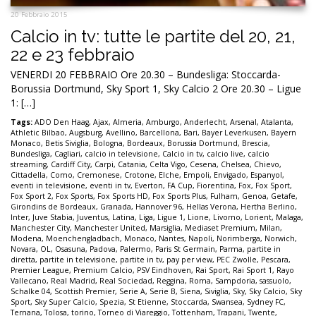
20 Febbraio 2015
Calcio in tv: tutte le partite del 20, 21,
22 e 23 febbraio
VENERDI 20 FEBBRAIO Ore 20.30 – Bundesliga: Stoccarda-
Borussia Dortmund, Sky Sport 1, Sky Calcio 2 Ore 20.30 – Ligue
1: […]
Tags:
ADO Den Haag
,
Ajax
,
Almeria
,
Amburgo
,
Anderlecht
,
Arsenal
,
Atalanta
,
Athletic Bilbao
,
Augsburg
,
Avellino
,
Barcellona
,
Bari
,
Bayer Leverkusen
,
Bayern
Monaco
,
Betis Siviglia
,
Bologna
,
Bordeaux
,
Borussia Dortmund
,
Brescia
,
Bundesliga
,
Cagliari
,
calcio in televisione
,
Calcio in tv
,
calcio live
,
calcio
streaming
,
Cardiff City
,
Carpi
,
Catania
,
Celta Vigo
,
Cesena
,
Chelsea
,
Chievo
,
Cittadella
,
Como
,
Cremonese
,
Crotone
,
Elche
,
Empoli
,
Envigado
,
Espanyol
,
eventi in televisione
,
eventi in tv
,
Everton
,
FA Cup
,
Fiorentina
,
Fox
,
Fox Sport
,
Fox Sport 2
,
Fox Sports
,
Fox Sports HD
,
Fox Sports Plus
,
Fulham
,
Genoa
,
Getafe
,
Girondins de Bordeaux
,
Granada
,
Hannover 96
,
Hellas Verona
,
Hertha Berlino
,
Inter
,
Juve Stabia
,
Juventus
,
Latina
,
Liga
,
Ligue 1
,
Lione
,
Livorno
,
Lorient
,
Malaga
,
Manchester City
,
Manchester United
,
Marsiglia
,
Mediaset Premium
,
Milan
,
Modena
,
Moenchengladbach
,
Monaco
,
Nantes
,
Napoli
,
Norimberga
,
Norwich
,
Novara
,
OL
,
Osasuna
,
Padova
,
Palermo
,
Paris St Germain
,
Parma
,
partite in
diretta
,
partite in televisione
,
partite in tv
,
pay per view
,
PEC Zwolle
,
Pescara
,
Premier League
,
Premium Calcio
,
PSV Eindhoven
,
Rai Sport
,
Rai Sport 1
,
Rayo
Vallecano
,
Real Madrid
,
Real Sociedad
,
Reggina
,
Roma
,
Sampdoria
,
sassuolo
,
Schalke 04
,
Scottish Premier
,
Serie A
,
Serie B
,
Siena
,
Siviglia
,
Sky
,
Sky Calcio
,
Sky
Sport
,
Sky Super Calcio
,
Spezia
,
St Etienne
,
Stoccarda
,
Swansea
,
Sydney FC
,
Ternana
,
Tolosa
,
torino
,
Torneo di Viareggio
,
Tottenham
,
Trapani
,
Twente
,