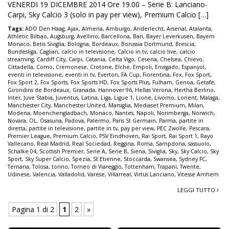
VENERDI 19 DICEMBRE 2014 Ore 19.00 – Serie B: Lanciano-
Carpi, Sky Calcio 3 (solo in pay per view), Premium Calcio […]
Tags:
ADO Den Haag
,
Ajax
,
Almeria
,
Amburgo
,
Anderlecht
,
Arsenal
,
Atalanta
,
Athletic Bilbao
,
Augsburg
,
Avellino
,
Barcellona
,
Bari
,
Bayer Leverkusen
,
Bayern
Monaco
,
Betis Siviglia
,
Bologna
,
Bordeaux
,
Borussia Dortmund
,
Brescia
,
Bundesliga
,
Cagliari
,
calcio in televisione
,
Calcio in tv
,
calcio live
,
calcio
streaming
,
Cardiff City
,
Carpi
,
Catania
,
Celta Vigo
,
Cesena
,
Chelsea
,
Chievo
,
Cittadella
,
Como
,
Cremonese
,
Crotone
,
Elche
,
Empoli
,
Envigado
,
Espanyol
,
eventi in televisione
,
eventi in tv
,
Everton
,
FA Cup
,
Fiorentina
,
Fox
,
Fox Sport
,
Fox Sport 2
,
Fox Sports
,
Fox Sports HD
,
Fox Sports Plus
,
Fulham
,
Genoa
,
Getafe
,
Girondins de Bordeaux
,
Granada
,
Hannover 96
,
Hellas Verona
,
Hertha Berlino
,
Inter
,
Juve Stabia
,
Juventus
,
Latina
,
Liga
,
Ligue 1
,
Lione
,
Livorno
,
Lorient
,
Malaga
,
Manchester City
,
Manchester United
,
Marsiglia
,
Mediaset Premium
,
Milan
,
Modena
,
Moenchengladbach
,
Monaco
,
Nantes
,
Napoli
,
Norimberga
,
Norwich
,
Novara
,
OL
,
Osasuna
,
Padova
,
Palermo
,
Paris St Germain
,
Parma
,
partite in
diretta
,
partite in televisione
,
partite in tv
,
pay per view
,
PEC Zwolle
,
Pescara
,
Premier League
,
Premium Calcio
,
PSV Eindhoven
,
Rai Sport
,
Rai Sport 1
,
Rayo
Vallecano
,
Real Madrid
,
Real Sociedad
,
Reggina
,
Roma
,
Sampdoria
,
sassuolo
,
Schalke 04
,
Scottish Premier
,
Serie A
,
Serie B
,
Siena
,
Siviglia
,
Sky
,
Sky Calcio
,
Sky
Sport
,
Sky Super Calcio
,
Spezia
,
St Etienne
,
Stoccarda
,
Swansea
,
Sydney FC
,
Ternana
,
Tolosa
,
torino
,
Torneo di Viareggio
,
Tottenham
,
Trapani
,
Twente
,
Udinese
,
Valencia
,
Valladolid
,
Varese
,
Villarreal
,
Virtus Lanciano
,
Vitesse Arnhem
LEGGI TUTTO
Pagina 1 di 2
1
2
»