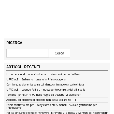
RICERCA
ARTICOLI RECENTI
Lutto nel mondo del calcio dilettanti: si è spento Antonio Pavan
UFFICIALE – Berbenno ripescato in Prima categoria
Con l’Arezzo domenica come col Mantova: in sede e a porte chiuse
UFFICIALE – Lorenzo Poli è un nuovo centrocampista del Villa Valle
Tornano i primi anni ’90 nelle maglie da trasferta: vi piacciono?
Atalanta, col Mantova di Modesto non basta Samardzic: 1-1
Primo contratto pro per il baby esordiente Simonelli: “Gioia e gratitudine per
l’AlbinoLeffe”
Per l’AlbinoLeffe è sempre Primavera (1): “Pronti alla nuova avventura coi nostri valori”