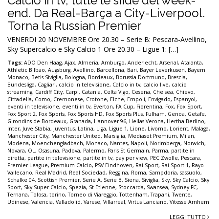
Calcio in tv, tutte le sfide del week-
end. Da Real-Barça a City-Liverpool.
Torna la Russian Premier
VENERDI 20 NOVEMBRE Ore 20.30 – Serie B: Pescara-Avellino,
Sky Supercalcio e Sky Calcio 1 Ore 20.30 – Ligue 1: […]
Tags:
ADO Den Haag
,
Ajax
,
Almeria
,
Amburgo
,
Anderlecht
,
Arsenal
,
Atalanta
,
Athletic Bilbao
,
Augsburg
,
Avellino
,
Barcellona
,
Bari
,
Bayer Leverkusen
,
Bayern
Monaco
,
Betis Siviglia
,
Bologna
,
Bordeaux
,
Borussia Dortmund
,
Brescia
,
Bundesliga
,
Cagliari
,
calcio in televisione
,
Calcio in tv
,
calcio live
,
calcio
streaming
,
Cardiff City
,
Carpi
,
Catania
,
Celta Vigo
,
Cesena
,
Chelsea
,
Chievo
,
Cittadella
,
Como
,
Cremonese
,
Crotone
,
Elche
,
Empoli
,
Envigado
,
Espanyol
,
eventi in televisione
,
eventi in tv
,
Everton
,
FA Cup
,
Fiorentina
,
Fox
,
Fox Sport
,
Fox Sport 2
,
Fox Sports
,
Fox Sports HD
,
Fox Sports Plus
,
Fulham
,
Genoa
,
Getafe
,
Girondins de Bordeaux
,
Granada
,
Hannover 96
,
Hellas Verona
,
Hertha Berlino
,
Inter
,
Juve Stabia
,
Juventus
,
Latina
,
Liga
,
Ligue 1
,
Lione
,
Livorno
,
Lorient
,
Malaga
,
Manchester City
,
Manchester United
,
Marsiglia
,
Mediaset Premium
,
Milan
,
Modena
,
Moenchengladbach
,
Monaco
,
Nantes
,
Napoli
,
Norimberga
,
Norwich
,
Novara
,
OL
,
Osasuna
,
Padova
,
Palermo
,
Paris St Germain
,
Parma
,
partite in
diretta
,
partite in televisione
,
partite in tv
,
pay per view
,
PEC Zwolle
,
Pescara
,
Premier League
,
Premium Calcio
,
PSV Eindhoven
,
Rai Sport
,
Rai Sport 1
,
Rayo
Vallecano
,
Real Madrid
,
Real Sociedad
,
Reggina
,
Roma
,
Sampdoria
,
sassuolo
,
Schalke 04
,
Scottish Premier
,
Serie A
,
Serie B
,
Siena
,
Siviglia
,
Sky
,
Sky Calcio
,
Sky
Sport
,
Sky Super Calcio
,
Spezia
,
St Etienne
,
Stoccarda
,
Swansea
,
Sydney FC
,
Ternana
,
Tolosa
,
torino
,
Torneo di Viareggio
,
Tottenham
,
Trapani
,
Twente
,
Udinese
,
Valencia
,
Valladolid
,
Varese
,
Villarreal
,
Virtus Lanciano
,
Vitesse Arnhem
LEGGI TUTTO