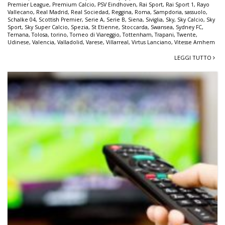
Premier League
,
Premium Calcio
,
PSV Eindhoven
,
Rai Sport
,
Rai Sport 1
,
Rayo
Vallecano
,
Real Madrid
,
Real Sociedad
,
Reggina
,
Roma
,
Sampdoria
,
sassuolo
,
Schalke 04
,
Scottish Premier
,
Serie A
,
Serie B
,
Siena
,
Siviglia
,
Sky
,
Sky Calcio
,
Sky
Sport
,
Sky Super Calcio
,
Spezia
,
St Etienne
,
Stoccarda
,
Swansea
,
Sydney FC
,
Ternana
,
Tolosa
,
torino
,
Torneo di Viareggio
,
Tottenham
,
Trapani
,
Twente
,
Udinese
,
Valencia
,
Valladolid
,
Varese
,
Villarreal
,
Virtus Lanciano
,
Vitesse Arnhem
LEGGI TUTTO