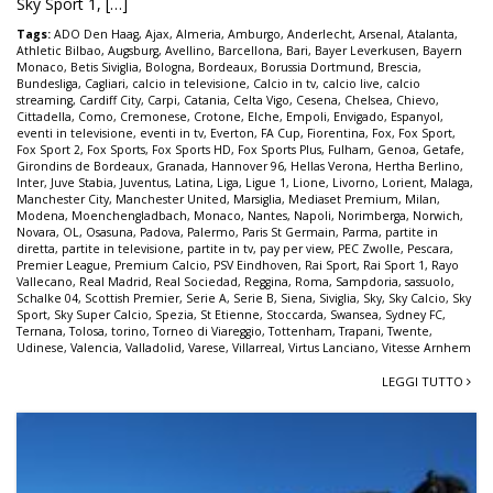
Sky Sport 1, […]
Tags:
ADO Den Haag
,
Ajax
,
Almeria
,
Amburgo
,
Anderlecht
,
Arsenal
,
Atalanta
,
Athletic Bilbao
,
Augsburg
,
Avellino
,
Barcellona
,
Bari
,
Bayer Leverkusen
,
Bayern
Monaco
,
Betis Siviglia
,
Bologna
,
Bordeaux
,
Borussia Dortmund
,
Brescia
,
Bundesliga
,
Cagliari
,
calcio in televisione
,
Calcio in tv
,
calcio live
,
calcio
streaming
,
Cardiff City
,
Carpi
,
Catania
,
Celta Vigo
,
Cesena
,
Chelsea
,
Chievo
,
Cittadella
,
Como
,
Cremonese
,
Crotone
,
Elche
,
Empoli
,
Envigado
,
Espanyol
,
eventi in televisione
,
eventi in tv
,
Everton
,
FA Cup
,
Fiorentina
,
Fox
,
Fox Sport
,
Fox Sport 2
,
Fox Sports
,
Fox Sports HD
,
Fox Sports Plus
,
Fulham
,
Genoa
,
Getafe
,
Girondins de Bordeaux
,
Granada
,
Hannover 96
,
Hellas Verona
,
Hertha Berlino
,
Inter
,
Juve Stabia
,
Juventus
,
Latina
,
Liga
,
Ligue 1
,
Lione
,
Livorno
,
Lorient
,
Malaga
,
Manchester City
,
Manchester United
,
Marsiglia
,
Mediaset Premium
,
Milan
,
Modena
,
Moenchengladbach
,
Monaco
,
Nantes
,
Napoli
,
Norimberga
,
Norwich
,
Novara
,
OL
,
Osasuna
,
Padova
,
Palermo
,
Paris St Germain
,
Parma
,
partite in
diretta
,
partite in televisione
,
partite in tv
,
pay per view
,
PEC Zwolle
,
Pescara
,
Premier League
,
Premium Calcio
,
PSV Eindhoven
,
Rai Sport
,
Rai Sport 1
,
Rayo
Vallecano
,
Real Madrid
,
Real Sociedad
,
Reggina
,
Roma
,
Sampdoria
,
sassuolo
,
Schalke 04
,
Scottish Premier
,
Serie A
,
Serie B
,
Siena
,
Siviglia
,
Sky
,
Sky Calcio
,
Sky
Sport
,
Sky Super Calcio
,
Spezia
,
St Etienne
,
Stoccarda
,
Swansea
,
Sydney FC
,
Ternana
,
Tolosa
,
torino
,
Torneo di Viareggio
,
Tottenham
,
Trapani
,
Twente
,
Udinese
,
Valencia
,
Valladolid
,
Varese
,
Villarreal
,
Virtus Lanciano
,
Vitesse Arnhem
LEGGI TUTTO