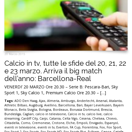
20 Marzo 2015
Calcio in tv, tutte le sfide del 20, 21, 22
e 23 marzo. Arriva il big match
dell’anno: Barcellona-Real
VENERDI’ 20 MARZO Ore 20.30 – Serie B: Pescara-Bari, Sky
Sport 1, Sky Calcio 1, Premium Calcio Ore 20.30 – […]
Tags:
ADO Den Haag
,
Ajax
,
Almeria
,
Amburgo
,
Anderlecht
,
Arsenal
,
Atalanta
,
Athletic Bilbao
,
Augsburg
,
Avellino
,
Barcellona
,
Bari
,
Bayer Leverkusen
,
Bayern
Monaco
,
Betis Siviglia
,
Bologna
,
Bordeaux
,
Borussia Dortmund
,
Brescia
,
Bundesliga
,
Cagliari
,
calcio in televisione
,
Calcio in tv
,
calcio live
,
calcio
streaming
,
Cardiff City
,
Carpi
,
Catania
,
Celta Vigo
,
Cesena
,
Chelsea
,
Chievo
,
Cittadella
,
Como
,
Cremonese
,
Crotone
,
Elche
,
Empoli
,
Envigado
,
Espanyol
,
eventi in televisione
,
eventi in tv
,
Everton
,
FA Cup
,
Fiorentina
,
Fox
,
Fox Sport
,
Fox Sport 2
,
Fox Sports
,
Fox Sports HD
,
Fox Sports Plus
,
Fulham
,
Genoa
,
Getafe
,