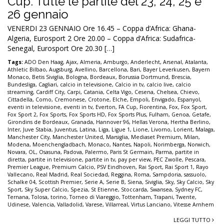
Cup. Tutte le partite del 23, 24, 25 e
26 gennaio
VENERDI 23 GENNAIO Ore 16.45 – Coppa d’Africa: Ghana-
Algeria, Eurosport 2 Ore 20.00 – Coppa d’Africa: Sudafrica-
Senegal, Eurosport Ore 20.30 […]
Tags:
ADO Den Haag
,
Ajax
,
Almeria
,
Amburgo
,
Anderlecht
,
Arsenal
,
Atalanta
,
Athletic Bilbao
,
Augsburg
,
Avellino
,
Barcellona
,
Bari
,
Bayer Leverkusen
,
Bayern
Monaco
,
Betis Siviglia
,
Bologna
,
Bordeaux
,
Borussia Dortmund
,
Brescia
,
Bundesliga
,
Cagliari
,
calcio in televisione
,
Calcio in tv
,
calcio live
,
calcio
streaming
,
Cardiff City
,
Carpi
,
Catania
,
Celta Vigo
,
Cesena
,
Chelsea
,
Chievo
,
Cittadella
,
Como
,
Cremonese
,
Crotone
,
Elche
,
Empoli
,
Envigado
,
Espanyol
,
eventi in televisione
,
eventi in tv
,
Everton
,
FA Cup
,
Fiorentina
,
Fox
,
Fox Sport
,
Fox Sport 2
,
Fox Sports
,
Fox Sports HD
,
Fox Sports Plus
,
Fulham
,
Genoa
,
Getafe
,
Girondins de Bordeaux
,
Granada
,
Hannover 96
,
Hellas Verona
,
Hertha Berlino
,
Inter
,
Juve Stabia
,
Juventus
,
Latina
,
Liga
,
Ligue 1
,
Lione
,
Livorno
,
Lorient
,
Malaga
,
Manchester City
,
Manchester United
,
Marsiglia
,
Mediaset Premium
,
Milan
,
Modena
,
Moenchengladbach
,
Monaco
,
Nantes
,
Napoli
,
Norimberga
,
Norwich
,
Novara
,
OL
,
Osasuna
,
Padova
,
Palermo
,
Paris St Germain
,
Parma
,
partite in
diretta
,
partite in televisione
,
partite in tv
,
pay per view
,
PEC Zwolle
,
Pescara
,
Premier League
,
Premium Calcio
,
PSV Eindhoven
,
Rai Sport
,
Rai Sport 1
,
Rayo
Vallecano
,
Real Madrid
,
Real Sociedad
,
Reggina
,
Roma
,
Sampdoria
,
sassuolo
,
Schalke 04
,
Scottish Premier
,
Serie A
,
Serie B
,
Siena
,
Siviglia
,
Sky
,
Sky Calcio
,
Sky
Sport
,
Sky Super Calcio
,
Spezia
,
St Etienne
,
Stoccarda
,
Swansea
,
Sydney FC
,
Ternana
,
Tolosa
,
torino
,
Torneo di Viareggio
,
Tottenham
,
Trapani
,
Twente
,
Udinese
,
Valencia
,
Valladolid
,
Varese
,
Villarreal
,
Virtus Lanciano
,
Vitesse Arnhem
LEGGI TUTTO