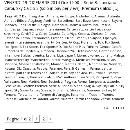
VENERDI 19 DICEMBRE 2014 Ore 19.00 – Serie B: Lanciano-
Carpi, Sky Calcio 3 (solo in pay per view), Premium Calcio […]
Tags:
ADO Den Haag
,
Ajax
,
Almeria
,
Amburgo
,
Anderlecht
,
Arsenal
,
Atalanta
,
Athletic Bilbao
,
Augsburg
,
Avellino
,
Barcellona
,
Bari
,
Bayer Leverkusen
,
Bayern
Monaco
,
Betis Siviglia
,
Bologna
,
Bordeaux
,
Borussia Dortmund
,
Brescia
,
Bundesliga
,
Cagliari
,
calcio in televisione
,
Calcio in tv
,
calcio live
,
calcio
streaming
,
Cardiff City
,
Carpi
,
Catania
,
Celta Vigo
,
Cesena
,
Chelsea
,
Chievo
,
Cittadella
,
Como
,
Cremonese
,
Crotone
,
Elche
,
Empoli
,
Envigado
,
Espanyol
,
eventi in televisione
,
eventi in tv
,
Everton
,
FA Cup
,
Fiorentina
,
Fox
,
Fox Sport
,
Fox Sport 2
,
Fox Sports
,
Fox Sports HD
,
Fox Sports Plus
,
Fulham
,
Genoa
,
Getafe
,
Girondins de Bordeaux
,
Granada
,
Hannover 96
,
Hellas Verona
,
Hertha Berlino
,
Inter
,
Juve Stabia
,
Juventus
,
Latina
,
Liga
,
Ligue 1
,
Lione
,
Livorno
,
Lorient
,
Malaga
,
Manchester City
,
Manchester United
,
Marsiglia
,
Mediaset Premium
,
Milan
,
Modena
,
Moenchengladbach
,
Monaco
,
Nantes
,
Napoli
,
Norimberga
,
Norwich
,
Novara
,
OL
,
Osasuna
,
Padova
,
Palermo
,
Paris St Germain
,
Parma
,
partite in
diretta
,
partite in televisione
,
partite in tv
,
pay per view
,
PEC Zwolle
,
Pescara
,
Premier League
,
Premium Calcio
,
PSV Eindhoven
,
Rai Sport
,
Rai Sport 1
,
Rayo
Vallecano
,
Real Madrid
,
Real Sociedad
,
Reggina
,
Roma
,
Sampdoria
,
sassuolo
,
Schalke 04
,
Scottish Premier
,
Serie A
,
Serie B
,
Siena
,
Siviglia
,
Sky
,
Sky Calcio
,
Sky
Sport
,
Sky Super Calcio
,
Spezia
,
St Etienne
,
Stoccarda
,
Swansea
,
Sydney FC
,
Ternana
,
Tolosa
,
torino
,
Torneo di Viareggio
,
Tottenham
,
Trapani
,
Twente
,
Udinese
,
Valencia
,
Valladolid
,
Varese
,
Villarreal
,
Virtus Lanciano
,
Vitesse Arnhem
LEGGI TUTTO
Pagina 1 di 2
1
2
»