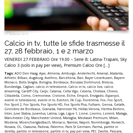
27 Febbraio 2015
Calcio in tv, tutte le sfide trasmesse il
27, 28 febbraio, 1 e 2 marzo
VENERDI 27 FEBBRAIO Ore 19.00 – Serie B: Latina-Trapani, Sky
Calcio 3 (solo in pay per view), Premium Calcio Ore […]
Tags:
ADO Den Haag
,
Ajax
,
Almeria
,
Amburgo
,
Anderlecht
,
Arsenal
,
Atalanta
,
Athletic Bilbao
,
Augsburg
,
Avellino
,
Barcellona
,
Bari
,
Bayer Leverkusen
,
Bayern
Monaco
,
Betis Siviglia
,
Bologna
,
Bordeaux
,
Borussia Dortmund
,
Brescia
,
Bundesliga
,
Cagliari
,
calcio in televisione
,
Calcio in tv
,
calcio live
,
calcio
streaming
,
Cardiff City
,
Carpi
,
Catania
,
Celta Vigo
,
Cesena
,
Chelsea
,
Chievo
,
Cittadella
,
Como
,
Cremonese
,
Crotone
,
Elche
,
Empoli
,
Envigado
,
Espanyol
,
eventi in televisione
,
eventi in tv
,
Everton
,
FA Cup
,
Fiorentina
,
Fox
,
Fox Sport
,
Fox Sport 2
,
Fox Sports
,
Fox Sports HD
,
Fox Sports Plus
,
Fulham
,
Genoa
,
Getafe
,
Girondins de Bordeaux
,
Granada
,
Hannover 96
,
Hellas Verona
,
Hertha Berlino
,
Inter
,
Juve Stabia
,
Juventus
,
Latina
,
Liga
,
Ligue 1
,
Lione
,
Livorno
,
Lorient
,
Malaga
,
Manchester City
,
Manchester United
,
Marsiglia
,
Mediaset Premium
,
Milan
,
Modena
,
Moenchengladbach
,
Monaco
,
Nantes
,
Napoli
,
Norimberga
,
Norwich
,
Novara
,
OL
,
Osasuna
,
Padova
,
Palermo
,
Paris St Germain
,
Parma
,
partite in
diretta
,
partite in televisione
,
partite in tv
,
pay per view
,
PEC Zwolle
,
Pescara
,