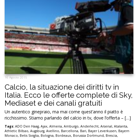
16 Agosto 2015
Calcio, la situazione dei diritti tv in
Italia. Ecco le offerte complete di Sky,
Mediaset e dei canali gratuiti
Un autentico ginepraio, ma mai come quest’anno il piatto è
ricchissimo. Stiamo parlando del calcio in tv, dove l’offerta – […]
Tags:
ADO Den Haag
,
Ajax
,
Almeria
,
Amburgo
,
Anderlecht
,
Arsenal
,
Atalanta
,
Athletic Bilbao
,
Augsburg
,
Avellino
,
Barcellona
,
Bari
,
Bayer Leverkusen
,
Bayern
Monaco
,
Betis Siviglia
,
Bologna
,
Bordeaux
,
Borussia Dortmund
,
Brescia
,