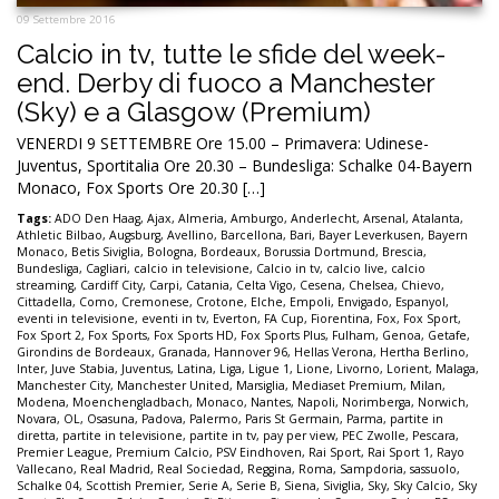
09 Settembre 2016
Calcio in tv, tutte le sfide del week-
end. Derby di fuoco a Manchester
(Sky) e a Glasgow (Premium)
VENERDI 9 SETTEMBRE Ore 15.00 – Primavera: Udinese-
Juventus, Sportitalia Ore 20.30 – Bundesliga: Schalke 04-Bayern
Monaco, Fox Sports Ore 20.30 […]
Tags:
ADO Den Haag
,
Ajax
,
Almeria
,
Amburgo
,
Anderlecht
,
Arsenal
,
Atalanta
,
Athletic Bilbao
,
Augsburg
,
Avellino
,
Barcellona
,
Bari
,
Bayer Leverkusen
,
Bayern
Monaco
,
Betis Siviglia
,
Bologna
,
Bordeaux
,
Borussia Dortmund
,
Brescia
,
Bundesliga
,
Cagliari
,
calcio in televisione
,
Calcio in tv
,
calcio live
,
calcio
streaming
,
Cardiff City
,
Carpi
,
Catania
,
Celta Vigo
,
Cesena
,
Chelsea
,
Chievo
,
Cittadella
,
Como
,
Cremonese
,
Crotone
,
Elche
,
Empoli
,
Envigado
,
Espanyol
,
eventi in televisione
,
eventi in tv
,
Everton
,
FA Cup
,
Fiorentina
,
Fox
,
Fox Sport
,
Fox Sport 2
,
Fox Sports
,
Fox Sports HD
,
Fox Sports Plus
,
Fulham
,
Genoa
,
Getafe
,
Girondins de Bordeaux
,
Granada
,
Hannover 96
,
Hellas Verona
,
Hertha Berlino
,
Inter
,
Juve Stabia
,
Juventus
,
Latina
,
Liga
,
Ligue 1
,
Lione
,
Livorno
,
Lorient
,
Malaga
,
Manchester City
,
Manchester United
,
Marsiglia
,
Mediaset Premium
,
Milan
,
Modena
,
Moenchengladbach
,
Monaco
,
Nantes
,
Napoli
,
Norimberga
,
Norwich
,
Novara
,
OL
,
Osasuna
,
Padova
,
Palermo
,
Paris St Germain
,
Parma
,
partite in
diretta
,
partite in televisione
,
partite in tv
,
pay per view
,
PEC Zwolle
,
Pescara
,
Premier League
,
Premium Calcio
,
PSV Eindhoven
,
Rai Sport
,
Rai Sport 1
,
Rayo
Vallecano
,
Real Madrid
,
Real Sociedad
,
Reggina
,
Roma
,
Sampdoria
,
sassuolo
,
Schalke 04
,
Scottish Premier
,
Serie A
,
Serie B
,
Siena
,
Siviglia
,
Sky
,
Sky Calcio
,
Sky