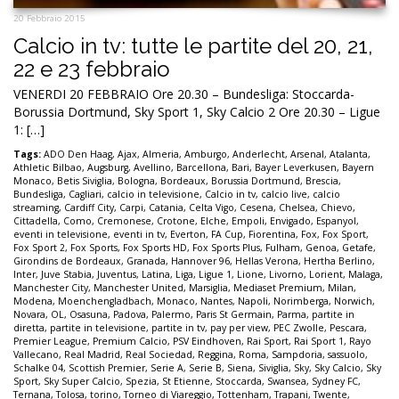
20 Febbraio 2015
Calcio in tv: tutte le partite del 20, 21,
22 e 23 febbraio
VENERDI 20 FEBBRAIO Ore 20.30 – Bundesliga: Stoccarda-
Borussia Dortmund, Sky Sport 1, Sky Calcio 2 Ore 20.30 – Ligue
1: […]
Tags:
ADO Den Haag
,
Ajax
,
Almeria
,
Amburgo
,
Anderlecht
,
Arsenal
,
Atalanta
,
Athletic Bilbao
,
Augsburg
,
Avellino
,
Barcellona
,
Bari
,
Bayer Leverkusen
,
Bayern
Monaco
,
Betis Siviglia
,
Bologna
,
Bordeaux
,
Borussia Dortmund
,
Brescia
,
Bundesliga
,
Cagliari
,
calcio in televisione
,
Calcio in tv
,
calcio live
,
calcio
streaming
,
Cardiff City
,
Carpi
,
Catania
,
Celta Vigo
,
Cesena
,
Chelsea
,
Chievo
,
Cittadella
,
Como
,
Cremonese
,
Crotone
,
Elche
,
Empoli
,
Envigado
,
Espanyol
,
eventi in televisione
,
eventi in tv
,
Everton
,
FA Cup
,
Fiorentina
,
Fox
,
Fox Sport
,
Fox Sport 2
,
Fox Sports
,
Fox Sports HD
,
Fox Sports Plus
,
Fulham
,
Genoa
,
Getafe
,
Girondins de Bordeaux
,
Granada
,
Hannover 96
,
Hellas Verona
,
Hertha Berlino
,
Inter
,
Juve Stabia
,
Juventus
,
Latina
,
Liga
,
Ligue 1
,
Lione
,
Livorno
,
Lorient
,
Malaga
,
Manchester City
,
Manchester United
,
Marsiglia
,
Mediaset Premium
,
Milan
,
Modena
,
Moenchengladbach
,
Monaco
,
Nantes
,
Napoli
,
Norimberga
,
Norwich
,
Novara
,
OL
,
Osasuna
,
Padova
,
Palermo
,
Paris St Germain
,
Parma
,
partite in
diretta
,
partite in televisione
,
partite in tv
,
pay per view
,
PEC Zwolle
,
Pescara
,
Premier League
,
Premium Calcio
,
PSV Eindhoven
,
Rai Sport
,
Rai Sport 1
,
Rayo
Vallecano
,
Real Madrid
,
Real Sociedad
,
Reggina
,
Roma
,
Sampdoria
,
sassuolo
,
Schalke 04
,
Scottish Premier
,
Serie A
,
Serie B
,
Siena
,
Siviglia
,
Sky
,
Sky Calcio
,
Sky
Sport
,
Sky Super Calcio
,
Spezia
,
St Etienne
,
Stoccarda
,
Swansea
,
Sydney FC
,
Ternana
,
Tolosa
,
torino
,
Torneo di Viareggio
,
Tottenham
,
Trapani
,
Twente
,