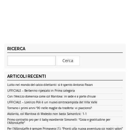
RICERCA
ARTICOLI RECENTI
Lutto nel mondo del calcio dilettanti: si è spento Antonio Pavan
UFFICIALE – Berbenno ripescato in Prima categoria
Con l’Arezzo domenica come col Mantova: in sede e a porte chiuse
UFFICIALE – Lorenzo Poli è un nuovo centrocampista del Villa Valle
Tornano i primi anni ’90 nelle maglie da trasferta: vi piacciono?
Atalanta, col Mantova di Modesto non basta Samardzic: 1-1
Primo contratto pro per il baby esordiente Simonelli: “Gioia e gratitudine per
l’AlbinoLeffe”
Per l’AlbinoLeffe è sempre Primavera (1): “Pronti alla nuova avventura coi nostri valori”