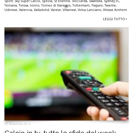
Sport
,
Sky Super Calcio
,
Spezia
,
St Etienne
,
Stoccarda
,
Swansea
,
Sydney FC
,
Ternana
,
Tolosa
,
torino
,
Torneo di Viareggio
,
Tottenham
,
Trapani
,
Twente
,
Udinese
,
Valencia
,
Valladolid
,
Varese
,
Villarreal
,
Virtus Lanciano
,
Vitesse Arnhem
LEGGI TUTTO
20 Novembre 2015