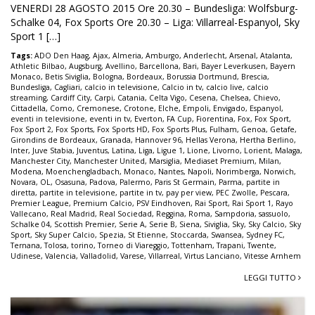
VENERDI 28 AGOSTO 2015 Ore 20.30 – Bundesliga: Wolfsburg-
Schalke 04, Fox Sports Ore 20.30 – Liga: Villarreal-Espanyol, Sky
Sport 1 […]
Tags:
ADO Den Haag
,
Ajax
,
Almeria
,
Amburgo
,
Anderlecht
,
Arsenal
,
Atalanta
,
Athletic Bilbao
,
Augsburg
,
Avellino
,
Barcellona
,
Bari
,
Bayer Leverkusen
,
Bayern
Monaco
,
Betis Siviglia
,
Bologna
,
Bordeaux
,
Borussia Dortmund
,
Brescia
,
Bundesliga
,
Cagliari
,
calcio in televisione
,
Calcio in tv
,
calcio live
,
calcio
streaming
,
Cardiff City
,
Carpi
,
Catania
,
Celta Vigo
,
Cesena
,
Chelsea
,
Chievo
,
Cittadella
,
Como
,
Cremonese
,
Crotone
,
Elche
,
Empoli
,
Envigado
,
Espanyol
,
eventi in televisione
,
eventi in tv
,
Everton
,
FA Cup
,
Fiorentina
,
Fox
,
Fox Sport
,
Fox Sport 2
,
Fox Sports
,
Fox Sports HD
,
Fox Sports Plus
,
Fulham
,
Genoa
,
Getafe
,
Girondins de Bordeaux
,
Granada
,
Hannover 96
,
Hellas Verona
,
Hertha Berlino
,
Inter
,
Juve Stabia
,
Juventus
,
Latina
,
Liga
,
Ligue 1
,
Lione
,
Livorno
,
Lorient
,
Malaga
,
Manchester City
,
Manchester United
,
Marsiglia
,
Mediaset Premium
,
Milan
,
Modena
,
Moenchengladbach
,
Monaco
,
Nantes
,
Napoli
,
Norimberga
,
Norwich
,
Novara
,
OL
,
Osasuna
,
Padova
,
Palermo
,
Paris St Germain
,
Parma
,
partite in
diretta
,
partite in televisione
,
partite in tv
,
pay per view
,
PEC Zwolle
,
Pescara
,
Premier League
,
Premium Calcio
,
PSV Eindhoven
,
Rai Sport
,
Rai Sport 1
,
Rayo
Vallecano
,
Real Madrid
,
Real Sociedad
,
Reggina
,
Roma
,
Sampdoria
,
sassuolo
,
Schalke 04
,
Scottish Premier
,
Serie A
,
Serie B
,
Siena
,
Siviglia
,
Sky
,
Sky Calcio
,
Sky
Sport
,
Sky Super Calcio
,
Spezia
,
St Etienne
,
Stoccarda
,
Swansea
,
Sydney FC
,
Ternana
,
Tolosa
,
torino
,
Torneo di Viareggio
,
Tottenham
,
Trapani
,
Twente
,
Udinese
,
Valencia
,
Valladolid
,
Varese
,
Villarreal
,
Virtus Lanciano
,
Vitesse Arnhem
LEGGI TUTTO