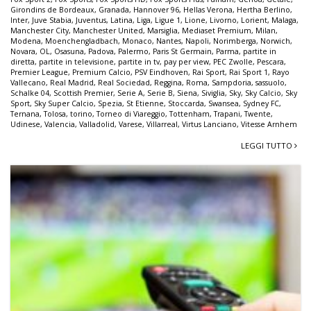
Girondins de Bordeaux
,
Granada
,
Hannover 96
,
Hellas Verona
,
Hertha Berlino
,
Inter
,
Juve Stabia
,
Juventus
,
Latina
,
Liga
,
Ligue 1
,
Lione
,
Livorno
,
Lorient
,
Malaga
,
Manchester City
,
Manchester United
,
Marsiglia
,
Mediaset Premium
,
Milan
,
Modena
,
Moenchengladbach
,
Monaco
,
Nantes
,
Napoli
,
Norimberga
,
Norwich
,
Novara
,
OL
,
Osasuna
,
Padova
,
Palermo
,
Paris St Germain
,
Parma
,
partite in
diretta
,
partite in televisione
,
partite in tv
,
pay per view
,
PEC Zwolle
,
Pescara
,
Premier League
,
Premium Calcio
,
PSV Eindhoven
,
Rai Sport
,
Rai Sport 1
,
Rayo
Vallecano
,
Real Madrid
,
Real Sociedad
,
Reggina
,
Roma
,
Sampdoria
,
sassuolo
,
Schalke 04
,
Scottish Premier
,
Serie A
,
Serie B
,
Siena
,
Siviglia
,
Sky
,
Sky Calcio
,
Sky
Sport
,
Sky Super Calcio
,
Spezia
,
St Etienne
,
Stoccarda
,
Swansea
,
Sydney FC
,
Ternana
,
Tolosa
,
torino
,
Torneo di Viareggio
,
Tottenham
,
Trapani
,
Twente
,
Udinese
,
Valencia
,
Valladolid
,
Varese
,
Villarreal
,
Virtus Lanciano
,
Vitesse Arnhem
LEGGI TUTTO