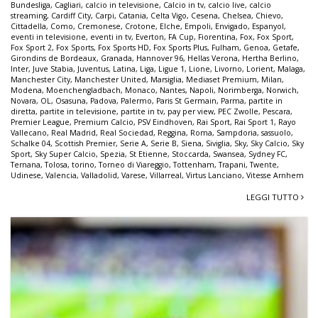
Bundesliga
,
Cagliari
,
calcio in televisione
,
Calcio in tv
,
calcio live
,
calcio
streaming
,
Cardiff City
,
Carpi
,
Catania
,
Celta Vigo
,
Cesena
,
Chelsea
,
Chievo
,
Cittadella
,
Como
,
Cremonese
,
Crotone
,
Elche
,
Empoli
,
Envigado
,
Espanyol
,
eventi in televisione
,
eventi in tv
,
Everton
,
FA Cup
,
Fiorentina
,
Fox
,
Fox Sport
,
Fox Sport 2
,
Fox Sports
,
Fox Sports HD
,
Fox Sports Plus
,
Fulham
,
Genoa
,
Getafe
,
Girondins de Bordeaux
,
Granada
,
Hannover 96
,
Hellas Verona
,
Hertha Berlino
,
Inter
,
Juve Stabia
,
Juventus
,
Latina
,
Liga
,
Ligue 1
,
Lione
,
Livorno
,
Lorient
,
Malaga
,
Manchester City
,
Manchester United
,
Marsiglia
,
Mediaset Premium
,
Milan
,
Modena
,
Moenchengladbach
,
Monaco
,
Nantes
,
Napoli
,
Norimberga
,
Norwich
,
Novara
,
OL
,
Osasuna
,
Padova
,
Palermo
,
Paris St Germain
,
Parma
,
partite in
diretta
,
partite in televisione
,
partite in tv
,
pay per view
,
PEC Zwolle
,
Pescara
,
Premier League
,
Premium Calcio
,
PSV Eindhoven
,
Rai Sport
,
Rai Sport 1
,
Rayo
Vallecano
,
Real Madrid
,
Real Sociedad
,
Reggina
,
Roma
,
Sampdoria
,
sassuolo
,
Schalke 04
,
Scottish Premier
,
Serie A
,
Serie B
,
Siena
,
Siviglia
,
Sky
,
Sky Calcio
,
Sky
Sport
,
Sky Super Calcio
,
Spezia
,
St Etienne
,
Stoccarda
,
Swansea
,
Sydney FC
,
Ternana
,
Tolosa
,
torino
,
Torneo di Viareggio
,
Tottenham
,
Trapani
,
Twente
,
Udinese
,
Valencia
,
Valladolid
,
Varese
,
Villarreal
,
Virtus Lanciano
,
Vitesse Arnhem
LEGGI TUTTO