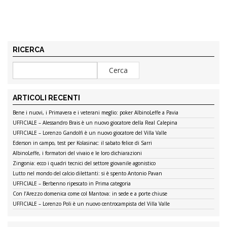
RICERCA
ARTICOLI RECENTI
Bene i nuovi, i Primavera e i veterani meglio: poker AlbinoLeffe a Pavia
UFFICIALE – Alessandro Brais è un nuovo giocatore della Real Calepina
UFFICIALE – Lorenzo Gandolfi è un nuovo giocatore del Villa Valle
Ederson in campo, test per Kolasinac: il sabato felice di Sarri
AlbinoLeffe, i formatori del vivaio e le loro dichiarazioni
Zingonia: ecco i quadri tecnici del settore giovanile agonistico
Lutto nel mondo del calcio dilettanti: si è spento Antonio Pavan
UFFICIALE – Berbenno ripescato in Prima categoria
Con l’Arezzo domenica come col Mantova: in sede e a porte chiuse
UFFICIALE – Lorenzo Poli è un nuovo centrocampista del Villa Valle