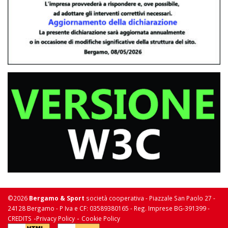
©2026
Bergamo & Sport
società cooperativa - Piazzale San Paolo 27 -
24128 Bergamo - P Iva e CF: 03589380165 - Reg. Imprese BG-391399 -
-
-
CREDITS
Privacy Policy
Cookie Policy