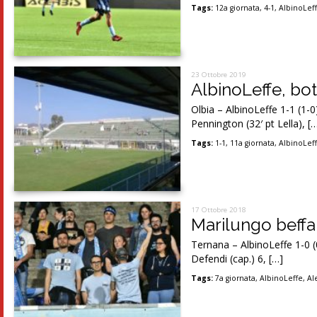
Tags:
12a giornata
,
4-1
,
AlbinoLef
23 Ottobre 2019
AlbinoLeffe, bot
Olbia – AlbinoLeffe 1-1 (1-0
Pennington (32′ pt Lella), [
Tags:
1-1
,
11a giornata
,
AlbinoLef
17 Ottobre 2018
Marilungo beffa
Ternana – AlbinoLeffe 1-0 (0
Defendi (cap.) 6, […]
Tags:
7a giornata
,
AlbinoLeffe
,
Al