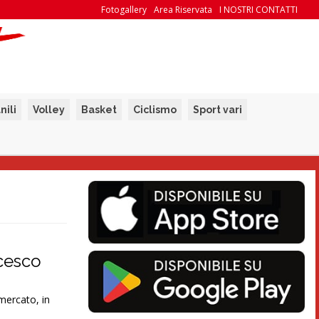
Fotogallery
Area Riservata
I NOSTRI CONTATTI
nili
Volley
Basket
Ciclismo
Sport vari
ncesco
omercato, in