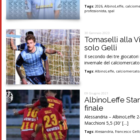
Tags:
2026
,
AlbinoLeffe
,
calciom
professionista
,
spal
30 Gennaio 2023
Tomaselli alla Vi
solo Gelli
Il secondo dei tre giocatori
invernale del calciomercato
Tags:
AlbinoLeffe
,
calciomercato
09 Giugno 2021
AlbinoLeffe Stan
finale
Alessandria – AlbinoLeffe 2-
Macchioni 5,5 (30′ […]
Tags:
Alessandria
,
Francesco Gelli