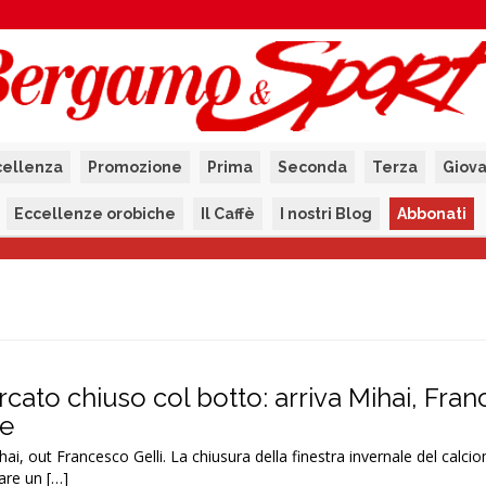
cellenza
Promozione
Prima
Seconda
Terza
Giova
Eccellenze orobiche
Il Caffè
I nostri Blog
Abbonati
cato chiuso col botto: arriva Mihai, Fra
ne
i, out Francesco Gelli. La chiusura della finestra invernale del calci
are un […]