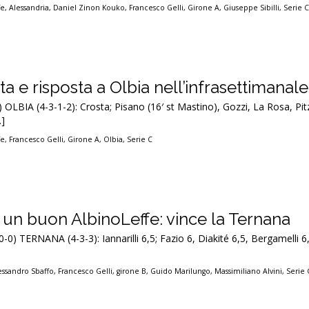
fe
,
Alessandria
,
Daniel Zinon Kouko
,
Francesco Gelli
,
Girone A
,
Giuseppe Sibilli
,
Serie 
ta e risposta a Olbia nell’infrasettimanale
) OLBIA (4-3-1-2): Crosta; Pisano (16′ st Mastino), Gozzi, La Rosa, Pitz
…]
fe
,
Francesco Gelli
,
Girone A
,
Olbia
,
Serie C
 un buon AlbinoLeffe: vince la Ternana
-0) TERNANA (4-3-3): Iannarilli 6,5; Fazio 6, Diakité 6,5, Bergamelli 6
essandro Sbaffo
,
Francesco Gelli
,
girone B
,
Guido Marilungo
,
Massimiliano Alvini
,
Serie 