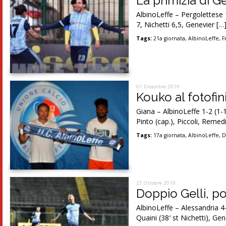
La primizia di Ge
AlbinoLeffe – Pergolettese 
7, Nichetti 6,5, Genevier […
Tags:
21a giornata
,
AlbinoLeffe
,
F
01 Dicembre 2019
Kouko al fotofini
Giana – AlbinoLeffe 1-2 (1
Pinto (cap.), Piccoli, Remedi
Tags:
17a giornata
,
AlbinoLeffe
,
D
27 Ottobre 2019
Doppio Gelli, po
AlbinoLeffe – Alessandria 4-
Quaini (38′ st Nichetti), Gen