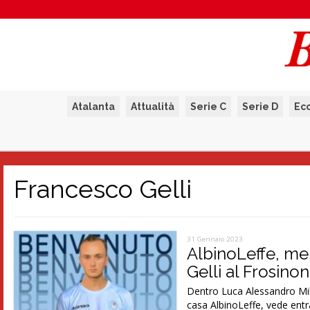
Atalanta
Attualità
Serie C
Serie D
Ec
Francesco Gelli
31 Gennaio 2023
AlbinoLeffe, mer
Gelli al Frosino
Dentro Luca Alessandro Miha
casa AlbinoLeffe, vede entr