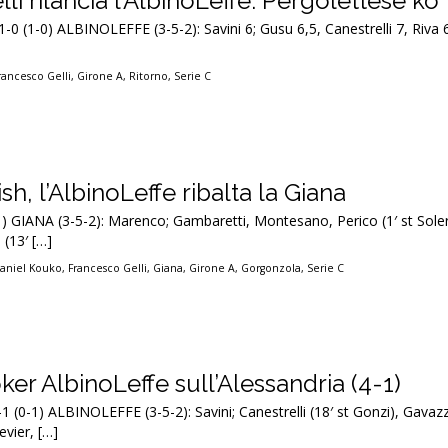
lli rilancia l’AlbinoLeffe: Pergolettese ko
1-0 (1-0) ALBINOLEFFE (3-5-2): Savini 6; Gusu 6,5, Canestrelli 7, Riva 
]
rancesco Gelli
,
Girone A
,
Ritorno
,
Serie C
sh, l’AlbinoLeffe ribalta la Giana
-1) GIANA (3-5-2): Marenco; Gambaretti, Montesano, Perico (1′ st Sol
 (13′ […]
aniel Kouko
,
Francesco Gelli
,
Giana
,
Girone A
,
Gorgonzola
,
Serie C
ker AlbinoLeffe sull’Alessandria (4-1)
1 (0-1) ALBINOLEFFE (3-5-2): Savini; Canestrelli (18′ st Gonzi), Gavazz
evier, […]