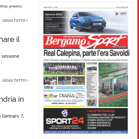
Mihai
,
prestito
,
LEGGI TUTTO
mare il
a sessione
LEGGI TUTTO
ndria in
Di Gennaro 7,