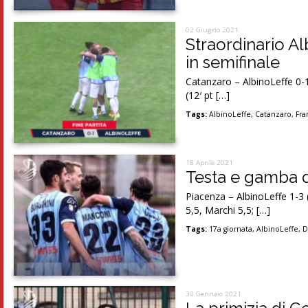
02 Giugno 2021
Straordinario Al
in semifinale
Catanzaro – AlbinoLeffe 0-
(12′ pt […]
Tags:
AlbinoLeffe
,
Catanzaro
,
Fra
18 Aprile 2021
Testa e gamba da 
Piacenza – AlbinoLeffe 1-3 (
5,5, Marchi 5,5; […]
Tags:
17a giornata
,
AlbinoLeffe
,
D
30 Gennaio 2021