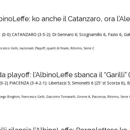
binoLeffe: ko anche il Catanzaro, ora l’Al
1 (0-0) CATANZARO (3-5-2): Di Gennaro 6; Scognamillo 6, Fazio 6, Gat
ncesco Gelli
,
nazionali
,
Playoff
,
quarti di finale
,
Ritorno
,
Serie C
playoff: l’AlbinoLeffe sbanca il “Garilli” 
0-2) PIACENZA (3-4-2-1): Libertazzi 5; Simonetti 6 (25′ st Scorza 6), Bat
iego Borghini
,
Francesco Gelli
,
Giacomo Tomaselli
,
Girone A
,
Piacenza
,
Ritorno
,
Serie 