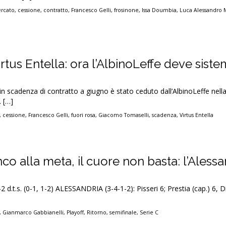
ercato
,
cessione
,
contratto
,
Francesco Gelli
,
frosinone
,
Issa Doumbia
,
Luca Alessandro 
rtus Entella: ora l’AlbinoLeffe deve siste
 in scadenza di contratto a giugno è stato ceduto dall’AlbinoLeffe nell
. […]
,
cessione
,
Francesco Gelli
,
fuori rosa
,
Giacomo Tomaselli
,
scadenza
,
Virtus Entella
co alla meta, il cuore non basta: l’Alessa
2 d.t.s. (0-1, 1-2) ALESSANDRIA (3-4-1-2): Pisseri 6; Prestia (cap.) 6, 
,
Gianmarco Gabbianelli
,
Playoff
,
Ritorno
,
semifinale
,
Serie C