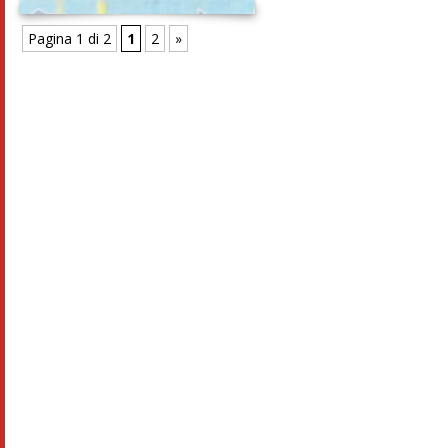
Pagina 1 di 2
1
2
»