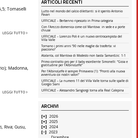
ARTICOLI RECENTI
6,5; Tomaselli
Lutto nel mondo del calcio dilettanti: si è spento Antonio
Pavan
UFFICIALE – Berbenno ripescato in Prima categoria
Con l’Arezzo domenica come col Mantova: in sede e a porte
chiuse
LEGGI TUTTO
UFFICIALE – Lorenzo Poli è un nuovo centrocampista del
Villa Valle
Tornano i primi anni ’90 nelle maglie da trasferta: vi
piacciono?
Atalanta, col Mantova di Modesto non basta Samardzic: 1-1
Primo contratto pro per il baby esordiente Simonelli: “Gioia e
gratitudine per l’AlbinoLeffe”
erio); Madonna,
Per l’AlbinoLeffe è sempre Primavera (1): “Pronti alla nuova
avventura coi nostri valori”
UFFICIALE – La numero 11 del Villa Valle torna sulle spalle di
Giorgio Siani
UFFICIALE – Alessandro Sangiorgi torna alla Real Calepina
LEGGI TUTTO
ARCHIVI
2026
2025
i, Riva; Gusu,
2024
2023
Dicembre