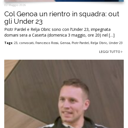
02 Maggio 2026
Col Genoa un rientro in squadra: out
gli Under 23
Piotr Pardel e Relja Obric sono con l’Under 23, impegnata
domani sera a Caserta (domenica 3 maggio, ore 20) nel […]
Tags:
23
,
convocati
,
Francesco Rossi
,
Genoa
,
Piotr Pardel
,
Relja Obric
,
Under 23
LEGGI TUTTO