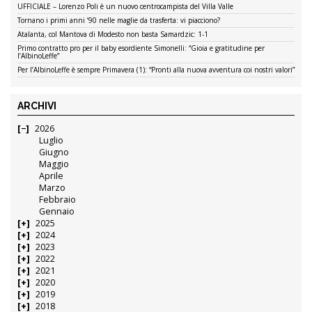
UFFICIALE – Lorenzo Poli è un nuovo centrocampista del Villa Valle
Tornano i primi anni ’90 nelle maglie da trasferta: vi piacciono?
Atalanta, col Mantova di Modesto non basta Samardzic: 1-1
Primo contratto pro per il baby esordiente Simonelli: “Gioia e gratitudine per
l’AlbinoLeffe”
Per l’AlbinoLeffe è sempre Primavera (1): “Pronti alla nuova avventura coi nostri valori”
ARCHIVI
2026
Luglio
Giugno
Maggio
Aprile
Marzo
Febbraio
Gennaio
2025
2024
2023
2022
2021
2020
2019
2018