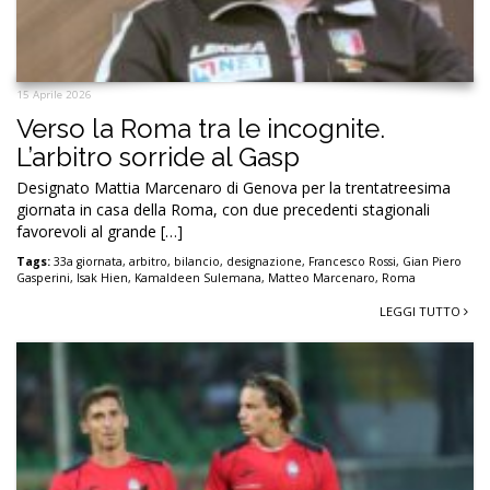
15 Aprile 2026
Verso la Roma tra le incognite.
L’arbitro sorride al Gasp
Designato Mattia Marcenaro di Genova per la trentatreesima
giornata in casa della Roma, con due precedenti stagionali
favorevoli al grande […]
Tags:
33a giornata
,
arbitro
,
bilancio
,
designazione
,
Francesco Rossi
,
Gian Piero
Gasperini
,
Isak Hien
,
Kamaldeen Sulemana
,
Matteo Marcenaro
,
Roma
LEGGI TUTTO