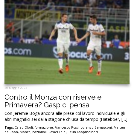
30 Maggio 2023
Contro il Monza con riserve e
Primavera? Gasp ci pensa
Con Jeremie Boga ancora alle prese col lavoro individuale e gli
altri magnifici sei dalla stagione chiusa da tempo (Hateboer, […]
Tags:
Caleb Okoli
,
formazione
,
Francesco Rossi
,
Lorenzo Bernasconi
,
Marten
de Roon
,
Monza
,
nazionali
,
Rafael Toloi
,
Teun Koopmeiners