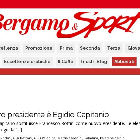
cellenza
Promozione
Prima
Seconda
Terza
Giova
Eccellenze orobiche
Il Caffè
I nostri Blog
Abbonati
vo presidente è Egidio Capitanio
Capitano sostituisce Francesco Rottini come nuovo Presidente. Le elezio
La guida […]
Rottini
,
Gigi Bettoni
,
GSD Paladina
,
Mattia Carenini
,
Paladina
,
Paladina Calcio