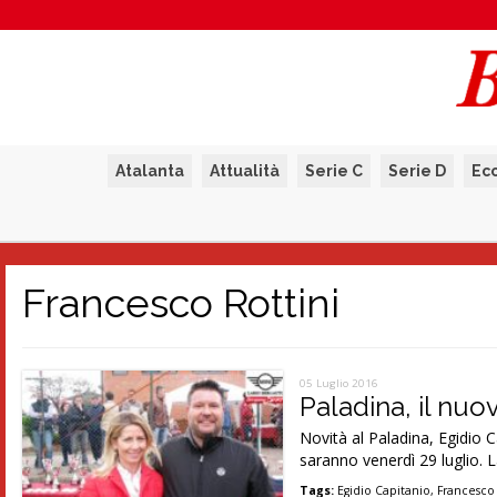
Atalanta
Attualità
Serie C
Serie D
Ec
Francesco Rottini
05 Luglio 2016
Paladina, il nuo
Novità al Paladina, Egidio 
saranno venerdì 29 luglio. 
Tags:
Egidio Capitanio
,
Francesco 