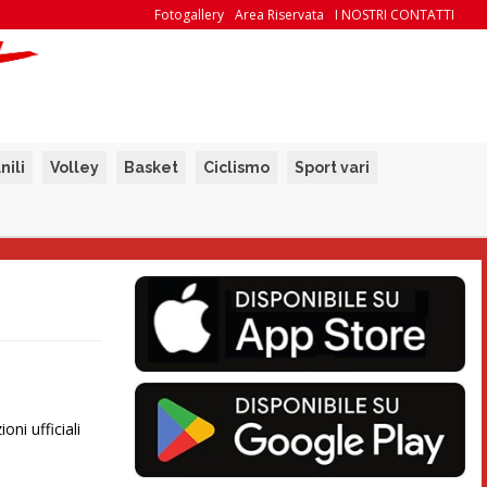
Fotogallery
Area Riservata
I NOSTRI CONTATTI
nili
Volley
Basket
Ciclismo
Sport vari
ni ufficiali