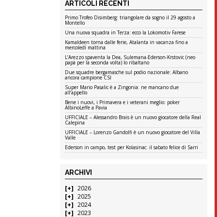
ARTICOLI RECENTI
Primo Trofeo Disimberg: triangolare da sogno il 29 agosto a
Montello
Una nuova squadra in Terza: ecco la Lokomotiv Farese
Kamaldeen torna dalle ferie, Atalanta in vacanza fino a
mercoledì mattina
L’Arezzo spaventa la Dea, Sulemana-Ederson-Krstovic (neo
papà per la seconda volta) lo ribaltano
Due squadre bergamasche sul podio nazionale: Albano
ancora campione CSI
Super Mario Pasalic è a Zingonia: ne mancano due
all’appello
Bene i nuovi, i Primavera e i veterani meglio: poker
AlbinoLeffe a Pavia
UFFICIALE – Alessandro Brais è un nuovo giocatore della Real
Calepina
UFFICIALE – Lorenzo Gandolfi è un nuovo giocatore del Villa
Valle
Ederson in campo, test per Kolasinac: il sabato felice di Sarri
ARCHIVI
2026
2025
2024
2023