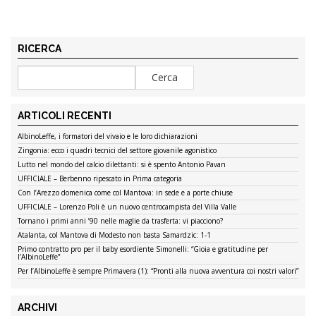
RICERCA
ARTICOLI RECENTI
AlbinoLeffe, i formatori del vivaio e le loro dichiarazioni
Zingonia: ecco i quadri tecnici del settore giovanile agonistico
Lutto nel mondo del calcio dilettanti: si è spento Antonio Pavan
UFFICIALE – Berbenno ripescato in Prima categoria
Con l’Arezzo domenica come col Mantova: in sede e a porte chiuse
UFFICIALE – Lorenzo Poli è un nuovo centrocampista del Villa Valle
Tornano i primi anni ’90 nelle maglie da trasferta: vi piacciono?
Atalanta, col Mantova di Modesto non basta Samardzic: 1-1
Primo contratto pro per il baby esordiente Simonelli: “Gioia e gratitudine per
l’AlbinoLeffe”
Per l’AlbinoLeffe è sempre Primavera (1): “Pronti alla nuova avventura coi nostri valori”
ARCHIVI