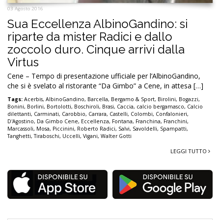
03 Agosto 2016
Sua Eccellenza AlbinoGandino: si
riparte da mister Radici e dallo
zoccolo duro. Cinque arrivi dalla
Virtus
Cene – Tempo di presentazione ufficiale per l’AlbinoGandino,
che si è svelato al ristorante “Da Gimbo” a Cene, in attesa […]
Tags:
Acerbis
,
AlbinoGandino
,
Barcella
,
Bergamo & Sport
,
Birolini
,
Bogazzi
,
Bonini
,
Borlini
,
Bortolotti
,
Boschiroli
,
Brasi
,
Caccia
,
calcio bergamasco
,
Calcio
dilettanti
,
Carminati
,
Carobbio
,
Carrara
,
Castelli
,
Colombi
,
Confalonieri
,
D'Agostino
,
Da Gimbo Cene
,
Eccellenza
,
Fontana
,
Franchina
,
Franchini
,
Marcassoli
,
Mosa
,
Piccinini
,
Roberto Radici
,
Salvi
,
Savoldelli
,
Spampatti
,
Tanghetti
,
Tiraboschi
,
Uccelli
,
Vigani
,
Walter Gotti
LEGGI TUTTO