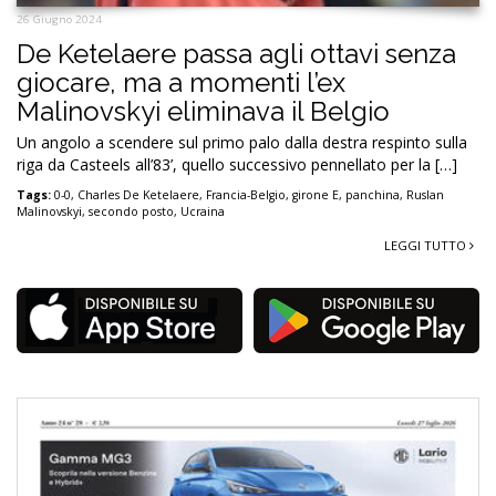
26 Giugno 2024
De Ketelaere passa agli ottavi senza
giocare, ma a momenti l’ex
Malinovskyi eliminava il Belgio
Un angolo a scendere sul primo palo dalla destra respinto sulla
riga da Casteels all’83’, quello successivo pennellato per la […]
Tags:
0-0
,
Charles De Ketelaere
,
Francia-Belgio
,
girone E
,
panchina
,
Ruslan
Malinovskyi
,
secondo posto
,
Ucraina
LEGGI TUTTO