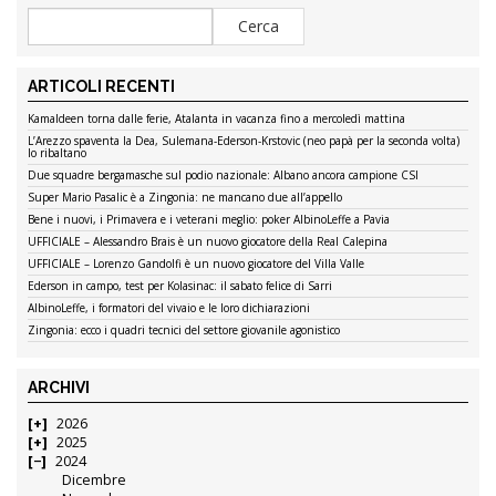
ARTICOLI RECENTI
Kamaldeen torna dalle ferie, Atalanta in vacanza fino a mercoledì mattina
L’Arezzo spaventa la Dea, Sulemana-Ederson-Krstovic (neo papà per la seconda volta)
lo ribaltano
Due squadre bergamasche sul podio nazionale: Albano ancora campione CSI
Super Mario Pasalic è a Zingonia: ne mancano due all’appello
Bene i nuovi, i Primavera e i veterani meglio: poker AlbinoLeffe a Pavia
UFFICIALE – Alessandro Brais è un nuovo giocatore della Real Calepina
UFFICIALE – Lorenzo Gandolfi è un nuovo giocatore del Villa Valle
Ederson in campo, test per Kolasinac: il sabato felice di Sarri
AlbinoLeffe, i formatori del vivaio e le loro dichiarazioni
Zingonia: ecco i quadri tecnici del settore giovanile agonistico
ARCHIVI
2026
2025
2024
Dicembre