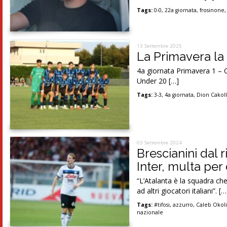
Tags:
0-0
,
22a giornata
,
frosinone
13 Settembre 2025
La Primavera la 
4a giornata Primavera 1 – 
Under 20 […]
Tags:
3-3
,
4a giornata
,
Dion Cakoll
03 Settembre 2024
Brescianini dal r
Inter, multa per
“L’Atalanta è la squadra c
ad altri giocatori italiani”. […
Tags:
#tifosi
,
azzurro
,
Caleb Okol
nazionale