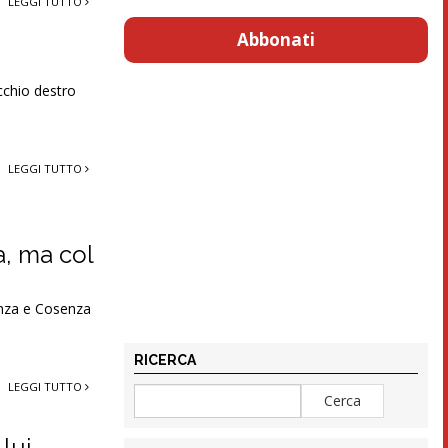
LEGGI TUTTO
Abbonati
occhio destro
LEGGI TUTTO
a, ma col
Monza e Cosenza
RICERCA
LEGGI TUTTO
 lui