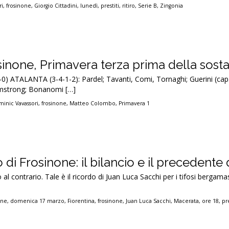
ri
,
frosinone
,
Giorgio Cittadini
,
lunedì
,
prestiti
,
ritiro
,
Serie B
,
Zingonia
inone, Primavera terza prima della sost
-0) ATALANTA (3-4-1-2): Pardel; Tavanti, Comi, Tornaghi; Guerini (cap
rmstrong; Bonanomi […]
inic Vavassori
,
frosinone
,
Matteo Colombo
,
Primavera 1
ro di Frosinone: il bilancio e il precedente 
al contrario. Tale è il ricordo di Juan Luca Sacchi per i tifosi bergama
one
,
domenica 17 marzo
,
Fiorentina
,
frosinone
,
Juan Luca Sacchi
,
Macerata
,
ore 18
,
pr