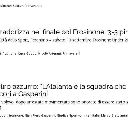
,
Mitchel Bakker
,
Primavera 1
raddrizza nel finale col Frosinone: 3-3 pi
Città dello Sport, Ferentino – sabato 13 settembre Frosinone Under 2
i
,
frosinone
,
Luca Gobbo
,
Nicolò Artesani
,
Primavera 1
itiro azzurro: “L’Atalanta è la squadra che
 cori a Gasperini
he volevo, dopo un’estate movimentata sono onorato di essere stato 
]
i
,
cori
,
frosinone
,
Gian Piero Gasperini
,
Giudice Sportivo
,
Inter
,
Italia
,
Marco Brescianini