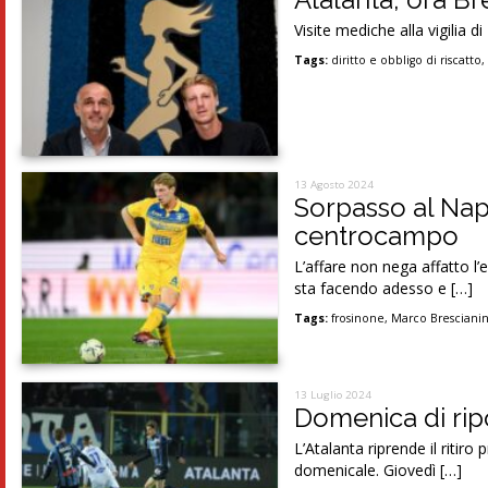
Visite mediche alla vigilia d
Tags:
diritto e obbligo di riscatto
13 Agosto 2024
Sorpasso al Napol
centrocampo
L’affare non nega affatto l’
sta facendo adesso e […]
Tags:
frosinone
,
Marco Brescianin
13 Luglio 2024
Domenica di ripo
L’Atalanta riprende il ritir
domenicale. Giovedì […]