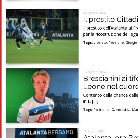
20 Agosto 2024
Il prestito Citta
Il prestito dell’Atalanta al
per la ricostruzione del le
Tags:
crociato
,
frosinone
,
Giorgio 
16 Agosto 2024
Brescianini ai ti
Leone nel cuor
Contento della chance delle
in B […]
Tags:
frosinone
,
IG
,
intervista
,
Mar
16 Agosto 2024
Atalanta, ora Bre