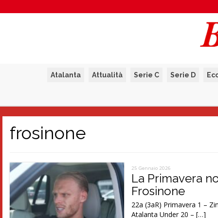
Atalanta
Attualità
Serie C
Serie D
Ec
frosinone
25 Gennaio 2026
La Primavera no
Frosinone
22a (3aR) Primavera 1 – Zi
Atalanta Under 20 – […]