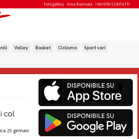
Fotogallery
Area Riservata
I NOSTRI CONTATTI
nili
Volley
Basket
Ciclismo
Sport vari
 col
nica 25 gennaio