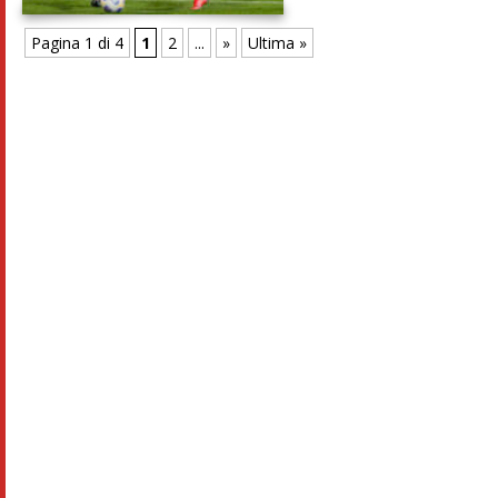
Pagina 1 di 4
1
2
...
»
Ultima »