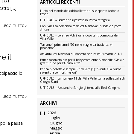
ARTICOLI RECENTI
scatto […]
Lutto nel mondo del calcio dilettanti: si è spento Antonio
Pavan
UFFICIALE – Berbenno ripescato in Prima categoria
LEGGI TUTTO
Con l’Arezzo domenica come col Mantova: in sede e a porte
chiuse
UFFICIALE – Lorenzo Poli è un nuovo centrocampista del
Villa Valle
Tornano i primi anni ’90 nelle maglie da trasferta: vi
piacciono?
Atalanta, col Mantova di Modesto non basta Samardzic: 1-1
e il
Primo contratto pro per il baby esordiente Simonelli: “Gioia e
gratitudine per l’AlbinoLeffe”
Per l’AlbinoLeffe è sempre Primavera (1): “Pronti alla nuova
 colpaccio lo
avventura coi nostri valori”
UFFICIALE – La numero 11 del Villa Valle torna sulle spalle di
Giorgio Siani
UFFICIALE – Alessandro Sangiorgi torna alla Real Calepina
LEGGI TUTTO
ARCHIVI
2026
Luglio
dopo la pausa
Giugno
Maggio
Aprile