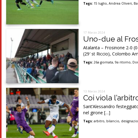
Tags:
15 luglio
,
Andrea Oliveri
,
Ba
17 Marzo 2024
Uno-due al Fros
Atalanta – Frosinone 2-0 (0
(29′ st Riccio), Colombo A
Tags:
26a giornata
,
9a ritorno
,
Dom
13 Marzo 2024
Coi viola l’arbit
Sant’Alessandro festeggiato 
nel girone […]
Tags:
arbitro
,
bilancio
,
designazi