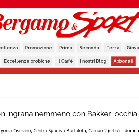
cellenza
Promozione
Prima
Seconda
Terza
Giova
Eccellenze orobiche
Il Caffè
I nostri Blog
Abbonati
n ingrana nemmeno con Bakker: occhiali
ngonia-Ciserano, Centro Sportivo Bortolotti, Campo 2 (erba) – dome