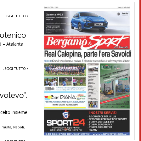
LEGGI TUTTO
rotenico
0 – Atalanta
LEGGI TUTTO
 volevo”.
scelto insieme
,
multa
,
Napoli
,