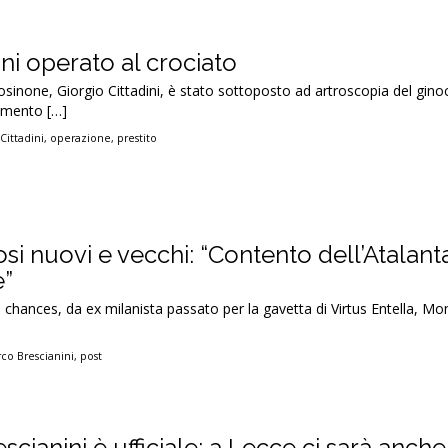
dini operato al crociato
 Frosinone, Giorgio Cittadini, è stato sottoposto ad artroscopia del gin
gamento […]
Cittadini
,
operazione
,
prestito
fosi nuovi e vecchi: “Contento dell’Atalant
e”
 chances, da ex milanista passato per la gavetta di Virtus Entella, 
co Brescianini
,
post
scianini è ufficiale: a Lecce ci sarà anche