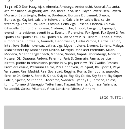
Tags:
ADO Den Haag
,
Ajax
,
Almeria
,
Amburgo
,
Anderlecht
,
Arsenal
,
Atalanta
,
Athletic Bilbao
,
Augsburg
,
Avellino
,
Barcellona
,
Bari
,
Bayer Leverkusen
,
Bayern
Monaco
,
Betis Siviglia
,
Bologna
,
Bordeaux
,
Borussia Dortmund
,
Brescia
,
Bundesliga
,
Cagliari
,
calcio in televisione
,
Calcio in tv
,
calcio live
,
calcio
streaming
,
Cardiff City
,
Carpi
,
Catania
,
Celta Vigo
,
Cesena
,
Chelsea
,
Chievo
,
Cittadella
,
Como
,
Cremonese
,
Crotone
,
Elche
,
Empoli
,
Envigado
,
Espanyol
,
eventi in televisione
,
eventi in tv
,
Everton
,
Fiorentina
,
Fox Sport
,
Fox Sport 2
,
Fox
Sports
,
Fox Sports 2 HD
,
Fox Sports HD
,
Fox Sports Plus
,
Fulham
,
Genoa
,
Getafe
,
Girondins de Bordeaux
,
Granada
,
Hannover 96
,
Hellas Verona
,
Hertha Berlino
,
Inter
,
Juve Stabia
,
Juventus
,
Latina
,
Liga
,
Ligue 1
,
Lione
,
Livorno
,
Lorient
,
Malaga
,
Manchester City
,
Manchester United
,
Marsiglia
,
Mediaset Premium
,
Milan
,
Modena
,
Moenchengladbach
,
Monaco
,
Nantes
,
Napoli
,
Norimberga
,
Norwich
,
Novara
,
OL
,
Osasuna
,
Padova
,
Palermo
,
Paris St Germain
,
Parma
,
partite in
diretta
,
partite in televisione
,
partite in tv
,
pay per view
,
PEC Zwolle
,
Pescara
,
Premier League
,
Premium Calcio
,
PSV Eindhoven
,
Rai Sport
,
Rai Sport 1
,
Rayo
Vallecano
,
Real Madrid
,
Real Sociedad
,
Reggina
,
Roma
,
Sampdoria
,
sassuolo
,
Schalke 04
,
Serie A
,
Serie B
,
Siena
,
Siviglia
,
Sky
,
Sky Calcio
,
Sky Sport
,
Sky Super
Calcio
,
Spezia
,
St Etienne
,
Stoccarda
,
Swansea
,
Sydney FC
,
Ternana
,
Tolosa
,
torino
,
Torneo di Viareggio
,
Tottenham
,
Trapani
,
Twente
,
Udinese
,
Valencia
,
Valladolid
,
Varese
,
Villarreal
,
Virtus Lanciano
,
Vitesse Arnhem
LEGGI TUTTO