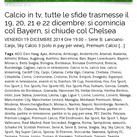
19 Dicembre 2014
Calcio in tv, tutte le sfide trasmesse il
19, 20, 21 e 22 dicembre: si comincia
col Bayern, si chiude col Chelsea
VENERDI 19 DICEMBRE 2014 Ore 19.00 – Serie B: Lanciano-
Carpi, Sky Calcio 3 (solo in pay per view), Premium Calcio […]
Tags:
ADO Den Haag
,
Ajax
,
Almeria
,
Amburgo
,
Anderlecht
,
Arsenal
,
Atalanta
,
Athletic Bilbao
,
Augsburg
,
Avellino
,
Barcellona
,
Bari
,
Bayer Leverkusen
,
Bayern
Monaco
,
Betis Siviglia
,
Bologna
,
Bordeaux
,
Borussia Dortmund
,
Brescia
,
Bundesliga
,
Cagliari
,
calcio in televisione
,
Calcio in tv
,
calcio live
,
calcio
streaming
,
Cardiff City
,
Carpi
,
Catania
,
Celta Vigo
,
Cesena
,
Chelsea
,
Chievo
,
Cittadella
,
Como
,
Cremonese
,
Crotone
,
Elche
,
Empoli
,
Envigado
,
Espanyol
,
eventi in televisione
,
eventi in tv
,
Everton
,
FA Cup
,
Fiorentina
,
Fox
,
Fox Sport
,
Fox Sport 2
,
Fox Sports
,
Fox Sports HD
,
Fox Sports Plus
,
Fulham
,
Genoa
,
Getafe
,
Girondins de Bordeaux
,
Granada
,
Hannover 96
,
Hellas Verona
,
Hertha Berlino
,
Inter
,
Juve Stabia
,
Juventus
,
Latina
,
Liga
,
Ligue 1
,
Lione
,
Livorno
,
Lorient
,
Malaga
,
Manchester City
,
Manchester United
,
Marsiglia
,
Mediaset Premium
,
Milan
,
Modena
,
Moenchengladbach
,
Monaco
,
Nantes
,
Napoli
,
Norimberga
,
Norwich
,
Novara
,
OL
,
Osasuna
,
Padova
,
Palermo
,
Paris St Germain
,
Parma
,
partite in
diretta
,
partite in televisione
,
partite in tv
,
pay per view
,
PEC Zwolle
,
Pescara
,
Premier League
,
Premium Calcio
,
PSV Eindhoven
,
Rai Sport
,
Rai Sport 1
,
Rayo
Vallecano
,
Real Madrid
,
Real Sociedad
,
Reggina
,
Roma
,
Sampdoria
,
sassuolo
,
Schalke 04
,
Scottish Premier
,
Serie A
,
Serie B
,
Siena
,
Siviglia
,
Sky
,
Sky Calcio
,
Sky
Sport
,
Sky Super Calcio
,
Spezia
,
St Etienne
,
Stoccarda
,
Swansea
,
Sydney FC
,
Ternana
,
Tolosa
,
torino
,
Torneo di Viareggio
,
Tottenham
,
Trapani
,
Twente
,