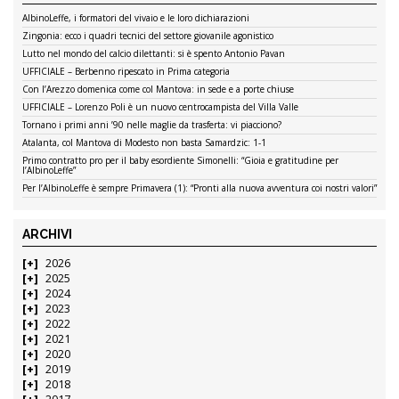
AlbinoLeffe, i formatori del vivaio e le loro dichiarazioni
Zingonia: ecco i quadri tecnici del settore giovanile agonistico
Lutto nel mondo del calcio dilettanti: si è spento Antonio Pavan
UFFICIALE – Berbenno ripescato in Prima categoria
Con l’Arezzo domenica come col Mantova: in sede e a porte chiuse
UFFICIALE – Lorenzo Poli è un nuovo centrocampista del Villa Valle
Tornano i primi anni ’90 nelle maglie da trasferta: vi piacciono?
Atalanta, col Mantova di Modesto non basta Samardzic: 1-1
Primo contratto pro per il baby esordiente Simonelli: “Gioia e gratitudine per
l’AlbinoLeffe”
Per l’AlbinoLeffe è sempre Primavera (1): “Pronti alla nuova avventura coi nostri valori”
ARCHIVI
2026
2025
2024
2023
2022
2021
2020
2019
2018