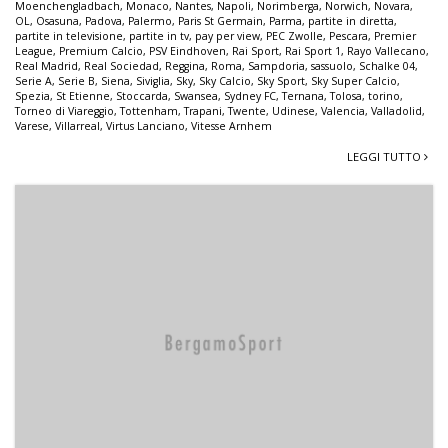
Moenchengladbach
,
Monaco
,
Nantes
,
Napoli
,
Norimberga
,
Norwich
,
Novara
,
OL
,
Osasuna
,
Padova
,
Palermo
,
Paris St Germain
,
Parma
,
partite in diretta
,
partite in televisione
,
partite in tv
,
pay per view
,
PEC Zwolle
,
Pescara
,
Premier
League
,
Premium Calcio
,
PSV Eindhoven
,
Rai Sport
,
Rai Sport 1
,
Rayo Vallecano
,
Real Madrid
,
Real Sociedad
,
Reggina
,
Roma
,
Sampdoria
,
sassuolo
,
Schalke 04
,
Serie A
,
Serie B
,
Siena
,
Siviglia
,
Sky
,
Sky Calcio
,
Sky Sport
,
Sky Super Calcio
,
Spezia
,
St Etienne
,
Stoccarda
,
Swansea
,
Sydney FC
,
Ternana
,
Tolosa
,
torino
,
Torneo di Viareggio
,
Tottenham
,
Trapani
,
Twente
,
Udinese
,
Valencia
,
Valladolid
,
Varese
,
Villarreal
,
Virtus Lanciano
,
Vitesse Arnhem
LEGGI TUTTO