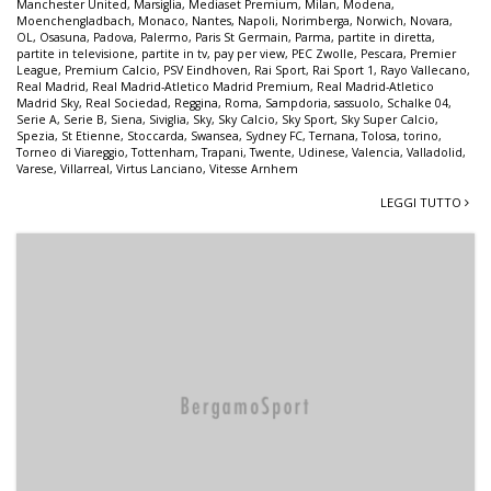
Manchester United
,
Marsiglia
,
Mediaset Premium
,
Milan
,
Modena
,
Moenchengladbach
,
Monaco
,
Nantes
,
Napoli
,
Norimberga
,
Norwich
,
Novara
,
OL
,
Osasuna
,
Padova
,
Palermo
,
Paris St Germain
,
Parma
,
partite in diretta
,
partite in televisione
,
partite in tv
,
pay per view
,
PEC Zwolle
,
Pescara
,
Premier
League
,
Premium Calcio
,
PSV Eindhoven
,
Rai Sport
,
Rai Sport 1
,
Rayo Vallecano
,
Real Madrid
,
Real Madrid-Atletico Madrid Premium
,
Real Madrid-Atletico
Madrid Sky
,
Real Sociedad
,
Reggina
,
Roma
,
Sampdoria
,
sassuolo
,
Schalke 04
,
Serie A
,
Serie B
,
Siena
,
Siviglia
,
Sky
,
Sky Calcio
,
Sky Sport
,
Sky Super Calcio
,
Spezia
,
St Etienne
,
Stoccarda
,
Swansea
,
Sydney FC
,
Ternana
,
Tolosa
,
torino
,
Torneo di Viareggio
,
Tottenham
,
Trapani
,
Twente
,
Udinese
,
Valencia
,
Valladolid
,
Varese
,
Villarreal
,
Virtus Lanciano
,
Vitesse Arnhem
LEGGI TUTTO