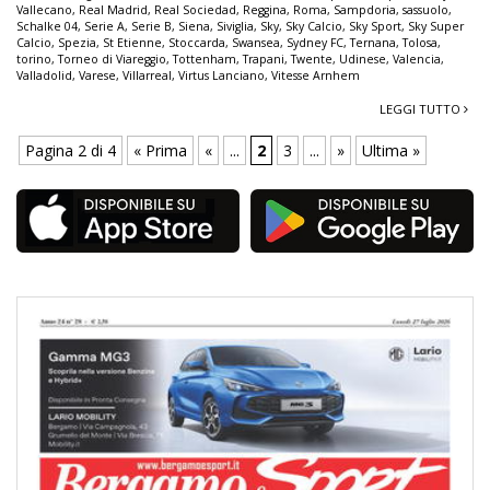
Vallecano
,
Real Madrid
,
Real Sociedad
,
Reggina
,
Roma
,
Sampdoria
,
sassuolo
,
Schalke 04
,
Serie A
,
Serie B
,
Siena
,
Siviglia
,
Sky
,
Sky Calcio
,
Sky Sport
,
Sky Super
Calcio
,
Spezia
,
St Etienne
,
Stoccarda
,
Swansea
,
Sydney FC
,
Ternana
,
Tolosa
,
torino
,
Torneo di Viareggio
,
Tottenham
,
Trapani
,
Twente
,
Udinese
,
Valencia
,
Valladolid
,
Varese
,
Villarreal
,
Virtus Lanciano
,
Vitesse Arnhem
LEGGI TUTTO
Pagina 2 di 4
« Prima
«
...
2
3
...
»
Ultima »