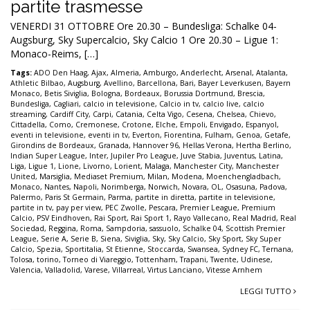
partite trasmesse
VENERDI 31 OTTOBRE Ore 20.30 – Bundesliga: Schalke 04-
Augsburg, Sky Supercalcio, Sky Calcio 1 Ore 20.30 – Ligue 1:
Monaco-Reims, […]
Tags:
ADO Den Haag
,
Ajax
,
Almeria
,
Amburgo
,
Anderlecht
,
Arsenal
,
Atalanta
,
Athletic Bilbao
,
Augsburg
,
Avellino
,
Barcellona
,
Bari
,
Bayer Leverkusen
,
Bayern
Monaco
,
Betis Siviglia
,
Bologna
,
Bordeaux
,
Borussia Dortmund
,
Brescia
,
Bundesliga
,
Cagliari
,
calcio in televisione
,
Calcio in tv
,
calcio live
,
calcio
streaming
,
Cardiff City
,
Carpi
,
Catania
,
Celta Vigo
,
Cesena
,
Chelsea
,
Chievo
,
Cittadella
,
Como
,
Cremonese
,
Crotone
,
Elche
,
Empoli
,
Envigado
,
Espanyol
,
eventi in televisione
,
eventi in tv
,
Everton
,
Fiorentina
,
Fulham
,
Genoa
,
Getafe
,
Girondins de Bordeaux
,
Granada
,
Hannover 96
,
Hellas Verona
,
Hertha Berlino
,
Indian Super League
,
Inter
,
Jupiler Pro League
,
Juve Stabia
,
Juventus
,
Latina
,
Liga
,
Ligue 1
,
Lione
,
Livorno
,
Lorient
,
Malaga
,
Manchester City
,
Manchester
United
,
Marsiglia
,
Mediaset Premium
,
Milan
,
Modena
,
Moenchengladbach
,
Monaco
,
Nantes
,
Napoli
,
Norimberga
,
Norwich
,
Novara
,
OL
,
Osasuna
,
Padova
,
Palermo
,
Paris St Germain
,
Parma
,
partite in diretta
,
partite in televisione
,
partite in tv
,
pay per view
,
PEC Zwolle
,
Pescara
,
Premier League
,
Premium
Calcio
,
PSV Eindhoven
,
Rai Sport
,
Rai Sport 1
,
Rayo Vallecano
,
Real Madrid
,
Real
Sociedad
,
Reggina
,
Roma
,
Sampdoria
,
sassuolo
,
Schalke 04
,
Scottish Premier
League
,
Serie A
,
Serie B
,
Siena
,
Siviglia
,
Sky
,
Sky Calcio
,
Sky Sport
,
Sky Super
Calcio
,
Spezia
,
Sportitalia
,
St Etienne
,
Stoccarda
,
Swansea
,
Sydney FC
,
Ternana
,
Tolosa
,
torino
,
Torneo di Viareggio
,
Tottenham
,
Trapani
,
Twente
,
Udinese
,
Valencia
,
Valladolid
,
Varese
,
Villarreal
,
Virtus Lanciano
,
Vitesse Arnhem
LEGGI TUTTO