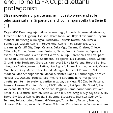
end. Torna la FA Cup: dilettanti
protagonisti
Sfilza incredibile di partite anche in questo week-end sulle
televisioni italiane. Si parte venerdì con ampia scelta tra Serie B,
[…]
Tags:
ADO Den Haag
,
Ajax
,
Almeria
,
Amburgo
,
Anderlecht
,
Arsenal
,
Atalanta
,
Athletic Bilbao
,
Augsburg
,
Avellino
,
Barcellona
,
Bari
,
Bayer Leverkusen
,
Bayern
Monaco
,
Betis Siviglia
,
Bologna
,
Bordeaux
,
Borussia Dortmund
,
Brescia
,
Bundesliga
,
Cagliari
,
calcio in televisione
,
Calcio in tv
,
calcio live
,
calcio
streaming
,
Cardiff City
,
Carpi
,
Catania
,
Celta Vigo
,
Cesena
,
Chelsea
,
Chievo
,
Cittadella
,
Como
,
Cremonese
,
Crotone
,
Elche
,
Empoli
,
Envigado
,
Espanyol
,
eventi in televisione
,
eventi in tv
,
Everton
,
FA Cup
,
Fiorentina
,
Fox
,
Fox Sport
,
Fox Sport 2
,
Fox Sports
,
Fox Sports HD
,
Fox Sports Plus
,
Fulham
,
Genoa
,
Getafe
,
Girondins de Bordeaux
,
Granada
,
Hannover 96
,
Hellas Verona
,
Hertha Berlino
,
Inter
,
Juve Stabia
,
Juventus
,
Latina
,
Liga
,
Ligue 1
,
Lione
,
Livorno
,
Lorient
,
Malaga
,
Manchester City
,
Manchester United
,
Marsiglia
,
Mediaset Premium
,
Milan
,
Modena
,
Moenchengladbach
,
Monaco
,
Nantes
,
Napoli
,
Norimberga
,
Norwich
,
Novara
,
OL
,
Osasuna
,
Padova
,
Palermo
,
Paris St Germain
,
Parma
,
partite in
diretta
,
partite in televisione
,
partite in tv
,
pay per view
,
PEC Zwolle
,
Pescara
,
Premier League
,
Premium Calcio
,
PSV Eindhoven
,
Rai Sport
,
Rai Sport 1
,
Rayo
Vallecano
,
Real Madrid
,
Real Sociedad
,
Reggina
,
Roma
,
Sampdoria
,
sassuolo
,
Schalke 04
,
Scottish Premier
,
Serie A
,
Serie B
,
Siena
,
Siviglia
,
Sky
,
Sky Calcio
,
Sky
Sport
,
Sky Super Calcio
,
Spezia
,
St Etienne
,
Stoccarda
,
Swansea
,
Sydney FC
,
Ternana
,
Tolosa
,
torino
,
Torneo di Viareggio
,
Tottenham
,
Trapani
,
Twente
,
Udinese
,
Valencia
,
Valladolid
,
Varese
,
Villarreal
,
Virtus Lanciano
,
Vitesse Arnhem
LEGGI TUTTO