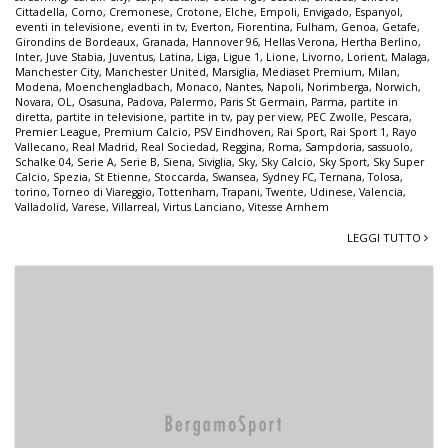
Cittadella
,
Como
,
Cremonese
,
Crotone
,
Elche
,
Empoli
,
Envigado
,
Espanyol
,
eventi in televisione
,
eventi in tv
,
Everton
,
Fiorentina
,
Fulham
,
Genoa
,
Getafe
,
Girondins de Bordeaux
,
Granada
,
Hannover 96
,
Hellas Verona
,
Hertha Berlino
,
Inter
,
Juve Stabia
,
Juventus
,
Latina
,
Liga
,
Ligue 1
,
Lione
,
Livorno
,
Lorient
,
Malaga
,
Manchester City
,
Manchester United
,
Marsiglia
,
Mediaset Premium
,
Milan
,
Modena
,
Moenchengladbach
,
Monaco
,
Nantes
,
Napoli
,
Norimberga
,
Norwich
,
Novara
,
OL
,
Osasuna
,
Padova
,
Palermo
,
Paris St Germain
,
Parma
,
partite in
diretta
,
partite in televisione
,
partite in tv
,
pay per view
,
PEC Zwolle
,
Pescara
,
Premier League
,
Premium Calcio
,
PSV Eindhoven
,
Rai Sport
,
Rai Sport 1
,
Rayo
Vallecano
,
Real Madrid
,
Real Sociedad
,
Reggina
,
Roma
,
Sampdoria
,
sassuolo
,
Schalke 04
,
Serie A
,
Serie B
,
Siena
,
Siviglia
,
Sky
,
Sky Calcio
,
Sky Sport
,
Sky Super
Calcio
,
Spezia
,
St Etienne
,
Stoccarda
,
Swansea
,
Sydney FC
,
Ternana
,
Tolosa
,
torino
,
Torneo di Viareggio
,
Tottenham
,
Trapani
,
Twente
,
Udinese
,
Valencia
,
Valladolid
,
Varese
,
Villarreal
,
Virtus Lanciano
,
Vitesse Arnhem
LEGGI TUTTO