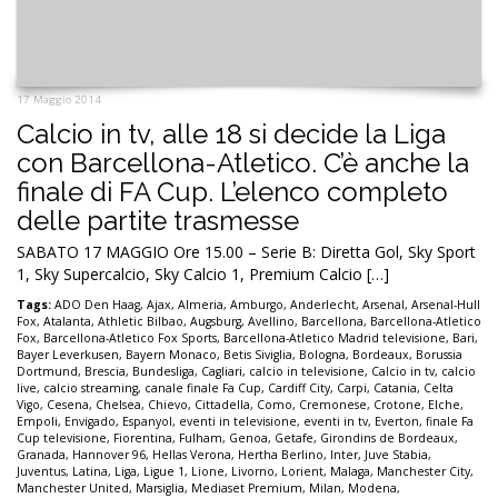
17 Maggio 2014
Calcio in tv, alle 18 si decide la Liga
con Barcellona-Atletico. C’è anche la
finale di FA Cup. L’elenco completo
delle partite trasmesse
SABATO 17 MAGGIO Ore 15.00 – Serie B: Diretta Gol, Sky Sport
1, Sky Supercalcio, Sky Calcio 1, Premium Calcio […]
Tags:
ADO Den Haag
,
Ajax
,
Almeria
,
Amburgo
,
Anderlecht
,
Arsenal
,
Arsenal-Hull
Fox
,
Atalanta
,
Athletic Bilbao
,
Augsburg
,
Avellino
,
Barcellona
,
Barcellona-Atletico
Fox
,
Barcellona-Atletico Fox Sports
,
Barcellona-Atletico Madrid televisione
,
Bari
,
Bayer Leverkusen
,
Bayern Monaco
,
Betis Siviglia
,
Bologna
,
Bordeaux
,
Borussia
Dortmund
,
Brescia
,
Bundesliga
,
Cagliari
,
calcio in televisione
,
Calcio in tv
,
calcio
live
,
calcio streaming
,
canale finale Fa Cup
,
Cardiff City
,
Carpi
,
Catania
,
Celta
Vigo
,
Cesena
,
Chelsea
,
Chievo
,
Cittadella
,
Como
,
Cremonese
,
Crotone
,
Elche
,
Empoli
,
Envigado
,
Espanyol
,
eventi in televisione
,
eventi in tv
,
Everton
,
finale Fa
Cup televisione
,
Fiorentina
,
Fulham
,
Genoa
,
Getafe
,
Girondins de Bordeaux
,
Granada
,
Hannover 96
,
Hellas Verona
,
Hertha Berlino
,
Inter
,
Juve Stabia
,
Juventus
,
Latina
,
Liga
,
Ligue 1
,
Lione
,
Livorno
,
Lorient
,
Malaga
,
Manchester City
,
Manchester United
,
Marsiglia
,
Mediaset Premium
,
Milan
,
Modena
,