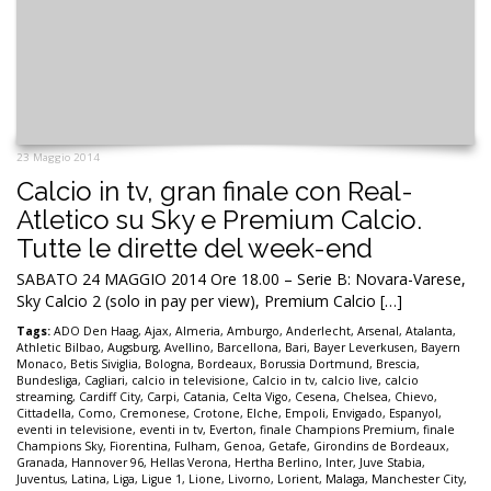
23 Maggio 2014
Calcio in tv, gran finale con Real-
Atletico su Sky e Premium Calcio.
Tutte le dirette del week-end
SABATO 24 MAGGIO 2014 Ore 18.00 – Serie B: Novara-Varese,
Sky Calcio 2 (solo in pay per view), Premium Calcio […]
Tags:
ADO Den Haag
,
Ajax
,
Almeria
,
Amburgo
,
Anderlecht
,
Arsenal
,
Atalanta
,
Athletic Bilbao
,
Augsburg
,
Avellino
,
Barcellona
,
Bari
,
Bayer Leverkusen
,
Bayern
Monaco
,
Betis Siviglia
,
Bologna
,
Bordeaux
,
Borussia Dortmund
,
Brescia
,
Bundesliga
,
Cagliari
,
calcio in televisione
,
Calcio in tv
,
calcio live
,
calcio
streaming
,
Cardiff City
,
Carpi
,
Catania
,
Celta Vigo
,
Cesena
,
Chelsea
,
Chievo
,
Cittadella
,
Como
,
Cremonese
,
Crotone
,
Elche
,
Empoli
,
Envigado
,
Espanyol
,
eventi in televisione
,
eventi in tv
,
Everton
,
finale Champions Premium
,
finale
Champions Sky
,
Fiorentina
,
Fulham
,
Genoa
,
Getafe
,
Girondins de Bordeaux
,
Granada
,
Hannover 96
,
Hellas Verona
,
Hertha Berlino
,
Inter
,
Juve Stabia
,
Juventus
,
Latina
,
Liga
,
Ligue 1
,
Lione
,
Livorno
,
Lorient
,
Malaga
,
Manchester City
,