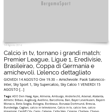
14 Agosto 2014
Calcio in tv, tornano i grandi match:
Premier League, Ligue 1, Eredivisie,
Brasileirao, Coppa di Germania e
amichevoli. L’elenco dettagliato
GIOVEDI 14 AGOSTO Ore 19.30 – Amichevole: Paok Salonicco-
Inter, Sky Sport 1, Sky Supercalcio, Sky Calcio 1 VENERDI 15
AGOSTO […]
Tags:
ADO Den Haag
,
Ajax
,
Almeria
,
Amburgo
,
Anderlecht
,
Arsenal
,
Atalanta
,
Athletic Bilbao
,
Augsburg
,
Avellino
,
Barcellona
,
Bari
,
Bayer Leverkusen
,
Bayern
Monaco
,
Betis Siviglia
,
Bologna
,
Bordeaux
,
Borussia Dortmund
,
Brescia
,
Bundesliga
,
Cagliari
,
calcio in televisione
,
Calcio in tv
,
calcio live
,
calcio
streaming
,
Cardiff City
,
Carpi
,
Catania
,
Celta Vigo
,
Cesena
,
Chelsea
,
Chievo
,