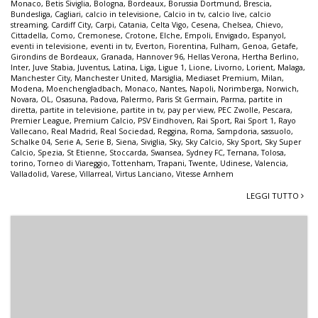
Monaco
,
Betis Siviglia
,
Bologna
,
Bordeaux
,
Borussia Dortmund
,
Brescia
,
Bundesliga
,
Cagliari
,
calcio in televisione
,
Calcio in tv
,
calcio live
,
calcio
streaming
,
Cardiff City
,
Carpi
,
Catania
,
Celta Vigo
,
Cesena
,
Chelsea
,
Chievo
,
Cittadella
,
Como
,
Cremonese
,
Crotone
,
Elche
,
Empoli
,
Envigado
,
Espanyol
,
eventi in televisione
,
eventi in tv
,
Everton
,
Fiorentina
,
Fulham
,
Genoa
,
Getafe
,
Girondins de Bordeaux
,
Granada
,
Hannover 96
,
Hellas Verona
,
Hertha Berlino
,
Inter
,
Juve Stabia
,
Juventus
,
Latina
,
Liga
,
Ligue 1
,
Lione
,
Livorno
,
Lorient
,
Malaga
,
Manchester City
,
Manchester United
,
Marsiglia
,
Mediaset Premium
,
Milan
,
Modena
,
Moenchengladbach
,
Monaco
,
Nantes
,
Napoli
,
Norimberga
,
Norwich
,
Novara
,
OL
,
Osasuna
,
Padova
,
Palermo
,
Paris St Germain
,
Parma
,
partite in
diretta
,
partite in televisione
,
partite in tv
,
pay per view
,
PEC Zwolle
,
Pescara
,
Premier League
,
Premium Calcio
,
PSV Eindhoven
,
Rai Sport
,
Rai Sport 1
,
Rayo
Vallecano
,
Real Madrid
,
Real Sociedad
,
Reggina
,
Roma
,
Sampdoria
,
sassuolo
,
Schalke 04
,
Serie A
,
Serie B
,
Siena
,
Siviglia
,
Sky
,
Sky Calcio
,
Sky Sport
,
Sky Super
Calcio
,
Spezia
,
St Etienne
,
Stoccarda
,
Swansea
,
Sydney FC
,
Ternana
,
Tolosa
,
torino
,
Torneo di Viareggio
,
Tottenham
,
Trapani
,
Twente
,
Udinese
,
Valencia
,
Valladolid
,
Varese
,
Villarreal
,
Virtus Lanciano
,
Vitesse Arnhem
LEGGI TUTTO