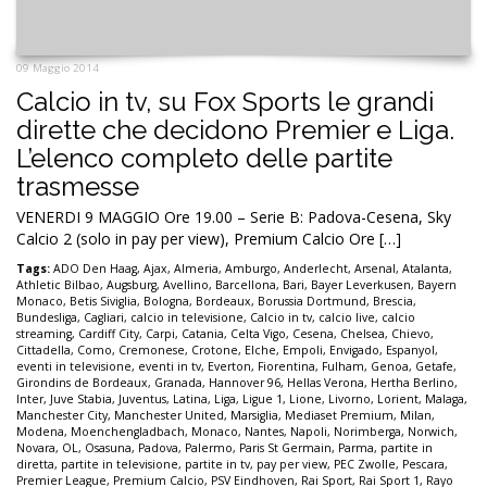
09 Maggio 2014
Calcio in tv, su Fox Sports le grandi
dirette che decidono Premier e Liga.
L’elenco completo delle partite
trasmesse
VENERDI 9 MAGGIO Ore 19.00 – Serie B: Padova-Cesena, Sky
Calcio 2 (solo in pay per view), Premium Calcio Ore […]
Tags:
ADO Den Haag
,
Ajax
,
Almeria
,
Amburgo
,
Anderlecht
,
Arsenal
,
Atalanta
,
Athletic Bilbao
,
Augsburg
,
Avellino
,
Barcellona
,
Bari
,
Bayer Leverkusen
,
Bayern
Monaco
,
Betis Siviglia
,
Bologna
,
Bordeaux
,
Borussia Dortmund
,
Brescia
,
Bundesliga
,
Cagliari
,
calcio in televisione
,
Calcio in tv
,
calcio live
,
calcio
streaming
,
Cardiff City
,
Carpi
,
Catania
,
Celta Vigo
,
Cesena
,
Chelsea
,
Chievo
,
Cittadella
,
Como
,
Cremonese
,
Crotone
,
Elche
,
Empoli
,
Envigado
,
Espanyol
,
eventi in televisione
,
eventi in tv
,
Everton
,
Fiorentina
,
Fulham
,
Genoa
,
Getafe
,
Girondins de Bordeaux
,
Granada
,
Hannover 96
,
Hellas Verona
,
Hertha Berlino
,
Inter
,
Juve Stabia
,
Juventus
,
Latina
,
Liga
,
Ligue 1
,
Lione
,
Livorno
,
Lorient
,
Malaga
,
Manchester City
,
Manchester United
,
Marsiglia
,
Mediaset Premium
,
Milan
,
Modena
,
Moenchengladbach
,
Monaco
,
Nantes
,
Napoli
,
Norimberga
,
Norwich
,
Novara
,
OL
,
Osasuna
,
Padova
,
Palermo
,
Paris St Germain
,
Parma
,
partite in
diretta
,
partite in televisione
,
partite in tv
,
pay per view
,
PEC Zwolle
,
Pescara
,
Premier League
,
Premium Calcio
,
PSV Eindhoven
,
Rai Sport
,
Rai Sport 1
,
Rayo