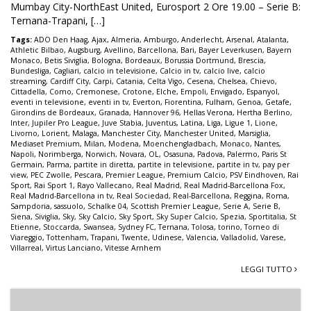
Mumbay City-NorthEast United, Eurosport 2 Ore 19.00 – Serie B:
Ternana-Trapani, […]
Tags:
ADO Den Haag
,
Ajax
,
Almeria
,
Amburgo
,
Anderlecht
,
Arsenal
,
Atalanta
,
Athletic Bilbao
,
Augsburg
,
Avellino
,
Barcellona
,
Bari
,
Bayer Leverkusen
,
Bayern
Monaco
,
Betis Siviglia
,
Bologna
,
Bordeaux
,
Borussia Dortmund
,
Brescia
,
Bundesliga
,
Cagliari
,
calcio in televisione
,
Calcio in tv
,
calcio live
,
calcio
streaming
,
Cardiff City
,
Carpi
,
Catania
,
Celta Vigo
,
Cesena
,
Chelsea
,
Chievo
,
Cittadella
,
Como
,
Cremonese
,
Crotone
,
Elche
,
Empoli
,
Envigado
,
Espanyol
,
eventi in televisione
,
eventi in tv
,
Everton
,
Fiorentina
,
Fulham
,
Genoa
,
Getafe
,
Girondins de Bordeaux
,
Granada
,
Hannover 96
,
Hellas Verona
,
Hertha Berlino
,
Inter
,
Jupiler Pro League
,
Juve Stabia
,
Juventus
,
Latina
,
Liga
,
Ligue 1
,
Lione
,
Livorno
,
Lorient
,
Malaga
,
Manchester City
,
Manchester United
,
Marsiglia
,
Mediaset Premium
,
Milan
,
Modena
,
Moenchengladbach
,
Monaco
,
Nantes
,
Napoli
,
Norimberga
,
Norwich
,
Novara
,
OL
,
Osasuna
,
Padova
,
Palermo
,
Paris St
Germain
,
Parma
,
partite in diretta
,
partite in televisione
,
partite in tv
,
pay per
view
,
PEC Zwolle
,
Pescara
,
Premier League
,
Premium Calcio
,
PSV Eindhoven
,
Rai
Sport
,
Rai Sport 1
,
Rayo Vallecano
,
Real Madrid
,
Real Madrid-Barcellona Fox
,
Real Madrid-Barcellona in tv
,
Real Sociedad
,
Real-Barcellona
,
Reggina
,
Roma
,
Sampdoria
,
sassuolo
,
Schalke 04
,
Scottish Premier League
,
Serie A
,
Serie B
,
Siena
,
Siviglia
,
Sky
,
Sky Calcio
,
Sky Sport
,
Sky Super Calcio
,
Spezia
,
Sportitalia
,
St
Etienne
,
Stoccarda
,
Swansea
,
Sydney FC
,
Ternana
,
Tolosa
,
torino
,
Torneo di
Viareggio
,
Tottenham
,
Trapani
,
Twente
,
Udinese
,
Valencia
,
Valladolid
,
Varese
,
Villarreal
,
Virtus Lanciano
,
Vitesse Arnhem
LEGGI TUTTO