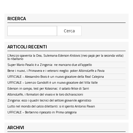
RICERCA
ARTICOLI RECENTI
L’Arezzo spaventa la Dea, Sulemana-Ederson-Krstovic (neo papà per la seconda volta)
lo ribaltano
Super Mario Pasalic è a Zingonia: ne mancano due all’appello
Bene i nuovi, i Primavera e i veterani meglio: poker AlbinoLeffe a Pavia
UFFICIALE – Alessandro Brais è un nuovo giocatore della Real Calepina
UFFICIALE – Lorenzo Gandolfi è un nuovo giocatore del Villa Valle
Ederson in campo, test per Kolasinac: il sabato felice di Sarri
AlbinoLeffe, i formatori del vivaio e le loro dichiarazioni
Zingonia: ecco i quadri tecnici del settore giovanile agonistico
Lutto nel mondo del calcio dilettanti: si è spento Antonio Pavan
UFFICIALE – Berbenno ripescato in Prima categoria
ARCHIVI