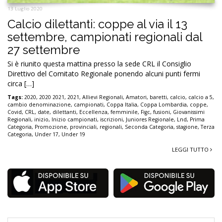
13 Luglio 2020
Calcio dilettanti: coppe al via il 13
settembre, campionati regionali dal
27 settembre
Si è riunito questa mattina presso la sede CRL il Consiglio
Direttivo del Comitato Regionale ponendo alcuni punti fermi
circa […]
Tags:
2020
,
2020 2021
,
2021
,
Allievi Regionali
,
Amatori
,
baretti
,
calcio
,
calcio a 5
,
cambio denominazione
,
campionati
,
Coppa Italia
,
Coppa Lombardia
,
coppe
,
Covid
,
CRL
,
date
,
dilettanti
,
Eccellenza
,
femminile
,
Figc
,
fusioni
,
Giovanissimi
Regionali
,
inizio
,
Inizio campionati
,
iscrizioni
,
Juniores Regionale
,
Lnd
,
Prima
Categoria
,
Promozione
,
provinciali
,
regionali
,
Seconda Categoria
,
stagione
,
Terza
Categoria
,
Under 17
,
Under 19
LEGGI TUTTO