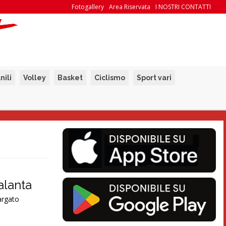
Fotogallery
Area Riservata
I NOSTRI CONTATTI
nili
Volley
Basket
Ciclismo
Sport vari
alanta
argato