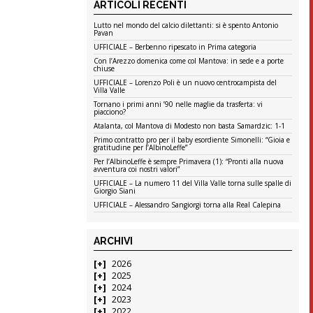
ARTICOLI RECENTI
Lutto nel mondo del calcio dilettanti: si è spento Antonio
Pavan
UFFICIALE – Berbenno ripescato in Prima categoria
Con l’Arezzo domenica come col Mantova: in sede e a porte
chiuse
UFFICIALE – Lorenzo Poli è un nuovo centrocampista del
Villa Valle
Tornano i primi anni ’90 nelle maglie da trasferta: vi
piacciono?
Atalanta, col Mantova di Modesto non basta Samardzic: 1-1
Primo contratto pro per il baby esordiente Simonelli: “Gioia e
gratitudine per l’AlbinoLeffe”
Per l’AlbinoLeffe è sempre Primavera (1): “Pronti alla nuova
avventura coi nostri valori”
UFFICIALE – La numero 11 del Villa Valle torna sulle spalle di
Giorgio Siani
UFFICIALE – Alessandro Sangiorgi torna alla Real Calepina
ARCHIVI
2026
2025
2024
2023
2022