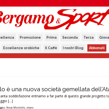
cellenza
Promozione
Prima
Seconda
Terza
Giova
Eccellenze orobiche
Il Caffè
I nostri Blog
Abbonati
o è una nuova società gemellata dell’At
tanta soddisfazione entriamo a far parte di questo grande progetto t
ggio […]
ggio
,
Nova Montello
,
vivaio