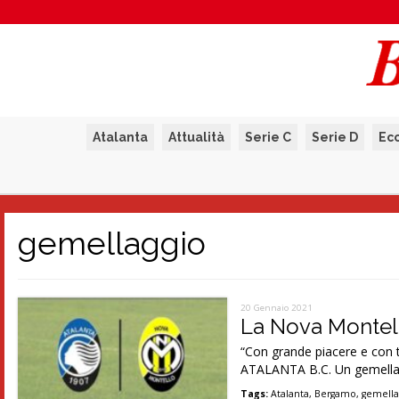
Atalanta
Attualità
Serie C
Serie D
Ec
gemellaggio
20 Gennaio 2021
La Nova Montell
“Con grande piacere e con 
ATALANTA B.C. Un gemella
Tags:
Atalanta
,
Bergamo
,
gemella