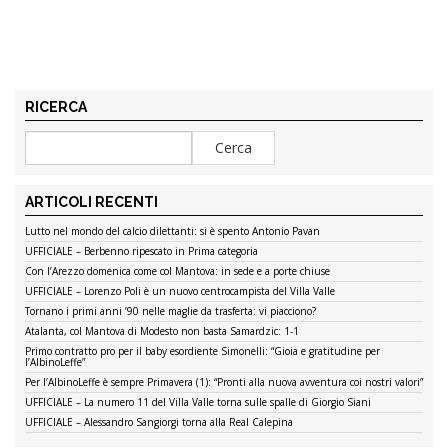
RICERCA
ARTICOLI RECENTI
Lutto nel mondo del calcio dilettanti: si è spento Antonio Pavan
UFFICIALE – Berbenno ripescato in Prima categoria
Con l’Arezzo domenica come col Mantova: in sede e a porte chiuse
UFFICIALE – Lorenzo Poli è un nuovo centrocampista del Villa Valle
Tornano i primi anni ’90 nelle maglie da trasferta: vi piacciono?
Atalanta, col Mantova di Modesto non basta Samardzic: 1-1
Primo contratto pro per il baby esordiente Simonelli: “Gioia e gratitudine per
l’AlbinoLeffe”
Per l’AlbinoLeffe è sempre Primavera (1): “Pronti alla nuova avventura coi nostri valori”
UFFICIALE – La numero 11 del Villa Valle torna sulle spalle di Giorgio Siani
UFFICIALE – Alessandro Sangiorgi torna alla Real Calepina