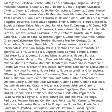
Cazzaghese
,
Celadina
,
Cenate Sotto
,
Cene
,
Centrolago
,
Chignolo
,
Ciliverghe
Mazzano
,
Cisanese
,
Ciserano
,
Città Di Dalmine
,
Città Di Segrate
,
Cividatese
,
Cividino
,
Clusone
,
Codogno
,
Colle Alto
,
Colnaghese
,
Comonte
,
Comun Nuovo
,
Cornatese
,
Cortenuovese
,
Costa Di Mezzate
,
Costa Mezzate
,
Credaro
,
Crema
1908
,
Curnasco
,
Curno
,
Curno Caluschese
,
Dalmine 2012
,
Darfo
,
Desio
,
dilettanti
Bergamo
,
Doverese
,
Eccellenza Bergamo
,
Endine
,
Entratico
,
Erbusco
,
Excelsior
,
Excelsior Vaiano
,
Falco
,
Falco Albino
,
Fanfulla
,
Fara
,
Fc Caravaggio
,
FC Curno
,
FCD
Grassobbio
,
Filago
,
Fiorente Colognola
,
Fiorente Grassobbio
,
Fiorita
,
Fontanella
,
Foresto
,
Fornovo
,
Forza & Costanza
,
Forza e Costanza
,
Frassati Ranica
,
Fulgor
Canonica
,
Futura Madone
,
Galbiatese Oggiono
,
Gandinese
,
Gavarnese
,
Ghiaie
,
GhisalbeseCalcinatese
,
Giov Trealbe
,
Giovanile Trealbe
,
Gorlago
,
Gorle
,
Governolese
,
Gozzano
,
Grassobbio
,
Grumellese
,
Immacolata Alzano
,
Interseriatese
,
Inveruno
,
Inzago
,
Issese
,
Juventina Covo
,
La Dominante
,
La
Sportiva
,
La Torre
,
Lallio
,
Lecco
,
Legnago Salus
,
Lemine
,
Levate
,
Libertas
Casiratese
,
Locate
,
Loreto
,
Luciano Manara
,
Luisiana
,
Mapello Bonate
,
MapelloBonate
,
Mariano
,
Mario Zanconti
,
Medolago
,
Melegnano
,
Mezzago
,
Misano
,
Monte Cremasco
,
Montello
,
Monterosso
,
Montodinese
,
Montorfano
Rovato
,
Monvico
,
Mozzanichese
,
Mozzo
,
Nembrese
,
Nino Ronco
,
Nuova Atletic
Almenno
,
Nuova Frontiera
,
Nuova Selvino
,
Nuova Valcavallina
,
Offanenghese
,
Offanengo
,
Olginatese
,
Olimpic Trezzanese
,
Ombriano Aurora
,
Ome
,
Oratorio
Albino
,
Oratorio Boccaleone
,
Oratorio Brusaporto
,
Oratorio Calvenzano
,
Oratorio Cologno
,
Oratorio Costa Mezzate
,
Oratorio Leffe
,
Oratorio Maclodio
,
Oratorio Malpensata
,
Oratorio Mozzanica
,
Oratorio Sabbioni
,
Oratorio
Stezzano
,
Oratorio Verdello
,
Oratorio Villaggio Degli Sposi
,
Oratorio Zandobbio
,
Ordival
,
Oriens
,
Orsa Cortefranca
,
Osio Sopra
,
Ospitaletto
,
Pagazzanese
,
Paladina
,
Palazzo Pignano
,
Palosco
,
Pantigliate
,
Paullese
,
Pba
,
Pedrengo
,
Pedrocca
,
Pessano
,
Pessano Con Bornago
,
Piacenza
,
Pian Camuno
,
Pieranica
,
Poliscalve
,
Polisportiva Bergamo Alta
,
Polisportiva Nuova Orio
,
Ponte Calcio
,
Ponteranica
,
Pontida
,
Pontirolese
,
Pontisola
,
Pozzuolo
,
Pradalunghese
,
Presezzo
,
Prezzatese
,
Prima Categoria Bergamo
,
Prima Categoria girone D
,