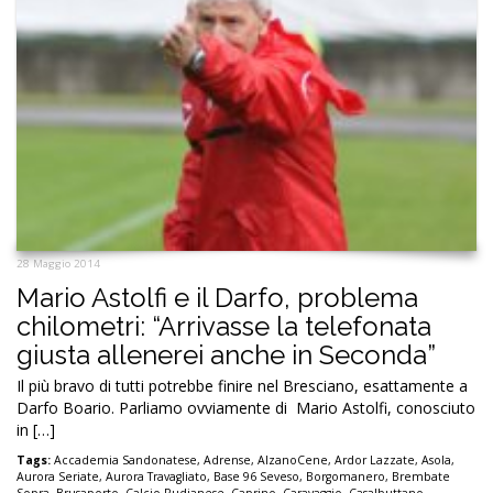
28 Maggio 2014
Mario Astolfi e il Darfo, problema
chilometri: “Arrivasse la telefonata
giusta allenerei anche in Seconda”
Il più bravo di tutti potrebbe finire nel Bresciano, esattamente a
Darfo Boario. Parliamo ovviamente di Mario Astolfi, conosciuto
in […]
Tags:
Accademia Sandonatese
,
Adrense
,
AlzanoCene
,
Ardor Lazzate
,
Asola
,
Aurora Seriate
,
Aurora Travagliato
,
Base 96 Seveso
,
Borgomanero
,
Brembate
Sopra
,
Brusaporto
,
Calcio Rudianese
,
Caprino
,
Caravaggio
,
Casalbuttano
,