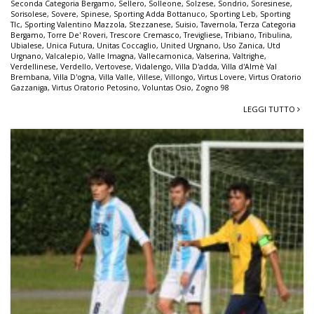
Seconda Categoria Bergamo
,
Sellero
,
Solleone
,
Solzese
,
Sondrio
,
Soresinese
,
Sorisolese
,
Sovere
,
Spinese
,
Sporting Adda Bottanuco
,
Sporting Leb
,
Sporting
Tlc
,
Sporting Valentino Mazzola
,
Stezzanese
,
Suisio
,
Tavernola
,
Terza Categoria
Bergamo
,
Torre De' Roveri
,
Trescore Cremasco
,
Trevigliese
,
Tribiano
,
Tribulina
,
Ubialese
,
Unica Futura
,
Unitas Coccaglio
,
United Urgnano
,
Uso Zanica
,
Utd
Urgnano
,
Valcalepio
,
Valle Imagna
,
Vallecamonica
,
Valserina
,
Valtrighe
,
Verdellinese
,
Verdello
,
Vertovese
,
Vidalengo
,
Villa D'adda
,
Villa d'Almè Val
Brembana
,
Villa D'ogna
,
Villa Valle
,
Villese
,
Villongo
,
Virtus Lovere
,
Virtus Oratorio
Gazzaniga
,
Virtus Oratorio Petosino
,
Voluntas Osio
,
Zogno 98
LEGGI TUTTO