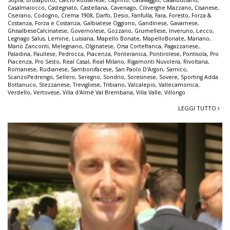
Casalmaiocco
,
Castegnato
,
Castellana
,
Cavenago
,
Ciliverghe Mazzano
,
Cisanese
,
Ciserano
,
Codogno
,
Crema 1908
,
Darfo
,
Desio
,
Fanfulla
,
Fara
,
Foresto
,
Forza &
Costanza
,
Forza e Costanza
,
Galbiatese Oggiono
,
Gandinese
,
Gavarnese
,
GhisalbeseCalcinatese
,
Governolese
,
Gozzano
,
Grumellese
,
Inveruno
,
Lecco
,
Legnago Salus
,
Lemine
,
Luisiana
,
Mapello Bonate
,
MapelloBonate
,
Mariano
,
Mario Zanconti
,
Melegnano
,
Olginatese
,
Orsa Cortefranca
,
Pagazzanese
,
Paladina
,
Paullese
,
Pedrocca
,
Piacenza
,
Ponteranica
,
Pontirolese
,
Pontisola
,
Pro
Piacenza
,
Pro Sesto
,
Real Casal
,
Real Milano
,
Rigamonti Nuvolera
,
Rivoltana
,
Romanese
,
Rudianese
,
Sambonifacese
,
San Paolo D'Argon
,
Sarnico
,
ScanzoPedrengo
,
Sellero
,
Seregno
,
Sondrio
,
Soresinese
,
Sovere
,
Sporting Adda
Bottanuco
,
Stezzanese
,
Trevigliese
,
Tribiano
,
Valcalepio
,
Vallecamonica
,
Verdello
,
Vertovese
,
Villa d'Almè Val Brembana
,
Villa Valle
,
Villongo
LEGGI TUTTO