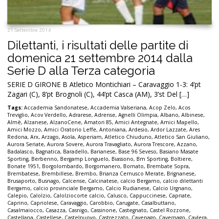
21 Settembre 2014
Dilettanti, i risultati delle partite di
domenica 21 settembre 2014 dalla
Serie D alla Terza categoria
SERIE D GIRONE B Atletico Montichiari – Caravaggio 1-3: 4’pt
Zagari (C), 8’pt Brognoli (C), 44’pt Casca (AM), 3’st Del […]
Tags:
Accademia Sandonatese
,
Accademia Valseriana
,
Acop Zelo
,
Acos
Treviglio
,
Acov Verdello
,
Adrarese
,
Adrense
,
Agnelli Olimpia
,
Albano
,
Albinese
,
Almè
,
Alzanese
,
AlzanoCene
,
Amatori 85
,
Amici Antegnate
,
Amici Mapello
,
Amici Mozzo
,
Amici Oratorio Leffe
,
Antoniana
,
Ardesio
,
Ardor Lazzate
,
Ares
Redona
,
Arx
,
Arzago
,
Asola
,
Asperiam
,
Atletico Chiuduno
,
Atletico San Giuliano
,
Aurora Seriate
,
Aurora Sovere
,
Aurora Travagliato
,
Aurora Trescore
,
Azzano
,
Badalasco
,
Bagnatica
,
Baradello
,
Barianese
,
Base 96 Seveso
,
Basiano Masate
Sporting
,
Berbenno
,
Bergamp Longuelo
,
Biassono
,
Bm Sporting
,
Boltiere
,
Bonate 1951
,
Borgolombardo
,
Borgomanero
,
Bornato
,
Brembate Sopra
,
Brembatese
,
Brembillese
,
Brembo
,
Brianza Cernusco Merate
,
Brignanese
,
Brusaporto
,
Busnago
,
Calcense
,
Calcinatese
,
calcio Bergamo
,
calcio dilettanti
Bergamo
,
calcio provinciale Bergamo
,
Calcio Rudianese
,
Calcio Urgnano
,
Calepio
,
Calolzio
,
Calolziocorte calcio
,
Calusco
,
Cappuccinese
,
Capriate
,
Caprino
,
Capriolese
,
Caravaggio
,
Carobbio
,
Carugate
,
Casalbuttano
,
Casalmaiocco
,
Casazza
,
Casnigo
,
Cassinone
,
Castegnato
,
Castel Rozzone
,
Castellana
,
Castellese
,
Castelnuovo
,
Castrezzato
,
Cavenago
,
Cavernago
,
Cavlera
,