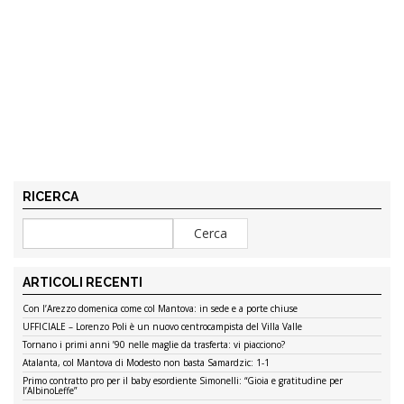
RICERCA
ARTICOLI RECENTI
Con l’Arezzo domenica come col Mantova: in sede e a porte chiuse
UFFICIALE – Lorenzo Poli è un nuovo centrocampista del Villa Valle
Tornano i primi anni ’90 nelle maglie da trasferta: vi piacciono?
Atalanta, col Mantova di Modesto non basta Samardzic: 1-1
Primo contratto pro per il baby esordiente Simonelli: “Gioia e gratitudine per
l’AlbinoLeffe”