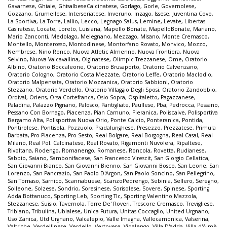
Gavarnese
,
Ghiaie
,
GhisalbeseCalcinatese
,
Gorlago
,
Gorle
,
Governolese
,
Gozzano
,
Grumellese
,
Interseriatese
,
Inveruno
,
Inzago
,
Issese
,
Juventina Covo
,
La Sportiva
,
La Torre
,
Lallio
,
Lecco
,
Legnago Salus
,
Lemine
,
Levate
,
Libertas
Casiratese
,
Locate
,
Loreto
,
Luisiana
,
Mapello Bonate
,
MapelloBonate
,
Mariano
,
Mario Zanconti
,
Medolago
,
Melegnano
,
Mezzago
,
Misano
,
Monte Cremasco
,
Montello
,
Monterosso
,
Montodinese
,
Montorfano Rovato
,
Monvico
,
Mozzo
,
Nembrese
,
Nino Ronco
,
Nuova Atletic Almenno
,
Nuova Frontiera
,
Nuova
Selvino
,
Nuova Valcavallina
,
Olginatese
,
Olimpic Trezzanese
,
Ome
,
Oratorio
Albino
,
Oratorio Boccaleone
,
Oratorio Brusaporto
,
Oratorio Calvenzano
,
Oratorio Cologno
,
Oratorio Costa Mezzate
,
Oratorio Leffe
,
Oratorio Maclodio
,
Oratorio Malpensata
,
Oratorio Mozzanica
,
Oratorio Sabbioni
,
Oratorio
Stezzano
,
Oratorio Verdello
,
Oratorio Villaggio Degli Sposi
,
Oratorio Zandobbio
,
Ordival
,
Oriens
,
Orsa Cortefranca
,
Osio Sopra
,
Ospitaletto
,
Pagazzanese
,
Paladina
,
Palazzo Pignano
,
Palosco
,
Pantigliate
,
Paullese
,
Pba
,
Pedrocca
,
Pessano
,
Pessano Con Bornago
,
Piacenza
,
Pian Camuno
,
Pieranica
,
Poliscalve
,
Polisportiva
Bergamo Alta
,
Polisportiva Nuova Orio
,
Ponte Calcio
,
Ponteranica
,
Pontida
,
Pontirolese
,
Pontisola
,
Pozzuolo
,
Pradalunghese
,
Presezzo
,
Prezzatese
,
Primula
Barbata
,
Pro Piacenza
,
Pro Sesto
,
Real Bolgare
,
Real Borgogna
,
Real Casal
,
Real
Milano
,
Real Pol. Calcinatese
,
Real Rovato
,
Rigamonti Nuvolera
,
Ripaltese
,
Rivoltana
,
Rodengo
,
Romanengo
,
Romanese
,
Roncola
,
Rovetta
,
Rudianese
,
Sabbio
,
Saiano
,
Sambonifacese
,
San Francesco Virescit
,
San Giorgio Cellatica
,
San Giovanni Bianco
,
San Giovanni Bienno
,
San Giovanni Bosco
,
San Leone
,
San
Lorenzo
,
San Pancrazio
,
San Paolo D'Argon
,
San Paolo Soncino
,
San Pellegrino
,
San Tomaso
,
Sarnico
,
Scannabuese
,
ScanzoPedrengo
,
Sebinia
,
Sellero
,
Seregno
,
Solleone
,
Solzese
,
Sondrio
,
Soresinese
,
Sorisolese
,
Sovere
,
Spinese
,
Sporting
Adda Bottanuco
,
Sporting Leb
,
Sporting Tlc
,
Sporting Valentino Mazzola
,
Stezzanese
,
Suisio
,
Tavernola
,
Torre De' Roveri
,
Trescore Cremasco
,
Trevigliese
,
Tribiano
,
Tribulina
,
Ubialese
,
Unica Futura
,
Unitas Coccaglio
,
United Urgnano
,
Uso Zanica
,
Utd Urgnano
,
Valcalepio
,
Valle Imagna
,
Vallecamonica
,
Valserina
,
Valtrighe
,
Verdellinese
,
Verdello
,
Vertovese
,
Vidalengo
,
Villa D'adda
,
Villa d'Almè