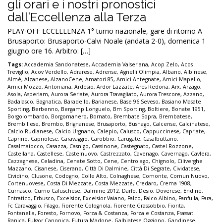
gli orari e i nostri pronostici
dall’Eccellenza alla Terza
PLAY-OFF ECCELLENZA 1° turno nazionale, gare di ritorno A
Brusaporto: Brusaporto-Calvi Noale (andata 2-0), domenica 1
giugno ore 16. Arbitro: […]
Tags:
Accademia Sandonatese
,
Accademia Valseriana
,
Acop Zelo
,
Acos
Treviglio
,
Acov Verdello
,
Adrarese
,
Adrense
,
Agnelli Olimpia
,
Albano
,
Albinese
,
Almè
,
Alzanese
,
AlzanoCene
,
Amatori 85
,
Amici Antegnate
,
Amici Mapello
,
Amici Mozzo
,
Antoniana
,
Ardesio
,
Ardor Lazzate
,
Ares Redona
,
Arx
,
Arzago
,
Asola
,
Asperiam
,
Aurora Seriate
,
Aurora Travagliato
,
Aurora Trescore
,
Azzano
,
Badalasco
,
Bagnatica
,
Baradello
,
Barianese
,
Base 96 Seveso
,
Basiano Masate
Sporting
,
Berbenno
,
Bergamp Longuelo
,
Bm Sporting
,
Boltiere
,
Bonate 1951
,
Borgolombardo
,
Borgomanero
,
Bornato
,
Brembate Sopra
,
Brembatese
,
Brembillese
,
Brembo
,
Brignanese
,
Brusaporto
,
Busnago
,
Calcense
,
Calcinatese
,
Calcio Rudianese
,
Calcio Urgnano
,
Calepio
,
Calusco
,
Cappuccinese
,
Capriate
,
Caprino
,
Capriolese
,
Caravaggio
,
Carobbio
,
Carugate
,
Casalbuttano
,
Casalmaiocco
,
Casazza
,
Casnigo
,
Cassinone
,
Castegnato
,
Castel Rozzone
,
Castellana
,
Castellese
,
Castelnuovo
,
Castrezzato
,
Cavenago
,
Cavernago
,
Cavlera
,
Cazzaghese
,
Celadina
,
Cenate Sotto
,
Cene
,
Centrolago
,
Chignolo
,
Ciliverghe
Mazzano
,
Cisanese
,
Ciserano
,
Città Di Dalmine
,
Città Di Segrate
,
Cividatese
,
Cividino
,
Clusone
,
Codogno
,
Colle Alto
,
Colnaghese
,
Comonte
,
Comun Nuovo
,
Cortenuovese
,
Costa Di Mezzate
,
Costa Mezzate
,
Credaro
,
Crema 1908
,
Curnasco
,
Curno Caluschese
,
Dalmine 2012
,
Darfo
,
Desio
,
Doverese
,
Endine
,
Entratico
,
Erbusco
,
Excelsior
,
Excelsior Vaiano
,
Falco
,
Falco Albino
,
Fanfulla
,
Fara
,
Fc Caravaggio
,
Filago
,
Fiorente Colognola
,
Fiorente Grassobbio
,
Fiorita
,
Fontanella
,
Foresto
,
Fornovo
,
Forza & Costanza
,
Forza e Costanza
,
Frassati
Ranica
,
Fulgor Canonica
,
Futura Madone
,
Galbiatese Oggiono
,
Gandinese
,