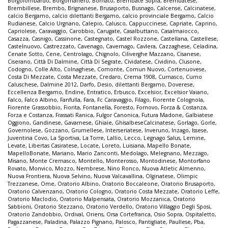
Borgolombardo
,
Borgomanero
,
Bornato
,
Brembate Sopra
,
Brembatese
,
Brembillese
,
Brembo
,
Brignanese
,
Brusaporto
,
Busnago
,
Calcense
,
Calcinatese
,
calcio Bergamo
,
calcio dilettanti Bergamo
,
calcio provinciale Bergamo
,
Calcio
Rudianese
,
Calcio Urgnano
,
Calepio
,
Calusco
,
Cappuccinese
,
Capriate
,
Caprino
,
Capriolese
,
Caravaggio
,
Carobbio
,
Carugate
,
Casalbuttano
,
Casalmaiocco
,
Casazza
,
Casnigo
,
Cassinone
,
Castegnato
,
Castel Rozzone
,
Castellana
,
Castellese
,
Castelnuovo
,
Castrezzato
,
Cavenago
,
Cavernago
,
Cavlera
,
Cazzaghese
,
Celadina
,
Cenate Sotto
,
Cene
,
Centrolago
,
Chignolo
,
Ciliverghe Mazzano
,
Cisanese
,
Ciserano
,
Città Di Dalmine
,
Città Di Segrate
,
Cividatese
,
Cividino
,
Clusone
,
Codogno
,
Colle Alto
,
Colnaghese
,
Comonte
,
Comun Nuovo
,
Cortenuovese
,
Costa Di Mezzate
,
Costa Mezzate
,
Credaro
,
Crema 1908
,
Curnasco
,
Curno
Caluschese
,
Dalmine 2012
,
Darfo
,
Desio
,
dilettanti Bergamo
,
Doverese
,
Eccellenza Bergamo
,
Endine
,
Entratico
,
Erbusco
,
Excelsior
,
Excelsior Vaiano
,
Falco
,
Falco Albino
,
Fanfulla
,
Fara
,
Fc Caravaggio
,
Filago
,
Fiorente Colognola
,
Fiorente Grassobbio
,
Fiorita
,
Fontanella
,
Foresto
,
Fornovo
,
Forza & Costanza
,
Forza e Costanza
,
Frassati Ranica
,
Fulgor Canonica
,
Futura Madone
,
Galbiatese
Oggiono
,
Gandinese
,
Gavarnese
,
Ghiaie
,
GhisalbeseCalcinatese
,
Gorlago
,
Gorle
,
Governolese
,
Gozzano
,
Grumellese
,
Interseriatese
,
Inveruno
,
Inzago
,
Issese
,
Juventina Covo
,
La Sportiva
,
La Torre
,
Lallio
,
Lecco
,
Legnago Salus
,
Lemine
,
Levate
,
Libertas Casiratese
,
Locate
,
Loreto
,
Luisiana
,
Mapello Bonate
,
MapelloBonate
,
Mariano
,
Mario Zanconti
,
Medolago
,
Melegnano
,
Mezzago
,
Misano
,
Monte Cremasco
,
Montello
,
Monterosso
,
Montodinese
,
Montorfano
Rovato
,
Monvico
,
Mozzo
,
Nembrese
,
Nino Ronco
,
Nuova Atletic Almenno
,
Nuova Frontiera
,
Nuova Selvino
,
Nuova Valcavallina
,
Olginatese
,
Olimpic
Trezzanese
,
Ome
,
Oratorio Albino
,
Oratorio Boccaleone
,
Oratorio Brusaporto
,
Oratorio Calvenzano
,
Oratorio Cologno
,
Oratorio Costa Mezzate
,
Oratorio Leffe
,
Oratorio Maclodio
,
Oratorio Malpensata
,
Oratorio Mozzanica
,
Oratorio
Sabbioni
,
Oratorio Stezzano
,
Oratorio Verdello
,
Oratorio Villaggio Degli Sposi
,
Oratorio Zandobbio
,
Ordival
,
Oriens
,
Orsa Cortefranca
,
Osio Sopra
,
Ospitaletto
,
Pagazzanese
,
Paladina
,
Palazzo Pignano
,
Palosco
,
Pantigliate
,
Paullese
,
Pba
,