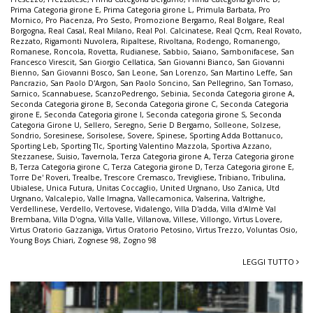
Prima Categoria girone E
,
Prima Categoria girone L
,
Primula Barbata
,
Pro
Mornico
,
Pro Piacenza
,
Pro Sesto
,
Promozione Bergamo
,
Real Bolgare
,
Real
Borgogna
,
Real Casal
,
Real Milano
,
Real Pol. Calcinatese
,
Real Qcm
,
Real Rovato
,
Rezzato
,
Rigamonti Nuvolera
,
Ripaltese
,
Rivoltana
,
Rodengo
,
Romanengo
,
Romanese
,
Roncola
,
Rovetta
,
Rudianese
,
Sabbio
,
Saiano
,
Sambonifacese
,
San
Francesco Virescit
,
San Giorgio Cellatica
,
San Giovanni Bianco
,
San Giovanni
Bienno
,
San Giovanni Bosco
,
San Leone
,
San Lorenzo
,
San Martino Leffe
,
San
Pancrazio
,
San Paolo D'Argon
,
San Paolo Soncino
,
San Pellegrino
,
San Tomaso
,
Sarnico
,
Scannabuese
,
ScanzoPedrengo
,
Sebinia
,
Seconda Categoria girone A
,
Seconda Categoria girone B
,
Seconda Categoria girone C
,
Seconda Categoria
girone E
,
Seconda Categoria girone I
,
Seconda categoria girone S
,
Seconda
Categoria Girone U
,
Sellero
,
Seregno
,
Serie D Bergamo
,
Solleone
,
Solzese
,
Sondrio
,
Soresinese
,
Sorisolese
,
Sovere
,
Spinese
,
Sporting Adda Bottanuco
,
Sporting Leb
,
Sporting Tlc
,
Sporting Valentino Mazzola
,
Sportiva Azzano
,
Stezzanese
,
Suisio
,
Tavernola
,
Terza Categoria girone A
,
Terza Categoria girone
B
,
Terza Categoria girone C
,
Terza Categoria girone D
,
Terza Categoria girone E
,
Torre De' Roveri
,
Trealbe
,
Trescore Cremasco
,
Trevigliese
,
Tribiano
,
Tribulina
,
Ubialese
,
Unica Futura
,
Unitas Coccaglio
,
United Urgnano
,
Uso Zanica
,
Utd
Urgnano
,
Valcalepio
,
Valle Imagna
,
Vallecamonica
,
Valserina
,
Valtrighe
,
Verdellinese
,
Verdello
,
Vertovese
,
Vidalengo
,
Villa D'adda
,
Villa d'Almè Val
Brembana
,
Villa D'ogna
,
Villa Valle
,
Villanova
,
Villese
,
Villongo
,
Virtus Lovere
,
Virtus Oratorio Gazzaniga
,
Virtus Oratorio Petosino
,
Virtus Trezzo
,
Voluntas Osio
,
Young Boys Chiari
,
Zognese 98
,
Zogno 98
LEGGI TUTTO