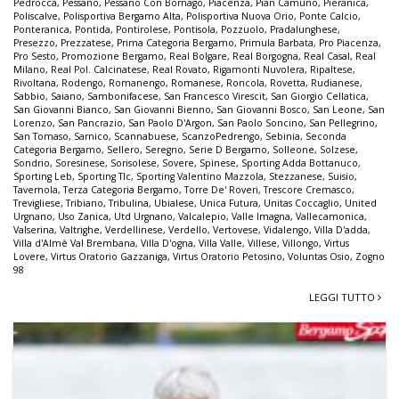
Pedrocca
,
Pessano
,
Pessano Con Bornago
,
Piacenza
,
Pian Camuno
,
Pieranica
,
Poliscalve
,
Polisportiva Bergamo Alta
,
Polisportiva Nuova Orio
,
Ponte Calcio
,
Ponteranica
,
Pontida
,
Pontirolese
,
Pontisola
,
Pozzuolo
,
Pradalunghese
,
Presezzo
,
Prezzatese
,
Prima Categoria Bergamo
,
Primula Barbata
,
Pro Piacenza
,
Pro Sesto
,
Promozione Bergamo
,
Real Bolgare
,
Real Borgogna
,
Real Casal
,
Real
Milano
,
Real Pol. Calcinatese
,
Real Rovato
,
Rigamonti Nuvolera
,
Ripaltese
,
Rivoltana
,
Rodengo
,
Romanengo
,
Romanese
,
Roncola
,
Rovetta
,
Rudianese
,
Sabbio
,
Saiano
,
Sambonifacese
,
San Francesco Virescit
,
San Giorgio Cellatica
,
San Giovanni Bianco
,
San Giovanni Bienno
,
San Giovanni Bosco
,
San Leone
,
San
Lorenzo
,
San Pancrazio
,
San Paolo D'Argon
,
San Paolo Soncino
,
San Pellegrino
,
San Tomaso
,
Sarnico
,
Scannabuese
,
ScanzoPedrengo
,
Sebinia
,
Seconda
Categoria Bergamo
,
Sellero
,
Seregno
,
Serie D Bergamo
,
Solleone
,
Solzese
,
Sondrio
,
Soresinese
,
Sorisolese
,
Sovere
,
Spinese
,
Sporting Adda Bottanuco
,
Sporting Leb
,
Sporting Tlc
,
Sporting Valentino Mazzola
,
Stezzanese
,
Suisio
,
Tavernola
,
Terza Categoria Bergamo
,
Torre De' Roveri
,
Trescore Cremasco
,
Trevigliese
,
Tribiano
,
Tribulina
,
Ubialese
,
Unica Futura
,
Unitas Coccaglio
,
United
Urgnano
,
Uso Zanica
,
Utd Urgnano
,
Valcalepio
,
Valle Imagna
,
Vallecamonica
,
Valserina
,
Valtrighe
,
Verdellinese
,
Verdello
,
Vertovese
,
Vidalengo
,
Villa D'adda
,
Villa d'Almè Val Brembana
,
Villa D'ogna
,
Villa Valle
,
Villese
,
Villongo
,
Virtus
Lovere
,
Virtus Oratorio Gazzaniga
,
Virtus Oratorio Petosino
,
Voluntas Osio
,
Zogno
98
LEGGI TUTTO