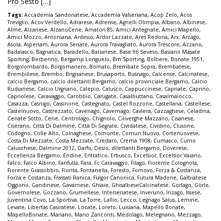
Pro Sesto […]
Tags:
Accademia Sandonatese
,
Accademia Valseriana
,
Acop Zelo
,
Acos
Treviglio
,
Acov Verdello
,
Adrarese
,
Adrense
,
Agnelli Olimpia
,
Albano
,
Albinese
,
Almè
,
Alzanese
,
AlzanoCene
,
Amatori 85
,
Amici Antegnate
,
Amici Mapello
,
Amici Mozzo
,
Antoniana
,
Ardesio
,
Ardor Lazzate
,
Ares Redona
,
Arx
,
Arzago
,
Asola
,
Asperiam
,
Aurora Seriate
,
Aurora Travagliato
,
Aurora Trescore
,
Azzano
,
Badalasco
,
Bagnatica
,
Baradello
,
Barianese
,
Base 96 Seveso
,
Basiano Masate
Sporting
,
Berbenno
,
Bergamp Longuelo
,
Bm Sporting
,
Boltiere
,
Bonate 1951
,
Borgolombardo
,
Borgomanero
,
Bornato
,
Brembate Sopra
,
Brembatese
,
Brembillese
,
Brembo
,
Brignanese
,
Brusaporto
,
Busnago
,
Calcense
,
Calcinatese
,
calcio Bergamo
,
calcio dilettanti Bergamo
,
calcio provinciale Bergamo
,
Calcio
Rudianese
,
Calcio Urgnano
,
Calepio
,
Calusco
,
Cappuccinese
,
Capriate
,
Caprino
,
Capriolese
,
Caravaggio
,
Carobbio
,
Carugate
,
Casalbuttano
,
Casalmaiocco
,
Casazza
,
Casnigo
,
Cassinone
,
Castegnato
,
Castel Rozzone
,
Castellana
,
Castellese
,
Castelnuovo
,
Castrezzato
,
Cavenago
,
Cavernago
,
Cavlera
,
Cazzaghese
,
Celadina
,
Cenate Sotto
,
Cene
,
Centrolago
,
Chignolo
,
Ciliverghe Mazzano
,
Cisanese
,
Ciserano
,
Città Di Dalmine
,
Città Di Segrate
,
Cividatese
,
Cividino
,
Clusone
,
Codogno
,
Colle Alto
,
Colnaghese
,
Comonte
,
Comun Nuovo
,
Cortenuovese
,
Costa Di Mezzate
,
Costa Mezzate
,
Credaro
,
Crema 1908
,
Curnasco
,
Curno
Caluschese
,
Dalmine 2012
,
Darfo
,
Desio
,
dilettanti Bergamo
,
Doverese
,
Eccellenza Bergamo
,
Endine
,
Entratico
,
Erbusco
,
Excelsior
,
Excelsior Vaiano
,
Falco
,
Falco Albino
,
Fanfulla
,
Fara
,
Fc Caravaggio
,
Filago
,
Fiorente Colognola
,
Fiorente Grassobbio
,
Fiorita
,
Fontanella
,
Foresto
,
Fornovo
,
Forza & Costanza
,
Forza e Costanza
,
Frassati Ranica
,
Fulgor Canonica
,
Futura Madone
,
Galbiatese
Oggiono
,
Gandinese
,
Gavarnese
,
Ghiaie
,
GhisalbeseCalcinatese
,
Gorlago
,
Gorle
,
Governolese
,
Gozzano
,
Grumellese
,
Interseriatese
,
Inveruno
,
Inzago
,
Issese
,
Juventina Covo
,
La Sportiva
,
La Torre
,
Lallio
,
Lecco
,
Legnago Salus
,
Lemine
,
Levate
,
Libertas Casiratese
,
Locate
,
Loreto
,
Luisiana
,
Mapello Bonate
,
MapelloBonate
,
Mariano
,
Mario Zanconti
,
Medolago
,
Melegnano
,
Mezzago
,