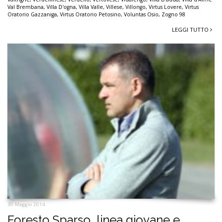
Val Brembana
,
Villa D'ogna
,
Villa Valle
,
Villese
,
Villongo
,
Virtus Lovere
,
Virtus
Oratorio Gazzaniga
,
Virtus Oratorio Petosino
,
Voluntas Osio
,
Zogno 98
LEGGI TUTTO
30 Maggio 2014
Foresto Sparso, linea giovane e