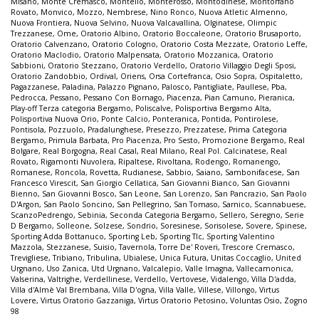
Misano
,
Monte Cremasco
,
Montello
,
Monterosso
,
Montodinese
,
Montorfano
Rovato
,
Monvico
,
Mozzo
,
Nembrese
,
Nino Ronco
,
Nuova Atletic Almenno
,
Nuova Frontiera
,
Nuova Selvino
,
Nuova Valcavallina
,
Olginatese
,
Olimpic
Trezzanese
,
Ome
,
Oratorio Albino
,
Oratorio Boccaleone
,
Oratorio Brusaporto
,
Oratorio Calvenzano
,
Oratorio Cologno
,
Oratorio Costa Mezzate
,
Oratorio Leffe
,
Oratorio Maclodio
,
Oratorio Malpensata
,
Oratorio Mozzanica
,
Oratorio
Sabbioni
,
Oratorio Stezzano
,
Oratorio Verdello
,
Oratorio Villaggio Degli Sposi
,
Oratorio Zandobbio
,
Ordival
,
Oriens
,
Orsa Cortefranca
,
Osio Sopra
,
Ospitaletto
,
Pagazzanese
,
Paladina
,
Palazzo Pignano
,
Palosco
,
Pantigliate
,
Paullese
,
Pba
,
Pedrocca
,
Pessano
,
Pessano Con Bornago
,
Piacenza
,
Pian Camuno
,
Pieranica
,
Play-off Terza categoria Bergamo
,
Poliscalve
,
Polisportiva Bergamo Alta
,
Polisportiva Nuova Orio
,
Ponte Calcio
,
Ponteranica
,
Pontida
,
Pontirolese
,
Pontisola
,
Pozzuolo
,
Pradalunghese
,
Presezzo
,
Prezzatese
,
Prima Categoria
Bergamo
,
Primula Barbata
,
Pro Piacenza
,
Pro Sesto
,
Promozione Bergamo
,
Real
Bolgare
,
Real Borgogna
,
Real Casal
,
Real Milano
,
Real Pol. Calcinatese
,
Real
Rovato
,
Rigamonti Nuvolera
,
Ripaltese
,
Rivoltana
,
Rodengo
,
Romanengo
,
Romanese
,
Roncola
,
Rovetta
,
Rudianese
,
Sabbio
,
Saiano
,
Sambonifacese
,
San
Francesco Virescit
,
San Giorgio Cellatica
,
San Giovanni Bianco
,
San Giovanni
Bienno
,
San Giovanni Bosco
,
San Leone
,
San Lorenzo
,
San Pancrazio
,
San Paolo
D'Argon
,
San Paolo Soncino
,
San Pellegrino
,
San Tomaso
,
Sarnico
,
Scannabuese
,
ScanzoPedrengo
,
Sebinia
,
Seconda Categoria Bergamo
,
Sellero
,
Seregno
,
Serie
D Bergamo
,
Solleone
,
Solzese
,
Sondrio
,
Soresinese
,
Sorisolese
,
Sovere
,
Spinese
,
Sporting Adda Bottanuco
,
Sporting Leb
,
Sporting Tlc
,
Sporting Valentino
Mazzola
,
Stezzanese
,
Suisio
,
Tavernola
,
Torre De' Roveri
,
Trescore Cremasco
,
Trevigliese
,
Tribiano
,
Tribulina
,
Ubialese
,
Unica Futura
,
Unitas Coccaglio
,
United
Urgnano
,
Uso Zanica
,
Utd Urgnano
,
Valcalepio
,
Valle Imagna
,
Vallecamonica
,
Valserina
,
Valtrighe
,
Verdellinese
,
Verdello
,
Vertovese
,
Vidalengo
,
Villa D'adda
,
Villa d'Almè Val Brembana
,
Villa D'ogna
,
Villa Valle
,
Villese
,
Villongo
,
Virtus
Lovere
,
Virtus Oratorio Gazzaniga
,
Virtus Oratorio Petosino
,
Voluntas Osio
,
Zogno
98