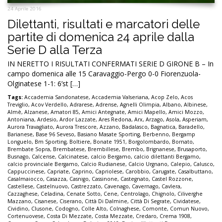
24 Aprile 2016
Dilettanti, risultati e marcatori delle
partite di domenica 24 aprile dalla
Serie D alla Terza
IN NERETTO I RISULTATI CONFERMATI SERIE D GIRONE B – In
campo domenica alle 15 Caravaggio-Pergo 0-0 Fiorenzuola-
Olginatese 1-1: 6’st […]
Tags:
Accademia Sandonatese
,
Accademia Valseriana
,
Acop Zelo
,
Acos
Treviglio
,
Acov Verdello
,
Adrarese
,
Adrense
,
Agnelli Olimpia
,
Albano
,
Albinese
,
Almè
,
Alzanese
,
Amatori 85
,
Amici Antegnate
,
Amici Mapello
,
Amici Mozzo
,
Antoniana
,
Ardesio
,
Ardor Lazzate
,
Ares Redona
,
Arx
,
Arzago
,
Asola
,
Asperiam
,
Aurora Travagliato
,
Aurora Trescore
,
Azzano
,
Badalasco
,
Bagnatica
,
Baradello
,
Barianese
,
Base 96 Seveso
,
Basiano Masate Sporting
,
Berbenno
,
Bergamp
Longuelo
,
Bm Sporting
,
Boltiere
,
Bonate 1951
,
Borgolombardo
,
Bornato
,
Brembate Sopra
,
Brembatese
,
Brembillese
,
Brembo
,
Brignanese
,
Brusaporto
,
Busnago
,
Calcense
,
Calcinatese
,
calcio Bergamo
,
calcio dilettanti Bergamo
,
calcio provinciale Bergamo
,
Calcio Rudianese
,
Calcio Urgnano
,
Calepio
,
Calusco
,
Cappuccinese
,
Capriate
,
Caprino
,
Capriolese
,
Carobbio
,
Carugate
,
Casalbuttano
,
Casalmaiocco
,
Casazza
,
Casnigo
,
Cassinone
,
Castegnato
,
Castel Rozzone
,
Castellese
,
Castelnuovo
,
Castrezzato
,
Cavenago
,
Cavernago
,
Cavlera
,
Cazzaghese
,
Celadina
,
Cenate Sotto
,
Cene
,
Centrolago
,
Chignolo
,
Ciliverghe
Mazzano
,
Cisanese
,
Ciserano
,
Città Di Dalmine
,
Città Di Segrate
,
Cividatese
,
Cividino
,
Clusone
,
Codogno
,
Colle Alto
,
Colnaghese
,
Comonte
,
Comun Nuovo
,
Cortenuovese
,
Costa Di Mezzate
,
Costa Mezzate
,
Credaro
,
Crema 1908
,