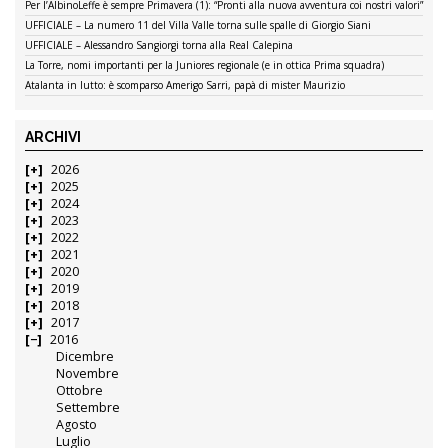
Per l’AlbinoLeffe è sempre Primavera (1): “Pronti alla nuova avventura coi nostri valori”
UFFICIALE – La numero 11 del Villa Valle torna sulle spalle di Giorgio Siani
UFFICIALE – Alessandro Sangiorgi torna alla Real Calepina
La Torre, nomi importanti per la Juniores regionale (e in ottica Prima squadra)
Atalanta in lutto: è scomparso Amerigo Sarri, papà di mister Maurizio
ARCHIVI
2026
2025
2024
2023
2022
2021
2020
2019
2018
2017
2016
Dicembre
Novembre
Ottobre
Settembre
Agosto
Luglio