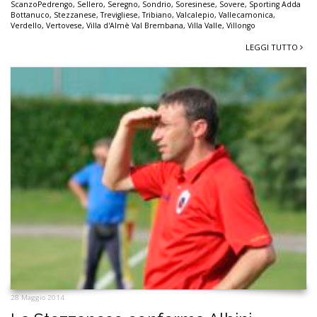
ScanzoPedrengo
,
Sellero
,
Seregno
,
Sondrio
,
Soresinese
,
Sovere
,
Sporting Adda
Bottanuco
,
Stezzanese
,
Trevigliese
,
Tribiano
,
Valcalepio
,
Vallecamonica
,
Verdello
,
Vertovese
,
Villa d'Almè Val Brembana
,
Villa Valle
,
Villongo
LEGGI TUTTO
28 Maggio 2014