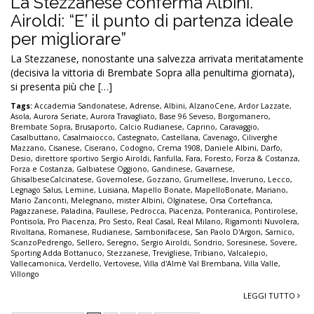
La Stezzanese conferma Albini.
Airoldi: “E’ il punto di partenza ideale
per migliorare”
La Stezzanese, nonostante una salvezza arrivata meritatamente
(decisiva la vittoria di Brembate Sopra alla penultima giornata),
si presenta più che […]
Tags:
Accademia Sandonatese
,
Adrense
,
Albini
,
AlzanoCene
,
Ardor Lazzate
,
Asola
,
Aurora Seriate
,
Aurora Travagliato
,
Base 96 Seveso
,
Borgomanero
,
Brembate Sopra
,
Brusaporto
,
Calcio Rudianese
,
Caprino
,
Caravaggio
,
Casalbuttano
,
Casalmaiocco
,
Castegnato
,
Castellana
,
Cavenago
,
Ciliverghe
Mazzano
,
Cisanese
,
Ciserano
,
Codogno
,
Crema 1908
,
Daniele Albini
,
Darfo
,
Desio
,
direttore sportivo Sergio Airoldi
,
Fanfulla
,
Fara
,
Foresto
,
Forza & Costanza
,
Forza e Costanza
,
Galbiatese Oggiono
,
Gandinese
,
Gavarnese
,
GhisalbeseCalcinatese
,
Governolese
,
Gozzano
,
Grumellese
,
Inveruno
,
Lecco
,
Legnago Salus
,
Lemine
,
Luisiana
,
Mapello Bonate
,
MapelloBonate
,
Mariano
,
Mario Zanconti
,
Melegnano
,
mister Albini
,
Olginatese
,
Orsa Cortefranca
,
Pagazzanese
,
Paladina
,
Paullese
,
Pedrocca
,
Piacenza
,
Ponteranica
,
Pontirolese
,
Pontisola
,
Pro Piacenza
,
Pro Sesto
,
Real Casal
,
Real Milano
,
Rigamonti Nuvolera
,
Rivoltana
,
Romanese
,
Rudianese
,
Sambonifacese
,
San Paolo D'Argon
,
Sarnico
,
ScanzoPedrengo
,
Sellero
,
Seregno
,
Sergio Airoldi
,
Sondrio
,
Soresinese
,
Sovere
,
Sporting Adda Bottanuco
,
Stezzanese
,
Trevigliese
,
Tribiano
,
Valcalepio
,
Vallecamonica
,
Verdello
,
Vertovese
,
Villa d'Almè Val Brembana
,
Villa Valle
,
Villongo
LEGGI TUTTO