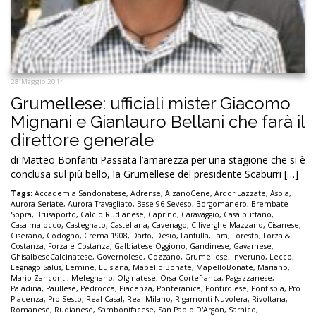
28 Maggio 2014
Grumellese: ufficiali mister Giacomo
Mignani e Gianlauro Bellani che farà il
direttore generale
di Matteo Bonfanti Passata l’amarezza per una stagione che si è
conclusa sul più bello, la Grumellese del presidente Scaburri […]
Tags:
Accademia Sandonatese
,
Adrense
,
AlzanoCene
,
Ardor Lazzate
,
Asola
,
Aurora Seriate
,
Aurora Travagliato
,
Base 96 Seveso
,
Borgomanero
,
Brembate
Sopra
,
Brusaporto
,
Calcio Rudianese
,
Caprino
,
Caravaggio
,
Casalbuttano
,
Casalmaiocco
,
Castegnato
,
Castellana
,
Cavenago
,
Ciliverghe Mazzano
,
Cisanese
,
Ciserano
,
Codogno
,
Crema 1908
,
Darfo
,
Desio
,
Fanfulla
,
Fara
,
Foresto
,
Forza &
Costanza
,
Forza e Costanza
,
Galbiatese Oggiono
,
Gandinese
,
Gavarnese
,
GhisalbeseCalcinatese
,
Governolese
,
Gozzano
,
Grumellese
,
Inveruno
,
Lecco
,
Legnago Salus
,
Lemine
,
Luisiana
,
Mapello Bonate
,
MapelloBonate
,
Mariano
,
Mario Zanconti
,
Melegnano
,
Olginatese
,
Orsa Cortefranca
,
Pagazzanese
,
Paladina
,
Paullese
,
Pedrocca
,
Piacenza
,
Ponteranica
,
Pontirolese
,
Pontisola
,
Pro
Piacenza
,
Pro Sesto
,
Real Casal
,
Real Milano
,
Rigamonti Nuvolera
,
Rivoltana
,
Romanese
,
Rudianese
,
Sambonifacese
,
San Paolo D'Argon
,
Sarnico
,