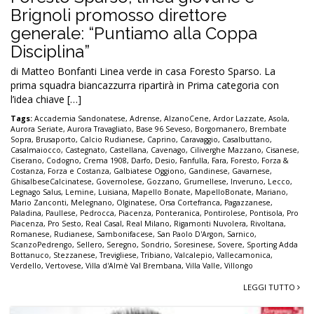
Brignoli promosso direttore
generale: “Puntiamo alla Coppa
Disciplina”
di Matteo Bonfanti Linea verde in casa Foresto Sparso. La
prima squadra biancazzurra ripartirà in Prima categoria con
l’idea chiave […]
Tags:
Accademia Sandonatese
,
Adrense
,
AlzanoCene
,
Ardor Lazzate
,
Asola
,
Aurora Seriate
,
Aurora Travagliato
,
Base 96 Seveso
,
Borgomanero
,
Brembate
Sopra
,
Brusaporto
,
Calcio Rudianese
,
Caprino
,
Caravaggio
,
Casalbuttano
,
Casalmaiocco
,
Castegnato
,
Castellana
,
Cavenago
,
Ciliverghe Mazzano
,
Cisanese
,
Ciserano
,
Codogno
,
Crema 1908
,
Darfo
,
Desio
,
Fanfulla
,
Fara
,
Foresto
,
Forza &
Costanza
,
Forza e Costanza
,
Galbiatese Oggiono
,
Gandinese
,
Gavarnese
,
GhisalbeseCalcinatese
,
Governolese
,
Gozzano
,
Grumellese
,
Inveruno
,
Lecco
,
Legnago Salus
,
Lemine
,
Luisiana
,
Mapello Bonate
,
MapelloBonate
,
Mariano
,
Mario Zanconti
,
Melegnano
,
Olginatese
,
Orsa Cortefranca
,
Pagazzanese
,
Paladina
,
Paullese
,
Pedrocca
,
Piacenza
,
Ponteranica
,
Pontirolese
,
Pontisola
,
Pro
Piacenza
,
Pro Sesto
,
Real Casal
,
Real Milano
,
Rigamonti Nuvolera
,
Rivoltana
,
Romanese
,
Rudianese
,
Sambonifacese
,
San Paolo D'Argon
,
Sarnico
,
ScanzoPedrengo
,
Sellero
,
Seregno
,
Sondrio
,
Soresinese
,
Sovere
,
Sporting Adda
Bottanuco
,
Stezzanese
,
Trevigliese
,
Tribiano
,
Valcalepio
,
Vallecamonica
,
Verdello
,
Vertovese
,
Villa d'Almè Val Brembana
,
Villa Valle
,
Villongo
LEGGI TUTTO