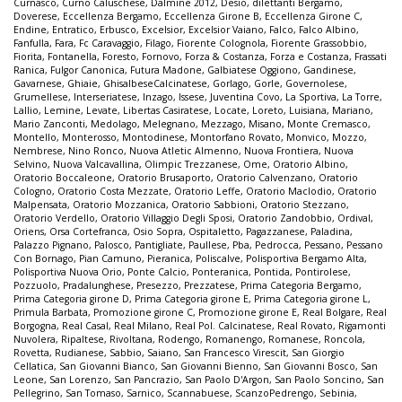
Curnasco
,
Curno Caluschese
,
Dalmine 2012
,
Desio
,
dilettanti Bergamo
,
Doverese
,
Eccellenza Bergamo
,
Eccellenza Girone B
,
Eccellenza Girone C
,
Endine
,
Entratico
,
Erbusco
,
Excelsior
,
Excelsior Vaiano
,
Falco
,
Falco Albino
,
Fanfulla
,
Fara
,
Fc Caravaggio
,
Filago
,
Fiorente Colognola
,
Fiorente Grassobbio
,
Fiorita
,
Fontanella
,
Foresto
,
Fornovo
,
Forza & Costanza
,
Forza e Costanza
,
Frassati
Ranica
,
Fulgor Canonica
,
Futura Madone
,
Galbiatese Oggiono
,
Gandinese
,
Gavarnese
,
Ghiaie
,
GhisalbeseCalcinatese
,
Gorlago
,
Gorle
,
Governolese
,
Grumellese
,
Interseriatese
,
Inzago
,
Issese
,
Juventina Covo
,
La Sportiva
,
La Torre
,
Lallio
,
Lemine
,
Levate
,
Libertas Casiratese
,
Locate
,
Loreto
,
Luisiana
,
Mariano
,
Mario Zanconti
,
Medolago
,
Melegnano
,
Mezzago
,
Misano
,
Monte Cremasco
,
Montello
,
Monterosso
,
Montodinese
,
Montorfano Rovato
,
Monvico
,
Mozzo
,
Nembrese
,
Nino Ronco
,
Nuova Atletic Almenno
,
Nuova Frontiera
,
Nuova
Selvino
,
Nuova Valcavallina
,
Olimpic Trezzanese
,
Ome
,
Oratorio Albino
,
Oratorio Boccaleone
,
Oratorio Brusaporto
,
Oratorio Calvenzano
,
Oratorio
Cologno
,
Oratorio Costa Mezzate
,
Oratorio Leffe
,
Oratorio Maclodio
,
Oratorio
Malpensata
,
Oratorio Mozzanica
,
Oratorio Sabbioni
,
Oratorio Stezzano
,
Oratorio Verdello
,
Oratorio Villaggio Degli Sposi
,
Oratorio Zandobbio
,
Ordival
,
Oriens
,
Orsa Cortefranca
,
Osio Sopra
,
Ospitaletto
,
Pagazzanese
,
Paladina
,
Palazzo Pignano
,
Palosco
,
Pantigliate
,
Paullese
,
Pba
,
Pedrocca
,
Pessano
,
Pessano
Con Bornago
,
Pian Camuno
,
Pieranica
,
Poliscalve
,
Polisportiva Bergamo Alta
,
Polisportiva Nuova Orio
,
Ponte Calcio
,
Ponteranica
,
Pontida
,
Pontirolese
,
Pozzuolo
,
Pradalunghese
,
Presezzo
,
Prezzatese
,
Prima Categoria Bergamo
,
Prima Categoria girone D
,
Prima Categoria girone E
,
Prima Categoria girone L
,
Primula Barbata
,
Promozione girone C
,
Promozione girone E
,
Real Bolgare
,
Real
Borgogna
,
Real Casal
,
Real Milano
,
Real Pol. Calcinatese
,
Real Rovato
,
Rigamonti
Nuvolera
,
Ripaltese
,
Rivoltana
,
Rodengo
,
Romanengo
,
Romanese
,
Roncola
,
Rovetta
,
Rudianese
,
Sabbio
,
Saiano
,
San Francesco Virescit
,
San Giorgio
Cellatica
,
San Giovanni Bianco
,
San Giovanni Bienno
,
San Giovanni Bosco
,
San
Leone
,
San Lorenzo
,
San Pancrazio
,
San Paolo D'Argon
,
San Paolo Soncino
,
San
Pellegrino
,
San Tomaso
,
Sarnico
,
Scannabuese
,
ScanzoPedrengo
,
Sebinia
,