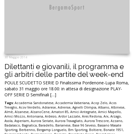
30 Maggio 2014
Dilettanti e giovanili, il programma e
gli arbitri delle partite del week-end
POULE SCUDETTO SERIE D Finalissima Pordenone-Lupa Roma,
sabato 31 maggio ore 18.00: in attesa di designazione PLAY-
OFF SERIE D Semifinali […]
Tags:
Accademia Sandonatese
,
Accademia Valseriana
,
Acop Zelo
,
Acos
Treviglio
,
Acov Verdello
,
Adrarese
,
Adrense
,
Agnelli Olimpia
,
Albano
,
Albinese
,
Almè
,
Alzanese
,
AlzanoCene
,
Amatori 85
,
Amici Antegnate
,
Amici Mapello
,
Amici Mozzo
,
Antoniana
,
Ardesio
,
Ardor Lazzate
,
Ares Redona
,
Arx
,
Arzago
,
Asola
,
Asperiam
,
Aurora Seriate
,
Aurora Travagliato
,
Aurora Trescore
,
Azzano
,
Badalasco
,
Bagnatica
,
Baradello
,
Barianese
,
Base 96 Seveso
,
Basiano Masate
Sporting
,
Berbenno
,
Bergamp Longuelo
,
Bm Sporting
,
Boltiere
,
Bonate 1951
,