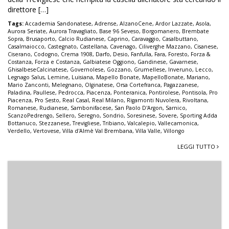
direttore […]
Tags:
Accademia Sandonatese
,
Adrense
,
AlzanoCene
,
Ardor Lazzate
,
Asola
,
Aurora Seriate
,
Aurora Travagliato
,
Base 96 Seveso
,
Borgomanero
,
Brembate
Sopra
,
Brusaporto
,
Calcio Rudianese
,
Caprino
,
Caravaggio
,
Casalbuttano
,
Casalmaiocco
,
Castegnato
,
Castellana
,
Cavenago
,
Ciliverghe Mazzano
,
Cisanese
,
Ciserano
,
Codogno
,
Crema 1908
,
Darfo
,
Desio
,
Fanfulla
,
Fara
,
Foresto
,
Forza &
Costanza
,
Forza e Costanza
,
Galbiatese Oggiono
,
Gandinese
,
Gavarnese
,
GhisalbeseCalcinatese
,
Governolese
,
Gozzano
,
Grumellese
,
Inveruno
,
Lecco
,
Legnago Salus
,
Lemine
,
Luisiana
,
Mapello Bonate
,
MapelloBonate
,
Mariano
,
Mario Zanconti
,
Melegnano
,
Olginatese
,
Orsa Cortefranca
,
Pagazzanese
,
Paladina
,
Paullese
,
Pedrocca
,
Piacenza
,
Ponteranica
,
Pontirolese
,
Pontisola
,
Pro
Piacenza
,
Pro Sesto
,
Real Casal
,
Real Milano
,
Rigamonti Nuvolera
,
Rivoltana
,
Romanese
,
Rudianese
,
Sambonifacese
,
San Paolo D'Argon
,
Sarnico
,
ScanzoPedrengo
,
Sellero
,
Seregno
,
Sondrio
,
Soresinese
,
Sovere
,
Sporting Adda
Bottanuco
,
Stezzanese
,
Trevigliese
,
Tribiano
,
Valcalepio
,
Vallecamonica
,
Verdello
,
Vertovese
,
Villa d'Almè Val Brembana
,
Villa Valle
,
Villongo
LEGGI TUTTO