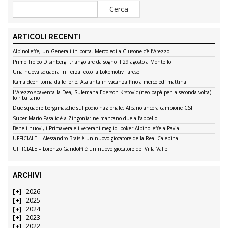
ARTICOLI RECENTI
AlbinoLeffe, un Generali in porta. Mercoledì a Clusone c’è l’Arezzo
Primo Trofeo Disinberg: triangolare da sogno il 29 agosto a Montello
Una nuova squadra in Terza: ecco la Lokomotiv Farese
Kamaldeen torna dalle ferie, Atalanta in vacanza fino a mercoledì mattina
L’Arezzo spaventa la Dea, Sulemana-Ederson-Krstovic (neo papà per la seconda volta)
lo ribaltano
Due squadre bergamasche sul podio nazionale: Albano ancora campione CSI
Super Mario Pasalic è a Zingonia: ne mancano due all’appello
Bene i nuovi, i Primavera e i veterani meglio: poker AlbinoLeffe a Pavia
UFFICIALE – Alessandro Brais è un nuovo giocatore della Real Calepina
UFFICIALE – Lorenzo Gandolfi è un nuovo giocatore del Villa Valle
ARCHIVI
2026
2025
2024
2023
2022