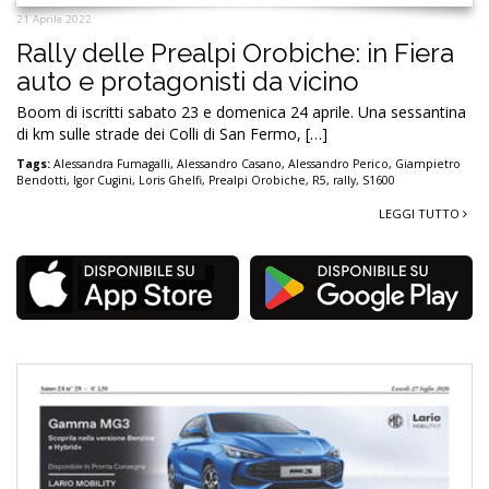
21 Aprile 2022
Rally delle Prealpi Orobiche: in Fiera
auto e protagonisti da vicino
Boom di iscritti sabato 23 e domenica 24 aprile. Una sessantina
di km sulle strade dei Colli di San Fermo, […]
Tags:
Alessandra Fumagalli
,
Alessandro Casano
,
Alessandro Perico
,
Giampietro
Bendotti
,
Igor Cugini
,
Loris Ghelfi
,
Prealpi Orobiche
,
R5
,
rally
,
S1600
LEGGI TUTTO