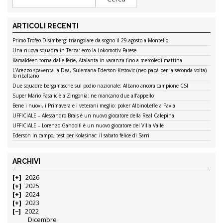
ARTICOLI RECENTI
Primo Trofeo Disimberg: triangolare da sogno il 29 agosto a Montello
Una nuova squadra in Terza: ecco la Lokomotiv Farese
Kamaldeen torna dalle ferie, Atalanta in vacanza fino a mercoledì mattina
L’Arezzo spaventa la Dea, Sulemana-Ederson-Krstovic (neo papà per la seconda volta)
lo ribaltano
Due squadre bergamasche sul podio nazionale: Albano ancora campione CSI
Super Mario Pasalic è a Zingonia: ne mancano due all’appello
Bene i nuovi, i Primavera e i veterani meglio: poker AlbinoLeffe a Pavia
UFFICIALE – Alessandro Brais è un nuovo giocatore della Real Calepina
UFFICIALE – Lorenzo Gandolfi è un nuovo giocatore del Villa Valle
Ederson in campo, test per Kolasinac: il sabato felice di Sarri
ARCHIVI
2026
2025
2024
2023
2022
Dicembre