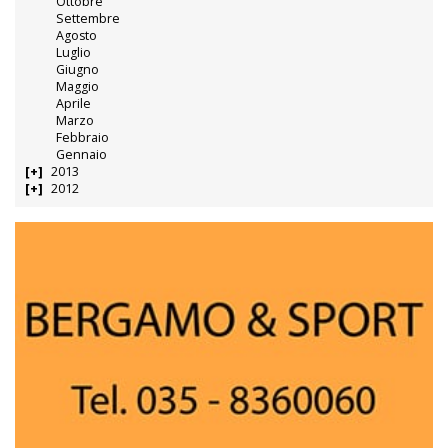
Ottobre
Settembre
Agosto
Luglio
Giugno
Maggio
Aprile
Marzo
Febbraio
Gennaio
2013
2012