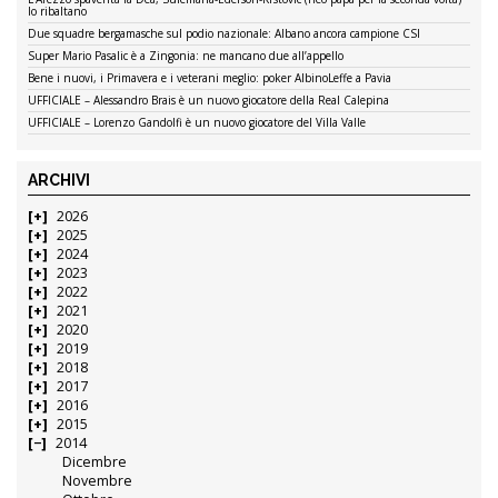
lo ribaltano
Due squadre bergamasche sul podio nazionale: Albano ancora campione CSI
Super Mario Pasalic è a Zingonia: ne mancano due all’appello
Bene i nuovi, i Primavera e i veterani meglio: poker AlbinoLeffe a Pavia
UFFICIALE – Alessandro Brais è un nuovo giocatore della Real Calepina
UFFICIALE – Lorenzo Gandolfi è un nuovo giocatore del Villa Valle
ARCHIVI
2026
2025
2024
2023
2022
2021
2020
2019
2018
2017
2016
2015
2014
Dicembre
Novembre