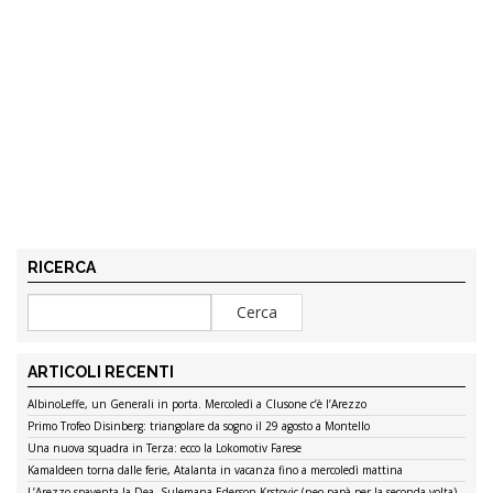
RICERCA
ARTICOLI RECENTI
AlbinoLeffe, un Generali in porta. Mercoledì a Clusone c’è l’Arezzo
Primo Trofeo Disinberg: triangolare da sogno il 29 agosto a Montello
Una nuova squadra in Terza: ecco la Lokomotiv Farese
Kamaldeen torna dalle ferie, Atalanta in vacanza fino a mercoledì mattina
L’Arezzo spaventa la Dea, Sulemana-Ederson-Krstovic (neo papà per la seconda volta)