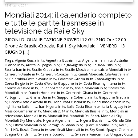
12 Giugno 2014
Mondiali 2014: il calendario completo
e tutte le partite trasmesse in
televisione da Rai e Sky
GIRONI DI QUALIFICAZIONE GIOVEDI 12 GIUGNO Ore 22.00 –
Girone A: Brasile-Croazia, Rai 1, Sky Mondiale 1 VENERDI 13
GIUGNO […]
Tags:
Algeria-Russia in tv
,
Argentina-Bosnia in tv
,
Argentina-Iran in tv
,
Australia-
Olanda in tv
,
Australia-Spagna in tv
,
Belgio-Algeria in tv
,
Belgio-Russia in tv
,
Bosnia-Iran in tv
,
Brasile-Croazia in tv
,
Brasile-Messico in tv
,
calcio Mondiali in tv
,
Camerun-Brasile in tv
,
Camerun-Croazia in tv
,
canali Mondiali
,
Cile-Australia in
tv
,
Colombia-Costa d'Avorio in tv
,
Colombia-Grecia in tv
,
Corea-Algeria in tv
,
Corea-Belgio in tv
,
Costa d'Avorio-Giappone in tv
,
Costa Rica-Inghilterra in tv
,
Croazia-Messico in tv
,
Ecuador-Francia in tv
,
finale Mondiali in tv
,
finalissima
Mondiali in tv
,
Francia-Honduras in tv
,
Germania-Ghana in tv
,
Germania-
Portogallo in tv
,
Ghana-Usa in tv
,
Giappone-Colombia in tv
,
Giappone-Grecia in
tv
,
Grecia-Costa d'Avorio in tv
,
Honduras-Ecuador in tv
,
Honduras-Svizzera in tv
,
Inghilterra-Italia in tv
,
Iran-Nigeria in tv
,
Italia-Costa Rica in tv
,
Italia-Uruguay in tv
,
Messico-Camerun in tv
,
Mondiali 2014 in tv
,
Mondiali Brasile in tv
,
Mondiali in
televisione
,
Mondiali in tv
,
Mondiali Rai
,
Mondiali Rai Sport
,
Mondiali Sky
,
Mondiali Sky Mondiale
,
Nigeria-Argentina in tv
,
Nigeria-Bosnia in tv
,
Olanda-Cile
in tv
,
Ottavi Mondiali in tv
,
Portogallo-Ghana in tv
,
Quarti Mondiali in tv
,
Rai 1
,
Rai 1 HD
,
Russia-Corea in tv
,
semifinali Mondiali in tv
,
Sky Sport
,
Spagna-Cile in tv
,
Spagna-Olanda in tv
,
Svizzera-Ecuador in tv
,
Svizzera-Francia in tv
,
Uruguay-Costa